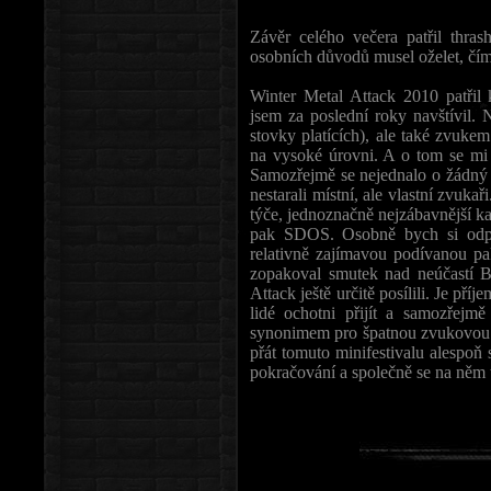
Závěr celého večera patřil thra
osobních důvodů musel oželet, čí
Winter Metal Attack 2010 patřil 
jsem za poslední roky navštívil
stovky platících), ale také zvuk
na vysoké úrovni. A o tom se mi
Samozřejmě se nejednalo o žádný z
nestarali místní, ale vlastní zvuka
týče, jednoznačně nejzábavnější
pak SDOS. Osobně bych si od
relativně zajímavou podívanou
zopakoval smutek nad neúčastí B
Attack ještě určitě posílili. Je pří
lidé ochotni přijít a samozřejm
synonimem pro špatnou zvukovou k
přát tomuto minifestivalu alespoň s
pokračování a společně se na něm t