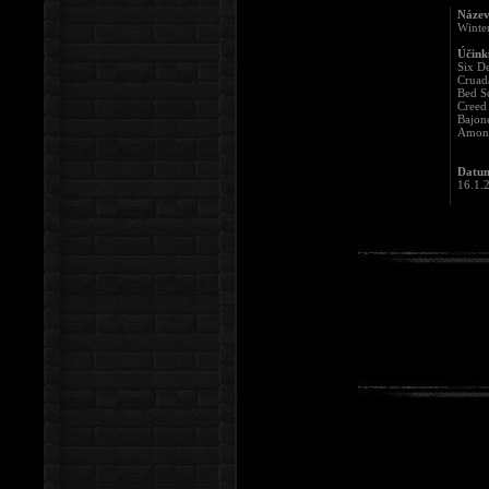
Název
Winte
Účinku
Six D
Cruad
Bed S
Creed
Bajon
Amon 
Datum
16.1.