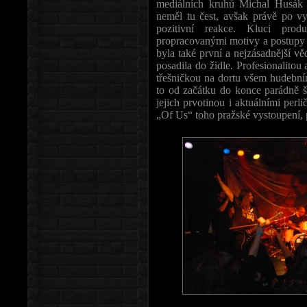
mediálních kruhů Michal Husák (
neměl tu čest, avšak právě po vy
pozitivní reakce. Kluci pro
propracovanými motivy a postupy 
byla také první a nejzásadnější vě
posadila do židle. Profesionalito
třešničkou na dortu všem hudeb
to od začátku do konce parádně š
jejich prvotinou i aktuálními pe
„Of Us“ toho pražské vystoupení, 