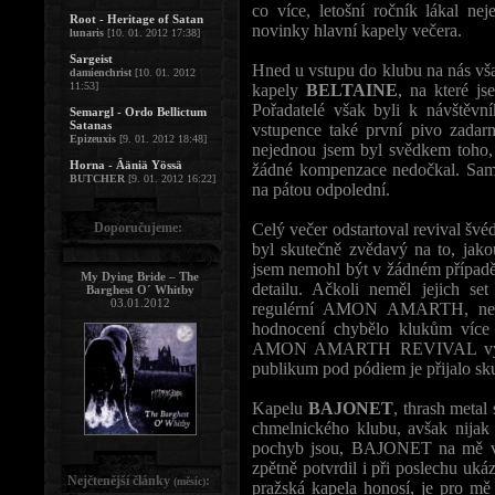
co více, letošní ročník lákal ne
Root - Heritage of Satan
novinky hlavní kapely večera.
lunaris
[10. 01. 2012 17:38]
Sargeist
Hned u vstupu do klubu na nás vša
damienchrist
[10. 01. 2012
11:53]
kapely
BELTAINE
, na které js
Pořadatelé však byli k návštěvní
Semargl - Ordo Bellictum
Satanas
vstupence také první pivo zadar
Epizeuxis
[9. 01. 2012 18:48]
nejednou jsem byl svědkem toho,
Horna - Ääniä Yössä
žádné kompenzace nedočkal. Samo
BUTCHER
[9. 01. 2012 16:22]
na pátou odpolední.
Doporučujeme:
Celý večer odstartoval revival šv
byl skutečně zvědavý na to, jako
jsem nemohl být v žádném případě
My Dying Bride – The
detailu. Ačkoli neměl jejich se
Barghest O´ Whitby
03.01.2012
regulérní AMON AMARTH, neby
hodnocení chybělo klukům více p
AMON AMARTH REVIVAL vysypali
publikum pod pódiem je přijalo sku
Kapelu
BAJONET
, thrash metal
chmelnického klubu, avšak nijak
pochyb jsou, BAJONET na mě však
zpětně potvrdil i při poslechu ukáz
Nejčtenější články
:
(měsíc)
pražská kapela honosí, je pro m