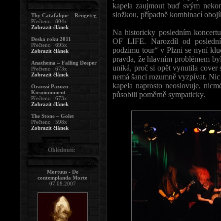
kapela zaujmout buď svým nekom
složkou, případně kombinací obojíh
Thy Catafalque – Rengeteg
Přečteno : 804x
Zobrazit článek
Na historicky posledním koncert
Deska roku 2011
OF LIFE. Narozdíl od posledn
Přečteno : 695x
podzimu tour“ v Plzni se nyní kluc
Zobrazit článek
pravda, že hlavním problémem byl
Anathema – Falling Deeper
uniká, proč si opět vynutila co
Přečteno : 673x
Zobrazit článek
nemá šanci rozumně vyzpívat. Nic
kapela naprosto neoslovuje, n
Oranssi Pazuzu -
Kosmonument
působili poměrně sympaticky.
Přečteno : 673x
Zobrazit článek
The Stone – Golet
Přečteno : 598x
Zobrazit článek
Ohlédnutí:
Mortuus - De
contemplanda Morte
07.08.2007