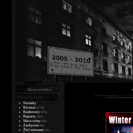
Hlavní nabídka:
Novinky
Recenze
(1719)
Rozhovory
(376)
Reporty
(183)
Slova scény
(45)
Zachycení
(69)
Živé záznamy
(51)