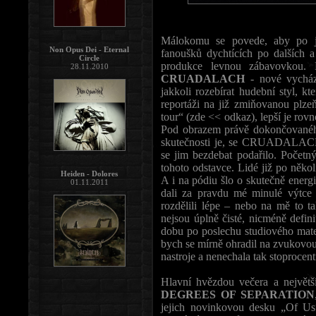
Málokomu se povede, aby po je
Non Opus Dei - Eternal
fanoušků dychtících po dalších 
Circle
produkce levnou zábavovkou. P
28.11.2010
CRUADALACH
- nové vycház
jakkoli rozebírat hudební styl, k
reportáži na již zmiňovanou plz
tour“ (zde << odkaz), lepší je ro
Pod obrazem právě dokončovaného
skutečnosti je, se CRUADALACH 
se jim bezdebat podařilo. Počet
tohoto odstavce. Lidé již po něko
Heiden - Dolores
A i na pódiu šlo o skutečně ener
01.11.2011
dali za pravdu mé minulé výtce
rozdělili lépe – nebo na mě to t
nejsou úplně čisté, nicméně defin
dobu po poslechu studiového ma
bych se mírně ohradil na zvukovou
nastroje a nenechala tak stoprocent
Hlavní hvězdou večera a největš
DEGREES OF SEPARATION
jejich novinkovou desku „Of Us