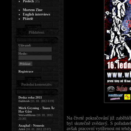
Poslech
(15)
Mortem Zine
English interviews
Přátelé
Přihlášení:
Uživatel:
Heslo:
Registrace
Poslední komentáře:
Deska roku 2011
Dalihrob
[11. 01. 2012 0:19]
Mörk Gryning - Tusen År
Har Gått
Werwolfthron
[10. 01. 2012
Na čtvrté pokračování již zaběhlé
23:30]
byl skutečně zvědavý. S pořadatel
Azaghal - Nemesis
avšak pracovní vytíženost mi tehdy
Arkti
[10. 01. 2012 22:07]