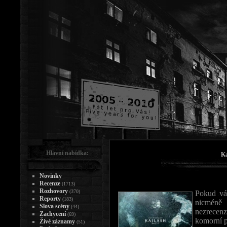
Hlavní nabídka:
Ka
Novinky
Recenze
(1713)
Rozhovory
(370)
Pokud vás
Reporty
(183)
nicméně
Slova scény
(44)
nezrecen
Zachycení
(69)
komorní p
Živé záznamy
(51)