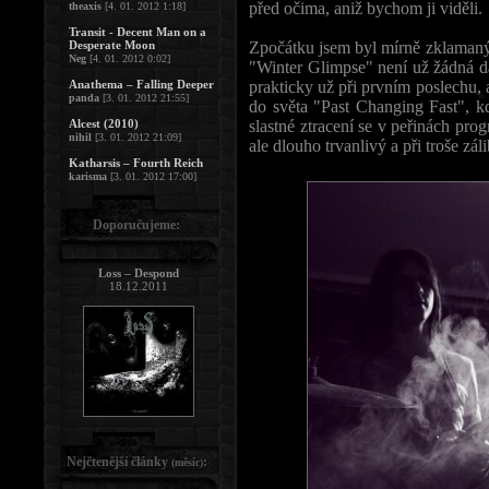
před očima, aniž bychom ji viděli.
theaxis
[4. 01. 2012 1:18]
Transit - Decent Man on a
Desperate Moon
Zpočátku jsem byl mírně zklamaný,
Neg
[4. 01. 2012 0:02]
"Winter Glimpse" není už žádná da
Anathema – Falling Deeper
prakticky už při prvním poslechu, 
panda
[3. 01. 2012 21:55]
do světa "Past Changing Fast", kd
Alcest (2010)
slastné ztracení se v peřinách prog
nihil
[3. 01. 2012 21:09]
ale dlouho trvanlivý a při troše zál
Katharsis – Fourth Reich
karisma
[3. 01. 2012 17:00]
Doporučujeme:
Loss – Despond
18.12.2011
Nejčtenější články
:
(měsíc)