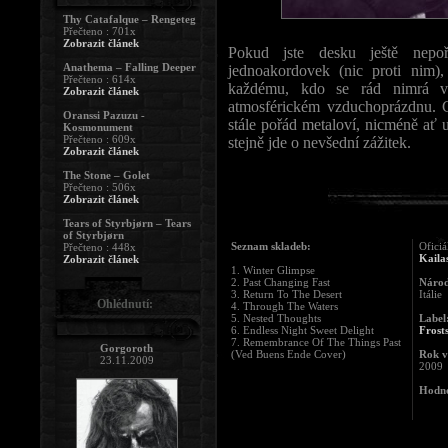
Thy Catafalque – Rengeteg
Přečteno : 701x
Zobrazit článek
Pokud jste desku ještě nepo
Anathema – Falling Deeper
jednoakordovek (nic proti nim
Přečteno : 614x
každému, kdo se rád nimrá v 
Zobrazit článek
atmosférickém vzduchoprázdnu. Chv
Oranssi Pazuzu -
stále pořád metaloví, nicméně ať 
Kosmonument
Přečteno : 609x
stejně jde o nevšední zážitek.
Zobrazit článek
The Stone – Golet
Přečteno : 506x
Zobrazit článek
Tears of Styrbjørn – Tears
of Styrbjørn
Seznam skladeb:
Oficiá
Přečteno : 448x
Kaila
Zobrazit článek
1. Winter Glimpse
2. Past Changing Fast
Národ
3. Return To The Desert
Itálie
Ohlédnutí:
4. Through The Waters
5. Nested Thoughts
Label
6. Endless Night Sweet Delight
Frost
7. Remembrance Of The Things Past
Gorgoroth
(Ved Buens Ende Cover)
Rok v
23.11.2009
2009
Hodno