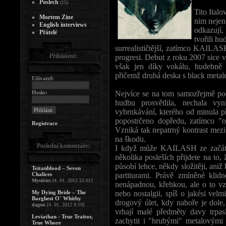
Poslech
(15)
Tito Ita
Mortem Zine
nim nejen
English interviews
odkazují,
Přátelé
tvořili h
surrealističtější, zatímco KAILASH
Přihlášení:
progresi. Debut z roku 2007 sice 
však jen díky vokálu, hudebně 
přičemž druhá deska s black meta
Uživatel:
Heslo:
Nejvíce se na tom samozřejmě pod
hudbu prosvětlila, nechala v
vybrnkávání, kterého od minula př
popostrčeno dopředu, zatímco "o
Registrace
Vzniká tak nepatrný kontrast mezi
na škodu.
Poslední komentáře:
I když může KAILASH ze začátku 
několika posleších přijdete na to,
působí lehce, někdy složitěji, ani
Teitanblood – Seven
Chalices
partiturami. Právě zmíněné klidn
Mysticus
[4. 01. 2012 22:01]
nenápadnou, křehkou, ale o to vz
My Dying Bride – The
nebo nostalgii, spíš o jakési vel
Barghest O´ Whitby
drogový úlet, kdy nahoře je dole,
dagon
[4. 01. 2012 9:19]
vrhají malé předměty davy trpas
Leviathan - True Traitor,
zachytit i "hrubými" metalovými k
True Whore