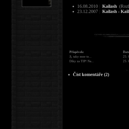
16.08.2010
|
Kailash
(Roz
23.12.2007
|
Kailash - Kai
Příspěvek:
Dat
Jj, taky mne to...
25. 
Díky za TIP! Na...
25. 
Číst komentáře (2)