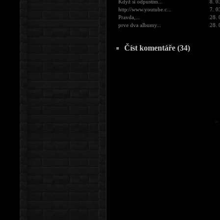
Když si odpustím...
8. 0
http://www.youtube.c...
7. 0
Pravda,...
28. 
prve dva albumy...
28. 
Číst komentáře (34)