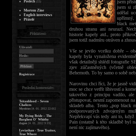
Poslech
jsem přís
(15)
jsem si z
Mortem Zine
udělal u
English interviews
upřímný, 
Přátelé
black met
druhou stranu ani neurazí. Nec
Přihlášení:
historie kapely atd., proto přik
jsem totiž nadmíru otráven a zhnus
Uživatel:
Vše se jevilo vcelku dobře – ob
Heslo:
kapely byla vynaložena evidentn
však detailněji shlédl fotografie
zjev zúčastněných (včetně oble
Behemoth. To by samo o sobě nebyl
Registrace
Narovinu chci říci, že je jasně vi
Poslední komentáře:
moc se chce vetřít líbivostí a kome
takového z principu vadilo, al
přistupovat, nesmí zapomenout n
Teitanblood – Seven
Chalices
skladeb alba. Tento „pop black m
Mysticus
[4. 01. 2012 22:01]
podporovaných zdvojeným mu
My Dying Bride – The
Nepřekvapí vás tedy ani to, když
Barghest O´ Whitby
Pain (ostatně k této skladbě byl
dagon
[4. 01. 2012 9:19]
není nic zajímavého).
Leviathan - True Traitor,
True Whore