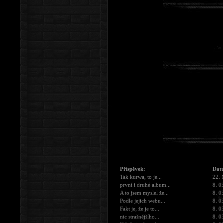
Příspěvek:
Dat
Tak kurwa, to je...
22. 
první i druhé album...
8. 0
A to jsem myslel že...
8. 0
Podle jejich webu...
8. 0
Fakt je, že je to...
8. 0
nic strašnějšího...
8. 0