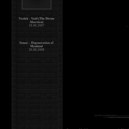
Vrolok - Void (The Divine
Abortion)
18.06.2007
Semai – Degeneration of
Mankind
26.08.2008