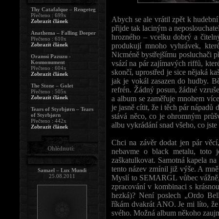
Thy Catafalque – Rengeteg
Přečteno : 699x
Abych se ale vrátil zpět k hudební
Zobrazit článek
přijde tak laciným a neposlouchate
Anathema – Falling Deeper
hrozného – vcelku dobrý a čiteln
Přečteno : 610x
Zobrazit článek
produkují mnoho vyhrávek, které
Nicméně bystřejšímu posluchači 
Oranssi Pazuzu -
Kosmonument
vsází na pár zajímavých riffů, kter
Přečteno : 604x
skončí, uprostřed je sice nějaká ka
Zobrazit článek
jak je vokál zasazen do hudby. B
The Stone – Golet
refrén. Žádný posun, žádné vzruše
Přečteno : 505x
Zobrazit článek
a album se zaměřuje mnohem více
je jasně cítit, že i těch pár nápad
Tears of Styrbjørn – Tears
of Styrbjørn
stává něco, co je ohromným průš
Přečteno : 442x
albu vykrádání snad všeho, co jste 
Zobrazit článek
Chci na závěr dodat jen pár věcí
Ohlédnutí:
nebavme o black metalu, toto j
zaškatulkovat. Samotná kapela na 
tento název zmínil již výše. A mn
Samael – Lux Mundi
25.08.2011
Myslí to SEMARGL vůbec vážně, ne
zpracování v kombinaci s krásnou 
hezká)? Není poslech „Ordo Bel
říkám dvakrát ANO. Je mi líto, že 
svého. Možná album někoho zaujme,