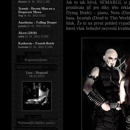
Jak to tak bývá, SEMARGL si poz
theaxis
[4. 01. 2012 1:18]
prodávala již jen díky této rek
Transit - Decent Man on a
Desperate Moon
Dying Bride) – piano, Nera (Da
Neg
[4. 01. 2012 0:02]
basa, Iscariah (Dead to This Worl
Anathema – Falling Deeper
hluk. Že to na první pohled vypadá
panda
[3. 01. 2012 21:55]
která však bohužel nezvedá kvalitu
Alcest (2010)
nihil
[3. 01. 2012 21:09]
Katharsis – Fourth Reich
karisma
[3. 01. 2012 17:00]
Doporučujeme:
Loss – Despond
18.12.2011
Nejčtenější články
:
(měsíc)