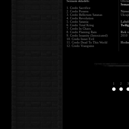
Seznam skladeb:
Oficiá
Sema
1. Credo Sacrifice
2. Credo Possess
Národ
3. Credo Bellictum Satanas
Ukraj
4. Credo Revolution
5. Credo Satania
Label
6. Credo Total Krieg
Twili
7. Credo In Chaos
8. Credo Flaming Rain
Rok v
9. Credo Insanity (Intoxicated)
2010
10. Credo Inner Evil
11. Credo Dead To This World
Hodno
12. Credo Vrangsinn
1
2
3