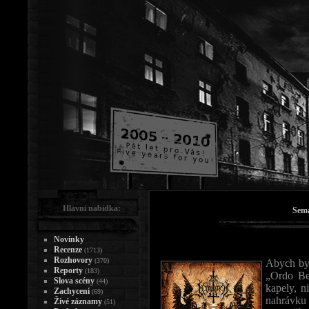
Hlavní nabídka:
Sema
Novinky
Recenze
(1713)
Rozhovory
(370)
Abych by
Reporty
(183)
„Ordo Be
Slova scény
(44)
kapely, n
Zachycení
(69)
nahrávku 
Živé záznamy
(51)