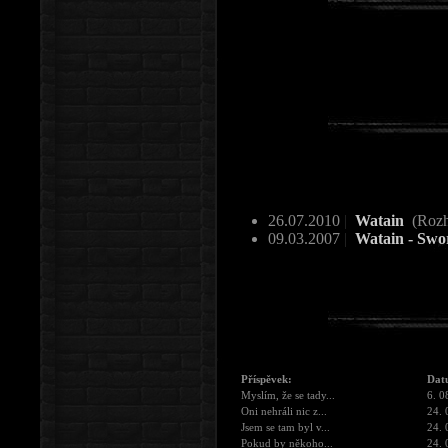
26.07.2010
|
Watain
(Rozh
09.03.2007
|
Watain - Swo
Příspěvek:
Dat
Myslím, že se tady...
6. 0
Oni nehráli nic z...
24. 
Jsem se tam byl v...
24. 
Pokud by někoho...
24. 