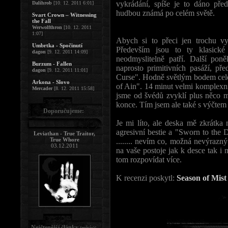
vykrádání, spíše je to dáno pře
Dalihrob
[10. 12. 2011 6:01]
hudbou známá po celém světě.
Svart Crown – Witnessing
the Fall
Werwolfthron
[10. 12. 2011
1:07]
Abych si to přeci jen trochu vy
Umbrtka - Spočinutí
Především jsou to ty klasick
dagon
[9. 12. 2011 14:09]
neodmyslitelně patří. Další pon
Burzum - Fallen
naprosto primitivních pasáží, p
dagon
[9. 12. 2011 11:01]
Curse". Hodně světlým bodem celé
Arkona - Slovo
of Ain". 14 minut velmi komplexní
Mercader
[8. 12. 2011 15:58]
jsme od švédů zvyklí plus něco m
konce. Tím jsem ale také s výčtem 
Doporučujeme:
Je mi líto, ale deska mě zkrátka 
agresivní bestie a "Sworn to the 
Leviathan - True Traitor,
True Whore
........ nevím co, možná nevýraz
03.12.2011
na vaše postoje jak k desce tak i
tom rozpovídat více.
K recenzi poskytl:
Season of Mist
Nejčtenější články
:
(měsíc)