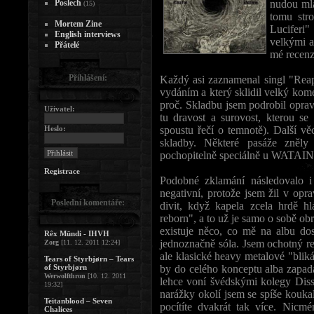
Poslech
nudou mlá
(15)
tomu str
Mortem Zine
Luciferi
English interviews
velkými 
Přátelé
mé recenz
Přihlášení:
Každý asi zaznamenal singl "Reap
vydáním a který sklidil velký kom
proč. Skladbu jsem podrobil opra
Uživatel:
tu dravost a surovost, kterou s
Heslo:
spoustu řečí o temnotě). Další vě
skladby. Některé pasáže zněly
pochopitelně speciálně u WATAIN
Registrace
Podobné zklamání následovalo i
negativní, protože jsem žil v o
Poslední komentáře:
divit, když kapela zcela hrdě h
reborn", a to už je samo o sobě obr
existuje něco, co mě na albu do
Rêx Mündi - IHVH
jednoznačně sóla. Jsem ochotný res
Zorg
[11. 12. 2011 12:24]
ale klasické heavy metalové "bliká
Tears of Styrbjørn – Tears
of Styrbjørn
by do celého konceptu alba zapad
Werwolfthron
[10. 12. 2011
lehce voní švédskými kolegy Disse
19:32]
narážky okolí jsem se spíše kouka
Teitanblood – Seven
pocítíte dvakrát tak více. Nicm
Chalices