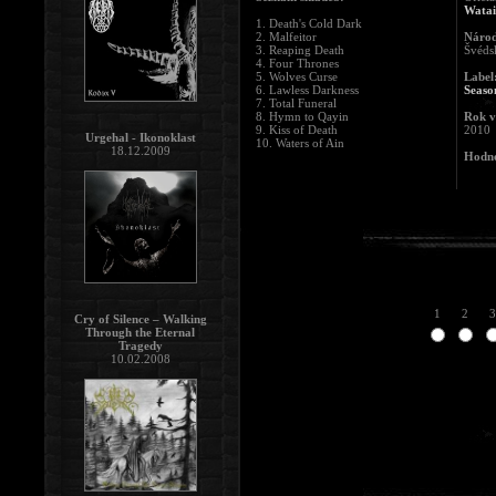
Wata
1. Death's Cold Dark
2. Malfeitor
Národ
3. Reaping Death
Švéds
4. Four Thrones
5. Wolves Curse
Label
6. Lawless Darkness
Seaso
7. Total Funeral
8. Hymn to Qayin
Rok v
9. Kiss of Death
2010
Urgehal - Ikonoklast
10. Waters of Ain
18.12.2009
Hodno
1
2
3
Cry of Silence – Walking
Through the Eternal
Tragedy
10.02.2008