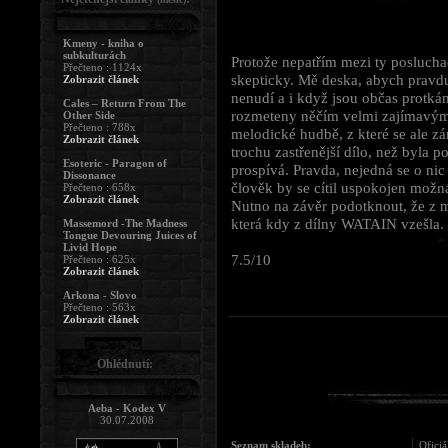
Kmeny - kniha o
subkulturách
Protože nepatřím mezi ty posluch
Přečteno : 1124x
skepticky. Mě deska, abych pravdu
Zobrazit článek
nenudí a i když jsou občas protkán
Cales – Return From The
rozmeteny něčím velmi zajímavým
Other Side
Přečteno : 788x
melodické hudbě, z které se ale z
Zobrazit článek
trochu zastřenější dílo, než byla 
Esoteric - Paragon of
prospívá. Pravda, nejedná se o ni
Dissonance
člověk by se cítil uspokojen možná
Přečteno : 658x
Zobrazit článek
Nutno na závěr podotknout, že z m
která kdy z dílny WATAIN vzešla.
Massemord -The Madness
Tongue Devouring Juices of
Livid Hope
7.5/10
Přečteno : 625x
Zobrazit článek
Arkona - Slovo
Přečteno : 563x
Zobrazit článek
Ohlédnutí:
Aeba - Kodex V
30.07.2008
Seznam skladeb:
Oficiá