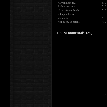
Na vokálech je...
5. 0
žiadny prevrat to...
5. 0
tak za převrat bych...
5. 0
ta kapela by sa...
5. 0
tak ako to...
4. 0
řekl bych, že nejen...
4. 0
Číst komentáře (50)