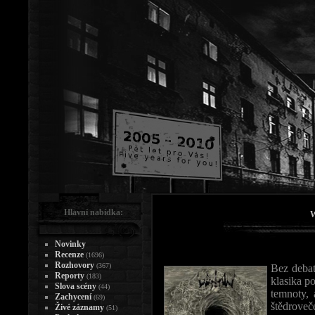
Hlavní nabídka:
W
Novinky
Recenze
(1696)
Rozhovory
(367)
Bez debat
Reporty
(183)
klasika po
Slova scény
(44)
temnoty, 
Zachycení
(69)
štědroveč
Živé záznamy
(51)