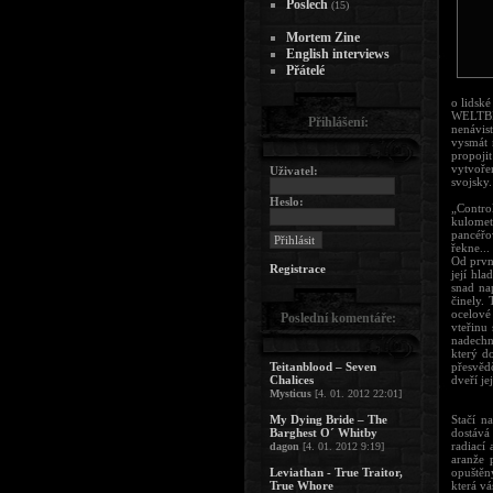
Poslech
(15)
Mortem Zine
English interviews
Přátelé
o lidské
WELTBRA
Přihlášení:
nenávis
vysmát 
propoji
vytvoře
Uživatel:
svojsky.
Heslo:
„Contro
kulomet
pancéřo
řekne..
Od prvn
Registrace
její hl
snad na
činely.
ocelové
Poslední komentáře:
vteřinu
nadechn
který do
Teitanblood – Seven
přesvěd
Chalices
dveří je
Mysticus
[4. 01. 2012 22:01]
My Dying Bride – The
Stačí n
Barghest O´ Whitby
dostává
radiací 
dagon
[4. 01. 2012 9:19]
aranže 
Leviathan - True Traitor,
opuštěn
True Whore
která vá