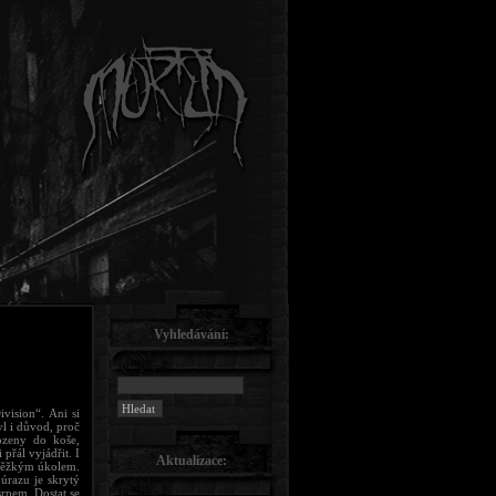
Vyhledávání:
vision“. Ani si
yl i důvod, proč
ozeny do koše,
přál vyjádřit. I
Aktualizace:
 těžkým úkolem.
úrazu je skrytý
rpem. Dostat se