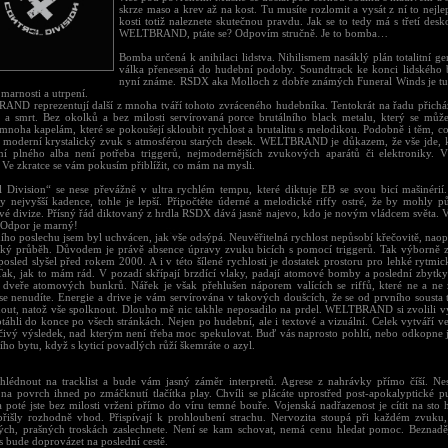
skrze maso a krev až na kost. Tu musíte rozlomit a vysát z ní to nejl
kosti totiž naleznete skutečnou pravdu. Jak se to tedy má s třetí de
WELTBRAND, ptáte se? Odpovím stručně. Je to bomba…
Bomba určená k anihilaci lidstva. Nihilismem nasáklý plán totalitní g
válka přenesená do hudební podoby. Soundtrack ke konci lidského b
nyní známe. RSDX aka Molloch z dobře známých Funeral Winds je tu 
 marnosti a utrpení.
ND reprezentují další z mnoha tváří tohoto zvráceného hudebníka. Tentokrát na řadu přichází
t a smrt. Bez okolků a bez milosti servírovaná porce brutálního black metalu, který se mů
mnoha kapelám, které se pokoušejí skloubit rychlost a brutalitu s melodikou. Podobně i těm, co
t moderní krystalický zvuk s atmosférou starých desek. WELTBRAND je důkazem, že vše jde, 
ní plného alba není potřeba triggerů, nejmodernějších zvukových aparátů či elektroniky. 
 Ve zkratce se vám pokusím přiblížit, co mám na mysli.
l Division“ se nese převážně v ultra rychlém tempu, které diktuje EB se svou bicí mašinéri
y nejvyšší kadence, tohle je lepší. Připočtěte úderné a melodické riffy ostré, že by mohly pů
vé divize. Přísný řád diktovaný z hrdla RSDX dává jasně najevo, kdo je novým vládcem světa. V
. Odpor je marný!
ího poslechu jsem byl uchvácen, jak vše odsýpá. Neuvěřitelná rychlost nepůsobí křečovitě, naop
adký průběh. Důvodem je právě absence úpravy zvuku bicích s pomocí triggerů. Tak výborně zn
posled slyšel před rokem 2000. A i v této šílené rychlosti je dostatek prostoru pro lehké rytm
 Tak, jak to mám rád. V pozadí skřípají brzdící vlaky, padají atomové bomby a poslední zbytky 
 dveře atomových bunkrů. Nářek je však přehlušen náporem valících se riffů, které ne a ne z
 se nenudíte. Energie a drive je vám servírována v takových doušcích, že se od prvního sousta
out, natož vše spolknout. Dlouho mě nic takhle neposadilo na prdel. WELTBRAND si zvolili v
táhli do konce po všech stránkách. Nejen po hudební, ale i textové a vizuální. Celek vytváří v
čivý výsledek, nad kterým není třeba moc spekulovat. Buď vás naprosto pohltí, nebo odkopne 
jího bytu, když s kyticí povadlých růží škemráte o azyl.
ahlédnout na tracklist a bude vám jasný záměr interpretů. Agrese z nahrávky přímo číší. Ne
 na povrch ihned po zmáčknutí tlačítka play. Chvíli se plácáte uprostřed post-apokalyptické p
a poté jste bez milosti vrženi přímo do víru temné bouře. Vojenská nadřazenost je cítit na sto 
přišly rozhodně vhod. Přispívají k prohloubení strachu. Nervozita stoupá při každém zvuku,
ých, prašných troskách zaslechnete. Není se kam schovat, nemá cenu hledat pomoc. Beznaděj
s bude doprovázet na poslední cestě.