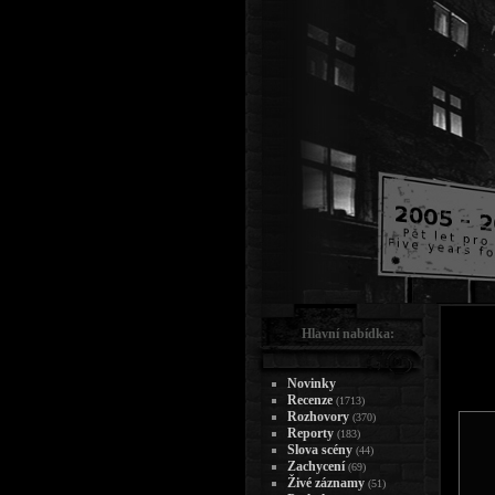
Hlavní nabídka:
Novinky
Recenze
(1713)
Rozhovory
(370)
Reporty
(183)
Slova scény
(44)
Zachycení
(69)
Živé záznamy
(51)