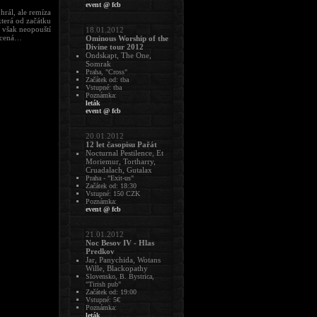
event @ fcb
hrál, ale remíza
terá od začátku
ě však neopouští
18.01.2012
rácená…
Ominous Worship of the
Divine tour 2012
Ondskapt, The One,
Somrak
Praha, "Cross"
Začátek od: tba
Vstupné: tba
Poznámka:
leták
event @ fcb
20.01.2012
12 let časopisu Pařát
Nocturnal Pestilence, Et
Moriemur, Tortharry,
Cruadalach, Gutalax
Praha - "Exit-us"
Začátek od: 18:30
Vstupné: 150 CZK
Poznámka:
event @ fcb
21.01.2012
Noc Besov IV - Hlas
Predkov
Jar, Panychida, Wotans
Wille, Blackopathy
Slovensko, B. Bystrica,
"Tirish pub"
Začátek od: 19:00
Vstupné: 5€
Poznámka:
leták