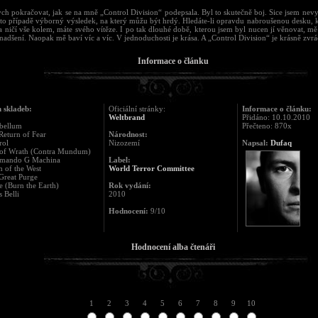
ch pokračovat, jak se na mně „Control Division“ podepsala. Byl to skutečně boj. Sice jsem nevy
mto případě výborný výsledek, na který můžu být hrdý. Hledáte-li opravdu nabroušenou desku, k
a ničí vše kolem, máte svého vítěze. I po tak dlouhé době, kterou jsem byl nucen jí věnovat, m
nadšení. Naopak mě baví víc a víc. V jednoduchosti je krása. A „Control Division“ je krásně zv
Informace o článku
 skladeb:
Oficiální stránky:
Informace o článku:
Weltbrand
Přidáno: 10.10.2010
rbellum
Přečteno: 870x
Return of Fear
Národnost:
rol
Nizozemí
Napsal:
Dufaq
 of Wrath (Contra Mundum)
mando G Machina
Label:
h of the West
World Terror Committee
Great Purge
te (Burn the Earth)
Rok vydání:
s Belli
2010
Hodnocení:
9/10
Hodnocení alba čtenáři
1
2
3
4
5
6
7
8
9
10