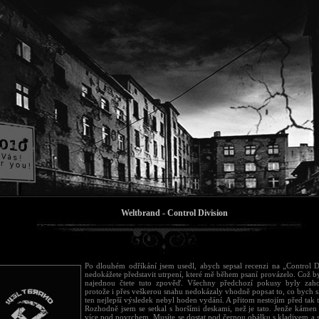
Weltbrand - Control Division
Po dlouhém odříkání jsem usedl, abych sepsal recenzi na „Control Di
nedokážete představit utrpení, které mě během psaní provázelo. Což b
najednou čtete tuto zpověď. Všechny předchozí pokusy byly zah
protože i přes veškerou snahu nedokázaly vhodně popsat to, co bych si 
ten nejlepší výsledek nebyl hoden vydání. A přitom nestojím před tak
Rozhodně jsem se setkal s horšími deskami, než je tato. Jenže kámen 
více pod povrchem. Musíte se dostat pod černou obálku s kladivem a s