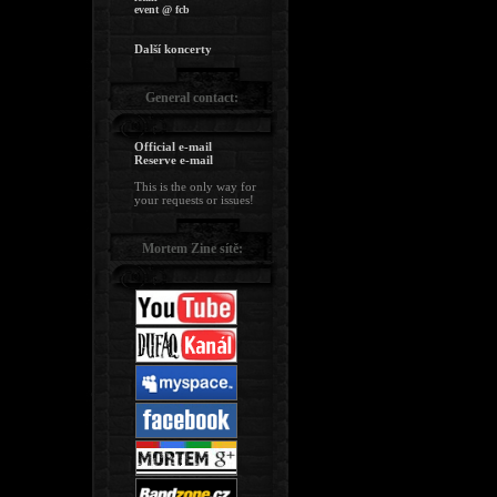
event @ fcb
Další koncerty
General contact:
Official e-mail
Reserve e-mail
This is the only way for
your requests or issues!
Mortem Zine sítě: