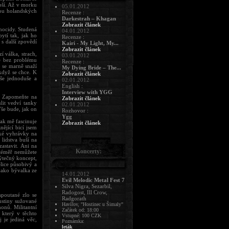
epší. Až v morku
05.01.2012
skou holandských
Recenze :
Darkestrah – Khagan
Zobrazit článek
enocidy. Studená
04.01.2012
ytí tak, jak ho
Recenze :
s další zpovědí
Kairi - My Light, My...
Zobrazit článek
 válka, strach,
03.01.2012
že bez problému
Recenze :
 se marně snaží
My Dying Bride – The...
když se chce. K
Zobrazit článek
Vše jednoduše a
02.01.2012
English :
Interview with YGG
í. Zapomeňte na
Zobrazit článek
lit vedví tanky
02.01.2012
še bude, jak on
Rozhovor :
Ygg
ak mě fascinuje
Zobrazit článek
ějící bicí jsem
ické vyhrávky na
lidstva buší na
astavit. Ani na
Koncerty:
 téměř nemůžete
ýtečný koncept,
elice působivý a
jako bývalka ze
14.01.2012
Evil Melodic Metal Fest 7
Silva Nigra, Sezarbil,
Radogost, Ill Crow,
spoutané zlo se
Radgorath
ustiny sužované
Havířov, "Hostinec u Šimaly"
honů. Militantní
Začátek od: 18:00
 který v těchto
Vstupné: 100 CZK
 je jediná věc,
Poznámka:
leták