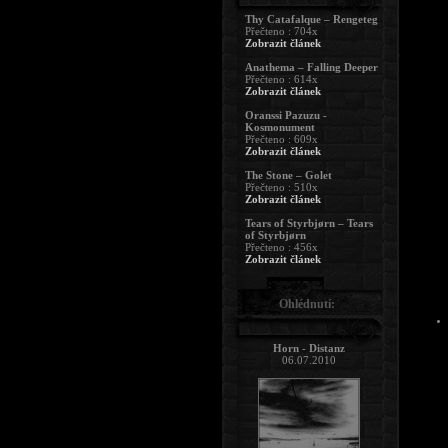
Thy Catafalque – Rengeteg
Přečteno : 704x
Zobrazit článek
Anathema – Falling Deeper
Přečteno : 614x
Zobrazit článek
Oranssi Pazuzu -
Kosmonument
Přečteno : 609x
Zobrazit článek
The Stone – Golet
Přečteno : 510x
Zobrazit článek
Tears of Styrbjørn – Tears
of Styrbjørn
Přečteno : 456x
Zobrazit článek
Ohlédnutí:
Horn - Distanz
06.07.2010