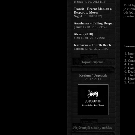
theaxis
[4. 01. 2012 1:18]
Mohl by
Transit - Decent Man on a
je v to
Desperate Moon
odsýpá 
prvotní 
Neg
[4. 01. 2012 0:02]
Anathema – Falling Deeper
panda
[3. 01. 2012 21:55]
Alcest (2010)
nihil
[3. 01. 2012 21:09]
Katharsis – Fourth Reich
Seznam
karisma
[3. 01. 2012 17:00]
1. Inte
2. The 
3. Cont
Doporučujeme:
4. Day
5. Com
6. Deat
7. The 
Korium / Urgewalt
8. Igni
28.12.2011
9. Casu
Nejčtenější články
:
(měsíc)