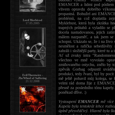
EMANCER a lidmi pod pódiem utvo
vlivem opravdu dobrého výkonu
propastná. Bohužel ani EMANCER
problémů, na což doplatila zej
Lord Morbivod
Myklebust, která byla zkrátka hn
17.05.2005
trapných průtahů a vyladilo se 
docela nastudovanou, jejich zat
málem nazpaměť, a tak jsem se
schopni. Ukázalo se, že i na živo s
nesmělost a rafička sebedůvěry 
zahráli i složitější party, které tu
Ať už zvuky intra "Randomness
všechno ve mně vyvolalo oprav
zmiňovaného ostychu, znělo by to 
zpěvák Gorbag odpustil uváděn
produkci, tedy řvaní, byl by po
Evil/Thornwire -
mě ještě pobavil můj kolega, se 
Zlo/Wheel of Suffering
21.12.2008
velmi rád doma žije z EMANCER, 
přesně za posledního tónu kapely.
poněkud dříve. :)
Vystoupení
EMANCER
mě více 
Kapela byla tentokrát lehce rozho
úplně přesvědčivý. Hlavně byla škod