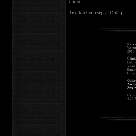
domů.
Text kurzívou sepsal Dufaq.
Název
Walpu
2010
Účinku
Belph
Vreid
Eman
Gorgo
Galer
Zachy
Živé 
Datum
4.10.2