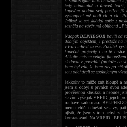
si samozřejmě moc nerozuměli s 
tedy minimálně o úroveň horší,
kapelám dodám svůj postřeh již
vystoupení mě nudí víc a víc. Po
Jelikož se set skládal spíše z po
zazněla na závěr má oblíbená „Pitc
Naopak
BEPHEGOR
bavili od s
dobrým objektem, i přestože na mě
v tváři mluvil za vše. Počátek vys
konečně projevily i na té hrstce 
Ačkoliv nejsem velkým fanouškem t
sledoval z povzdálí (protože co si
jsem byl rád, že jsem zas po něko
setu odcházeli se spokojeným výraz
Jakkoliv to může znít hloupě a ne
jsem si odbyl u prvních dvou adep
prověřenou klasikou a nebude jis
stavím výše jak VREID, jejich profl
rouhavé sado-maso BELPHEGOR, 
mému vidění dnešní sestavy, patř
ujistit, že jsem v tom nebyl zda
konstatování. Na VREID i BELPHE