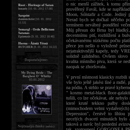
o nic menší zážitek, k tomu pří
Root - Heritage of Satan
prověřený Favál, kde se například
lunaris
[10. 01. 2012 17:38]
Moon, Sólstafir a Code. Jediný p
Sargeist
Nerad bych se dočkal něčeho p
damienchrist
[10. 01. 2012
11:53]
termínem nevábný pondělní večer,
Semargl - Ordo Bellictum
Můj přesun do Brna byl hladký
Satanas
decentnímu pití, rozhlížení a bu
Epizeuxis
[9. 01. 2012 18:48]
očekávanému nízkému počtu platíc
Horna - Ääniä Yössä
přece jen nešlo o vyloženě průse
BUTCHER
[9. 01. 2012 16:22]
nejatraktivnější kapely, tedy
solidně zalidněno. Ovšem slovo ´
Doporučujeme:
kvalita místního piva, která se ne
naopak se zhoršovala.
My Dying Bride – The
Barghest O´ Whitby
V první místnosti klasicky rozbili 
03.01.2012
vše bylo ještě jakési líné a mdlé,
na pódiu. A strhlo se pravé kyberne
" kosmo metal-black floor-galakti
tušili, co lze očekávat, ale nebyl
které kruté tekkno palby dos
(mimochodem velmi vydařených) 
Depression", čerstvě to líhlou 
necelých dvaceti minutách bylo 
taková a navíc byl poslední avizo
Nejčtenější články
:
(měsíc)
tak, vystoupení GORGONEA PRI