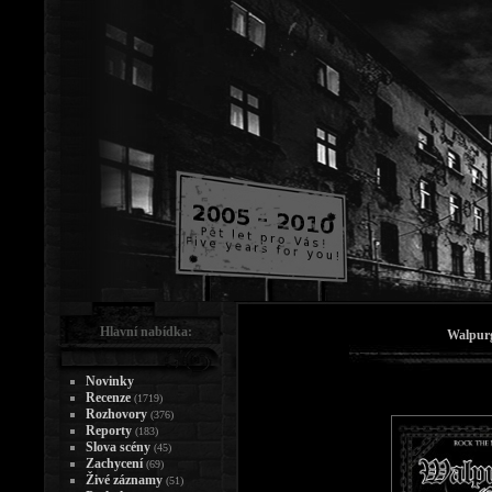
Hlavní nabídka:
Walpurg
Novinky
Recenze
(1719)
Rozhovory
(376)
Reporty
(183)
Slova scény
(45)
Zachycení
(69)
Živé záznamy
(51)