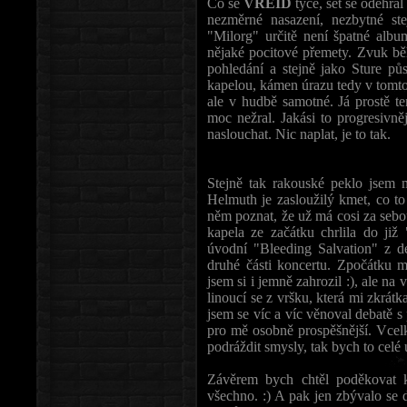
Co se
VREID
týče, set se odehrál
nezměrné nasazení, nezbytné st
"Milorg" určitě není špatné alb
nějaké pocitové přemety. Zvuk běh
pohledání a stejně jako Sture p
kapelou, kámen úrazu tedy v tomto p
ale v hudbě samotné. Já prostě ten
moc nežral. Jakási to progresivně
naslouchat. Nic naplat, je to tak.
Stejně tak rakouské peklo jsem 
Helmuth je zasloužilý kmet, co t
něm poznat, že už má cosi za sebo
kapela ze začátku chrlila do již 
úvodní "Bleeding Salvation" z d
druhé části koncertu. Zpočátku
jsem si i jemně zahrozil :), ale n
linoucí se z vršku, která mi zkrátk
jsem se víc a víc věnoval debatě s
pro mě osobně prospěšnější. Vcelku
podráždit smysly, tak bych to celé 
Závěrem bych chtěl poděkovat 
všechno. :) A pak jen zbývalo se d