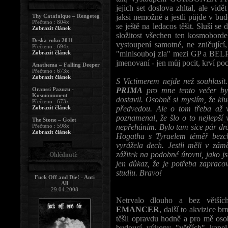
jejich set doslova zhltal, ale v
Thy Catafalque – Rengeteg
jaksi nemožné a jestli půjde v bu
Přečteno : 804x
se ještě na ledacos těšit. Sluší se
Zobrazit článek
složitost všechen ten kosmobord
Deska roku 2011
vystoupení samotné, ne zničující
Přečteno : 694x
Zobrazit článek
"minisouboj zla" mezi GP a BELP
jmenovaní - jen můj pocit, krví p
Anathema – Falling Deeper
Přečteno : 673x
Zobrazit článek
S Victimerem nejde než souhlasit
Oranssi Pazuzu -
PRIMA
pro mne tento večer by
Kosmonument
dostavil. Osobně si myslím, že kl
Přečteno : 673x
Zobrazit článek
předvedou. Ale o tom třeba až v
poznamenal, že šlo o to nejlepší 
The Stone – Golet
Přečteno : 598x
nepřeháním. Bylo tam sice pár dro
Zobrazit článek
Hogatha s Tyraelem téměř bezchy
vyrážela dech. Jestli měli v zám
zážitek na podobné úrovni, jako j
Ohlédnutí:
jen důkaz, že je potřeba zapraco
studiu. Bravo!
Fuck Off and Die! - Anti
All
29.04.2008
Netrvalo dlouho a bez větších
EMANCER
, další to akvizice b
těšil opravdu hodně a pro mě oso
budoucí výkony "větších" kapel