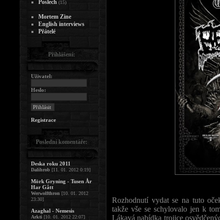
Poslech
(15)
Mortem Zine
English interviews
Přátelé
Přihlášení:
Uživatel:
Heslo:
Registrace
Poslední komentáře:
Deska roku 2011
Dalihrob
[11. 01. 2012 0:19]
Mörk Gryning - Tusen År
Har Gått
Werwolfthron
[10. 01. 2012
Rozhodnutí vydat se na tuto oček
23:30]
takže vše se schylovalo jen k to
Azaghal - Nemesis
Lákavá nabídka trojice osvědčenýc
Arkti
[10. 01. 2012 22:07]