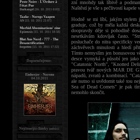
Peste Noire - L'Ordure à
zní mnohdy tak líbivě a podma
l'état Pur
Naštěstí je vše s pečlivostí kapele
Darkangel
[16. 10. 2011 0:03]
Taake - Noregs Vaapen
Hodně se mi líbí, jakým stylem
AN
[15. 10. 2011 21:07]
graduje, což by měla každá deska
Morbid Abominations' zine
doopravdy děje si pohodlně dos
Epizeuxis
[15. 10. 2011 18:58]
nesetkávám kdovíjak často. "St
Blut Aus Nord - 777 - The
posluchače do nitra specificky v
Desanctification
záchvěvech minulosti a hledí př
forgotten
[15. 10. 2011 17:32]
Tímto nemyslím jen bonusovou vě
desce vymyká a působí jen jako
Doporučujeme:
"Catatonic North", "Knotted Del
pravou tvář nových MAR DE GRIS
Einherjer - Norrøn
nápadů, zvratů a kombinací. "Cata
04.10.2011
ale nutno si uvědomit také tou n
Sea of Dead Comets" je pak tím 
nemohlo skončit.
Nejčtenější články
:
(měsíc)