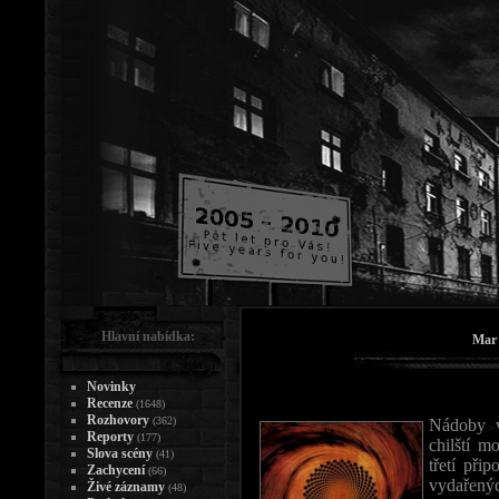
Hlavní nabídka:
Mar 
Novinky
Recenze
(1648)
Rozhovory
(362)
Nádoby v
Reporty
(177)
chilští 
Slova scény
(41)
třetí při
Zachycení
(66)
vydařený
Živé záznamy
(48)