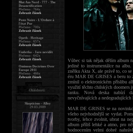
Blut Aus Nord - 777 - The
Desanctification
Přečteno : 764x
Zobrazit článek
Peste Noire - L'Ordure à
l'état Pur
Přečteno : 700x
Zobrazit článek
Opeth - Heritage
Přečteno : 657x
Zobrazit článek
Umbrtka - Jaro nevidět
Přečteno : 642x
Zobrazit článek
Vůbec si tak nějak dělím album na
jediné to instrumentálce na albu
Ominous Doctrines Over
Europe 2011
znělku Akta X, ale právě to, co s
Přečteno : 466x
éru MAR DE GRISES a beru to za 
Zobrazit článek
zmínil o elektronickém příslibu a
využití těchto chilských doomers 
Ohlédnutí:
ranku. Nová deska nabízí dal
nevyčnívajících a nedegradujících 
Skepticism – Alloy
29.03.2009
MAR DE GRISES se na novinkovém
všeho nejvhodnější se vydat. Poma
tvorby, lehce zvolnit, ubrat na ne
album příliš lehké a atmo, pro 
hodnocením velmi dobré nahrávk