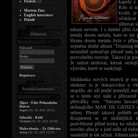
Poslech
kapely z 
(14)
Kdo si n
Mortem Zine
kvalit, j
English interviews
očekáva
Přátelé
slibovat 
nikam nevede. I z daleké jižní 
Přihlášení:
trendy doom metalu, kam se lze 
Hrana doom metalu byla v případ
zejména druhé album "Draining t
Uživatel:
nenásilně pokračuje přesně tam, k
Heslo:
pozvolného rozvoje. Taková je pod
Je radost sledovat, kterak nesto
výzvám, které se naskýtají.
Registrace
Skládanka nových motivů je tou 
struktur; to je dokazováno u v
Poslední komentáře:
stopáže, do uší praští jemnější ma
se o tento styl stále a přirozen
přetvářky ven. "Streams Inwar
Algor - Úder Pohanského
Hnevu
definujícího MAR DE GRISES v r
dagon
[16. 10. 2011 18:51]
sebou. Přesně takový průběh se
Sólstafir - Köld
Rozpletení se ze složitějších 
Victimer
[16. 10. 2011 16:44]
podvědomé přímé kroky ke zdoko
Malevolentia – Ex Oblivion
nového alba je v jisté míře až euf
dufaq
[16. 10. 2011 15:37]
snadnější je tak učinit. Album jak