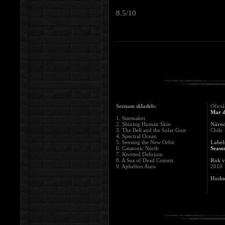
8.5/10
Seznam skladeb:
Oficiá
Mar d
1. Starmaker
2. Shining Human Skin
Národ
3. The Bell and the Solar Gust
Chile
4. Spectral Ocean
5. Sensing the New Orbit
Label
6. Catatonic North
Seaso
7. Knotted Delirium
8. A Sea of Dead Comets
Rok v
9. Aphelion Aura
2010
Hodno