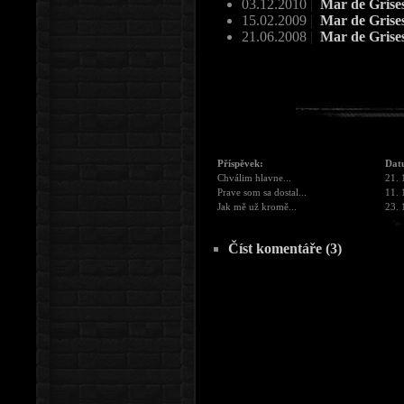
03.12.2010
|
Mar de Grise
15.02.2009
|
Mar de Grise
21.06.2008
|
Mar de Grises
Příspěvek:
Dat
Chválim hlavne...
21. 
Prave som sa dostal...
11. 
Jak mě už kromě...
23. 
Číst komentáře (3)