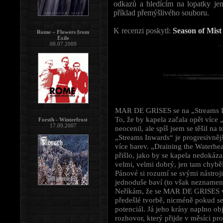
odkazů a hledícím na lopatky j
příklad přemýšlivého souboru.
K recenzi poskytl:
Season of Mist
Rome – Flowers from
Exile
08.07.2009
MAR DE GRISES se na „Streams I
To, že by kapela začala opět více
Forsth - Winterfrost
17.09.2007
neocenil, ale spíš jsem se těšil na
„Streams Inwards“ je progresivněj
více barev. „Draining the Waterhea
přišlo, jako by se kapela nedokáza
velmi, velmi dobrý, jen tam chyběl
Pánové si rozumí se svými nástroji
jednoduše baví (to však neznamená,
Neříkám, že se MAR DE GRISES v 
předešlé tvorbě, nicméně pokud se
potenciál. Já jeho krásy naplno ob
rozhovor, který přijde v měsíci pro