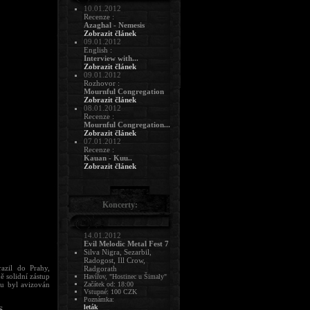
10.01.2012
Recenze :
Azaghal - Nemesis
Zobrazit článek
09.01.2012
English :
Interview with...
Zobrazit článek
09.01.2012
Rozhovor :
Mournful Congregation
Zobrazit článek
08.01.2012
Recenze :
Mournful Congregation...
Zobrazit článek
07.01.2012
Recenze :
Kauan - Kuu..
Zobrazit článek
Koncerty:
14.01.2012
Evil Melodic Metal Fest 7
Silva Nigra, Sezarbil,
Radogost, Ill Crow,
azil do Prahy,
Radgorath
ě solidní zástup
Havířov, "Hostinec u Šimaly"
ou byl avizován
Začátek od: 18:00
Vstupné: 100 CZK
Poznámka:
leták
S
.