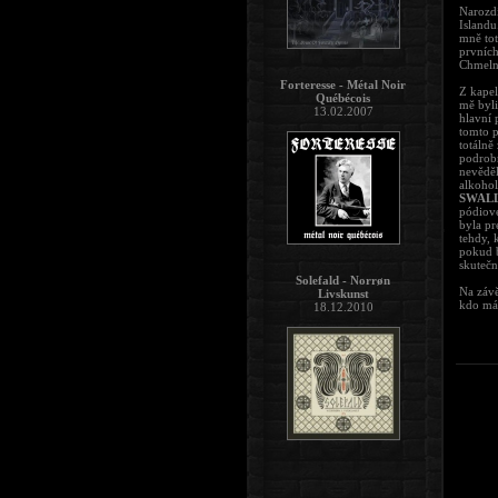
Narozdí
Islandu
mně tot
prvních
Chmelni
Forteresse - Métal Noir
Z kapel
Québécois
mě byli
13.02.2007
hlavní 
tomto p
totálně
podrobn
nevěděl
alkohol
SWAL
pódiové
byla pr
tehdy, 
pokud b
skutečn
Solefald - Norrøn
Na závě
Livskunst
kdo má 
18.12.2010