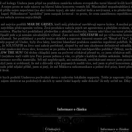
l od kolegy Undera jsem přijel na pražskou zastávku tohoto evropského turné hlavně kvůli kov
. A nejen proto se naše názory na hlavní fakta koncertu vesměs liší. Maximálně stopadesátihlavá 
iž přišla nejen nepočetná (na akci tohoto typu), ale také značně šedá a nevýrazná, a to především
 kapel. Půlhodinové "zpoždění" jsem naopak kvitoval - to proto, že cesta zasněženou republikou
ce nebyla zrovna nejrychlejší.
 mě nejvíce potěšili
MAR DE GRISES
, kteří můj přehrávač navštěvují teprve krátce. A možná p
 největším překvapením večera. Živá produkce nabyla jejich set agresivitou a plnějším zvukem, 
pozitiva. Playlist byl poskládaný především z aktuální studiovky, kterou také kluci na turné předs
řípadě jede a já nemám závažnějších výhrad. Zato srdcoví
SÓLSTAFIR
mě po výborném koncer
 zklamali. Set poskládaný z pouhé trojice skladeb a naprosto úmorná onanie při "Ritual of Fire", 
ěji popsal již Under, byly dva fakty, kterými Islanďané pražskou zastávku regulérně pohřbili.
, že SÓLSTAFIR na živo umí zahrát perfektně, zřejmě by mě tato zkušenost definitivně odradila
ické opakování dvou slov, kroucení se po pódiu a hecování nechápavšího publika? Děkuji, nechc
LOW THE SUN
? Od těchto chlapíků jsem na počtvrté očekával přesně to, co jsem očekávat měl.
 (ne)show stačí vidět tyto Finy pouze jednou a víte, co přijde s každým dalším setkáním. Jedin
ezentace nového materiálu. StS mě nepřekvapili, ani nezklamali, neočekávané emoce jsem pozor
když jsem si uvědomil, že mě z důvodů výše popsaných nudili více, než jsem si před koncertem př
ude ještě nějaké příště, jsem si jistý, že mě Mikkova nekomunikace a jediné dvě pózy, které pře
ě štvát.
r bych podtrhl Underova pochvalná slova o nulovém lokálním supportu. Tohle je naprosto úžas
zájem sledovat na podobných akcích ty samé české kapely stále dokola? Já tedy určitě ne. Díky 
Informace o článku
Účinkující:
Informace o článku: