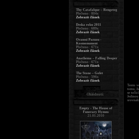
Thy Catafalque – Rengeteg
Přečteno : 804x
Zobrazit článek
Deska roku 2011
Přečteno : 689x
Zobrazit článek
Oranssi Pazuzu -
Kosmonument
Přečteno : 671x
Zobrazit článek
Anathema – Falling Deeper
Přečteno : 671x
Zobrazit článek
The Stone – Golet
Přečteno : 596x
Zobrazit článek
Tento v
tomu, že
se točíc
Ohlédnutí:
Jedinou
srovnalo
Empty - The House of
Funerary Hymns
21.01.2010