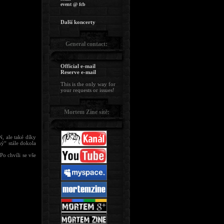
event @ fcb
Další koncerty
General contact:
Official e-mail
Reserve e-mail
This is the only way for
your requests or issues!
Mortem Zine sítě:
 ale také díky
ný“ stále dokola
Po chvíli se vše