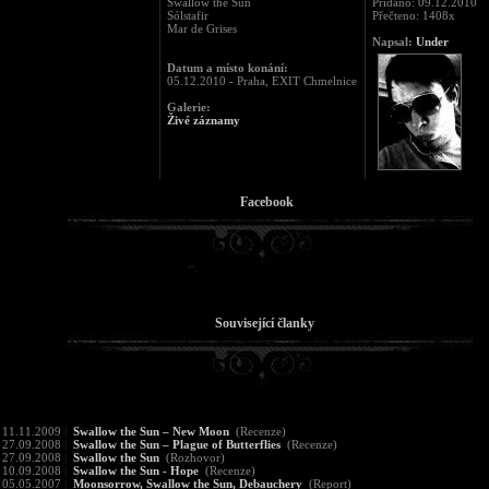
Swallow the Sun
Přidáno: 09.12.2010
Sólstafir
Přečteno: 1408x
Mar de Grises
Napsal:
Under
Datum a místo konání:
05.12.2010 - Praha, EXIT Chmelnice
Galerie:
Živé záznamy
Facebook
Související članky
11.11.2009
|
Swallow the Sun – New Moon
(Recenze)
27.09.2008
|
Swallow the Sun – Plague of Butterflies
(Recenze)
27.09.2008
|
Swallow the Sun
(Rozhovor)
10.09.2008
|
Swallow the Sun - Hope
(Recenze)
05.05.2007
|
Moonsorrow, Swallow the Sun, Debauchery
(Report)