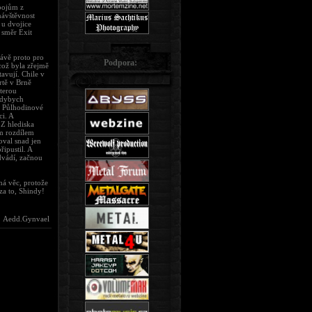
bojům z
návštěvnost
 u dvojice
 směr Exit
rávě proto pro
Podpora:
což byla zřejmě
tavují. Chile v
tě v Brně
kterou
 Kdybych
. Půlhodinové
i. A
 Z hlediska
ým rozdílem
oval snad jen
ipustil. A
dvádí, začnou
ná věc, protože
za to, Shindy!
Aedd.Gynvael