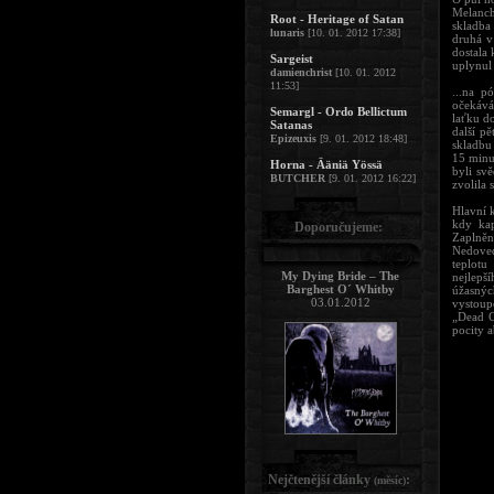
Melanch
Root - Heritage of Satan
skladba
lunaris
[10. 01. 2012 17:38]
druhá v
dostala 
Sargeist
uplynul
damienchrist
[10. 01. 2012
11:53]
...na p
očekává
Semargl - Ordo Bellictum
laťku d
Satanas
další p
Epizeuxis
[9. 01. 2012 18:48]
skladbu 
15 minut
Horna - Ääniä Yössä
byli sv
BUTCHER
[9. 01. 2012 16:22]
zvolila 
Hlavní k
kdy kap
Doporučujeme:
Zaplněný
Nedoved
teplotu
My Dying Bride – The
nejlepš
Barghest O´ Whitby
úžasnýc
03.01.2012
vystoup
„Dead C
pocity a
Nejčtenější články
:
(měsíc)