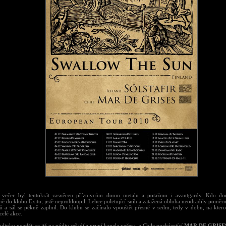
 večer byl tentokrát zasvěcen příznivcům doom metalu a potažmo i avantgardy. Kdo dor
ě do klubu Exitu, jistě neprohloupil. Lehce poletující sníh a zatažená obloha neodradily poměrn
ů a sál se pěkně zaplnil. Do klubu se začínalo vpouštět přesně v sedm, tedy v dobu, na kter
celé akce.
dinky později se již na pódiu seřadila první kapela večera, z Chile pocházející
MAR DE GRISE