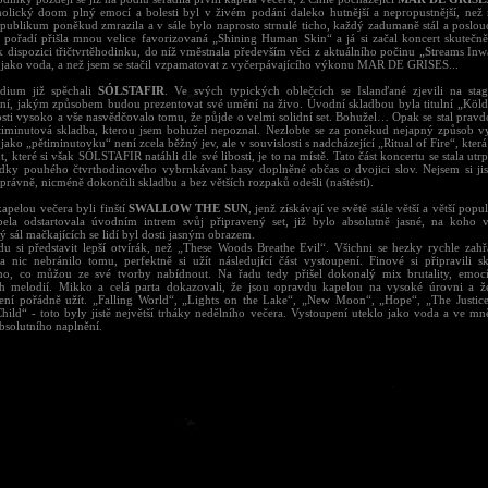
olický doom plný emocí a bolesti byl v živém podání daleko hutnější a nepropustnější, než 
 publikum poněkud zmrazila a v sále bylo naprosto strnulé ticho, každý zadumaně stál a poslou
 pořadí přišla mnou velice favorizovaná „Shining Human Skin“ a já si začal koncert skutečně
k dispozici třičtvrtěhodinku, do níž vměstnala především věci z aktuálního počinu „Streams Inw
 jako voda, a než jsem se stačil vzpamatovat z vyčerpávajícího výkonu MAR DE GRISES...
ódium již spěchali
SÓLSTAFIR
. Ve svých typických oblečcích se Islanďané zjevili na sta
ní, jakým způsobem budou prezentovat své umění na živo. Úvodní skladbou byla titulní „Köld“
osti vysoko a vše nasvědčovalo tomu, že půjde o velmi solidní set. Bohužel… Opak se stal pravd
ětiminutová skladba, kterou jsem bohužel nepoznal. Nezlobte se za poněkud nejapný způsob vy
jako „pětiminutovku“ není zcela běžný jev, ale v souvislosti s nadcházející „Ritual of Fire“, která
, které si však SÓLSTAFIR natáhli dle své libosti, je to na místě. Tato část koncertu se stala ut
ědky pouhého čtvrthodinového vybrnkávaní basy doplněné občas o dvojici slov. Nejsem si jistý
správně, nicméně dokončili skladbu a bez větších rozpaků odešli (naštěstí).
apelou večera byli finští
SWALLOW THE SUN
, jenž získávají ve světě stále větší a větší popul
ela odstartovala úvodním intrem svůj připravený set, již bylo absolutně jasné, na koho vš
 sál mačkajících se lidí byl dosti jasným obrazem.
u si představit lepší otvírák, než „These Woods Breathe Evil“. Všichni se hezky rychle zahř
 a nic nebránilo tomu, perfektně si užít následující část vystoupení. Finové si připravili 
ího, co můžou ze své tvorby nabídnout. Na řadu tedy přišel dokonalý mix brutality, emoc
h melodií. Mikko a celá parta dokazovali, že jsou opravdu kapelou na vysoké úrovni a že
ení pořádně užít. „Falling World“, „Lights on the Lake“, „New Moon“, „Hope“, „The Justice
hild“ - toto byly jistě největší trháky nedělního večera. Vystoupení uteklo jako voda a ve mn
bsolutního naplnění.