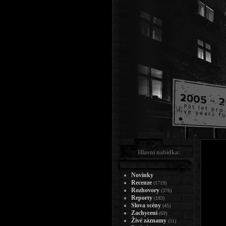
Hlavní nabídka:
Novinky
Recenze
(1719)
Rozhovory
(376)
Reporty
(183)
Slova scény
(45)
Zachycení
(69)
Živé záznamy
(51)