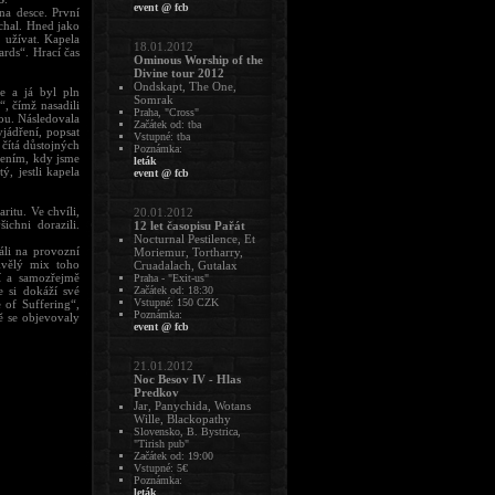
event @ fcb
na desce. První
chal. Hned jako
 užívat. Kapela
18.01.2012
ards“. Hrací čas
Ominous Worship of the
Divine tour 2012
Ondskapt, The One,
ge a já byl pln
Somrak
, čímž nasadili
Praha, "Cross"
ou. Následovala
Začátek od: tba
jádření, popsat
Vstupné: tba
 čítá důstojných
Poznámka:
rpením, kdy jsme
leták
, jestli kapela
event @ fcb
aritu. Ve chvíli,
20.01.2012
ichni dorazili.
12 let časopisu Pařát
Nocturnal Pestilence, Et
áli na provozní
Moriemur, Tortharry,
skvělý mix toho
Cruadalach, Gutalax
í a samozřejmě
Praha - "Exit-us"
 si dokáží své
Začátek od: 18:30
Vstupné: 150 CZK
 of Suffering“,
Poznámka:
ě se objevovaly
event @ fcb
21.01.2012
Noc Besov IV - Hlas
Predkov
Jar, Panychida, Wotans
Wille, Blackopathy
Slovensko, B. Bystrica,
"Tirish pub"
Začátek od: 19:00
Vstupné: 5€
Poznámka:
leták