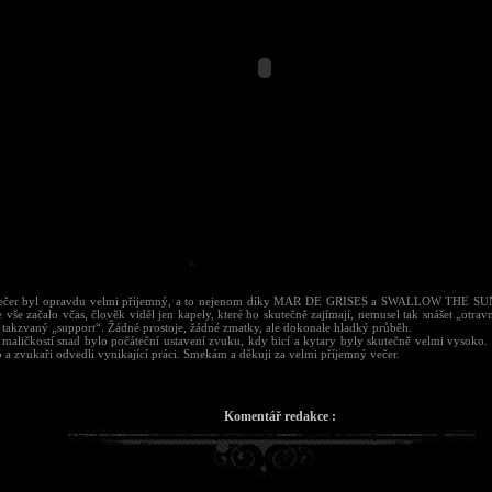
ečer byl opravdu velmi příjemný, a to nejenom díky MAR DE GRISES a SWALLOW THE SUN,
 vše začalo včas, člověk viděl jen kapely, které ho skutečně zajímají, nemusel tak snášet „otrav
í takzvaný „support“. Žádné prostoje, žádné zmatky, ale dokonale hladký průběh.
 maličkostí snad bylo počáteční ustavení zvuku, kdy bicí a kytary byly skutečně velmi vysoko. 
 a zvukaři odvedli vynikající práci. Smekám a děkuji za velmi příjemný večer.
Komentář redakce :