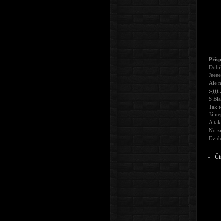
Přís
Dobře
Jeeee
Ale m
:-)))..
S Bla
Tak t
Já ne
A tak
No zr
Evide
Čí