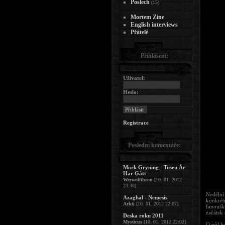
Poslech
(15)
Mortem Zine
English interviews
Přátelé
Přihlášení:
Uživatel:
Heslo:
Registrace
Poslední komentáře:
Mörk Gryning - Tusen År
Har Gått
Werwolfthron
[10. 01. 2012
23:30]
Nedělní
Azaghal - Nemesis
konkrétn
Arkti
[10. 01. 2012 22:07]
fanoušk
začátek 
Deska roku 2011
Mysticus
[10. 01. 2012 22:02]
O půl ho