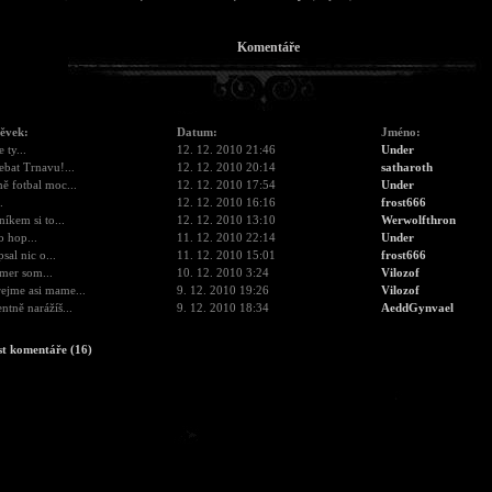
Komentáře
pěvek:
Datum:
Jméno:
 ty...
12. 12. 2010 21:46
Under
ebat Trnavu!...
12. 12. 2010 20:14
satharoth
ě fotbal moc...
12. 12. 2010 17:54
Under
.
12. 12. 2010 16:16
frost666
níkem si to...
12. 12. 2010 13:10
Werwolfthron
o hop...
11. 12. 2010 22:14
Under
psal nic o...
11. 12. 2010 15:01
frost666
mer som...
10. 12. 2010 3:24
Vilozof
ejme asi mame...
9. 12. 2010 19:26
Vilozof
ntně narážíš...
9. 12. 2010 18:34
AeddGynvael
st komentáře (16)