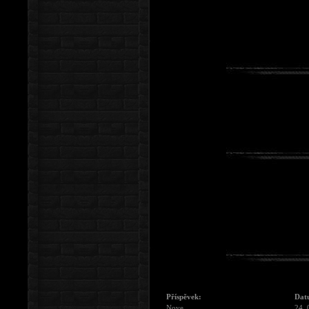
Příspěvek:
Dat
Nove...
24. 