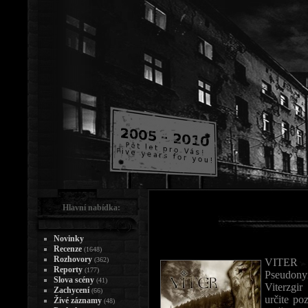
Hlavní nabídka:
Novinky
Recenze
(1648)
Rozhovory
(362)
VITER j
Reporty
(177)
Pseudony
Slova scény
(41)
Viterzgi
Zachycení
(66)
určite po
Živé záznamy
(48)