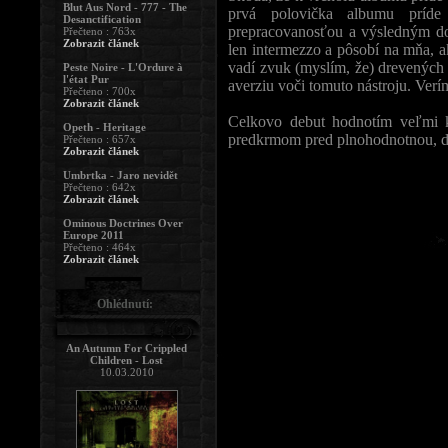
Blut Aus Nord - 777 - The
prvá polovička albumu príde
Desanctification
prepracovanosťou a výsledným do
Přečteno : 763x
Zobrazit článek
len intermezzo a pôsobí na mňa, 
vadí zvuk (myslím, že) drevených 
Peste Noire - L'Ordure à
l'état Pur
averziu voči tomuto nástroju. Verím
Přečteno : 700x
Zobrazit článek
Celkovo debut hodnotím veľmi k
Opeth - Heritage
predkrmom pred plnohodnotnou, dl
Přečteno : 657x
Zobrazit článek
Umbrtka - Jaro nevidět
Přečteno : 642x
Zobrazit článek
Ominous Doctrines Over
Europe 2011
Přečteno : 464x
Zobrazit článek
Ohlédnutí:
An Autumn For Crippled
Children - Lost
10.03.2010