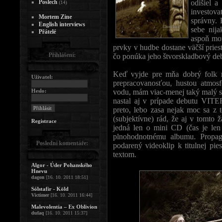
Poslech
odišiel a
(14)
investov
Mortem Zine
správny. 
English interviews
sebe nij
Přátelé
aspoň mož
prvky v hudbe dostane väčší prie
Přihlášení:
čo ponúka jeho štvorskladbový deb
Keď vyjde pre mňa dobrý folk m
Uživatel:
prepracovanosťou, hustou atmosf
Heslo:
vodu, mám viac-menej taký malý sv
nastal aj v prípade debutu VITE
preto, lebo zasa nejak moc sa z 
(subjektívne) rád, že aj v tomto 
Registrace
jedná len o mini CD (čas je len
plnohodnotnému albumu. Propag
Poslední komentáře:
podarený videoklip k titulnej pi
textom.
Algor - Úder Pohanského
Hnevu
dagon
[16. 10. 2011 18:51]
Sólstafir - Köld
Victimer
[16. 10. 2011 16:44]
Malevolentia – Ex Oblivion
dufaq
[16. 10. 2011 15:37]