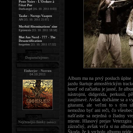
Peste Noire - L'Ordure à
l'état Pur
Darkangel
[16. 10. 2011 0:03]
Taake - Noregs Vaapen
AN
[15. 10. 2011 21:07]
Morbid Abominations' zine
Epizeuxis
[15. 10. 2011 18:58]
Blut Aus Nord - 777 - The
Desanctification
forgotten
[15. 10. 2011 17:32]
Doporučujeme:
Einherjer - Norrøn
04.10.2011
Album ma na prvý posluch úplne s
jazdu štartuje atmosférickým tra
hneď od začiatku je jasné, že alb
nástrojmi, didgerida, perkusií, 
zaujímavé. Avšak dočkáme sa a vyp
gitarami, ale veľmi to s tým u
nemožno byť ani reči, čo všeobecn
našťastie sa nejedná o žiadny vre
mieste. Hlasový prejav Veterzgira 
Nejčtenější články
:
(měsíc)
zázračný, avšak veľa si na albume
Škoda, že k vrcholu albumu príde 