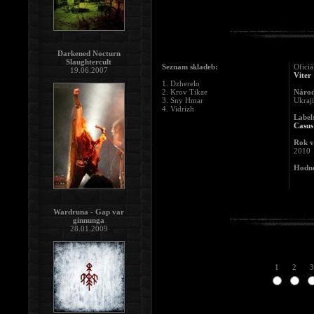
Darkened Nocturn
Slaughtercult
Seznam skladeb:
Oficiá
19.06.2007
Viter
1. Dzherelo
2. Krov Tikae
Národ
3. Sny Hmar
Ukraj
4. Vidrizh
Label
Casus
Rok v
2010
Hodno
Wardruna - Gap var
ginnunga
28.01.2009
1
2
3