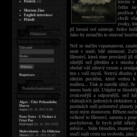
Poslech
trávím v
(14)
čelím ne
Mortem Zine
prožívat 
English interviews
chvíli vš
Přátelé
zvuky, kte
již brousí své nástroje. Srdce buší
Přihlášení:
Jako by nestačilo to otravné bzuč
Než se stačím vzpamatovat, zasah
Uživatel:
stole v malé, bílé místnosti. Z
Heslo:
šílenství, která mne provázejí ji
silnější než předtím a v mnoha 
obelstí váš zdravý rozum a nená
hru s vaší myslí. Netrvá dlouho
Registrace
silným pocitům, které vedou k 
realitou... Tlak je natolik silný,
Poslední komentáře:
mnou bude dál. Utápím se hlouběji 
zvrácenější a odpornější, než k
chátrajících jaderných elektráren a
Algor - Úder Pohanského
Hnevu
pustinách naší polomrtvé planety j
dagon
[16. 10. 2011 9:58]
nyní mým domovem. Během nočního
Peste Noire - L'Ordure à
veškeré to šílenství, samotu a pose
l'état Pur
pochybovat, že bych ještě někdy
Darkangel
[16. 10. 2011 0:03]
měsíce... Stále bloudím, zmatený,
Malevolentia – Ex Oblivion
snaží najít cestu na svobodu, jako 
Mentor
[15. 10. 2011 21:43]