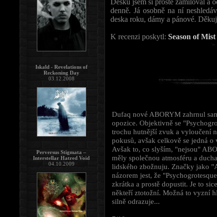
Desku jsem si prostě zamiloval a o
denně. Já osobně na ní neshledá
deska roku, dámy a pánové. Děku
K recenzi poskytl:
Season of Mist
Iskald - Revelations of
Reckoning Day
03.12.2008
Dufaq nové ABORYM zahrnul samým
opozice. Objektivně se "Psychogr
trochu hutnější zvuk a vyloučení 
pokusů, avšak celkově se jedná o
Avšak to, co slyším, "nejsou" AB
Perversus Stigmata –
měly společnou atmosféru a ducha
Interstellar Hatred Void
04.10.2009
lidského zbožnuju. Značky jako 
názorem jest, že "Psychogrotesque
zkrátka a prostě dopustit. Je to sic
někteří ztotožní. Možná to vyzní h
silně odrazuje...