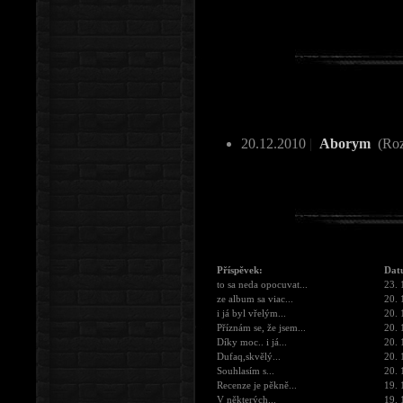
20.12.2010
|
Aborym
(Roz
Příspěvek:
Dat
to sa neda opocuvat...
23. 
ze album sa viac...
20. 
i já byl vřelým...
20. 
Příznám se, že jsem...
20. 
Díky moc.. i já...
20. 
Dufaq,skvělý...
20. 
Souhlasím s...
20. 
Recenze je pěkně...
19. 
V některých...
19. 