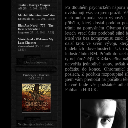
Taake - Noregs Vaapen
Po dlouhém psychickém náporu v
AN
[15. 10. 2011 21:07]
uvědomuji vše, co jsem prožil. V
Morbid Abominations' zine
nich mohu podat svou výpověď. 
Epizeuxis
[15. 10. 2011 18:58]
příběhu, který dostal podobu pos
Blut Aus Nord - 777 - The
trůnit na pomyslném Olympu (n
Desanctification
letech vrací úder podobně silně 
forgotten
[15. 10. 2011 17:32]
které vás bez kompromisu zničí. 
Vinterland - Welcome My
Last Chapter
další krok ve svém vývoji, kter
damienchrist
[15. 10. 2011
hudebních dovednostech. Už r
12:53]
industriálním BM. Průnik do zcela
ty nejnáročnější. Každá vteřina n
Doporučujeme:
netvořila jednotlivé stopy, avšak
počátku do konce. Ohromující 
poslech. Z počátku rozporuplné ší
Einherjer - Norrøn
04.10.2011
jsem vám předložil na počátku tét
hlavně bude vše podstatné odhal
Fabban a H:IO:K.
Nejčtenější články
:
(měsíc)