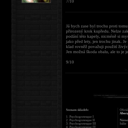
7/10
Já bych zase byl trochu proti tomu
přirozený krok kupředu. Nelze zak
podání této kapely, nicméně si m
jako před lety, jen trochu jinak. J
klad rovněž považuji použití živýc
Jen možná škoda obalu, ale to je j
9/10
Seznam skladeb:
Oficiá
Abor
1. Psychogrotesque I
2. Psychogrotesque II
Národ
3. Psychogrotesque III
Itálie
4. Psychogrotesque IV