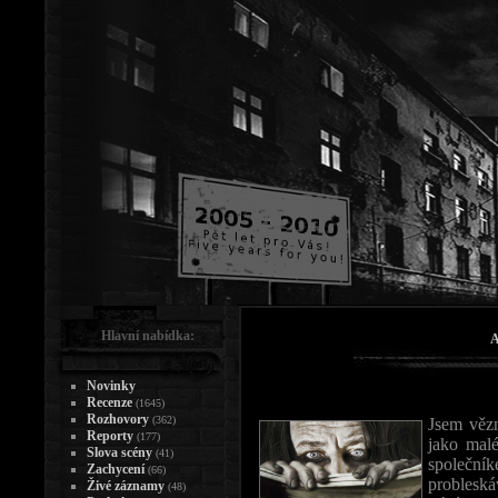
Hlavní nabídka:
A
Novinky
Recenze
(1645)
Rozhovory
(362)
Jsem věz
Reporty
(177)
jako mal
Slova scény
(41)
společn
Zachycení
(66)
probleská
Živé záznamy
(48)