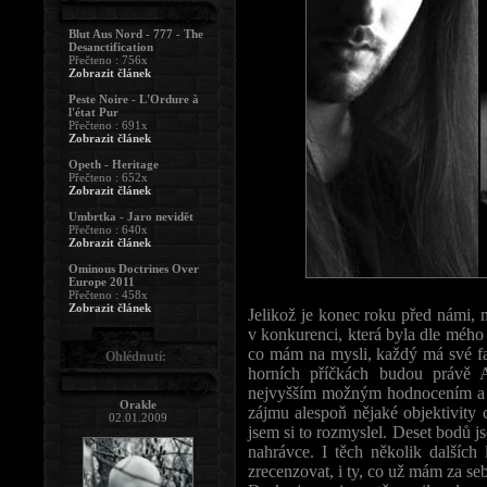
Blut Aus Nord - 777 - The
Desanctification
Přečteno : 756x
Zobrazit článek
Peste Noire - L'Ordure à
l'état Pur
Přečteno : 691x
Zobrazit článek
Opeth - Heritage
Přečteno : 652x
Zobrazit článek
Umbrtka - Jaro nevidět
Přečteno : 640x
Zobrazit článek
Ominous Doctrines Over
Europe 2011
Přečteno : 458x
Zobrazit článek
Jelikož je konec roku před námi, m
v konkurenci, která byla dle mého 
co mám na mysli, každý má své fav
Ohlédnutí:
horních příčkách budou právě
nejvyšším možným hodnocením a i 
Orakle
zájmu alespoň nějaké objektivity 
02.01.2009
jsem si to rozmyslel. Deset bodů js
nahrávce. I těch několik dalších 
zrecenzovat, i ty, co už mám za s