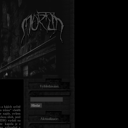
Vyhledávání:
a hájích určitě
o trůnu“ vletěli
ce najde, ovšem
írkou úloh, jenž
Aktualizace:
SIDIG vydali na
e: kapela je z
sány výhradně v