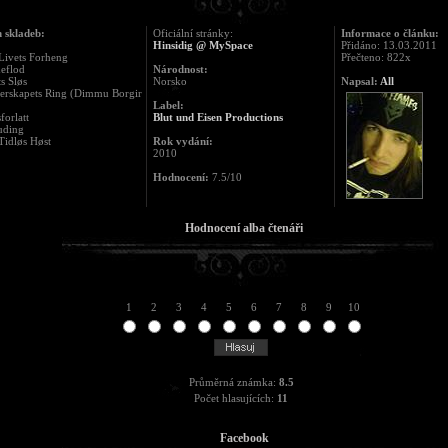
 skladeb:
Oficiální stránky:
Informace o článku:
Hinsidig @ MySpace
Přidáno: 13.03.2011
Livets Forheng
Přečteno: 822x
eflod
Národnost:
ts Sløs
Norsko
Napsal:
All
derskapets Ring (Dimmu Borgir
Label:
forlatt
Blut und Eisen Productions
uding
 Tidløs Høst
Rok vydání:
2010
Hodnocení:
7.5/10
Hodnocení alba čtenáři
1
2
3
4
5
6
7
8
9
10
Průměrná známka:
8.5
Počet hlasujících:
11
Facebook