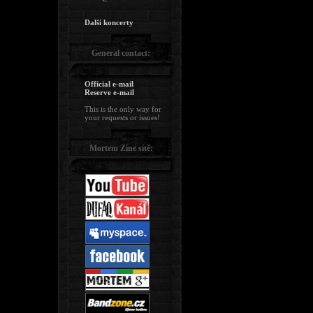
Další koncerty
General contact:
Official e-mail
Reserve e-mail
This is the only way for
your requests or issues!
Mortem Zine sítě: