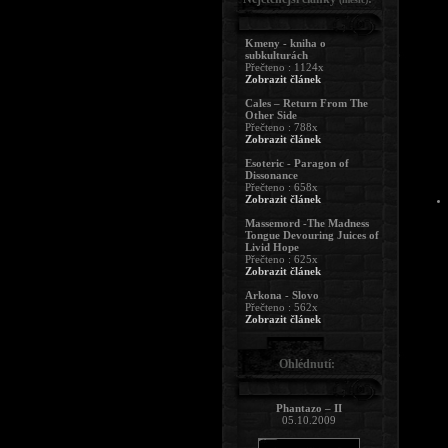
Kmeny - kniha o
subkulturách
Přečteno : 1124x
Zobrazit článek
Cales – Return From The
Other Side
Přečteno : 788x
Zobrazit článek
Esoteric - Paragon of
Dissonance
Přečteno : 658x
Zobrazit článek
Massemord -The Madness
Tongue Devouring Juices of
Livid Hope
Přečteno : 625x
Zobrazit článek
Arkona - Slovo
Přečteno : 562x
Zobrazit článek
Ohlédnutí:
Phantazo – II
05.10.2009