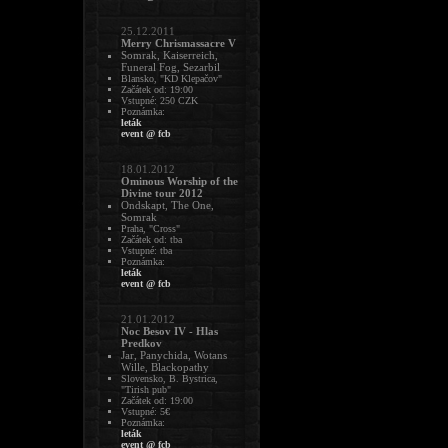
25.12.2011
Merry Chrismassacre V
Somrak, Kaiserreich,
Funeral Fog, Sezarbil
Blansko, "KD Klepačov"
Začátek od: 19:00
Vstupné: 250 CZK
Poznámka:
leták
event @ fcb
18.01.2012
Ominous Worship of the
Divine tour 2012
Ondskapt, The One,
Somrak
Praha, "Cross"
Začátek od: tba
Vstupné: tba
Poznámka:
leták
event @ fcb
21.01.2012
Noc Besov IV - Hlas
Predkov
Jar, Panychida, Wotans
Wille, Blackopathy
Slovensko, B. Bystrica,
"Tirish pub"
Začátek od: 19:00
Vstupné: 5€
Poznámka:
leták
event @ fcb