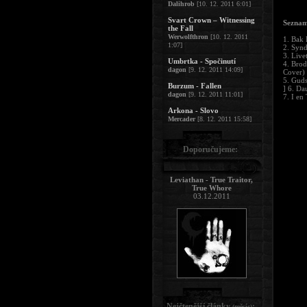
Dalihrob
[10. 12. 2011 6:01]
Svart Crown – Witnessing
Seznam
the Fall
Werwolfthron
[10. 12. 2011
1. Bak 
1:07]
2. Synd
3. Live
Umbrtka - Spočinutí
4. Bro
dagon
[9. 12. 2011 14:09]
Cover)
5. Guds
Burzum - Fallen
] 6. Da
dagon
[9. 12. 2011 11:01]
7. I en
Arkona - Slovo
Mercader
[8. 12. 2011 15:58]
Doporučujeme:
Leviathan - True Traitor,
True Whore
03.12.2011
Nejčtenější články
:
(měsíc)