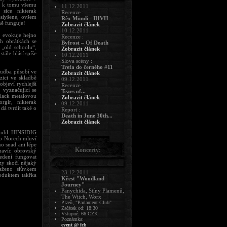
 a k tomu všemu
11.12.2011
sice nikterak
Recenze :
eslyšené, ovšem
Rêx Mündi - IHVH
ně funguje!
Zobrazit článek
10.12.2011
u evokuje hejno
Recenze :
ch obrátkách se
Byfrost – Of Death
 „old schoolu“,
Zobrazit článek
ále hlásí spíše
10.12.2011
Slova scény :
Trefa do černého #11
hudba působí ve
Zobrazit článek
zici ve skladbě
09.12.2011
objeví rychlejší
Recenze :
 vyznačující se
Tears of...
black metalovou
Zobrazit článek
gir, nikterak
09.12.2011
dá tvrdit také o
Report :
Death in June 30th...
Zobrazit článek
 nudil. HINSIDIG
to Norech mluví
ho snad ani lépe
Koncerty:
 navíc obrovský
edení fungovat
zy skočí nějaký
saženo slůvkem
23.12.2011
oduktem takřka
Křest "Woodland
Journey"
Panychida, Stíny Plamenů,
The Witch, Worx
Plzeň, "Parlament Club"
Začátek od: 18:30
Vstupné: 66 CZK
Poznámka:
event @ fcb