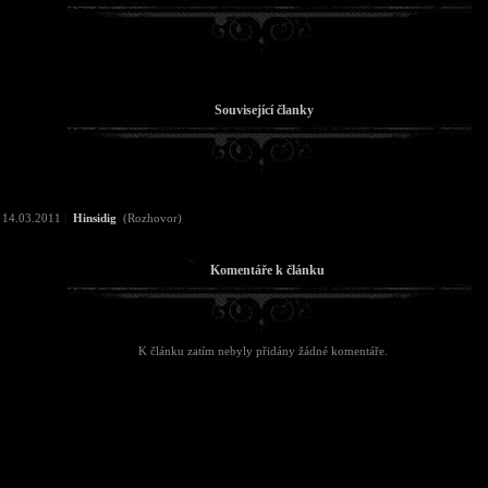
Související članky
14.03.2011
|
Hinsidig
(Rozhovor)
Komentáře k článku
K článku zatím nebyly přidány žádné komentáře.