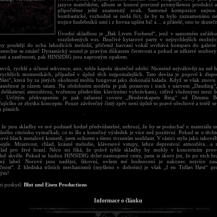
jazyce mateřském, album se honosí precizně promyšlenou produkcí
připočtěme ještě znamenitý zvuk. Samotné kompozice nejsou 
bombastické, rozhodně se nedá říct, že by tu bylo zaznamenáno n
trojice hudebníků umí i z hovna uplést bič a… a přátelé, ono to skuteč
Úvodní skladbou je „Bak Livets Forhend“, jenž v samotném začátk
rozzlobených vos. Bzučivé kytarové party v nejrychlejších možný
hy pouštějí do uchu lahodících melodií, přičemž havraní vokál uvrhává kompars do galerie
enechte se zmást! Dynamický sound je pravým důkazem čerstvosti a pokud se některé soubory st
osti a zastřenosti, pak HINSIDIG jsou naprostým opakem.
ravců, rychlé a účinné sekvence, ano, tohle kapelu skutečně zdobí. Nicméně nejvábivěji na mě 
 rychlých momentkách, případně v úplně těch nejpomalejších. Tato devíza je poprvé k dispo
 Sløs“, která by za jistých okolností mohla fungovat jako dokonalá balada. Když se však znovu 
zasněnost je rázem tatam. Na obdobném modelu je pak postaven i track s názvem „Dauding“,
delikatesní atmosférou, tvořenou především klavírními vyhrávkami, citlivě vloženými mezi 
ž. Určitým překvapením je pak zařazení coveru „Broderskapets Ring“ od Dimmu Bor
jícího ze zbytku konceptu. Pouze závěrečný čistý zpěv není úplně to pravé ořechové a totéž se 
h písních.
, že jsou skladby ve své podstatě hodně předvídatelné, nehrozí, že by se posluchač u materiálu
lného citrónku vymačkali, co to šlo a konečný výsledek je více než pozitivní. Pokud se o těch
nové black metalové kometě, jsem ochoten s tímto tvrzením souhlasit. V rámci stylu jako takové
nejde. Mrazivost, chlad, krásné melodie, klávesové vstupy, lehce depresivní atmosféra…a
lad pro živé hraní. Něco mi říká, že právě tyhle skladby by mohly v koncertním prov
ně skvěle. Pokud se budou HINSIDIG držet nastoupené cesty, jsem si skoro jist, že po nich br
ený label. Norové jsou nadějní, šikovní, ovšem mé hodnocení je nakonec nejvíce za
čnost“. Z hlediska tržních mechanismů (myšleno v dobrém) je však „I en Tidløs Høst“ pr
lým!
zi poskytl:
Blut und Eisen Productions
Informace o článku