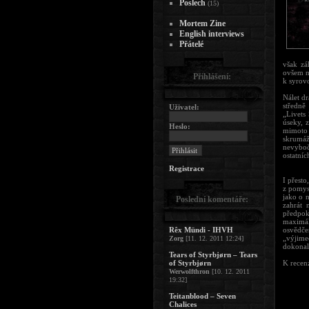
Poslech
(15)
Mortem Zine
English interviews
Přátelé
však zá
ovšem n
Přihlášení:
k syrov
Nálet d
středně
Uživatel:
„Livets
úseky, 
Heslo:
mimoto 
skrumá
nevyboču
ostatníc
Registrace
I přesto
z pomys
jako o 
Poslední komentáře:
zahrát 
předpok
maximál
Rêx Mündi - IHVH
osvědč
„výjime
Zorg
[11. 12. 2011 12:24]
dokona
Tears of Styrbjørn – Tears
of Styrbjørn
K recen
Werwolfthron
[10. 12. 2011
19:32]
Teitanblood – Seven
Chalices