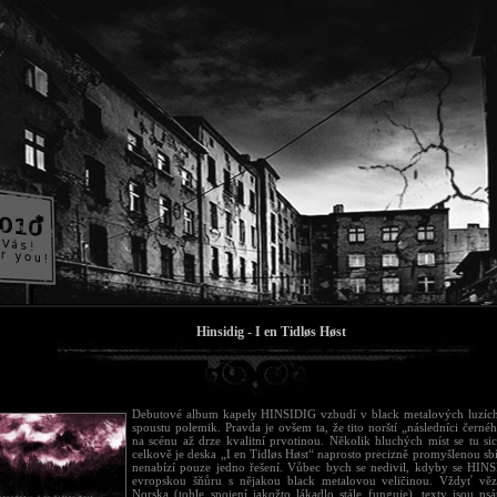
Hinsidig - I en Tidløs Høst
Debutové album kapely HINSIDIG vzbudí v black metalových luzích 
spoustu polemik. Pravda je ovšem ta, že tito norští „následníci černéh
na scénu až drze kvalitní prvotinou. Několik hluchých míst se tu si
celkově je deska „I en Tidløs Høst“ naprosto precizně promyšlenou sb
nenabízí pouze jedno řešení. Vůbec bych se nedivil, kdyby se HIN
evropskou šňůru s nějakou black metalovou veličinou. Vždyť vězt
Norska (tohle spojení jakožto lákadlo stále funguje), texty jsou p