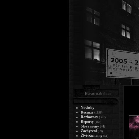
Hlavní nabídka:
Novinky
Recenze
(1696)
Rozhovory
(367)
Reporty
(183)
Slova scény
(44)
Zachycení
(69)
Živé záznamy
(51)