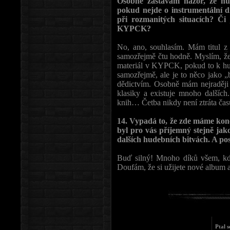
Osobně zastávám názor, že h
pokud nejde o instrumentální dí
při rozmanitých situacích? Či j
KYPCK?
No, ano, souhlasím. Mám titul z 
samozřejmě čtu hodně. Myslím, že
materiál v KYPCK, pokud to k hud
samozřejmě, ale je to něco jako „
dědictvím. Osobně mám nejraději 
klasiky a existuje mnoho dalších
knih… Četba nikdy není ztráta čas
14. Vypadá to, že zde máme kon
byl pro vás příjemný stejně ja
dalších hudebních bitvách. A pos
Buď silný! Mnoho díků všem, kd
Doufám, že si užijete nové album a
Ptal 