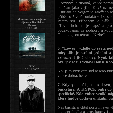
„Rozryv“ je dlouhá, velice pomal
oddělán jako voják. Když už nen
„Burlaki na Volge“ je založeno na
příběh o životě burláků v 18. sto
Moonsorrow - Varjoina
Peterburku. Příběhem o vášni,
Kuljemme Kuolleiden
„Tovarishcham“ je napsána p
Maassa
23.03.2011
poděkováním za podporu a koupi 
Tak, toto jsou témata „Nizhe“
6. "Lower" vzlétlo do světa pod
míry slibuje osobní jednání 
vzbuzovat jisté obavy. Nyní, k
bys, jak se ti s Yellow House Re
IX.XI
26.11.2007
No, je to vydavatelství našeho bub
velice dobrá, hehe.
7. Kdybych měl jmenovat svůj n
baskytara. A KYPCK patří do k
specifické. Kde vůbec vznikl ná
který hudbě dodává unikátní p
Náš basista si chtěl postavit svůj v
koncept, hudba a texty kapely jsou 