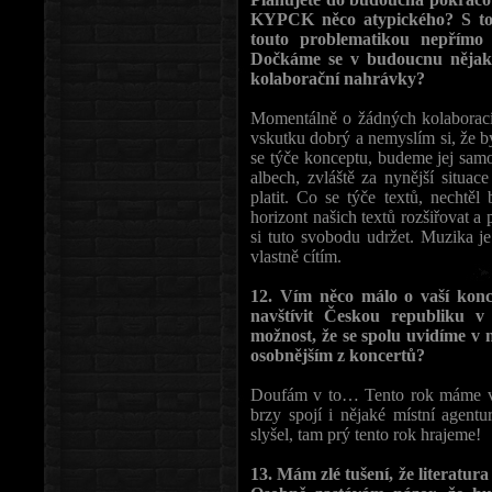
KYPCK něco atypického? S tout
touto problematikou nepřímo s
Dočkáme se v budoucnu nějaký
kolaborační nahrávky?
Momentálně o žádných kolaborac
vskutku dobrý a nemyslím si, že b
se týče konceptu, budeme jej samo
albech, zvláště za nynější situa
platit. Co se týče textů, nechtěl
horizont našich textů rozšiřovat a
si tuto svobodu udržet. Muzika je
vlastně cítím.
12. Vím něco málo o vaší konce
navštívit Českou republiku v 
možnost, že se spolu uvidíme v
osobnějším z koncertů?
Doufám v to… Tento rok máme v p
brzy spojí i nějaké místní agentu
slyšel, tam prý tento rok hrajeme!
13. Mám zlé tušení, že literatura