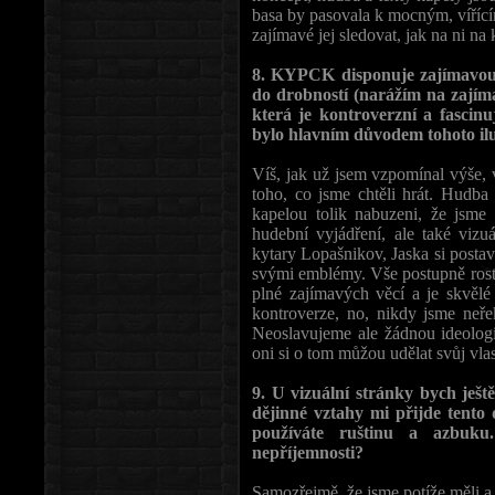
basa by pasovala k mocným, vířící
zajímavé jej sledovat, jak na ni na
8. KYPCK disponuje zajímavou 
do drobností (narážím na zajím
která je kontroverzní a fascinu
bylo hlavním důvodem tohoto ilu
Víš, jak už jsem vzpomínal výše, 
toho, co jsme chtěli hrát. Hudba
kapelou tolik nabuzeni, že jsme 
hudební vyjádření, ale také vizu
kytary Lopašnikov, Jaska si postavi
svými emblémy. Vše postupně roste
plné zajímavých věcí a je skvělé 
kontroverze, no, nikdy jsme neř
Neoslavujeme ale žádnou ideologi
oni si o tom můžou udělat svůj vlas
9. U vizuální stránky bych ješt
dějinné vztahy mi přijde tento
používáte ruštinu a azbuku
nepříjemnosti?
Samozřejmě, že jsme potíže měli a 