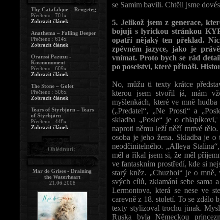
se Samim bavili. Chtěli jsme dovést
Thy Catafalque – Rengeteg
Přečteno : 701x
Zobrazit článek
5. Jelikož jsem z generace, kte
bojuji s lyrickou stránkou KYP
Anathema – Falling Deeper
Přečteno : 614x
opatří nějaký ten překlad. Ni
Zobrazit článek
zpěvném jazyce, jako je právě
Oranssi Pazuzu -
vnímat. Proto bych se rád detai
Kosmonument
po poselství, které přináší. Histor
Přečteno : 609x
Zobrazit článek
No, můžu ti texty krátce předsta
The Stone – Golet
Přečteno : 506x
kterou jsem stvořil já, mám v
Zobrazit článek
myšlenkách, které ve mně hudba
Tears of Styrbjørn – Tears
(„Predatel“, „Ne Prosti“ a „Posl
of Styrbjørn
skladba „Posle“ je o chlapíkovi,
Přečteno : 448x
Zobrazit článek
naproti němu leží něčí mrtvé tělo. 
osoba je jeho žena. Skladba je o
neodčinitelného. „Alleya Stalina“
Ohlédnutí:
měl a říkal jsem si, že měl příje
ve fantaskním prostředí, kde si nejs
Mar de Grises - Draining
starý kněz. „Chuzhoi“ je o mně, v
the Waterheart
svých cílů, zklamání sebe sama a 
21.06.2008
Lermontova, která se nese ve st
carevně z 18. století. To se zdál
texty stylizoval trochu jinak. Mys
Ruska byla Německou princez