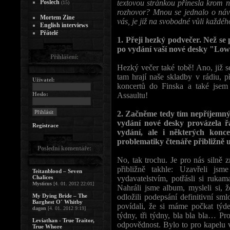
Poslech
textovou stránkou přinesla krom n
(15)
rozhovor? Mnou se jednalo o náv
Mortem Zine
vás, je již na svobodné vůli každé
English interviews
Přátelé
1. Přeji hezký podvečer. Než se 
po vydání vaší nové desky "Lowe
Přihlášení:
Hezký večer také tobě! Ano, již 
tam hrají naše skladby v rádiu, p
Uživatel:
koncertů do Finska a také jsem 
Heslo:
Assaultu!
2. Začněme tedy tím nepříjemný
vydání nové desky provázela ř
Registrace
vydání, ale i některých konc
problematiky čtenáře přibližně 
Poslední komentáře:
No, tak trochu. Je pro nás silně z
přibližně takhle: Uzavřeli j
Teitanblood – Seven
Chalices
vydavatelstvím, potřásli si rukam
Mysticus
[4. 01. 2012 22:01]
Nahráli jsme album, mysleli si, ž
My Dying Bride – The
odložili podepsání definitivní sm
Barghest O´ Whitby
povídali, že si máme počkat týd
dagon
[4. 01. 2012 9:19]
týdny, tři týdny, bla bla bla… Pr
Leviathan - True Traitor,
odpovědnost. Bylo to pro kapelu v
True Whore