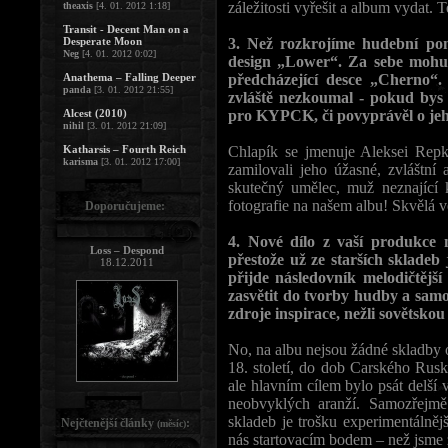
záležitosti vyřešit a album vydat.
theaxis
[4. 01. 2012 1:18]
Transit - Decent Man on a
Desperate Moon
3. Než rozkrojíme hudební pom
Neg
[4. 01. 2012 0:02]
design „Lower“. Za sebe mohu ř
Anathema – Falling Deeper
předcházející desce „Cherno“.
panda
[3. 01. 2012 21:55]
zvláště nezkoumal - pokud bys
Alcest (2010)
pro KYPCK, či povyprávěl o jeho
nihil
[3. 01. 2012 21:09]
Katharsis – Fourth Reich
Chlapík se jmenuje Aleksei Repki
karisma
[3. 01. 2012 17:00]
zamilovali jeho úžasné, zvláštn
skutečný umělec, muž neznající 
fotografie na našem albu! Skvělá
Doporučujeme:
4. Nové dílo z vaší produkce
Loss – Despond
přestože už ze starších skladeb
18.12.2011
přijde následovník melodičtější
zasvětit do tvorby hudby a sam
zdroje inspirace, nežli sovětskou 
No, na albu nejsou žádné skladby o
18. století, do dob Carského Rusk
ale hlavním cílem bylo psát delší v
neobvyklých aranží. Samozřejmě 
skladeb je trošku experimentálně
Nejčtenější články
:
(měsíc)
nás startovacím bodem – než jsme 