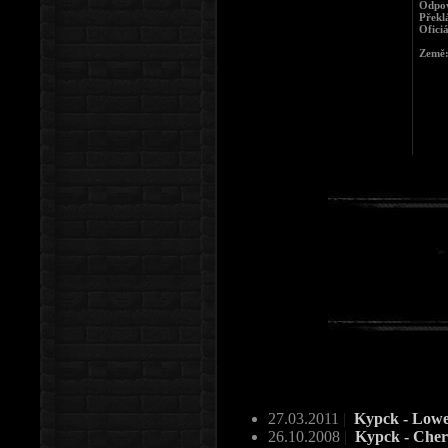
Odpov
Překl
Ofici
Země
27.03.2011
|
Kypck - Low
26.10.2008
|
Kypck - Che