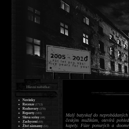
Hlavní nabídka:
Novinky
Recenze
(1713)
Rozhovory
(370)
Reporty
(183)
Malý batyskaf do neprobádaných 
Slova scény
(44)
českým mužikům, otevírá pohled 
Zachycení
(69)
kapely. Fúze ponurých a doome
Živé záznamy
(51)