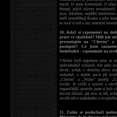
myslí, že jsme komunisté, či nějac
hloupí, jejích názory nezajímavé
jsou, řekněme, nepříliš intelektem o
kteří zesměšňují Rusko a jeho his
to rock’n’roll a my omezení bourá
10. Když si vzpomeneš na dob
práce ve zkušebně? Měli jste od
presentujete na "Cherno" a "
postupně? Co jsem zazname
hudebníků - vzpomínáte na zro
Všichni čtyři najednou jsme se se
individuálně scházeli. Ale jako k
divné, avšak v dobrém slova smy
unikátně, a tenhle pocit při tvo
„Cherno“ a „Nizhe“ jasněji. „
rychle. Je svěží a syrové a otev
organičtější, protože jsme si byli 
docela úžasné, jak moc se liší, a
stvořit něco unikátního a svojského
11. Zatím se posluchači mohou
Plánujete do budoucna pokračo