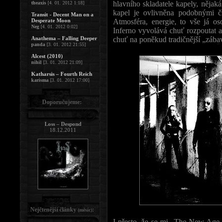
hlavního skladatele kapely, nějak
theaxis
[4. 01. 2012 1:18]
kapel je ovlivněna podobnými či
Transit - Decent Man on a
Desperate Moon
Atmosféra, energie, to vše já o
Neg
[4. 01. 2012 0:02]
Inferno vyvolává chuť rozpoutat
Anathema – Falling Deeper
chuť na poněkud tradičnější „zábav
panda
[3. 01. 2012 21:55]
Alcest (2010)
nihil
[3. 01. 2012 21:09]
Katharsis – Fourth Reich
karisma
[3. 01. 2012 17:00]
Doporučujeme:
Loss – Despond
18.12.2011
Nejčtenější články
:
(měsíc)
I přesto, že se mi „The New Age 