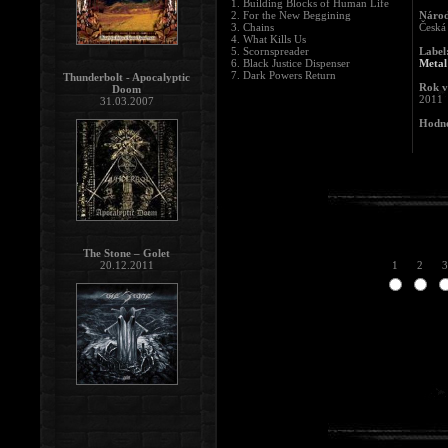
1. Building Blocks of Human Life
2. For the New Beggining
Národ
3. Chains
Česká
4. What Kills Us
5. Scornspreader
Label
6. Black Justice Dispenser
Meta
7. Dark Powers Return
Thunderbolt - Apocalyptic
Rok v
Doom
2011
31.03.2007
Hodno
The Stone – Golet
1
2
3
20.12.2011