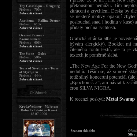
překousnout nemůžu. Tím nejotrav
Thy Catafalque – Rengeteg
Přečteno : 700x
zkrácení a zrychlení. Deska by dl
Zobrazit článek
se některé motivy opakují zbyte
Anathema – Falling Deeper
poslouchal snad i hodinu v kuse) 
Přečteno : 613x
přidaly bicí na rychlosti.
Zobrazit článek
Oranssi Pazuzu -
Grafická stránka alba je povedená
Kosmonument
Přečteno : 606x
bývám alergický). Booklet mi 
Zobrazit článek
čitelného fontu textů, ale to je v
The Stone – Golet
textech je poměrně slabá.
Přečteno : 506x
Zobrazit článek
„The New Age For the New God“ j
Tears of Styrbjørn – Tears
neduhů. Těším se, až si nové sklad
of Styrbjørn
Přečteno : 444x
totiž silný koncertní potenciál (al
Zobrazit článek
„Epochou č. 2“, ani návrat k začá
érou SILVA NIGRA.
Ohlédnutí:
K recenzi poskytl:
Metal Swamp
Kroda/Velimor - Molotom
Duhu Ta Ednistyu Krovi
15.07.2006
Seznam skladeb:
Oficiá
Silva