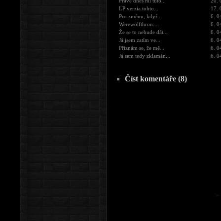
Práve dnes mi túto...
20. 
LP verzia tohto...
17. 
Pro změnu, když...
6. 0
Werewolfthron:...
6. 0
Že se to nebude dát...
6. 0
Já jsem zatím ve...
6. 0
Přiznám se, že mě...
6. 0
Já sem tedy zklamán...
6. 0
Číst komentáře (8)