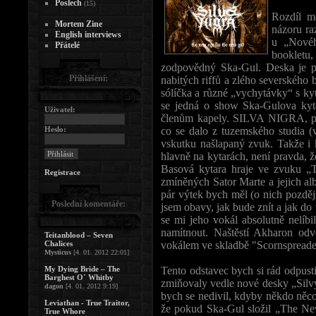
Poslech
(15)
Rozdíl m
Mortem Zine
názoru ra
English interviews
u „Novéh
Přátelé
bookletu
zodpovědný Ska-Gul. Deska je p
Přihlášení:
nabitých riffů a zlého severského b
sólíčka a různé „vychytávky“ s ky
se jedná o show Ska-Gulova kyta
Uživatel:
členům kapely. SILVA NIGRA, pod
Heslo:
co se dalo z tuzemského studia (
vskutku našlapaný zvuk. Takže i 
hlavně na kytarách, není pravda, 
Basová kytara hraje ve zvuku „
Registrace
zmíněných Sator Marte a jejich al
pár výtek bych měl (o nich pozdě
Poslední komentáře:
jsem obavy, jak bude znít a jak do
se mi jeho vokál absolutně nelíbi
namítnout. Naštěstí Akharon od
Teitanblood – Seven
Chalices
vokálem ve skladbě "Scornspreader
Mysticus
[4. 01. 2012 22:01]
My Dying Bride – The
Tento odstavec bych si rád odpustil
Barghest O´ Whitby
zmiňovaly vedle nové desky „Silvy
dagon
[4. 01. 2012 9:19]
bych se nedivil, kdyby někdo něco
Leviathan - True Traitor,
že pokud Ska-Gul složil „The Ne
True Whore