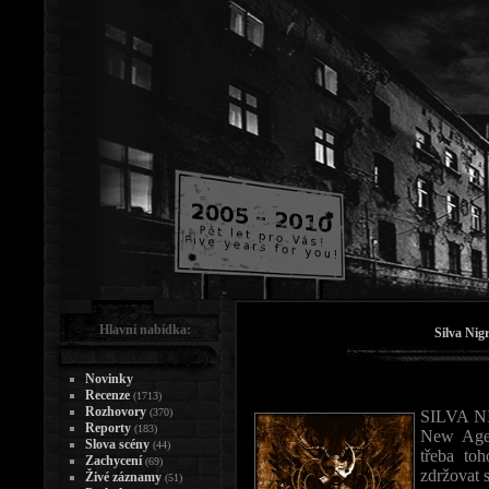
Hlavní nabídka:
Silva Nig
Novinky
Recenze
(1713)
Rozhovory
(370)
SILVA NI
Reporty
(183)
New Age 
Slova scény
(44)
třeba to
Zachycení
(69)
zdržovat 
Živé záznamy
(51)