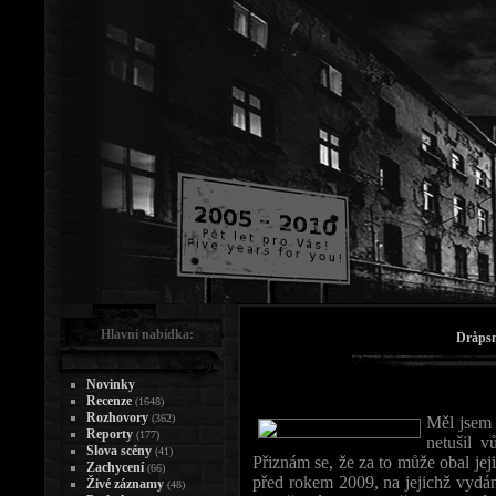
Hlavní nabídka:
Dråpsn
Novinky
Recenze
(1648)
Rozhovory
(362)
Měl jsem 
Reporty
(177)
netušil 
Slova scény
(41)
Přiznám se, že za to může obal jej
Zachycení
(66)
před rokem 2009, na jejichž vydání
Živé záznamy
(48)