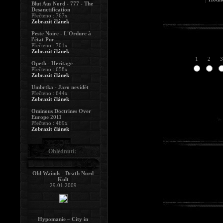
Blut Aus Nord - 777 - The
Desanctification
Přečteno : 767x
Zobrazit článek
Peste Noire - L'Ordure à
l'état Pur
Přečteno : 701x
Zobrazit článek
1
2
3
Opeth - Heritage
Přečteno : 658x
Zobrazit článek
Umbrtka - Jaro nevidět
Přečteno : 644x
Zobrazit článek
Ominous Doctrines Over
Europe 2011
Přečteno : 469x
Zobrazit článek
Ohlédnutí:
Old Wainds - Death Nord
Kult
29.01.2009
Hypomanie – City in