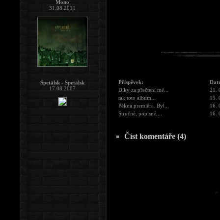
Mono
31.08.2011
Příspěvek:
Dat
Spetälsk - Spetälsk
17.08.2007
Díky za přečtení mé...
21. 
tak toto album...
19. 
Pěkná premiéra. Byl...
16. 
Stručné, popisné,...
16. 
Číst komentáře (4)