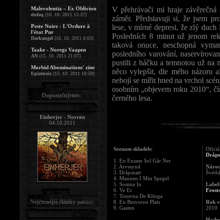
Malevolentia – Ex Oblivion
V přehrávači mi hraje závěrečná 
dufaq
[16. 10. 2011 15:37]
záměr. Představuji si, že jsem p
Peste Noire - L'Ordure à
lese, v mírné depresi, že zlý duc
l'état Pur
Posledních 8 minut už jenom rek
Darkangel
[16. 10. 2011 0:03]
taková onuce, neschopná vyma
Taake - Noregs Vaapen
posledního varování, naservíro
AN
[15. 10. 2011 21:07]
pustili z háčku a temnotou už na 
Morbid Abominations' zine
něco vylepšit, dle mého názoru al
Epizeuxis
[15. 10. 2011 18:58]
nebojí se mířit hned na vrchol scén
osobním „objevem roku 2010“, čímž
Doporučujeme:
černého lesa.
Einherjer - Norrøn
04.10.2011
Seznam skladeb:
Oficiá
Dråps
1. En Ensam Sol Går Ner
2. Arvssynd
Národ
3. Dråpsnatt
Švéds
4. Mannen I Min Spegel
5. Somna In
Label
6. Ve Er
Frost
7. Tonerna De Klinga
Nejčtenější články
:
8. En Besvuren Plats
Rok v
(měsíc)
9. Gasten
2010
Hodno