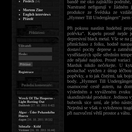
Poslech
bandě mé oko zajiskřilo podruhé, k
(14)
Narstrand nefigurují v žádném
Mortem Zine
produkce ze Švédska ze vzdálen
English interviews
„Hymner Till Undergången“ jsem s
Přátelé
Při pokusu nastínit hudební p
Přihlášení:
polévka“. Kapelu prostě nejde j
depresivní black metal. Vše se na 
přimícháno z folku, hodně naopa
Uživatel:
dostaví pocity deprese a zatměn
Heslo:
vystřídaných spíše středním tempe
zde nějaké najdou. Prostě varia
Marduk nikdo nečekejte. U kyt
posluchač vytržen z útrap léčbo
Registrace
popěvky, a to jak čistými, tak bo
body. „Hymner Till Undergången“
Poslední komentáře:
osamocené cestě autem, na domá
výsledném a vyváženém zvuku s
skandinávské produkce. Jedinou v
Wreck Of The Hesperus -
Light Rotting Out
bubeník sice umí, ale jeho nástr
Dalihrob
[17. 10. 2011 0:42]
Nejedná se však o vyloženou tra
Algor - Úder Pohanského
při nazvučení větší prostor a váhu.
Hnevu
dagon
[16. 10. 2011 18:51]
Sólstafir - Köld
Victimer
[16. 10. 2011 16:44]