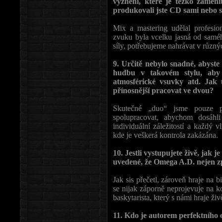
vyznění, které je těžko zaměni
produkovali jste CD sami nebo 
Mix a mastering udělal profesio
zvuku byla vcelku jasná od samé
síly, potřebujeme nahrávat v různý
9. Určitě nebylo snadné, abyste
hudbu v takovém stylu, aby 
atmosférické vsuvky atd. Jak 
přínosnější pracovat ve dvou?
Skutečné „duo“ jsme pouze 
spolupracovat, abychom dosáhl
individuální záležitostí a každý v
kde je veškerá kontrola zakázána.
10. Jestli vystupujete živě, jak 
uvedené, že Omega A.D. nejen z
Jak sis přečetl, zároveň hraje na b
se nijak záporně neprojevuje na 
baskytarista, který s námi hraje živ
11. Kdo je autorem perfektního 