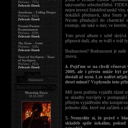
Přečteno : 751x
takzvaného sebezbožštění. FIDES
Zobrazit článek
nejen inverzí židokřesťanské víry,
Anathema – Falling Deeper
dokážeš představit, idea Smrti 
Přečteno : 632x
Zobrazit článek
Nicotu přitahující do chaotické
existuje, ale také o stav, ve kterém
Oranssi Pazuzu -
Kosmonument
Přečteno : 629x
Toto první album v sobě skrývá 
Zobrazit článek
připravit duši, aby se tváří v tvář
The Stone – Golet
Přečteno : 536x
Zobrazit článek
Budoucnost? Budoucnost je naše a
znovu.
Tears of Styrbjørn – Tears
of Styrbjørn
Přečteno : 492x
4. Pojďme se na chvíli věnovat 
Zobrazit článek
2009, ale i přesto může být p
dostali až nyní. Lze nalézt něja
Ohlédnutí:
deset minut? Vyplynulo toto přir
Měl jsem potřebu vyjádřit různé m
Mourning Dawn
18.10.2007
se skladby rozvíjely v postupující
přímým vyjádřením této komplexnos
jednoho díla, které má začátek a zá
5. Nemyslíte si, že právě v bl
skladeb spíše úskalím, pokud