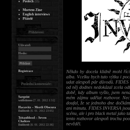
Poslech
(15)
Mortem Zine
English interviews
Přátelé
Přihlášení:
Uživatel:
Heslo:
Registrace
Někdo by docela klidně mohl říc
alba. Vcelku bych tuto výtku i poc
udat alespoň pár důvodů. FIDES 
Poslední komentáře:
od něj dodnes nedokázal zcela odt
době, kdy album vyšlo, jsem nena
Sargeist
mém zájmu udělat rozhovor. Nec
wolfishness
[7. 01. 2012 1:51]
doufal, že se jednoho dne dočkám
Hacavitz – Meztli Obscura
ani minutu. FIDES INVERSA jsou n
Dalihrob
[6. 01. 2012 23:05]
scénu, ale i pro black metal jako 
Teitanblood – Seven
tento rozhovor alespoň trochu po
Chalices
nevěděl.
Dalihrob
[6. 01. 2012 22:36]