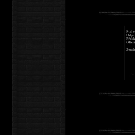
Ptal 
Odpov
Překl
Ofici
Země