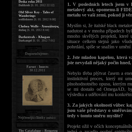
Deska roku 2011
1. V posledních letech jsem v 
Dalihrob
[6. 01. 2012 22:12]
metalový akt, opomenu-li FIDE
Old Silver Key - Tales of
metalu ve vaší zemi, pokud jí v
Wanderings
wolfishness
[6. 01. 2012 9:08]
Myslím si, že italské black metal
Chelsea Wolfe - Ἀποκάλυψις
dufaq
[6. 01. 2012 8:44]
nadutost a v mnoha případech byly
mnoho skvělých projektů, které u
Darkestrah – Khagan
Darkangel
[6. 01. 2012 7:01]
situace celkem stejná jako všu
pohrdání, spíše se snažím v umění n
Doporučujeme:
2. Jste mladou kapelou, která v
jste nevydali nějaký počin hned,
Farsot - Insects
30.12.2011
Nebylo třeba plýtvat časem a ener
instinktivní proces, který mi u
plnohodnotného opusu, kterým mu
se mi dostalo od OmegaAD, byl
výsledku a udělování mu konkrétní 
3. Za jakých okolností vůbec k
jsou vaše představy o směřov
tedy v tomto směru myslíte?
Nejčtenější články
:
(měsíc)
Projekt ožil v očích konceptuálníh
Thy Catafalque – Rengeteg
jedná o zrcadlo osobní spirituáln