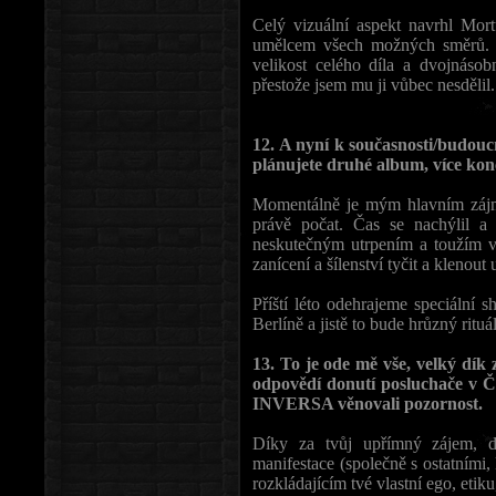
Celý vizuální aspekt navrhl Mort
umělcem všech možných směrů. Pe
velikost celého díla a dvojnáso
přestože jsem mu ji vůbec nesdělil.
12. A nyní k současnosti/budo
plánujete druhé album, více kon
Momentálně je mým hlavním zájme
právě počat. Čas se nachýlil a
neskutečným utrpením a toužím v
zanícení a šílenství tyčit a klenout
Příští léto odehrajeme speciální 
Berlíně a jistě to bude hrůzný ritu
13. To je ode mě vše, velký dík
odpovědí donutí posluchače v Če
INVERSA věnovali pozornost.
Díky za tvůj upřímný zájem, d
manifestace (společně s ostatními,
rozkládajícím tvé vlastní ego, etiku