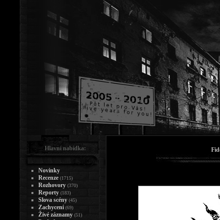
Hlavní nabídka:
Fid
Novinky
Recenze
(1715)
Rozhovory
(370)
Reporty
(183)
Slova scény
(45)
Zachycení
(69)
Živé záznamy
(51)