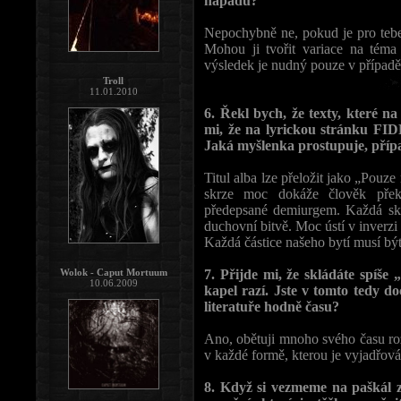
nápadů?
Nepochybně ne, pokud je pro tebe
Mohou ji tvořit variace na téma
výsledek je nudný pouze v případě
Troll
11.01.2010
6. Řekl bych, že texty, které n
mi, že na lyrickou stránku FI
Jaká myšlenka prostupuje, pří
Titul alba lze přeložit jako „Pouze
skrze moc dokáže člověk přek
předepsané demiurgem. Každá skla
duchovní bitvě. Moc ústí v inverzi 
Každá částice našeho bytí musí bý
Wolok - Caput Mortuum
7. Přijde mi, že skládáte spíše
10.06.2009
kapel razí. Jste v tomto tedy d
literatuře hodně času?
Ano, obětuji mnoho svého času roz
v každé formě, kterou je vyjadřován
8. Když si vezmeme na paškál zv