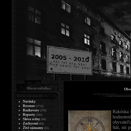
Hlavní nabídka:
Obsc
Novinky
Recenze
(1713)
Rozhovory
(370)
Rakúska 
Reporty
(183)
hodnote
Slova scény
(44)
obyvateľ
Zachycení
(69)
štát, mi 
Živé záznamy
(51)