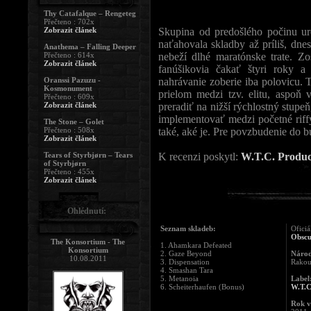
Thy Catafalque – Rengeteg
Přečteno : 702x
Zobrazit článek
Skupina od predošlého počinu u
naťahovala skladby až príliš, dne
Anathema – Falling Deeper
Přečteno : 614x
nebeží dlhé maratónske trate. Z
Zobrazit článek
fanúšikovia čakať štyri roky 
Oranssi Pazuzu -
nahrávanie zoberie iba polovicu. 
Kosmonument
prielom medzi tzv. elitu, aspoň 
Přečteno : 609x
Zobrazit článek
preradiť na nižší rýchlostný stupe
implementovať medzi početné riffy
The Stone – Golet
Přečteno : 508x
také, aké je. Pre povzbudenie do 
Zobrazit článek
Tears of Styrbjørn – Tears
K recenzi poskytl:
W.T.C. Produc
of Styrbjørn
Přečteno : 455x
Zobrazit článek
Ohlédnutí:
Seznam skladeb:
Oficiá
Obscu
The Konsortium - The
1. Ahamkara Defeated
Konsortium
2. Gaze Beyond
Národ
10.08.2011
3. Dispensation
Rakou
4. Smashan Tara
5. Metanoia
Label
6. Scheiterhaufen (Bonus)
W.T.C
Rok v