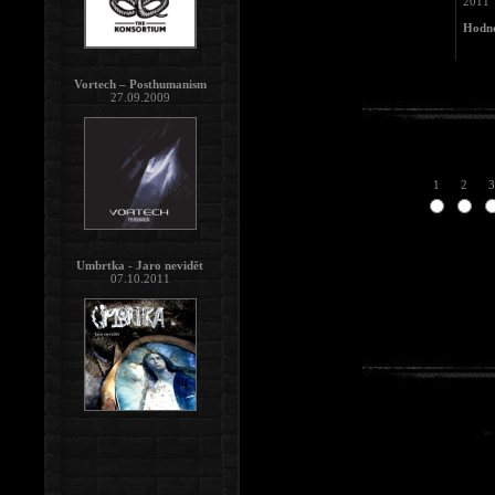
2011
Hodno
Vortech – Posthumanism
27.09.2009
1
2
3
Umbrtka - Jaro nevidět
07.10.2011