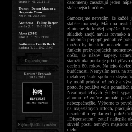
časomieru) zasadzujú jeden nápa
theaxis
[4. 01. 2012 1:18]
skúsenejších učňov.
Transit - Decent Man on a
Desperate Moon
Neg
[4. 01. 2012 0:02]
Samozrejme netvrdím, že každé j
Anathema – Falling Deeper
slabšie momenty. Mám na mysli hl
panda
[3. 01. 2012 21:55]
zhutnené do kratšej stopáže. Ro
Alcest (2010)
skladieb znejú navlas rovnako a
nihil
[3. 01. 2012 21:09]
hudobníci prepojiť jednotlivé pol
Katharsis – Fourth Reich
možno by im skôr prospelo umies
karisma
[3. 01. 2012 17:00]
funkciu prekvapujúcich momentov a 
došlo, že názov kapely, uctie
starožitníka pookreje pri chytľavo 
Doporučujeme:
ocele z 80. rokov. Na tejto d
budúcnosti. Nemyslím teraz na zmä
Korium / Urgewalt
metalovej škole spolu so zlepšuj
28.12.2011
by mohli priniesť užitočný a výv
preto, že používa veľa pomalších a
Neodmysliteľných rýchlych sypačie
albumu oživujúce pomalé pasáže
nebezpečnejšie. Výborne to povrd
na majestátnych riffoch, pracujú
nezmienil o regulárnych položkác
„Dispensation“, zatiaľ najlepšia 
skvelú poctu temným majstrom be
Nejčtenější články
:
(měsíc)
dielní.