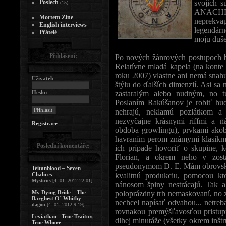
Poslech
svojich 
(15)
ANACHRO
Mortem Zine
neprekva
English interviews
legendár
Přátelé
moju duše
Přihlášení:
Po nových žánrových postupoch ba
Relatívne mladá kapela (na kont
roku 2007) vlastne ani nemá snahu
Uživatel:
štýlu do ďalších dimenzií. Asi sa
Heslo:
zastaralým alebo nudným, no t
Poslaním Rakúšanov je robiť hu
nehrajú, neklamú pozlátkom a 
nezvyčajne krásnymi riffmi a n
Registrace
obdoba growlingu), prvkami akob
havraním perom známymi klasikmi
Poslední komentáře:
ich prípade hovoriť o skupine, k
Florian, a okrem neho v zost
pseudonymom D. E. Mám obrovskú 
Teitanblood – Seven
Chalices
kvalitnú produkciu, pomocou kt
Mysticus
[4. 01. 2012 22:01]
nánosom špiny nestrácajú. Tak a
My Dying Bride – The
poloprázdny trh nemaskovaní, no 
Barghest O´ Whitby
nechcel napísať odvahou... netreb
dagon
[4. 01. 2012 9:19]
rovnakou premýšľavosťou pristup
Leviathan - True Traitor,
dlhej minutáže (všetky okrem inš
True Whore