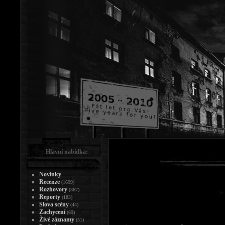
Hlavní nabídka:
Novinky
Recenze
(1699)
Rozhovory
(367)
Reporty
(183)
Slova scény
(44)
Zachycení
(69)
Živé záznamy
(51)