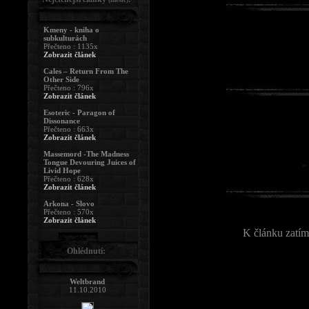
Kmeny - kniha o
subkulturách
Přečteno : 1135x
Zobrazit článek
Cales – Return From The
Other Side
Přečteno : 796x
Zobrazit článek
Esoteric - Paragon of
Dissonance
Přečteno : 663x
Zobrazit článek
Massemord -The Madness
Tongue Devouring Juices of
Livid Hope
Přečteno : 628x
Zobrazit článek
Arkona - Slovo
Přečteno : 570x
Zobrazit článek
K článku zatím
Ohlédnutí:
Weltbrand
11.10.2010