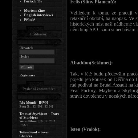
Poslech
Felis (Stíny Plamenů):
(15)
Mortem Zine
Vzhledem k tomu, ze pracuji v
English interviews
relaxační období, ba naopak. Ve s
Přátelé
historických míst naší nádherné vl
něm hrají SP. Cizinu si nechávám na
Přihlášení:
Uživatel:
Heslo:
Abaddon(Sekhmet):
Tak, v létě budu především praco
Registrace
pojedu jen kousek od Děčína do Lu
rád podíval na Brutal Assault na 
Poslední komentáře:
Fear Factory, Mayhem a Skyforg
strávit dovolenou v norských národ
Rêx Mündi - IHVH
Zorg
[11. 12. 2011 12:24]
Tears of Styrbjørn – Tears
of Styrbjørn
Werwolfthron
[10. 12. 2011
19:32]
Isten (Vrolok):
Teitanblood – Seven
Chalices