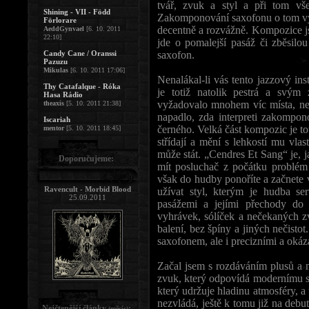
tvář, zvuk a styl a při tom vš
Shining - VII - Född
Zakomponování saxofonu o tom vyp
Förlorare
decentně a rozvážně. Kompozice js
AeddGynvael
[6. 10. 2011
22:10]
jde o pomalejší pasáž či zběsilo
Candy Cane / Oranssi
saxofon.
Pazuzu
Mikulas
[6. 10. 2011 17:06]
Nenalákal-li vás tento jazzový in
Thy Catafalque - Róka
je totiž natolik pestrá a svým 
Hasa Rádio
vyžadovalo mnohem víc místa, než 
theaxis
[5. 10. 2011 21:38]
napadlo, zda interpreti zakomponov
Iscariah
černého. Velká část kompozic je t
mentor
[5. 10. 2011 18:45]
střídají a mění s lehkostí mu vla
může stát. „Cendres Et Sang“ je, 
Doporučujeme:
mít posluchač z počátku problém v
však do hudby ponoříte a začnete 
Ravencult - Morbid Blood
užívat styl, kterým je hudba se
25.09.2011
pasážemi a jejími přechody do 
vyhrávek, sólíček a nečekaných 
balení, bez špíny a jiných nečist
saxofonem, ale i precizními a okáz
Začal jsem s rozdáváním plusů a 
zvuk, který odpovídá modernímu st
který udržuje hladinu atmosféry, a
nezvládá, ještě k tomu již na debu
Nejčtenější články
:
(měsíc)