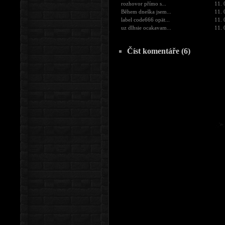
rozhovor přímo s...
11. 
Během dneška jsem...
11. 
label code666 opät...
11. 
uz dlhsie ocakavam...
11. 
Číst komentáře (6)