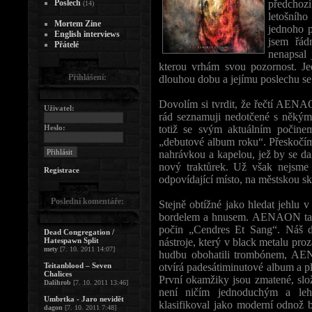
Poslech
předchoz
(14)
letošníh
Mortem Zine
jednoho p
English interviews
jsem řád
Přátelé
nenapsal 
kterou vrhám svou pozornost. 
Přihlášení:
dlouhou dobu a jejímu poslechu se 
Dovolím si tvrdit, že řečtí AENA
Uživatel:
rád seznamuji nedotčené s někým, 
Heslo:
totiž se svým aktuálním počin
„debutové album roku“. Přeskočím 
nahrávkou a kapelou, jež by se dal
nový traktůrek. Už však nejsme 
Registrace
odpovídající místo, na městskou sk
Poslední komentáře:
Stejně obtížné jako hledat jehlu v
bordelem a hnusem. AENAON takov
počin „Cendres Et Sang“. Náš d
Dead Congregation /
Hatespawn Split
nástroje, který v black metalu pro
mety
[7. 10. 2011 14:07]
hudbu obohatili trombónem, AE
Teitanblood – Seven
otvírá padesátiminutové album a p
Chalices
První okamžiky jsou zmatené, slož
Dalihrob
[7. 10. 2011 13:46]
není ničím jednoduchým a lehc
Umbrtka - Jaro nevidět
klasifikoval jako moderní odnož bl
dagon
[7. 10. 2011 7:48]