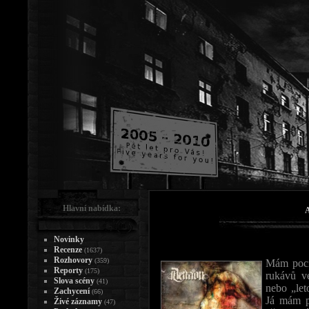
Hlavní nabídka:
A
Novinky
Recenze
(1637)
Rozhovory
(359)
Mám pocit
Reporty
(175)
rukávů ve
Slova scény
(41)
nebo „let
Zachycení
(66)
Já mám po
Živé záznamy
(47)