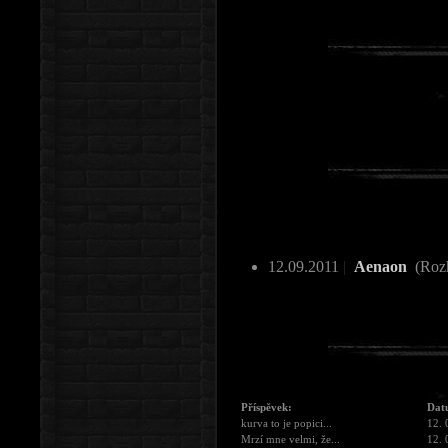
12.09.2011
|
Aenaon
(Roz
Příspěvek:
Dat
kurva to je popici...
12. 
Mrzí mne velmi, že...
12. 