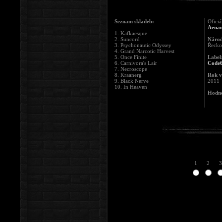
Seznam skladeb:
Oficiá
Aena
1. Kafkaesque
2. Suncord
Národ
3. Psychonautic Odyssey
Řecko
4. Grand Narcotic Harvest
5. Once Finite
Label
6. Carnivora's Lair
Code
7. Necroscope
8. Kraanerg
Rok v
9. Black Nerve
2011
10. In Heaven
Hodno
1
2
3