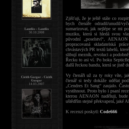
Zjišťuji, že je ještě stále co rozp
bych čtenáře odradil/unudil/v
sumarizovat, jak nejlépe se mi po
Lantlôs – Lantlôs
30.10.2008
muziku, která si hledá svou vlas
původní „poselství“, AENAON 
propracovaná skladatelská prá
chvástavých PR textů labelů, které
slibují mezník, revoluci a podobně.
Řecku to asi ví. Po boku Septicfl
další řeckou bandu, která se jistě
Vy čtenáři už za ty roky víte, j
Cirith Gorgor - Cirith
čtenář si tedy dokáže udělat po
Gorgor
14.03.2007
„Cendres Et Sang“ zaujalo. Čast
vystihnout. Proto bylo i psaní rec
kterou AENAON naděluji, bude 
uštědřím stejné překvapení, jaké
K recenzi poskytl:
Code666