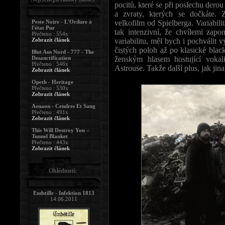
pocitů, které se při poslechu dero
a zvraty, kterých se dočkáte. 
Peste Noire - L'Ordure à
velkofilm od Spielberga. Variabilit
l'état Pur
tak intenzivní, že chvílemi zap
Přečteno : 554x
Zobrazit článek
variabilitu, měl bych i pochválit
čistých poloh až po klasické bl
Blut Aus Nord - 777 - The
Desanctification
ženským hlasem hostující vokal
Přečteno : 546x
Astrouse. Takže další plus, jak jina
Zobrazit článek
Opeth - Heritage
Přečteno : 530x
Zobrazit článek
Aenaon - Cendres Et Sang
Přečteno : 491x
Zobrazit článek
This Will Destroy You –
Tunnel Blanket
Přečteno : 443x
Zobrazit článek
Ohlédnutí:
Endstille - Infektion 1813
14.06.2011