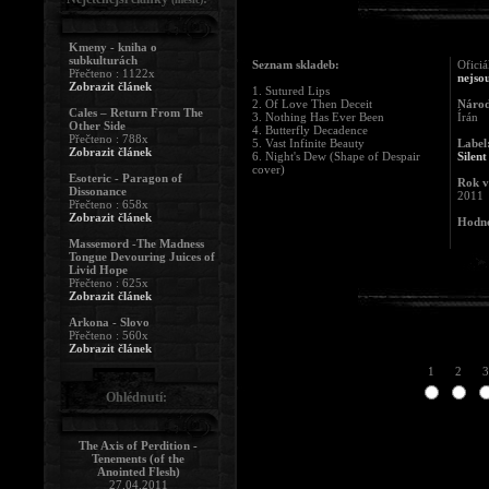
Kmeny - kniha o
subkulturách
Seznam skladeb:
Oficiá
Přečteno : 1122x
nejsou
Zobrazit článek
1. Sutured Lips
2. Of Love Then Deceit
Národ
Cales – Return From The
3. Nothing Has Ever Been
Írán
Other Side
4. Butterfly Decadence
Přečteno : 788x
5. Vast Infinite Beauty
Label
Zobrazit článek
6. Night's Dew (Shape of Despair
Silen
cover)
Esoteric - Paragon of
Rok v
Dissonance
2011
Přečteno : 658x
Zobrazit článek
Hodno
Massemord -The Madness
Tongue Devouring Juices of
Livid Hope
Přečteno : 625x
Zobrazit článek
Arkona - Slovo
Přečteno : 560x
Zobrazit článek
1
2
3
Ohlédnutí:
The Axis of Perdition -
Tenements (of the
Anointed Flesh)
27.04.2011