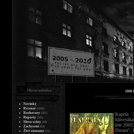
Hlavní nabídka:
1000 
Novinky
Recenze
(1696)
Rozhovory
(367)
Kapela 
Reporty
(183)
klávesák
Slova scény
(44)
lete 2005
Zachycení
(69)
Dream". P
Živé záznamy
(51)