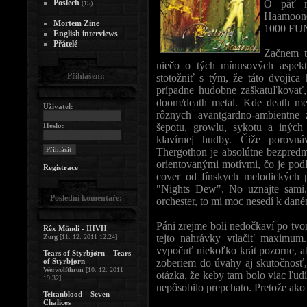
Poslech
O päť r
(15)
Haamoone
Mortem Zine
1000 FUN
English interviews
Přátelé
Začnem t
niečo o tých mínusových aspek
Přihlášení:
stotožniť s tým, že táto dvojic
prípadne hudobne zaškatuľkovať,
doom/death metal. Kde death me
Uživatel:
rôznych avantgardno-ambientne 
Heslo:
šepotu, growlu, sykotu a iných 
klavírnej hudby. Čiže porovná
Thergothon je absolútne bezpredm
orientovanými motívmi, čo je po
Registrace
cover od fínskych melodických 
"Nights Dew". No uznajte sami
Poslední komentáře:
orchester, to mi moc nesedí k dan
Páni zrejme boli nedočkaví po tvor
Rêx Mündi - IHVH
tejto nahrávky vtlačiť maximum
Zorg
[11. 12. 2011 12:24]
vypočuť niekoľko krát pozorne, a
Tears of Styrbjørn – Tears
of Styrbjørn
zoberiem do úvahy aj skutočnosť, 
Werwolfthron
[10. 12. 2011
otázka, že keby tam bolo viac ľudí
19:32]
nepôsobilo prepchato. Pretože ako 
Teitanblood – Seven
Chalices