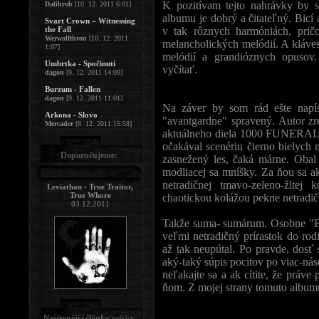
K pozitívam tejto nahrávky by s
Dalihrob
[10. 12. 2011 6:01]
albumu je dobrý a čitateľný. Bicí
Svart Crown – Witnessing
the Fall
v tak rôznych harmóniách, pri
Werwolfthron
[10. 12. 2011
melancholických melódií. A kláve
1:07]
melódií a grandióznych opuso
Umbrtka - Spočinutí
vyčítať.
dagon
[9. 12. 2011 14:09]
Burzum - Fallen
dagon
[9. 12. 2011 11:01]
Na záver by som rád ešte napí
Arkona - Slovo
"avantgardne" spravený. Autor z
Mercader
[8. 12. 2011 15:58]
aktuálneho diela 1000 FUNERALS.
očakával scenériu čierno bielych
Doporučujeme:
zasnežený les, čaká márne. Obal 
modliacej sa mníšky. Za ňou sa ak
netradičnej tmavo-zeleno-žltej
Leviathan - True Traitor,
True Whore
chaotickou kolážou pekne netradi
03.12.2011
Takže suma- sumárum. Osobne "B
veľmi netradičný prírastok do rod
až tak neupútal. Po pravde, dosť 
aký-taký súpis pocitov po viac-ná
neľakajte sa a ak cítite, že práve 
ňom. Z mojej strany tomuto album
Nejčtenější články
:
(měsíc)