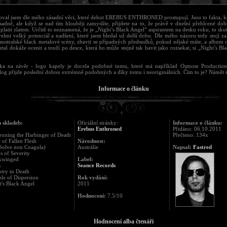
val jsem dle mého zásadní věci, které debut EREBUS ENTHRONED prostupují. Jsou to fakta, kt
ásadně, ale když se nad tím hlouběji zamyslíte, přijdete na to, že právě v dnešní přehlcené do
platit zlatem. Určitě to neznamená, že je „Night’s Black Angel“ aspirantem na desku roku, to sku
elmi velký potenciál a nadšení, které jsem hledal už delší dobu. Dle mého názoru tedy stojí za
australské black metalové scény, zbavit se případných předsudků, pokud nějaké máte, a album o
tal dokáže ocenit a touží po desce, která ho může stejně tak bavit jako rozsekat, si „Night’s B
a na závěr - logo kapely je docela podobné tomu, které má například Osmose Production
 log přijde poslední dobou extrémně podobných a díky tomu i neoriginálních. Čím to je? Námět
Informace o článku
 skladeb:
Oficiální stránky:
Informace o článku:
Erebus Enthroned
Přidáno: 06.10.2011
roning the Harbinger of Death
Přečteno: 134x
r of Fallen Flesh
Národnost:
(Solve non Coagula)
Austrálie
Napsal:
Fastred
s of Severity
ckwinged
Label:
s
Seance Records
otry in Death
le of Dispersion
Rok vydání:
t's Black Angel
2011
Hodnocení:
7.5/10
Hodnocení alba čtenáři