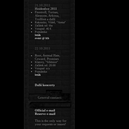
21.10.2011
Heidenfest 2011
Finntroll, Turisas,
Alestorm, Arkona,
Trollfest a další
Rakousko, Vídeň, "Arena"
Začátek od: tba
Vstupné: 46 €
Poznámka:
leták
event @ fcb
22.10.2011
Root, Animal Hate,
Coward, Promises
Klatovy, "Střelnice"
Začátek od: 20:00
Vstupné: n/a
Poznámka:
leták
Další koncerty
General contact:
Official e-mail
Reserve e-mail
This is the only way for
your requests or issues!