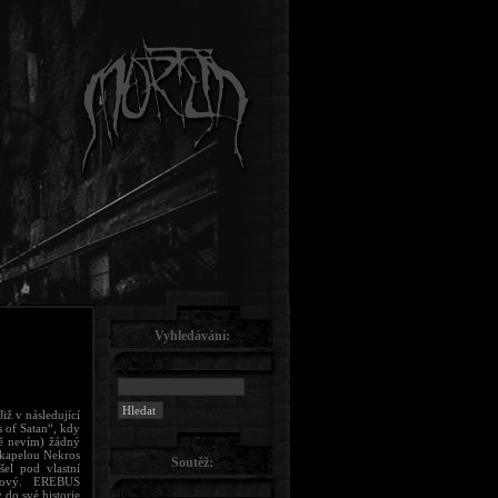
Vyhledávání:
ž v následující
 of Satan“, kdy
ně nevím) žádný
s kapelou Nekros
Soutěž:
šel pod vlastní
omový. EREBUS
do své historie