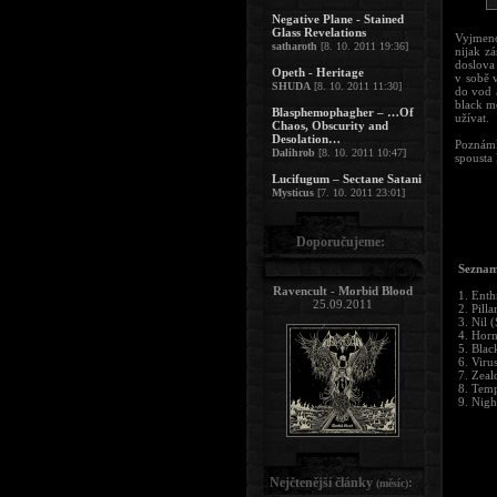
Negative Plane - Stained
Glass Revelations
Vyjmeno
satharoth
[8. 10. 2011 19:36]
nijak z
doslova 
Opeth - Heritage
v sobě v
SHUDA
[8. 10. 2011 11:30]
do vod 
black me
Blasphemophagher – …Of
užívat.
Chaos, Obscurity and
Desolation…
Poznámk
Dalihrob
[8. 10. 2011 10:47]
spousta
Lucifugum – Sectane Satani
Mysticus
[7. 10. 2011 23:01]
Doporučujeme:
Seznam
Ravencult - Morbid Blood
1. Enth
25.09.2011
2. Pilla
3. Nil 
4. Horn
5. Bla
6. Viru
7. Zeal
8. Temp
9. Nigh
Nejčtenější články
:
(měsíc)