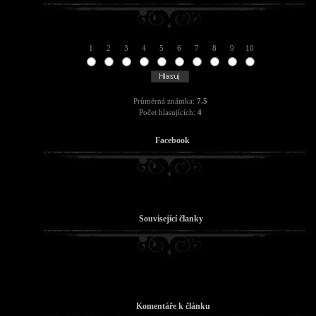
1
2
3
4
5
6
7
8
9
10
Průměrná známka:
7.5
Počet hlasujících:
4
Facebook
Související članky
Komentáře k článku