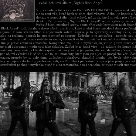
– vydali debutové album „Night’s Black Angel“.
V prvé řadě je třeba říci, že EREBUS ENTHRONED nejsou nijak obj
ale to není věc, které bych se dnes chtěl věnovat. Ačkoli je kapela z Au
dokazuje rostoucí sílu místní scény), má zvuk, který si nejde pro přir
daleko. Při poslechu „Night’s Black Angel“ se mi vybavují samá 
švédské black metalové scény, a toto přirovnání nemyslím nijak špatn
 Black Angel“ totiž obsahuje skoro všechny atributy, které dnešní black metalová deska potřebu
aujmout v tom kvantu blbin a zbytečností kolem. Zaprvé je to vyvážený a čitelný zvuk, k
 albu na feelingu, naopak ho stoprocentně podporuje. Zadruhé je to atmosféra – nejenže jsou 
 celou svou stopáž pouze nedrhly to stejné, ale snaží se být proměnné i nápadité a většina z ni
A tím je právě zmíněná atmosféra. Kompozice mají duši a myšlenku, nejsou to pouze prachspr
teré mají dohromady tvořit cosi jako skladbu. Zatřetí je to jasná vize – od začátku do konce m
nastolený jasný směr, z kterého kapela nijak nevybočuje jen proto, aby zaujala něčím překvapiv
mě objeví vyhrávka či sólíčko, ale to jsou momenty, které jsou jen a jen ku prospěchu věci. Zač
řestanu, protože by se dalo tímto způsobem pokračovat skutečně dlouho. Jen bych ještě vel
terý se nejenže do hudby perfektně hodí, ale Nihilifer i perfektně frázuje a jeho projev je čiteln
soustředění pochopit myšlenka písně či alba samotného, a to i bez toho, že byste museli studovat