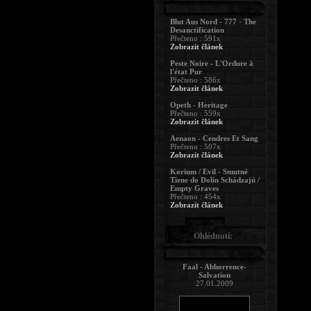
Blut Aus Nord - 777 - The
Desanctification
Přečteno : 591x
Zobrazit článek
Peste Noire - L'Ordure à
l'état Pur
Přečteno : 586x
Zobrazit článek
Opeth - Heritage
Přečteno : 559x
Zobrazit článek
Aenaon - Cendres Et Sang
Přečteno : 507x
Zobrazit článek
Korium / Evil - Smutné
Tiene do Dolín Schádzajú /
Empty Graves
Přečteno : 454x
Zobrazit článek
Ohlédnutí:
Faal - Abhorrence-
Salvation
27.01.2009