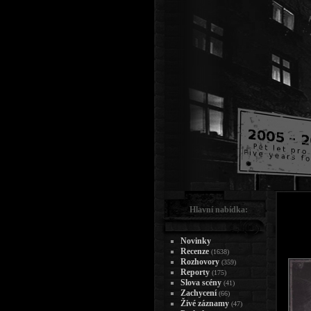
Hlavní nabídka:
Novinky
Recenze
(1638)
Rozhovory
(359)
Reporty
(175)
Slova scény
(41)
Zachycení
(66)
Živé záznamy
(47)