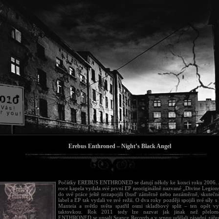
Erebus Enthroned – Night’s Black Angel
Počátky EREBUS ENTHRONED se datují někdy ke konci roku 2006. Ji
roce kapela vydala své první EP neoriginálně nazvané „Divine Legions
do své práce ještě nezapojili (buď záměrně nebo nezáměrně, skuteč
label a EP tak vydali ve své režii. O dva roky později spojili své síly 
Manteia a světlo světa spatřil osmi skladbový split – ten opět vy
taktovkou. Rok 2011 tedy lze nazvat jak jinak než přel
ENTHRONED se upsali Seance Records a v srpnu udělali zásadní zářez 