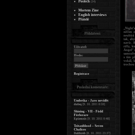
Poslech
(14)
Mortem Zine
English interviews
Přátelé
„Night’s
něčím z
Přihlášení:
neubírá
tak, aby
navíc. 
riffy, k
Uživatel:
Angel“ 
samozřej
Heslo:
s tím p
vokál, k
trochou 
Registrace
Poslední komentáře:
Umbrtka - Jaro nevidět
dufaq
[9. 10. 2011 0:59]
Shining - VII - Född
Förlorare
Epizeuxis
[9. 10. 2011 0:48]
Teitanblood – Seven
Chalices
Dalihrob
[8. 10. 2011 23:37]