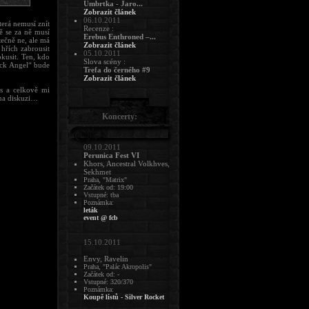
Umbrtka - Jaro...
Zobrazit článek
06.10.2011
erá nemusí znít
Recenze :
bě se za ně musí
Erebus Enthroned –...
tečně ne, ale má
Zobrazit článek
 hřích zabrousit
05.10.2011
kusit. Ten, kdo
Slova scény :
lack Angel“ bude
Trefa do černého #9
Zobrazit článek
s a celkově mi
 na diskuzi…
Koncerty:
09.10.2011
Perunica Fest VI
Khors, Ancestral Volkhves,
Sekhmet
Praha, "Matrix"
Začátek od: 19:00
Vstupné: tba
Poznámka:
leták
event @ fcb
15.10.2011
Envy, Ravelin
Praha, "Palác Akropolis"
Začátek od: -
Vstupné: 320/370
Poznámka:
Koupě lístů - Silver Rocket