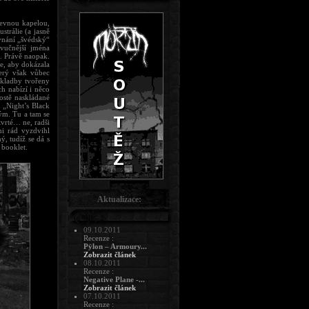
evnou kapelou,
strálie (a jasně
ovnání „švédský“
zvučnější jména
ě. Právě naopak.
je, aby dokázala
terý však vůbec
skladby tvořeny
ch nabízí i něco
ostě naskládané
á „Night’s Black
ým. Tu a tam se
tvrté… ne, radši
mi rád vyzdvihl
ý, tudíž se dá s
 booklet.
Aktualizace:
09.10.2011
Recenze :
Pÿlon – Armoury...
Zobrazit článek
08.10.2011
Recenze :
Negative Plane -...
Zobrazit článek
07.10.2011
Recenze :