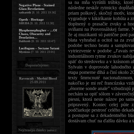
sa na mňa vyrútili trúbky, kto
Negative Plane - Stained
následne neskôr rytmicky dopĺňali,
Glass Revelations
priam polkový, skočný motív, kto
satharoth
[8. 10. 2011 19:36]
vygraduje v kikiríkanie kohúta a z
Opeth - Heritage
doplnený o prasačie zvuky a hne
SHUDA
[8. 10. 2011 11:30]
sviňami na Provensálskej farme. N
Blasphemophagher – …Of
Chaos, Obscurity and
že aj muzikanti sú patrične pod p
Desolation…
blata vyhrabal a ocitol sa za zv
Dalihrob
[8. 10. 2011 10:47]
podobe techno beatu a samplovan
Lucifugum – Sectane Satani
vytriezvenie v podobe „J'avais 
Mysticus
[7. 10. 2011 23:01]
industriálnom rytme zvukov nabíjan
späť do stredoveku a v krásnom a
Doporučujeme:
Sylvain v doprovode lahodného z
etapa pomerne dlhá a činí okolo 20
texty šmrncnuté nacionalizmom
Ravencult - Morbid Blood
25.09.2011
nakoľko je mi reč francúzska vzd
„énorme sonde anale” vzbudzujú p
nechám sa opiť sólom v záverečnýc
piesni, ktorá nesie názov po sa
pripravený. Koniec celej púte 
podčiarkuje pestrosť celého dekad
a postupne sa z dekadentného bla
dostávam chuť na ďalšiu dávku a ta
Nejčtenější články
:
(měsíc)