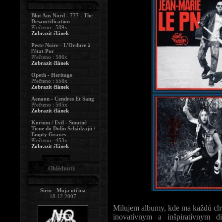
Blut Aus Nord - 777 - The
Desanctification
Přečteno : 589x
Zobrazit článek
Peste Noire - L'Ordure à
l'état Pur
Přečteno : 586x
Zobrazit článek
Opeth - Heritage
Přečteno : 558x
Zobrazit článek
Aenaon - Cendres Et Sang
Přečteno : 505x
Zobrazit článek
Korium / Evil - Smutné
Tiene do Dolín Schádzajú /
Empty Graves
Přečteno : 453x
Zobrazit článek
Ohlédnutí:
Sirin - Moja otčina
18.12.2007
Milujem albumy, kde ma každú ch
inovatívnym a inšpiratívnym d