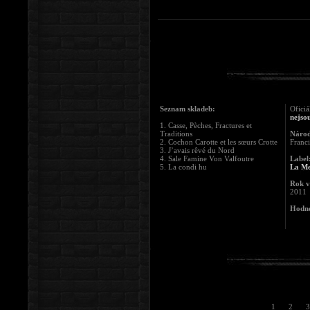
Seznam skladeb:
Oficiá
nejsou
1. Casse, Pèches, Fractures et
Traditions
Národ
2. Cochon Carotte et les sœurs Crotte
Franc
3. J’avais rêvé du Nord
4. Sale Famine Von Valfoutre
Label
5. La condi hu
La Me
Rok v
2011
Hodno
1
2
3