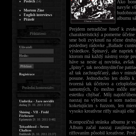
Poslech
Ako bonu
(14)
navyše vš
Mortem Zine
hudobnom
English interviews
albumu sá
Přátelé
Prejdem netradične hneď k zvuko
Přihlášení:
charakteristický a pomerne účel
sme boli zvyknutí na rôzne druhy
poslednej rádovke „Ballade cunt
Uživatel:
výsledkov. Špinavý, ale naprie
Heslo:
ktorom má každý nástroj svoje p
háve sa nesie aj novinka, avšak
„špiny”, tak neodmysliteľne patri
až tak zachrapšťaný, ako v minulo
Registrace
posune. Jednoducho len došlo k 
tvorená tak účelovo a celoplošn
Poslední komentáře:
samotných, čo možno môže nie
estetiku chýbať. Môj najobľúbene
naozaj na výbornú a som nadmi
Umbrtka - Jaro nevidět
koketujúcim s fuzzom, len mier
dufaq
[9. 10. 2011 0:59]
vysoko kreatívne riffy stávajú ešte
Shining - VII - Född
Förlorare
Epizeuxis
[9. 10. 2011 0:48]
Kompozičná stránka albumu je vsk
Teitanblood – Seven
Album začal naozaj zaujímavo
Chalices
riffovaním pôsobil kreatívne. Prv
Dalihrob
[8. 10. 2011 23:37]