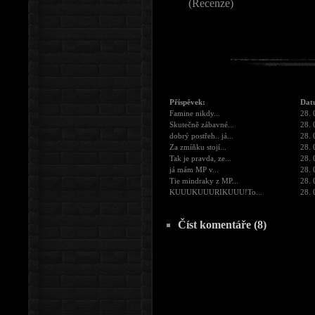
(Recenze)
Příspěvek:
Dat
Famine nikdy...
28. 
Skutečně zábavné...
28. 
dobrý postřeh.. já...
28. 
Za zmíňku stojí...
28. 
Tak je pravda, ze...
28. 
já mám MP v...
28. 
Tie mindraky z MP...
28. 
KUUUKUUURIKUUU!To...
28. 
Číst komentáře (8)