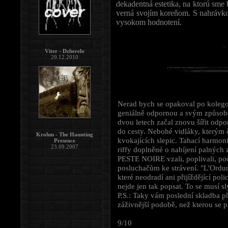
dekadentná estetika, na ktorú sme 
verná svojím koreňom. S nahrávk
vysokom hodnotení.
Viter - Dzherelo
29.12.2010
Nerad bych se opakoval po kolegovi
geniálně odpornou a svým způsobem
dvou letech začal znovu šířit odpo
do cesty. Nebohé vidláky, kterým č
Krohm - The Haunting
kvokajících slepic. Tahací harmon
Presence
23.09.2007
riffy doplněné o nabíjení palných z
PESTE NOIRE vzali, poplivali, poc
posluchačům ke strávení. "L'Ordure
které neodradí ani přijíždějící po
nejde jen tak popsat. To se musí sl
P.S.: Taky vám poslední skladba p
záživnější podobě, než kterou se 
9/10