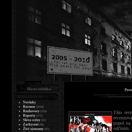
Hlavní nabídka:
Peste
Novinky
Recenze
(1638)
Rozhovory
(359)
Táto rec
Reporty
(175)
recenzova
Slova scény
(41)
popol na 
Zachycení
(66)
odčiním. 
Živé záznamy
(47)