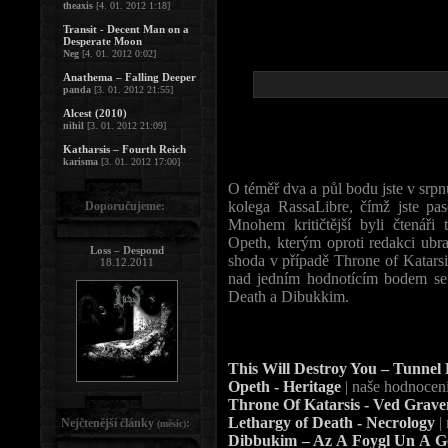
theaxis
[4. 01. 2012 1:18]
Transit - Decent Man on a
Desperate Moon
Neg
[4. 01. 2012 0:02]
Anathema – Falling Deeper
panda
[3. 01. 2012 21:55]
Alcest (2010)
nihil
[3. 01. 2012 21:09]
Katharsis – Fourth Reich
karisma
[3. 01. 2012 17:00]
O téměř dva a půl bodu jste v srpn
kolega RassaLibre, čímž jste pas
Doporučujeme:
Mnohem kritičtější byli čtenáři
Opeth, kterým oproti redakci ubra
Loss – Despond
shoda v případě Throne of Katarsis
18.12.2011
nad jedním hodnotícím bodem se p
Death a Dibukkim.
This Will Destroy You – Tunnel
Opeth - Heritage
| naše hodnocení
Throne Of Katarsis - Ved Grave
Lethargy of Death - Necrology
|
Nejčtenější články
:
(měsíc)
Dibbukim – Az A Foygl Un A G