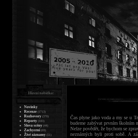
Hlavní nabídka:
Novinky
Recenze
(1713)
Rozhovory
(370)
Čas plyne jako voda a my se u Tre
Reporty
(183)
budeme zabývat prvním školním mě
Slova scény
(44)
Nelze povědět, že bychom se zprav
Zachycení
(69)
neznámých byli proti sobě. A zá
Živé záznamy
(51)