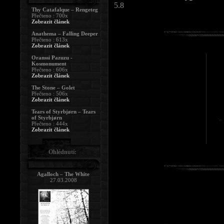
5.8
Thy Catafalque – Rengeteg
Přečteno : 700x
Zobrazit článek
Anathema – Falling Deeper
Přečteno : 613x
Zobrazit článek
Oranssi Pazuzu -
Kosmonument
Přečteno : 606x
Zobrazit článek
The Stone – Golet
Přečteno : 506x
Zobrazit článek
Tears of Styrbjørn – Tears
of Styrbjørn
Přečteno : 444x
Zobrazit článek
Ohlédnutí:
Agalloch – The White
27.03.2008