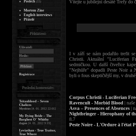
Poslech
Vítejte u jubilejní desáté Trefy do 
(15)
Mortem Zine
English interviews
Přátelé
Přihlášení:
Uživatel:
I v září se nám podařilo trefit 
Heslo:
Christii. Aktuální "Luciferian
sedmičkou. U další čtveřice kape
"Nejhůře" dopadli Peste Noir a 
Registrace
byli o fous skeptičtější my, v dru
Poslední komentáře:
Corpus Christii - Luciferian Fr
Teitanblood – Seven
Ravencult - Morbid Blood
| naše
Chalices
Asva – Presences of Absences
| n
Mysticus
[4. 01. 2012 22:01]
Nightbringer - Hierophany of t
My Dying Bride – The
8.7
Barghest O´ Whitby
dagon
[4. 01. 2012 9:19]
Peste Noire - L'Ordure à l'état 
Leviathan - True Traitor,
True Whore