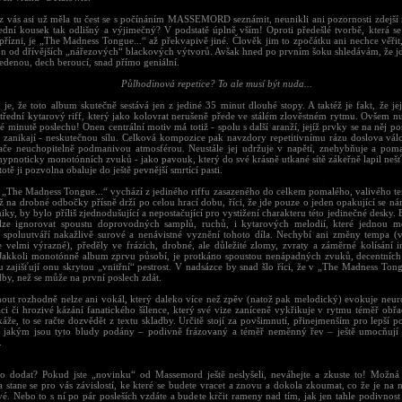
 z vás asi už měla tu čest se s počínáním MASSEMORD seznámit, neunikli ani pozornosti zdejší 
lední kousek tak odlišný a výjimečný? V podstatě úplně vším! Oproti předešlé tvorbě, která se
přízni, je „The Madness Tongue...“ až překvapivě jiné. Člověk jim to zpočátku ani nechce věřit
on od dřívějších „nářezových“ blackových výtvorů. Avšak hned po prvním šoku shledávám, že j
edenou, dech beroucí, snad přímo geniální.
Půlhodinová repetice? To ale musí být nuda...
 je, že toto album skutečně sestává jen z jediné 35 minut dlouhé stopy. A taktéž je fakt, že j
střední kytarový riff, který jako kolovrat nerušeně přede ve stálém zlověstném rytmu. Ovšem nu
té minutě poslechu! Onen centrální motiv má totiž - spolu s další aranží, jejíž prvky se na něj po
a zanikají - neskutečnou sílu. Celková kompozice pak navzdory repetitivnímu rázu doslova válc
ače neuchopitelně podmanivou atmosférou. Neustále jej udržuje v napětí, znehybňuje a po
hypnoticky monotónních zvuků - jako pavouk, který do své krásně utkané sítě zákeřně lapil nešť
stotě ji pozvolna obaluje do ještě pevnější smrtící pasti.
 „The Madness Tongue...“ vychází z jediného riffu zasazeného do celkem pomalého, valivého te
ž na drobné odbočky přísně drží po celou hrací dobu, říci, že jde pouze o jeden opakující se n
ky, by bylo příliš zjednodušující a nepostačující pro vystižení charakteru této jedinečné desky
elze ignorovat spoustu doprovodných samplů, ruchů, i kytarových melodií, které jednou m
 spoluutváří nakažlivě surové a nenávistné vyznění tohoto díla. Nechybí ani změny tempa 
 velmi výrazné), předěly ve frázích, drobné, ale důležité zlomy, zvraty a záměrné kolísání in
Jakkoli monotónně album zprvu působí, je protkáno spoustou nenápadných zvuků, decentních
 zajišťují onu skrytou „vnitřní“ pestrost. V nadsázce by snad šlo říci, že v „The Madness Tong
by, než se může na první poslech zdát.
ut rozhodně nelze ani vokál, který daleko více než zpěv (natož pak melodický) evokuje neur
ci či hrozivé kázání fanatického šílence, který své vize zaníceně vykřikuje v rytmu téměř obř
áže, to se račte dozvědět z textu skladby. Určitě stojí za povšimnutí, přinejmenším pro lepší 
 jakým jsou tyto bludy podány – podivně frázovaný a téměř neměnný řev – ještě umocňují 
.
co dodat? Pokud jste „novinku“ od Massemord ještě neslyšeli, neváhejte a zkuste to! Možná 
 stane se pro vás závislostí, ke které se budete vracet a znovu a dokola zkoumat, co že je na n
vé. Nebo to s ní po pár posleších vzdáte a budete krčit rameny nad tím, jak jen tahle podivnos