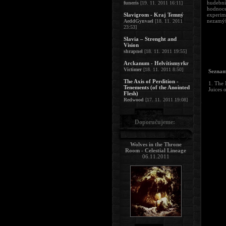
hudební
funeris
[19. 11. 2011 16:11]
hodnoce
Slavigrom - Kraj Temný
experim
nezamýš
AeddGynvael
[18. 11. 2011
23:53]
Slavia – Strenght and
Vision
shrapnel
[18. 11. 2011 19:55]
Arckanum - Helvítismyrkr
Victimer
[18. 11. 2011 8:50]
Seznam
The Axis of Perdition -
1. The
Tenements (of the Anointed
Juices 
Flesh)
Redwood
[17. 11. 2011 19:08]
Doporučujeme:
Wolves in the Throne
Room - Celestial Lineage
06.11.2011