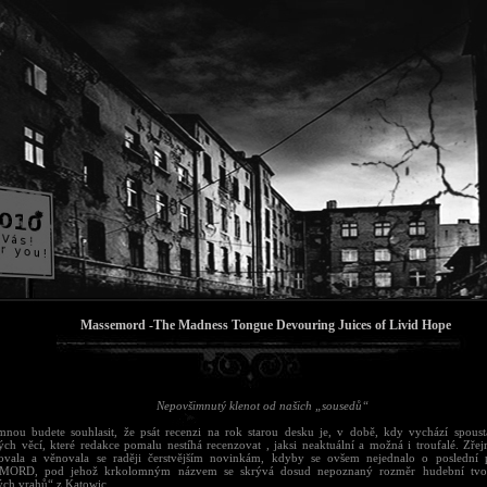
Massemord -The Madness Tongue Devouring Juices of Livid Hope
Nepovšimnutý klenot od našich „sousedů“
mnou budete souhlasit, že psát recenzi na rok starou desku je, v době, kdy vychází spous
ých věcí, které redakce pomalu nestíhá recenzovat , jaksi neaktuální a možná i troufalé. Zře
ovala a věnovala se raději čerstvějším novinkám, kdyby se ovšem nejednalo o poslední 
ORD, pod jehož krkolomným názvem se skrývá dosud nepoznaný rozměr hudební tvorb
ch vrahů“ z Katowic.