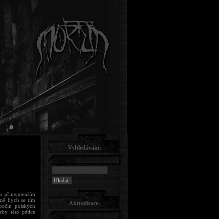
Vyhledávání:
ta přinejmenším
jmě bych se tím
Aktualizace:
počin polských
y této pětice