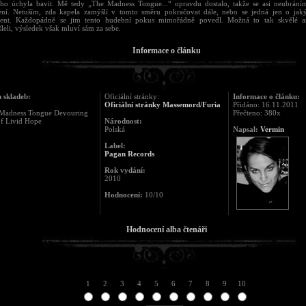
ho úchyla bavit. Mě tedy „The Madness Tongue...“ opravdu dostalo, takže se asi neubrán
ní. Netuším, zda kapela zamýšlí v tomto směru pokračovat dále, nebo se jedná jen o jaký
ent. Každopádně se jim tento hudební pokus mimořádně povedl. Možná to tak skvělé a
leli, výsledek však mluví sám za sebe.
Informace o článku
 skladeb:
Oficiální stránky:
Informace o článku:
Oficiální stránky Massemord/Furia
Přidáno: 16.11.2011
 Madness Tongue Devouring
Přečteno: 380x
of Livid Hope
Národnost:
Polská
Napsal:
Vermin
Label:
Pagan Records
Rok vydání:
2010
Hodnocení:
10/10
Hodnocení alba čtenáři
1
2
3
4
5
6
7
8
9
10