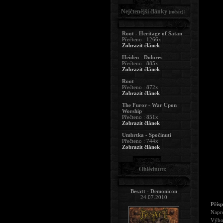
Nejčtenější články
:
(měsíc)
Root - Heritage of Satan
Přečteno : 1266x
Zobrazit článek
Heiden - Dolores
Přečteno : 885x
Zobrazit článek
Root
Přečteno : 872x
Zobrazit článek
The Furor - War Upon
Worship
Přečteno : 851x
Zobrazit článek
Umbrtka - Spočinutí
Přečteno : 744x
Zobrazit článek
Ohlédnutí:
Besatt - Demonicon
24.07.2010
Přís
Napro
Výbor