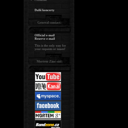
Další koncerty
General contact:
Official e-mail
Reserve e-mail
This is the only way for
your requests or issues!
Mortem Zine sítě: