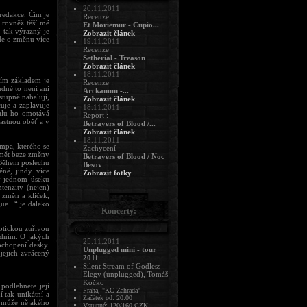
20.11.2011
redakce. Čím je
Recenze :
 rovněž těší mé
Et Moriemur - Cupio...
, tak výrazný je
Zobrazit článek
de o změnu více
19.11.2011
Recenze :
Setherial - Treason
Zobrazit článek
18.11.2011
ejím základem je
Recenze :
dné to není ani
Arckanum -...
stupně nabalují,
Zobrazit článek
uje a zaplavuje
18.11.2011
malu ho omotává
Report :
astnou oběť a v
Betrayers of Blood /...
Zobrazit článek
18.11.2011
mpa, kterého se
Zachycení :
ámět beze změny
Betrayers of Blood / Noc
. Během poslechu
Besov
éně, jindy více
Zobrazit fotky
(v jednom úseku
tenzity (nejen)
 změn a kliček,
ue...“ je daleko
Koncerty:
otickou zuřivou
adním. O jakých
25.11.2011
pochopení desky.
Unplugged mini - tour
jejich zvrácený
2011
Silent Stream of Godless
Elegy (unplugged), Tomáš
Kočko
podlehnete její
Praha, "KC Zahrada"
í tak unikátní a
Začátek od: 20:00
t může nějakého
Vstupné: 120/160 CZK