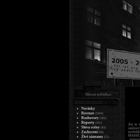
Hlavní nabídka:
Novinky
Recenze
(1684)
Rozhovory
(365)
Reporty
(181)
Asi se 
Slova scény
(43)
zajímav
Zachycení
neobtěž
(68)
MASSEM
Živé záznamy
(51)
„masový