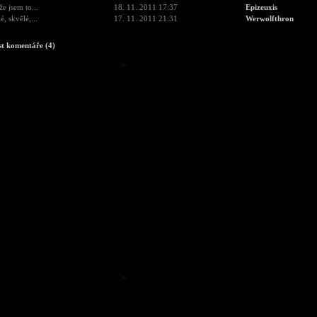
že jsem to...
18. 11. 2011 17:37
Epizeuxis
é, skvělé,...
17. 11. 2011 21:31
Werwolfthron
st komentáře (4)