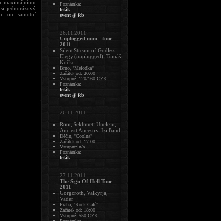
ím maximálnímu
Poznámka:
si jednorázový
leták
ni oni samotní
event @ fcb
26.11.2011
Unplugged mini - tour
2011
Silent Stream of Godless
Elegy (unplugged), Tomáš
Kočko
Brno, "Melodka"
Začátek od: 20:00
Vstupné: 120/160 CZK
Poznámka:
leták
event @ fcb
26.11.2011
Root, Sekhmet, Unclean,
Ancient Ancestry, Izi Band
Děčín, "Coolna"
Začátek od: 17:00
Vstupné: n/a
Poznámka:
leták
27.11.2011
The Sign Of Hell Tour
2011
Gorgoroth, Valkyrja,
Vader
Praha, "Rock Café"
Začátek od: 18:00
Vstupné: 550 CZK
Poznámka: