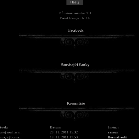
Průměrná známka:
9.1
Počet hlasujících:
16
Facebook
Související članky
Komentáře
pěvek:
Datum:
Jméno:
stej souhlas s...
20. 11. 2011 15:32
vanson
ná, výborná...
19. 11. 2011 17:53
Hermafrodit