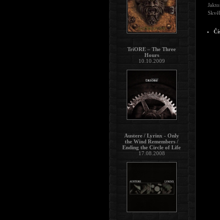
Jakto
Skvěl
Čí
TriORE – The Three
Hours
10.10.2009
Austere / Lyrinx - Only
the Wind Remembers /
Ending the Circle of Life
17.08.2008