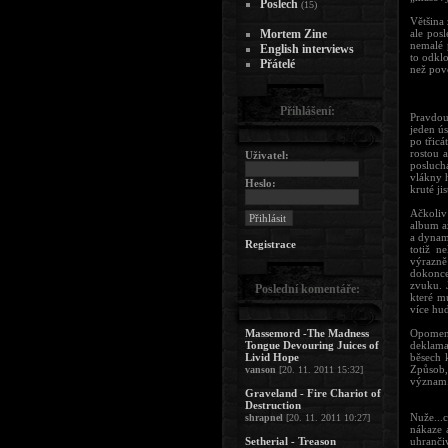
Poslech
(15)
Většina
Mortem Zine
ale pos
nemalé 
English interviews
to odkl
Přátelé
než pov
Přihlášení:
Pravdou
jeden ú
po třicá
rostou 
Uživatel:
posluch
vlákny 
Heslo:
kruté ji
Ačkoliv
album a
a dynami
Registrace
totiž n
výrazně
dokonce
zvuku. 
Poslední komentáře:
které mu
více hud
Massemord -The Madness
Opomeno
Tongue Devouring Juices of
deklama
Livid Hope
běsech k
Způsob,
vanson
[20. 11. 2011 15:32]
význam
Graveland - Fire Chariot of
Destruction
Nuže...
shrapnel
[20. 11. 2011 10:27]
nákaze a
Setherial - Treason
uhranči