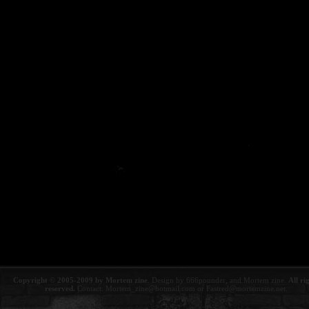
Copyright © 2005-2009 by Mortem zine
. Design by 666pounder, and Mortem zine.
All ri
reserved.
Contact:
Mortem_zine@hotmail.com
or
Fastred@mortemzine.net
.