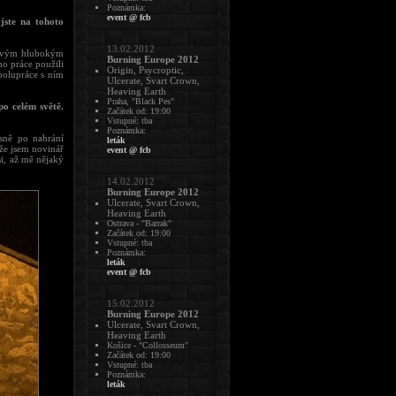
Poznámka:
event @ fcb
jste na tohoto
13.02.2012
y svým hlubokým
Burning Europe 2012
o práce použili
Origin, Psycroptic,
polupráce s ním
Ulcerate, Svart Crown,
Heaving Earth
Praha, "Black Pes"
po celém světě.
Začátek od: 19:00
Vstupné: tba
Poznámka:
ěsně po nahrání
leták
 že jsem novinář
event @ fcb
si, až mě nějaký
14.02.2012
Burning Europe 2012
Ulcerate, Svart Crown,
Heaving Earth
Ostrava - "Barrak"
Začátek od: 19:00
Vstupné: tba
Poznámka:
leták
event @ fcb
15.02.2012
Burning Europe 2012
Ulcerate, Svart Crown,
Heaving Earth
Košice - "Collosseum"
Začátek od: 19:00
Vstupné: tba
Poznámka:
leták