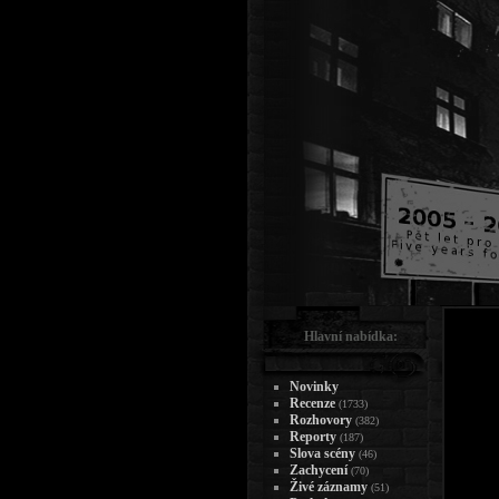
Hlavní nabídka:
Novinky
Recenze
(1733)
Rozhovory
(382)
Reporty
(187)
Slova scény
(46)
Zachycení
(70)
Živé záznamy
(51)