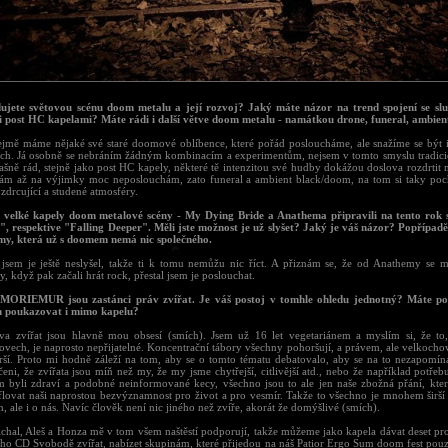
dujete světovou scénu doom metalu a její rozvoj? Jaký máte názor na trend spojení se sl
 post HC kapelami? Máte rádi i další větve doom metalu - namátkou drone, funeral, ambie
jmě máme nějaké své staré doomové oblíbence, které pořád posloucháme, ale snažíme se být 
ch. Já osobně se nebráním žádným kombinacím a experimentům, nejsem v tomto smyslu tradicio
ašně rád, stejně jako post HC kapely, některé tě intenzitou své hudby dokážou doslova rozdrtit
nám až na výjimky moc neposlouchám, zato funeral a ambient black/doom, na tom si taky po
zdrcující a studené atmosféry.
 velké kapely doom metalové scény - My Dying Bride a Anathema připravili na tento rok s
", respektive "Falling Deeper". Měli jste možnost je už slyšet? Jaký je váš názor? Popřípadě
y, která už s doomem nemá nic společného.
jsem je ještě neslyšel, takže ti k tomu nemůžu nic říct. A přiznám se, že od Anathemy se mi
, když pak začali hrát rock, přestal jsem je poslouchat.
MORIEMUR jsou zastánci práv zvířat. Je váš postoj v tomhle ohledu jednotný? Máte po
 poukazovat i mimo kapelu?
va zvířat jsou hlavně mou obsesí (smích). Jsem už 16 let vegetariánem a myslím si, že to
ovech, je naprosto nepřijatelné. Koncentrační tábory všechny pohoršují, a právem, ale velkocho
orší. Proto mi hodně záleží na tom, aby se o tomto tématu debatovalo, aby se na to nezapomín
eni, že zvířata jsou míň než my, že my jsme chytřejší, citlivější atd., nebo že například potřeb
 byli zdraví a podobné neinformované kecy, všechno jsou to ale jen naše zbožná přání, kte
lovat naši naprostou bezvýznamnost pro život a pro vesmír. Takže to všechno je mnohem širší 
h, ale i o nás. Navíc člověk není nic jiného než zvíře, akorát že domýšlivé (smích).
chal, Aleš a Honza mě v tom všem naštěstí podporují, takže můžeme jako kapela dávat deset pr
ho CD Svobodě zvířat, nabízet skupinám, které přijedou na náš Patior Ergo Sum doom fest pouz