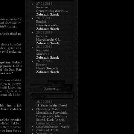
27.01.2012
Recenze :
Dead to this World -...
Zobrazit článek
26.01.2012
dání novinky ET
English :
val Zdeňkovi za
Interview with...
řádky sami...
Zobrazit článek
26.01.2012
m vede těsně po
Recenze :
Hæresiarchs Of...
Zobrazit článek
e deska konečně
26.01.2012
ešli kytaristé a
Rozhovor :
e týká reakcí na
Murkrat
Zobrazit článek
26.01.2012
kapelám. Pokud
Report :
jí pouze God´s
Hurra Torpedo
of the Sun. Pár
Zobrazit článek
 nekvete?
už doom zdaleka
ž jen ti, kterým
je míň kapel, má
Koncerty:
 říct, že se tu
 tomu tak bude i
28.01.2012
hle téma a jak
11 Years in the Blood
 členem redakce
Flesheless, Mater
Monstifera, Panychida,
Belligerence, Minority
 našeho prvního
Sound, Dark Angels,
vděční. Takže o
Desire for Sorrow
A s Herdronovou
České Budějovice, "Martys"
Začátek od: 17:30
čnou fůru času a
Vstupné: tba