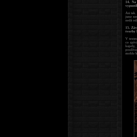
14. Na 
vypusti
Asi tak
jsme ne
nedá od
15. Záv
tvorb
V textec
co zpív
kapely,
používaj
mohlo bý