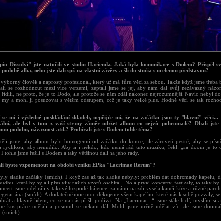
pio Dissolvi" jste natočili ve studiu Hacienda. Jaká byla komunikace s Dodem? Přispěl s
 podobě alba, nebo jste dali spíš na vlastní závěry a šli do studia s ucelenou představou?
 výborný člověk a naprostý profesionál, který už má fůru věcí za sebou. Takže když jsme třeba 
ali se rozhodnout mezi více verzemi, zeptali jsme se jej, aby nám dal svůj nezávazný názor
u řídili, ne proto, že je to Dodo, ale protože se nám zdál nakonec nejrozumnější. Navíc nebyl 
o my a mohl ji posuzovat s větším odstupem, což je taky velké plus. Hodně věcí se tak rozho
í se mi i výsledné poskládání skladeb, nepřijde mi, že na začátku jsou ty "hlavní" věci...
uální, ale byl v tom z vaší strany záměr udržet album co nejvíc pohromadě? Dbali jste
nou podobu, návaznost atd.? Probírali jste s Dodem tohle téma?
těli jsme, aby album bylo homogenní od začátku do konce, ale zároveň pestré, aby se písně
a rychlosti, aby nenudilo. Aby si i někdo, kdo nemá rád tuto muziku, řekl: „na doom je to 
 I tohle jsme řešili s Dodem a taky většinou dali na jeho rady.
li byste vzpomenout na období vzniku EPka "Lacrimae Rerum"?
byly sladké začátky (smích). I když zas až tak sladké nebyly: problém dát dohromady kapelu, dá
hudbu, která by byla i přes vliv našich vzorů osobitá... No a první koncerty, festivaly, to taky byl
oncert jsme odehráli v takové hospodě-hájence, za námi na zdi vysela kančí kůže a různé parohy
egetariána (smích). A dodatečně moc moc děkujeme všem kapelám, které nás k sobě pozvaly, se 
hrát a hlavně lidem, co se na nás přišli podívat. Na „Lacrimae...“ jsme stále hrdí, myslím si a
me kus práce udělali a posunuli se někam dál. Mohli jsme určitě udělat víc, ale jsme dooma
i (smích).