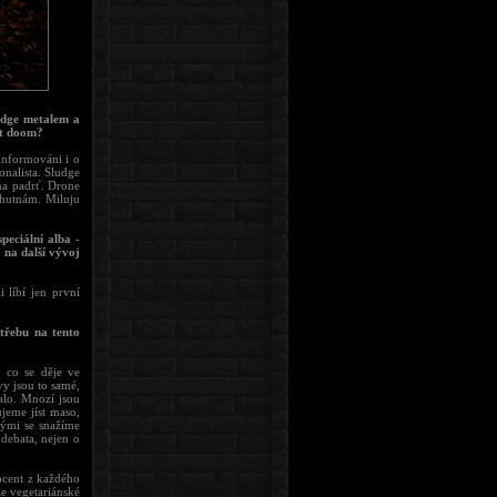
udge metalem a
nt doom?
informováni i o
nalista. Sludge
 na padrť. Drone
chutnám. Miluju
peciální alba -
 na další vývoj
 líbí jen první
třebu na tento
, co se děje ve
vy jsou to samé,
alo. Mnozí jsou
ujeme jíst maso,
rými se snažíme
debata, nejen o
ocent z každého
e vegetariánské