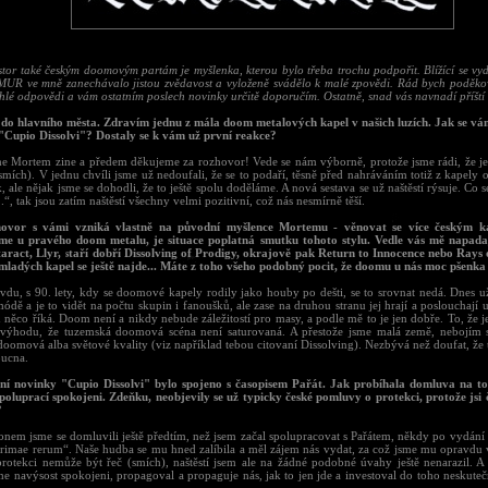
stor také českým doomovým partám je myšlenka, kterou bylo třeba trochu podpořit. Blížící se vy
R ve mně zanechávalo jistou zvědavost a vyloženě svádělo k malé zpovědi. Rád bych poděko
hlé odpovědi a vám ostatním poslech novinky určitě doporučím. Ostatně, snad vás navnadí příští 
 do hlavního města. Zdravím jednu z mála doom metalových kapel v našich luzích. Jak se vá
"Cupio Dissolvi"? Dostaly se k vám už první reakce?
e Mortem zine a předem děkujeme za rozhovor! Vede se nám výborně, protože jsme rádi, že j
mích). V jednu chvíli jsme už nedoufali, že se to podaří, těsně před nahráváním totiž z kapely od
, ale nějak jsme se dohodli, že to ještě spolu doděláme. A nová sestava se už naštěstí rýsuje. Co s
.“, tak jsou zatím naštěstí všechny velmi pozitivní, což nás nesmírně těší.
hovor s vámi vzniká vlastně na původní myšlence Mortemu - věnovat se více českým 
me u pravého doom metalu, je situace poplatná smutku tohoto stylu. Vedle vás mě napada
aract, Llyr, staří dobří Dissolving of Prodigy, okrajově pak Return to Innocence nebo Rays 
 mladých kapel se ještě najde... Máte z toho všeho podobný pocit, že doomu u nás moc pšenka
vdu, s 90. lety, kdy se doomové kapely rodily jako houby po dešti, se to srovnat nedá. Dnes 
ódě a je to vidět na počtu skupin i fanoušků, ale zase na druhou stranu jej hrají a poslouchají u
 něco říká. Doom není a nikdy nebude záležitostí pro masy, a podle mě to je jen dobře. To, že 
 výhodu, že tuzemská doomová scéna není saturovaná. A přestože jsme malá země, nebojím se
doomová alba světové kvality (viz například tebou citovaní Dissolving). Nezbývá než doufat, že
ucna.
ní novinky "Cupio Dissolvi" bylo spojeno s časopisem Pařát. Jak probíhala domluva na to
 spoluprací spokojeni. Zdeňku, neobjevily se už typicky české pomluvy o protekci, protože jsi
?
onem jsme se domluvili ještě předtím, než jsem začal spolupracovat s Pařátem, někdy po vydání
rimae rerum“. Naše hudba se mu hned zalíbila a měl zájem nás vydat, za což jsme mu opravdu 
protekci nemůže být řeč (smích), naštěstí jsem ale na žádné podobné úvahy ještě nenarazil. 
me navýsost spokojeni, propagoval a propaguje nás, jak to jen jde a investoval do toho neskute