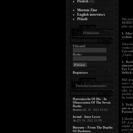
Poslech
(15)
Mortem Zine
English interviews
Přátelé
Dát pro
MORIEMU
jeho ryc
Přihlášení:
1. Zdar
vydání 
Zdravím
Uživatel:
venku (s
klávesák
Heslo:
„Cupio..
2. Roz
zůstane
Eye Cat
Registrace
dalších
Máš pra
není v m
Poslední komentáře:
opravdu
taky tu
zrodila 
do budo
Hæresiarchs Of Dis - In
Obsecration Of The Seven
3. Vydá
Darks
jste se
theaxis
[26. 01. 2012 14:31]
Pařátu
Isvind - Intet Lever
S Herdr
As
[23. 01. 2012 15:19]
EP „Lac
nějaké 
Burzum – From The Depths
prací js
Of Darkness