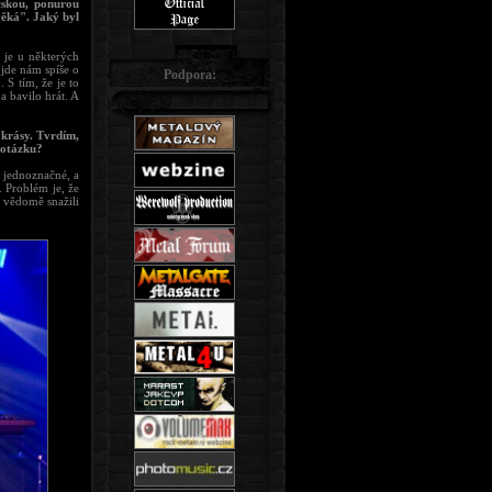
skou, ponurou
věká". Jaký byl
ž je u některých
jde nám spíše o
Podpora:
 S tím, že je to
a bavilo hrát. A
 krásy. Tvrdím,
e otázku?
 jednoznačné, a
. Problém je, že
e vědomě snažili