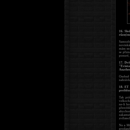
16. Sle
různými
Samozře
novinká
mám str
se přiz
ponuré, 
17. Dvě
"Evinta
Anathem
Osobně 
nahrávky
18. ET 
problém
Tak prá
velkoch
ne-li h
přesvědč
abychom
zakamuf
zvířatec
No a Mi
prodané