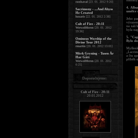
námahy
cunhaval
[23. 01. 2012 9:20]
4. Albu
Sacrimony - ...And Abyss
umělce 
He Created
lunaris
[22. 01. 2012 2:38]
Jeho pa
výrazem
Cult of Fire - 20:11
na náš 
Werwolfthron
[20. 01. 2012
byla na
19:36]
5. "Cup
Ominous Worship of the
Bylo sl
Divine Tour 2012
rmartin
[20. 01. 2012 13:01]
Myšlenk
„Lacrima
Mörk Gryning - Tusen År
a čtu zp
Har Gått
příběh o
Werwolfthron
[20. 01. 2012
0:25]
Doporučujeme:
Cult of Fire - 20:11
20.01.2012