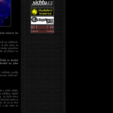
vými názory ke
byli na vážkách,
. A tím jsme se
do desky ponořen
dlo až přímo ve
 Tohle je hodně
 hodně na jeho
 střídaly podle
docela záživný“
t o sobě vědět,
y zážitky, úplně
...to bylo něco
kterými jsme si
le, že za ty dva
ři a jde nám to