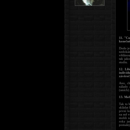
11. "Cu
konečné
Dodo je
nedokáz
většino
tak jak
studiu.
12. Líb
individ
závěreč
Ano, ch
nálady 
(smích).
13. Moh
Tak to 
skládat 
první k
na mě v
mohli za
roky js
pomalej