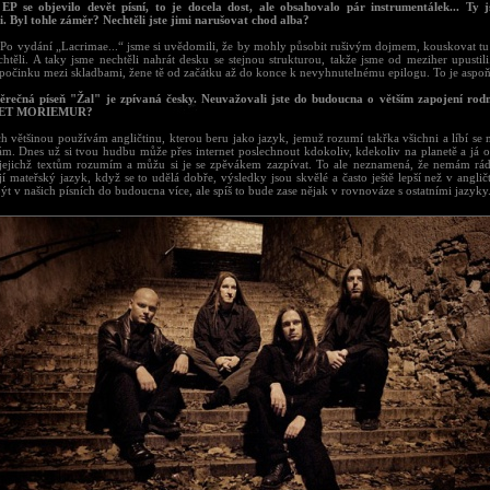
EP se objevilo devět písní, to je docela dost, ale obsahovalo pár instrumentálek... Ty 
li. Byl tohle záměr? Nechtěli jste jimi narušovat chod alba?
. Po vydání „Lacrimae...“ jsme si uvědomili, že by mohly působit rušivým dojmem, kouskovat tu 
chtěli. A taky jsme nechtěli nahrát desku se stejnou strukturou, takže jsme od meziher upustil
počinku mezi skladbami, žene tě od začátku až do konce k nevyhnutelnému epilogu. To je aspoň
ěrečná píseň "Žal" je zpívaná česky. Neuvažovali jste do budoucna o větším zapojení rod
y ET MORIEMUR?
h většinou používám angličtinu, kterou beru jako jazyk, jemuž rozumí takřka všichni a líbí se m
ám. Dnes už si tvou hudbu může přes internet poslechnout kdokoliv, kdekoliv na planetě a já
 jejichž textům rozumím a můžu si je se zpěvákem zazpívat. To ale neznamená, že nemám rád
í mateřský jazyk, když se to udělá dobře, výsledky jsou skvělé a často ještě lepší než v anglič
t v našich písních do budoucna více, ale spíš to bude zase nějak v rovnováze s ostatními jazyky