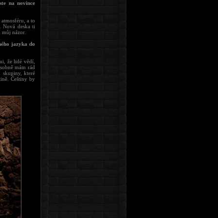
jste na novince
atmosféru, a to
i. Nová deska ti
 můj názor.
ného jazyka do
i, že lidé vědí,
 osobně mám rád
 skupiny, které
tině. Češtiny by
.