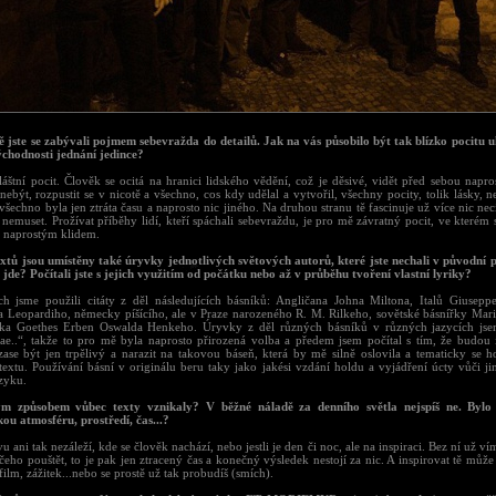
tě jste se zabývali pojmem sebevražda do detailů. Jak na vás působilo být tak blízko pocitu u
ýchodnosti jednání jedince?
láštní pocit. Člověk se ocitá na hranici lidského vědění, což je děsivé, vidět před sebou napr
nebýt, rozpustit se v nicotě a všechno, cos kdy udělal a vytvořil, všechny pocity, tolik lásky, nen
 všechno byla jen ztráta času a naprosto nic jiného. Na druhou stranu tě fascinuje už více nic necít
 nemuset. Prožívat příběhy lidí, kteří spáchali sebevraždu, je pro mě závratný pocit, ve kterém 
s naprostým klidem.
extů jsou umístěny také úryvky jednotlivých světových autorů, které jste nechali v původní
 jde? Počítali jste s jejich využitím od počátku nebo až v průběhu tvoření vlastní lyriky?
ch jsme použili citáty z děl následujících básníků: Angličana Johna Miltona, Italů Giusepp
 Leopardiho, německy píšícího, ale v Praze narozeného R. M. Rilkeho, sovětské básnířky Mar
ka Goethes Erben Oswalda Henkeho. Úryvky z děl různých básníků v různých jazycích jse
ae..“, takže to pro mě byla naprosto přirozená volba a předem jsem počítal s tím, že budou i
 zase být jen trpělivý a narazit na takovou báseň, která by mě silně oslovila a tematicky se h
extu. Používání básní v originálu beru taky jako jakési vzdání holdu a vyjádření úcty vůči 
azyku.
m způsobem vůbec texty vznikaly? V běžné náladě za denního světla nejspíš ne. Bylo
kou atmosféru, prostředí, čas...?
 ani tak nezáleží, kde se člověk nachází, nebo jestli je den či noc, ale na inspiraci. Bez ní už v
čeho pouštět, to je pak jen ztracený čas a konečný výsledek nestojí za nic. A inspirovat tě může
film, zážitek...nebo se prostě už tak probudíš (smích).