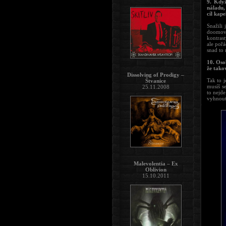
9. Kdy
náladu,
cíl kap
Snažili
doomový
kontrast
ale pořá
snad to 
10. Oso
že takov
Dissolving of Prodigy –
Tak to 
Štvanice
musíš se
25.11.2008
to nejde
vyhnout
Malevolentia – Ex
Oblivion
15.10.2011