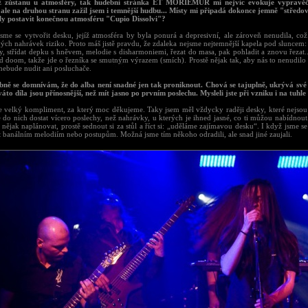
ž zůstanu u atmosféry, tak hudební stránka ET MORIEMUR mi nejvíc evokuje vypravěč
 ale na druhou stranu zažil jsem i temnější hudbu... Místy mi připadá dokonce jemně "středo
ely postavit konečnou atmosféru "Cupio Dissolvi"?
 jsme se vytvořit desku, jejíž atmosféra by byla ponurá a depresivní, ale zároveň nenudila, co
ch nahrávek riziko. Proto máš jistě pravdu, že zdaleka nejsme nejtemnější kapela pod sluncem: 
y, střídat depku s hněvem, melodie s disharmoniemi, řezat do masa, pak pohladit a znovu řezat...
d doom, takže jde o řezníka se smutným výrazem (smích). Prostě nějak tak, aby nás to nenudilo 
nebude nudit ani posluchače.
bně se domnívám, že do alba není snadné jen tak proniknout. Chová se tajuplně, ukrývá své
áto díla jsou přínosnější, než mít jasno po prvním poslechu. Mysleli jste při vzniku i na tuhl
je velký kompliment, za který moc děkujeme. Taky jsem měl vždycky raději desky, které nejsou
 do nich dostat vícero poslechy, než nahrávky, u kterých je ihned jasné, co ti můžou nabídnout
 nějak naplánovat, prostě sednout si za stůl a říct si: „uděláme zajímavou desku“. I když jsme s
 banálním melodiím nebo postupům. Možná jsme tím někoho odradili, ale snad jiné zaujali.