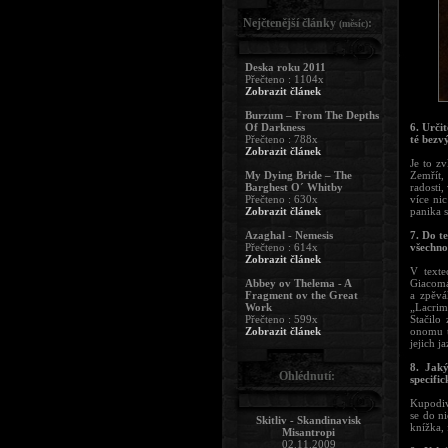
Nejčtenější články
:
(měsíc)
Deska roku 2011
Přečteno : 1104x
Zobrazit článek
Burzum – From The Depths
Of Darkness
6. Urči
Přečteno : 788x
té bezv
Zobrazit článek
Je to zv
My Dying Bride – The
Zemřít, 
Barghest O´ Whitby
radosti,
Přečteno : 630x
více nic
Zobrazit článek
panika 
Azaghal - Nemesis
7. Do t
Přečteno : 614x
všechno
Zobrazit článek
V texte
Abbey ov Thelema - A
Giacoma
Fragment ov the Great
a zpěvá
Work
„Lacrim
Přečteno : 599x
Stačilo
Zobrazit článek
onomu t
jejich j
8. Jaký
Ohlédnutí:
specific
Kupodivu
se do ni
Skitliv - Skandinavisk
knížka, 
Misantropi
02.11.2009