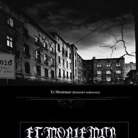
Et Moriemur
(Klasické rozhovory)