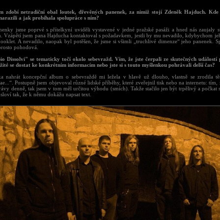
.
m zdobí netradiční obal loutek, dřevěných panenek, za nimiž stojí Zdeněk Hajduch. Kde 
narazili a jak probíhala spolupráce s ním?
nenky jsme poprvé s přítelkyní uviděli vystavené v jedné pražské pasáži a hned nás zaujal
. Vzápětí jsem pana Hajducha kontaktoval s požadavkem, jestli by mu nevadilo, kdybychom jeh
booklet. A nevadilo, naopak byl potěšen, že jsme si všimli „truchlivé dimenze“ jeho panenek. S
prosto pohodová.
io Dissolvi" se tematicky točí okolo sebevražd. Vím, že jste čerpali ze skutečných událostí 
ožité se dostat ke konkrétním informacím nebo jste si s touto myšlenkou pohrávali delší čas?
a nahrát koncepční album o sebevraždě mi ležela v hlavě už dlouho, vlastně se zrodila t
e...“. Postupně jsem objevoval různé lidské příběhy, které zveřejnil tisk nebo na internetu: tím,
rávy denně, tak jsem v tom měl určitou výhodu (smích). Takže stačilo jen být trpělivý a počkat 
sloví tak, že k němu dokážu napsat text.