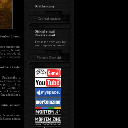
Další koncerty
General contact:
Official e-mail
Reserve e-mail
končení života,
This is the only way for
your requests or issues!
ostou prázdnotu.
ávisti, bolesti,
it a netrpět, už
se mísí naprostá
Mortem Zine sítě:
 podobě. O koho
e Ungarettiho a
iny Cvětajevové
m použil už na
 na „Cupio...“.
odila k tomu či
jiným národům a
 nutné navodit
ím, že nemá cenu
 ledacos: nějaká