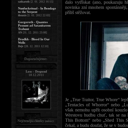
dalo vytřískat (ano, poukazuju 
satharoth
[2. 01. 2012 16:15]
novinka zní mnohem spontánněji,
Nunfuckritual - In Bondage
to the Serpent
příliš stěžovat.
theaxis
[1. 01. 2012 22:03]
Gorgoroth - Quantos
Possunt ad Satanitatem
Trahunt
AN
[31. 12. 2011 23:08]
Drudkh - Blood In Our
Wells
Dejv
[28. 12. 2011 12:10]
Doporučujeme:
Loss – Despond
18.12.2011
Je „True Traitor, True Whore“ lep
„Tentacles of Whorror“ nebo „
však nemohu upřít osobní kouzlo
Wrestovu hudbu chuť, tak se na 
This Bottom“ nebo „Shed This Sk
Nejčtenější články
:
(měsíc)
čekal, a budu doufat, že se v b