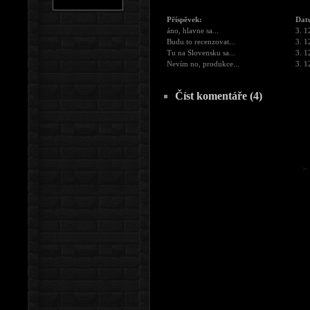
Příspěvek:
Dat
áno, hlavne sa...
3. 1
Budu to recenzovat...
3. 1
Tu na Slovensku sa...
3. 1
Nevím no, produkce...
3. 1
Číst komentáře (4)