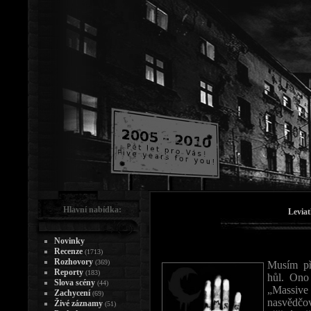
Hlavní nabídka:
Leviat
Novinky
Recenze
(1713)
Rozhovory
(369)
Musím př
Reporty
(183)
hůl. Ono
Slova scény
(44)
„Massive
Zachycení
(69)
nasvědčov
Živé záznamy
(51)