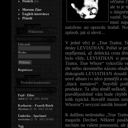
Poslech
věčném če
(15)
ale to je 
Mortem Zine
o údajném
English interviews
vazbě. Ne
Přátelé
musí nap
naloženo asi opravdu hodně. No 
Přihlášení:
způsob, jak si ulevit…
V jedné věci je „True Traitor, 
Uživatel:
desky LEVIATHAN. Pořád se jedná
Heslo:
nepříjemná, až delirická cesta t
bylo vždy, LEVIATHAN si prostě
Traitor, True Whore“ vykročilo v
dle mého skromného názoru obsah
Registrace
diskografii LEVIATHAN dosadil n
nové album i o něco jemnější a ro
Poslední komentáře:
„black metalové“. Největší po
produkce. Ta albu téměř neškodí, 
pravděpodobně vám bude chybět t
Fejd - Eifur
tolik typická. Rovněž musím uzna
Arkti
[3. 01. 2012 10:03]
Whorror“) nevyzní natolik hnusně a
Katharsis – Fourth Reich
Mysticus
[2. 01. 2012 23:54]
K dalšímu nedostatku „True Traito
Umbrtka - Spočinutí
magazín Decibel. Některé pasáže
nocturmo
[2. 01. 2012 20:06]
nechám na vašem posouzení, ale j
Ygg