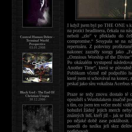
I když jsem byl po THE ONE s ko
na pozici headlinera, čekala na nás
neboli „zlo“ v překladu do češ
Control Human Delete -
Terminal World
compromise.“ Sesypala se na n
Perspective
repertoáru. Z poloviny proškrtané
03.01.2008
nakonec zazněly songy jako „F
„Omnious Worship of the Divine“ 
Po okázalém vystupení následova
Another Time“, která se původně 
Publikum včetně mě podpořilo head
které jsem si schovával na konec, z
prskal jako síru vokalista Acerbus
Black God - The End Of
Praze se tedy znovu dostalo té 
Christian Utopia
opouštěl s Wurdulakem značně pos
30.12.2006
s tím, co jsem ten večer mohl vid
bohužel žádný jejich merch nebyl 
známých lidí, kteří již – jak se lid
po nějaké době zase poklábosit
nasedli do taxíku jeli skrz dešt
potřebovali …