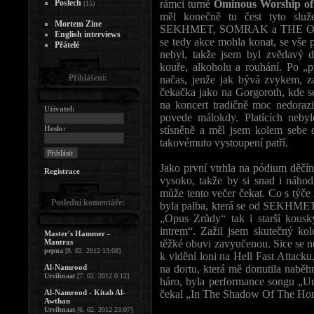
Poslech
rámci turné
Ominous Worship of 
(15)
měl konečně tu čest tyto slu
Mortem Zine
SEKHMET, SOMRAK a THE ONE. P
English interviews
se tedy akce mohla konat, se vše
Přátelé
nebyl, takže jsem byl zvědavý 
kouře, alkoholu a rouhání. Po „
Přihlášení:
načas, jenže jak bývá zvykem, z
čekačka jako na Gorgoroth, kde se
na koncert tradičně moc nedorazi
Uživatel:
povede málokdy. Platících neby
Heslo:
stísněně a měl jsem kolem sebe do
takovémuto vystoupení patří.
Jako první vtrhla na pódium děčí
Registrace
vysoko, takže by si snad i náho
může tento večer čekat. Co s týče
Poslední komentáře:
byla palba, která se od SEKHMET
„Opus Zrůdy“ tak i starší kousk
intrem“. Zažil jsem skutečný kol
Master's Hammer -
Mantras
těžké obuvi zavyučenou. Sice se n
pepua
[8. 02. 2012 13:08]
k vidění loni na Hell Fast Attacku,
Al-Namrood
na dortu, která mě donutila naběh
Urvihnaat
[7. 02. 2012 0:12]
háro, byla performance songu „U
Al-Namrood - Kitab Al-
čekal „In The Shadow Of The Horns
Awthan
Urvihnaat
[6. 02. 2012 23:07]