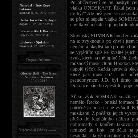
Po občerstvení se mi naskytl ce
Nemrael - Tute Rege
vlajka ONDSKAPT. Říkal jsem si:
Satanas
druhý?“ Ale než jsem se rozkouk
koronas
[6. 02. 2012 15:09]
se přes ní sápala vlajka SOMRAK, 
Uruk-Hai – Cirith Ungol
chvilkovém úsilí se jí podařilo ukot
dagon
[6. 02. 2012 13:14]
Inferno - Black Devotion
Slovinský
SOMRAK
hned ze začá
Dejv
[5. 02. 2012 9:54]
na to zvyknout a po chvíli jsem t
Lifelover - Sjukdom
nemám a playlist tam po nich buď 
theaxis
[4. 02. 2012 21:52]
se vyjádřím spíš ke kvalitě jejic
zvuk, který na mě úplně štěkl (neb
Doporučujeme:
možností music clubu Hoodoo, kter
nápojů týče). Každá správná black
Glorior Belli - The Great
které pak musí co? – no hoře
Southern Darkness
pseudonymem J.D. byl tímto mat
29.01.2012
Dokonce nám ho zpestřili i popele
Ať se však SOMRAK snažil sebe
nemělo. Řecko – britská formace
T
patřičně jsem se na ně vyřádil. K
muzikanti. Z počátku jejich vysto
přešlo do kapitálního nářezu pl
dohromady s kouřem takovou a
nemusel ani hrát, jen dělat na 
Nejčtenější články
:
(měsíc)
nesundal, i když mu muselo být so