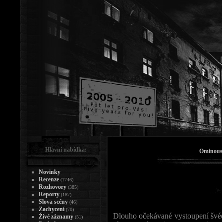
Hlavní nabídka:
Ominous 
Novinky
Recenze
(1746)
Rozhovory
(385)
Reporty
(187)
Slova scény
(46)
Zachycení
(70)
Dlouho očekávané vystoupení šv
Živé záznamy
(51)