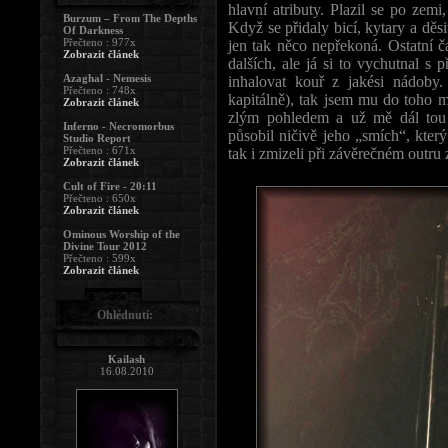
hlavní atributy. Plazil se po zemi,
Burzum – From The Depths
Když se přidaly bicí, kytary a děsi
Of Darkness
Přečteno : 977x
jen tak něco nepřekoná. Ostatní čá
Zobrazit článek
dalších, ale já si to vychutnal s
Azaghal - Nemesis
inhalovat kouř z jakési nádoby.
Přečteno : 748x
kapitálně), tak jsem mu do toho m
Zobrazit článek
zlým pohledem a už mě dál tou
Inferno - Necromorbus
působil ničivě jeho „smích“, který
Studio Report
Přečteno : 671x
tak i zmizeli při závěrečném outru 
Zobrazit článek
Cult of Fire - 20:11
Přečteno : 650x
Zobrazit článek
Ominous Worship of the
Divine Tour 2012
Přečteno : 599x
Zobrazit článek
Ohlédnutí:
Kailash
16.08.2010