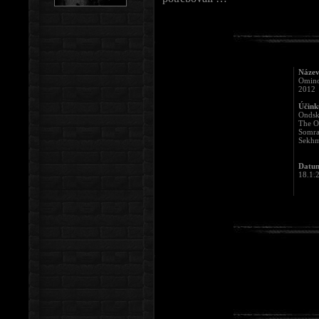
Název
Omino
2012
Účinku
Ondsk
The O
Somr
Sekhm
Datum
18.1.