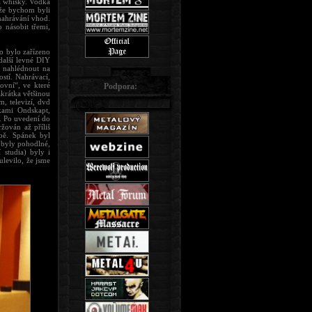
 a whisky. Vodka
 že bychom byli
 nahrávání vhod.
 násobit třemi,
o bylo zařízeno
další levné DIY
m nahlédnout na
ostí. Nahrávací,
ovní“, ve které
Podpora:
zkrátka většinou
, televizí, dvd
kami Ondskapt,
e. Po uvedení do
žován až příliš
obě. Spánek byl
 byly pohodlné,
 studia) byly i
levilo, že jsme