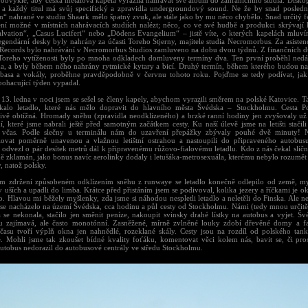
obvyklé, aby česká metalová kapela vyrazila nahrávat své album do zahraničního studia. Diskogr
 a každý titul má svůj specifický a zpravidla undergroundový sound. Ne že by snad posled
“ nahrané ve studiu Shaark mělo špatný zvuk, ale stále jako by mu něco chybělo. Snad určitý fe
ení možné v místních nahrávacích studiích nalézt; něco, co ve své hudbě a produkci skrývají 
alvation“, „Casus Luciferi“ nebo „Dödens Evangelium“ – jistě víte, o kterých kapelách mluví
egendární desky byly nahrány za účasti Toreho Stjerny, majitele studia Necromorbus. Za asisten
Records bylo nahrávání v Necromorbus Studios zamluveno na dobu dvou týdnů. Z finančních 
 Toreho vytíženosti byly po mnoha odkladech domluveny termíny dva. Ten první proběhl ned
na, a byly během něho nahrány rytmické kytary a bicí. Druhý termín, během kterého budou n
 basa a vokály, proběhne pravděpodobně v červnu tohoto roku. Pojďme se tedy podívat, jak
bohacující týden vypadal.
 13. ledna v noci jsem se sešel se členy kapely, abychom vyrazili směrem na polské Katovice. T
kalo letadlo, které nás mělo dopravit do hlavního města Švédska – Stockholmu. Cesta P
ivě obtížná. Hromady sněhu (zpravidla neodklizeného) a brzké ranní hodiny jen zvyšovaly už
í, které jsme nabrali ještě před samotným začátkem cesty. Ku naší úlevě jsme na letišti stačil
 včas. Podle slečny u terminálu nám do uzavření přepážky zbývaly pouhé dvě minuty! N
lovat poměrně unavenou a vlažnou letištní ostrahou a nastoupili do připraveného autobus
 odvezl o pár desítek metrů dál k připravenému růžovo-fialovému letadlu. Kdo z nás čekal sličn
ě zklamán, jako bonus navíc aerolinky dodaly i letušáka-metrosexuála, kterému nebylo rozumět 
, natož polsky.
ím zdržení způsobeném odklízením sněhu z runwaye se letadlo konečně odlepilo od země, m
v uších a upadli do limba. Krátce před přistáním jsem se podivoval, kolika jezery a říčkami je 
. Hlavou mi běžely myšlenky, zda jsme si náhodou nespletli letadlo a neletěli do Finska. Ale ne
 se nacházelo na území Švédska, cca hodinu a půl cesty od Stockholmu. Námi (tedy mnou určitě
a se nekonala, stačilo jen směnit peníze, nakoupit svinsky drahé lístky na autobus a vyjet. Šv
u zajímavá, ale často monotónní. Zasněžené, mírně zvlněné louky zdobí dřevěné domy a fa
 času tvoří výplň okna jen nahnědlé, rozeklané skály. Cesty jsou na rozdíl od polského ta
é. Mohli jsme tak zkoušet bídné kvality foťáku, komentovat věci kolem nás, bavit se, či pros
utobus nedorazil do autobusové centrály ve středu Stockholmu.