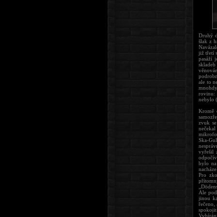
Druhý de
šlak z 
Navázalo
již třet
pasáží 
skladeb
věnován
podrobně
ale to n
mnohdy j
rovinu:
nebylo (
Kromě d
samozřej
zvuk se
nečekal
mikrofo
Ska-Gul
nespráv
vyřešil
odpočíva
bylo na
nacháze
Pro zko
přítomn
„Dödens
Ale pod
jinou k
řečeno, 
spokoji
Vybírán