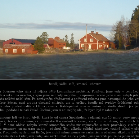
barák, skála, sníh, stromek...chrrrrrr
 Stjernou toho rána již nějaká SMS komunikace proběhla. Postávali jsme tedy v centrále,
h a čekali na někoho, s kým jsme se nikdy nepotkali, a upřímně řečeno jsme si ani nebyli jistí
nás naštěstí našel sám. Po nezbytném představení a potřesení rukama jsme nastoupili do jeho vo
 Tore Stjerna není zrovna ukecaný chlápek, ale tu určitou (podle mě typicky švédskou) od
je jeho profesionalita a klidná povaha. Každopádně jsme se cestou do studia shodli, jak je 
mu podobná té naší české. Osobně jsem si ani nepřipadal, že bych byl v zahraničí.
samotné leží ve čtvrti Alvik, která je od centra Stockholmu vzdálená cca 15 minut cesty metre
ová, takřka připomínající domovské Karvinsko/Ostravsko, ale s tím rozdílem, že vzduch b
l. V dané oblasti nebylo kromě samotného studia nic zajímavého a naše procházky v této o
la omezeny jen na trasu studio – obchod. Ten, ačkoliv solidně zásobený, totálně selhal v pří
u. Pivo, nebo spíše pivní limču, jste mohli sehnat pouze ve variantách s obsahem alkoholu 2,8 
ocenta dvě a Cider jsem raději ani nezkoumal. Za celý týden jsme narazili pouze na jeden obch