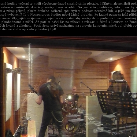
smé hodiny večerní se kvůli všeobecné únavě s nahráváním přestalo. Hříšným ale nenáleží pokoj,
 nahrávací místnosti zkoušely závěry dvou skladeb. No jen si to představte, kdo z vás by
ti a zdroji příjmů, plném drahého zařízení, spát čtyři v podstatě neznámé lidi, a ještě jim do
t své vybavení? To v Necromorbus Studios nebyl žádný problém. Po krátké pauze se ještě přibl
y různé riffy, jejich vzájemná propojení a vše ostatní, aby závěry dvou posledních, nedokončen
 plnohodnotné a ničící. Až poté se našel čas na zábavu a relaxaci u filmů s Louisem de Fune
ých živáků a alkoholu. Pocit, že se právě nacházíme na opravdu kultovním místě, byl přebit p
ní den ve studiu opravdu pohodový byl!