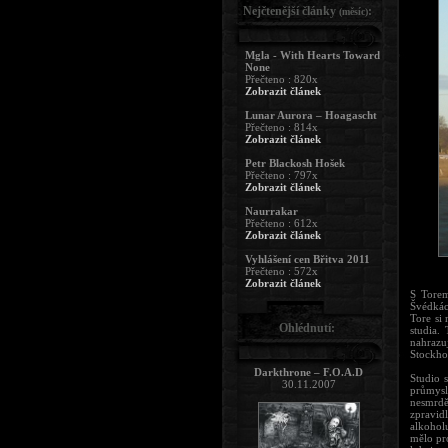
Nejčtenější články
:
(měsíc)
Mgla - With Hearts Toward
None
Přečteno : 820x
Zobrazit článek
Lunar Aurora – Hoagascht
Přečteno : 814x
Zobrazit článek
Petr Blackosh Hošek
Přečteno : 797x
Zobrazit článek
Naurrakar
Přečteno : 612x
Zobrazit článek
Vyhlášení cen Břitva 2011
Přečteno : 572x
Zobrazit článek
S Torem
Švédkác
Tore si 
Ohlédnutí:
studia.
nahrazu
Stockhol
Darkthrone – F.O.A.D
Studio 
30.11.2007
průmysl
nesmrdě
zpravid
alkohol
mělo pr