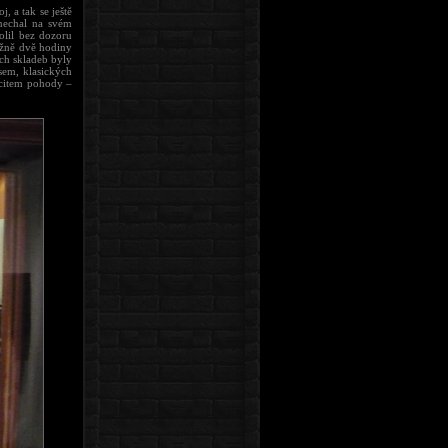
 a tak se ještě
 nechal na svém
volil bez dozoru
ižně dvě hodiny
ých skladeb byly
sem, klasických
ocitem pohody –