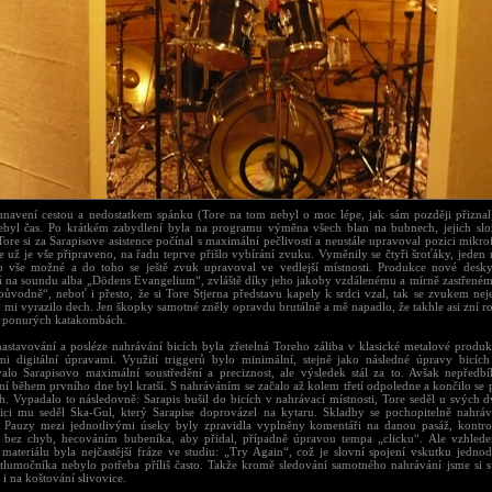
unavení cestou a nedostatkem spánku (Tore na tom nebyl o moc lépe, jak sám později přiznal
nebyl čas. Po krátkém zabydlení byla na programu výměna všech blan na bubnech, jejich slo
Tore si za Sarapisove asistence počínal s maximální pečlivostí a neustále upravoval pozici mikr
e už je vše připraveno, na řadu teprve přišlo vybírání zvuku. Vyměnily se čtyři šroťáky, jeden r
lo vše možné a do toho se ještě zvuk upravoval ve vedlejší místnosti. Produkce nové des
á na soundu alba „Dödens Evangelium“, zvláště díky jeho jakoby vzdálenému a mírně zastřené
původně“, neboť i přesto, že si Tore Stjerna představu kapely k srdci vzal, tak se zvukem neje
o mi vyrazilo dech. Jen škopky samotné zněly opravdu brutálně a mě napadlo, že takhle asi zní 
 ponurých katakombách.
nastavování a posléze nahrávání bicích byla zřetelná Toreho záliba v klasické metalové produ
ými digitální úpravami. Využití triggerů bylo minimální, stejně jako následné úpravy bicíc
alo Sarapisovo maximální soustředění a preciznost, ale výsledek stál za to. Avšak nepředb
ní během prvního dne byl kratší. S nahráváním se začalo až kolem třetí odpoledne a končilo se 
h. Vypadalo to následovně: Sarapis bušil do bicích v nahrávací místnosti, Tore seděl u svých 
ici mu seděl Ska-Gul, který Sarapise doprovázel na kytaru. Skladby se pochopitelně nahráv
. Pauzy mezi jednotlivými úseky byly zpravidla vyplněny komentáři na danou pasáž, kontro
 bez chyb, hecováním bubeníka, aby přidal, případně úpravou tempa „clicku“. Ale vzhlede
materiálu byla nejčastější fráze ve studiu: „Try Again“, což je slovní spojení vskutku jedno
 tlumočníka nebylo potřeba příliš často. Takže kromě sledování samotného nahrávání jsme si
s i na koštování slivovice.