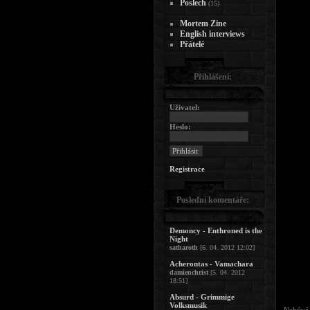
Poslech
(15)
Mortem Zine
English interviews
Přátelé
Přihlášení:
Uživatel:
Heslo:
Registrace
Poslední komentáře:
Demoncy - Enthroned is the
Night
satharoth
[6. 04. 2012 12:02]
Acherontas - Vamachara
damienchrist
[5. 04. 2012
18:51]
Absurd - Grimmige
Volksmusik