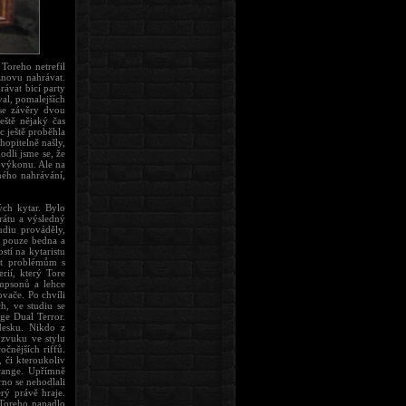
 Toreho netrefil
znovu nahrávat.
rávat bicí party
val, pomalejších
 se závěry dvou
eště nějaký čas
 ještě proběhla
hopitelně našly,
odli jsme se, že
o výkonu. Ale na
ného nahrávání,
ých kytar. Bylo
arátu a výsledný
udiu prováděly,
ní pouze bedna a
tí na kytaristu
it problémům s
rií, který Tore
impsonů a lehce
ovače. Po chvíli
h, ve studiu se
ge Dual Terror.
desku. Nikdo z
 zvuku ve stylu
čnějších riffů.
 či kteroukoliv
Orange. Upřímně
rno se nehodlali
rý právě hraje.
 Toreho napadlo