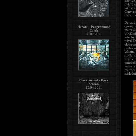
kde jste
byla vz
takoví a
Ceny po
haha. Tý
Do stud
opravdu
Hecate - Programmed
materiá
Earth
oficiáln
28.07.2011
kde byl
trávil T
elektro
přehráv
Watain, 
studia 
úzkostl
umožněn
jeden z
matrace
následuj
Blackhorned - Dark
Season
13.04.2011