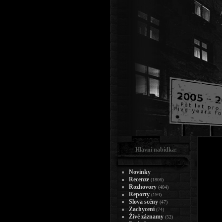
Hlavní nabídka:
Novinky
Recenze
(1806)
Rozhovory
(404)
Reporty
(194)
Slova scény
(47)
Zachycení
(74)
Živé záznamy
(52)