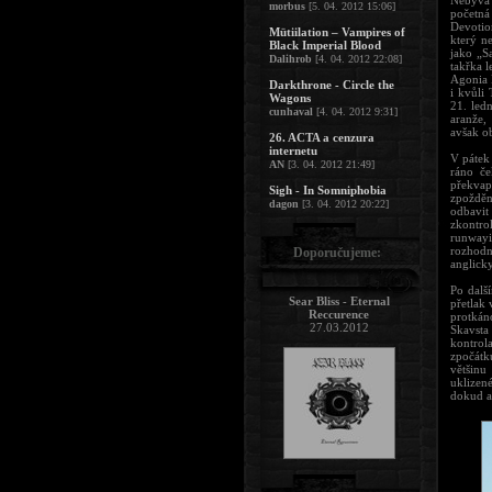
Nebývá 
morbus
[5. 04. 2012 15:06]
početná
Devotion
Mütiilation – Vampires of
který n
Black Imperial Blood
jako „S
Dalihrob
[4. 04. 2012 22:08]
takřka l
Agonia 
Darkthrone - Circle the
i kvůli
Wagons
21. led
cunhaval
[4. 04. 2012 9:31]
aranže,
avšak o
26. ACTA a cenzura
internetu
V pátek
AN
[3. 04. 2012 21:49]
ráno če
překvap
Sigh - In Somniphobia
zpožděn
dagon
[3. 04. 2012 20:22]
odbavit
zkontro
runwayi
rozhodn
Doporučujeme:
anglicky
Po dalš
Sear Bliss - Eternal
přetlak 
Reccurence
protkáno
27.03.2012
Skavsta
kontrol
zpočátk
většinu
uklizen
dokud a