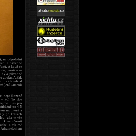
), na odpolední
žení a následné
ofonů. A když se
ide, neustále se
ky byla původně
mu zvuku. Avšak
n bicích udělal
rozbíjení kamenů
kci nepoškozené
h v PC. To sice
íhejme. Čas pro
přibližně po 4-5
dvou monitorů a
aly po kratších
lou, zda je vše
m k náročnosti
duché, a tak mě
 s Adramelechem