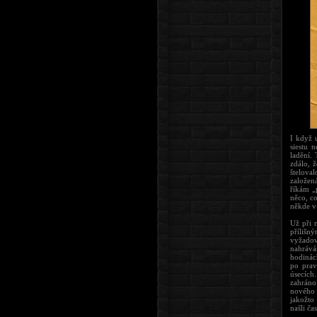
I když 
siestu 
ladění. 
zdálo, ž
štelova
založen
říkám „
něco, c
někde v
Už při 
přílišn
vyžadov
nahrává
hodinác
po prav
úsecích
zahráno
nového 
jakožto
našli ča