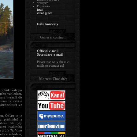
Vstupné:
Poznámka:
leták
event @ fcb
Další koncerty
General contact:
Official e-mail
Secondary e-mail
Please use only these e-
mails to contact us!
Mortem Zine sítě:
 pokukovali po
 jeho vzhledem.
zu a vyrazili do
měřenost skvěle
architektura ve
m. Oblast to je
yl průhledný a
blasti tak byly
sunu kvalitního
% a 3,5 %. Víno
od s alkoholem,