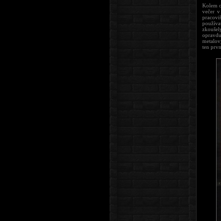
Kolem o
večer v
pracoviš
používa
zkoušel
opravdu
metalov
ten prv