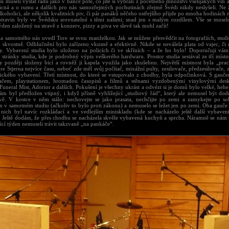
 si museli vystát řadu jako v bance poté, co jste si vybrali z početného množství všelijakých vín
ácná a o rumu a dalších pro nás samozřejmých pochutinách zřejmě Švédi nikdy neslyšeli. Ne
lkoholici, ale několik kvalitních piv, či pár panáků něčeho ostřejšího přijde po mnoha hodinách
travin byly ve Švédsku srovnatelné s těmi našimi; snad jen s malým rozdílem. Vše se muselo
den založený na stravě z konzerv, pizzy a piva ve slevě tak mohl začít!
ia samotného nás uvedl Tore se svou manželkou. Jak se můžete přesvědčit na fotografiích, studi
 skvostně. Odhlučnění bylo zařízeno vkusně a efektivně. Nikde se neválela plata od vajec, či 
ly. Vybavení studia bylo uloženo na policích či ve skříních – a že ho bylo! Doporučuji vá
í stránky studia, kde je podrobný výpis veškerého hardwaru. Prostor studia sestával ze tří místn
y později složeny bicí a rovněž ji kapela využila jako zkušebnu. Největší místnost byla „prac
ore Stjerna nejvíce času, neboť zde měl svůj počítač, mixážní pulty, zesilovače, předzesilovače, 
nického vybavení. Třetí místnost, do které se vstupovalo z chodby, byla odpočinková. S gaučem
ačem, playstationem, hromadou časopisů a filmů a stěnami vyzdobenými vinylovými des
Funeral Mist, Adorior a dalších. Pokušení je všechny ukrást a odvézt si je domů bylo velké, heh
nám byl předložen vtipný, i když přísně vyhlížející „studiový řád“, který ale nemusel být dodr
ivě. V kostce v něm stálo: nechovejte se jako prasata, nechčijte po zemi a zamykejte po s
 v samotném studiu (ačkoliv to bylo proti zákonu) a nemuselo se ležet jen po zemi. Oba gauče
 nich byl navíc rozkládací a ve vedlejším miniskladu (kde se nacházelo ještě další vybavení
. Ještě dodám, že přes chodbu se nacházela skvěle vybavená kuchyň a sprcha. Náramně se nám u
ící týden nemuseli trávit takzvaně „na pankáče“.