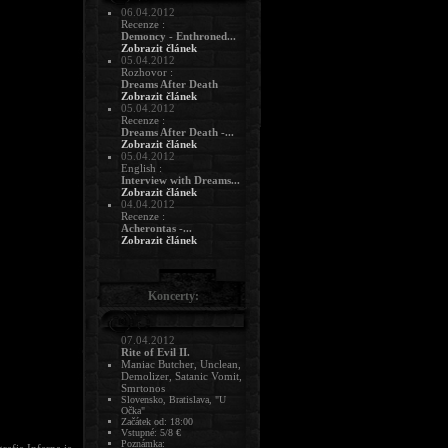
06.04.2012
Recenze :
Demoncy - Enthroned...
Zobrazit článek
05.04.2012
Rozhovor :
Dreams After Death
Zobrazit článek
05.04.2012
Recenze :
Dreams After Death -...
Zobrazit článek
05.04.2012
English :
Interview with Dreams...
Zobrazit článek
04.04.2012
Recenze :
Acherontas -...
Zobrazit článek
Koncerty:
07.04.2012
Rite of Evil II.
Maniac Butcher, Unclean,
Demolizer, Satanic Vomit,
Smrtonos
Slovensko, Bratislava, "U
Očka"
Začátek od: 18:00
Vstupné: 5/8 €
Poznámka: