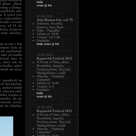
afie Inferna je
leták
ní album „Black
event @ fcb
eling a přístup,
kupříkladu alba
m. A právě tyto
07.04.2012
ce vydavatelství
Anti-Human fest. vol. IV.
důvodů a rovněž
Sekhmet, Sezarbil,
ávno, od 14. do
Katarze, Surt, Buer
ahrány kytarové
Praha - "Parukářka"
 tento náročný,
Začátek od: 19:00
Vstupné: 120 CZK
Poznámka:
am na nás v šest
leták
event @ fcb
olskem byla až
 tak nepříjemné
i naše zavazadla
13.04.2012
echali jsme se
Ragnarök Festival 2012
u, který nás na
A Forest of Stars, Absu,
é letušky, nebyl
Dordeduh, Impiety,
téměř ani slovo
Nachtmystium, Skyclad,
Waldgeflüster a další
Německo - "Stadthalle
Lichtenfels"
y zanadávali na
Začátek od: 14:00
okolí Stockholmu
Vstupné: 35 €
, mrňavé letiště
Poznámka:
) obávaná celní
leták
édská krajina je
event @ fcb
rmičky, ale po
nkodromu rovné,
tě jen klimbat,
14.04.2012
Ragnarök Festival 2012
A Forest of Stars, Absu,
Dordeduh, Impiety,
Nachtmystium, Skyclad,
Waldgeflüster a další
Německo - "Stadthalle
Lichtenfels"
Začátek od: 10:00