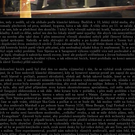
n, tedy v neděli, už vše ubíhalo podle klasické šablony. Budíček v 10, lehký úklid studia, aby
hromady plechovek od piva, snídaně, hygiena, káva a tak dále. A vždy něco po 11. se začalo 
 se tam, kde se předchozí den skončilo. I když bylo včerejší nahrávání kratší, Sarapis počal nah
í skladby. A měl co dělat, neboť ten den ho čekaly téměř samé sypačky. Ale abych vás nemystifiko
je na novém albu také dost. I přes intenzivní včerejší zkoušení nebyli ještě členové Inferna
 úplně spokojeni. Nahrály se tedy zbývající tři skladby a po krátké domluvě s Torem byl j
 dopilování dvou zmíněných závěrů. Zcela nahrané tak byly bicí až třetím dnem ráno, kdy navíc
jší kontrola bicích partů všech pěti písní, zda neobsahují nějaké kiksy či nepřesnosti. Ty se poc
ebyl nijak velký problém. Tore Stjerna se k Sarapisově výkonu vyjádřil více než pochvalně a sh
e lepší, obsahuje-li nahrávka menší excesy, které ale podpoří uvěřitelnost a živost bubenickéh
 Sarapis odvedl opravdu kvalitní výkon, a tak editování bicích, které probíhalo na konci samot
k úlevě Toreho) příliš náročné.
okončení bicích partů byl třetí den ve studiu výjimečný i tím, že se vybíral zvuk rytmick
mé, že si Tore nedovolí klasické diletantství, kdy se kytarové nástroje prostě jen zapojí do ap
 tvoří hlavně v počítači, pomocí ekvalizérů, efektů atd. Avšak takové kejkle, které se ve st
 asi nikdo z nás. Z nahrávací místnosti bylo kvůli akustice vyklizeno naprosto vše, zůstala v 
n, jehož pozice byla neustále pozměňována, aby zvuk snímal co nejlépe. Jednou z Toreho žádos
a bylo, aby měl před příjezdem svou kytaru zkontrolovanou specialistou, což mělo zabrán
ně fungující elektronikou a tak dále. Jeho kytara byla v pořádku, i přes malý problém s bate
 zapůjčením náhradní baterie, kterou s sebou měl na turné s Watain. Zatímco se sedělo u S
lo, Tore Stjerna poletoval po studiu, neustále přepojoval všelijaké kabely, chystal efekty a zesil
 čase se opět vrátit, obklopit Ska-Gula a počkat si co se bude dít. Jak možno vidět na fotkác
ly dva zesilovače Marshall a po jednom kusu Peavey 5150, Mesa Boogie, Engl Fireball a Oran
ušení byl vybrán sled tří riffů, které dle uvážení kapely rozumně představovaly novou 
ých ve studiu není fanouškem moderního, „velkého“ zvuku, a tak se stále drželo plánu, tedy
 Evangelium“. Zároveň bylo nutné, aby produkcí neutrpěla čitelnost ani těch technicky nejnáro
obně jako tomu bylo v případě bicích, konečný zvuk předčil očekávání a srovnání s Ondskapt,
apelou, bylo zbytečné. Zesilovače se vyzkoušely všechny, i ten pro black metal netypický 
ať už by se použil kterýkoliv z nich, zvuk nové desky by byl velice dobrý, ale ani Tore, ani Infe
t s málem. Tore experimentoval, pouštěl nám nahrávky různých zesilovačů, aniž nám řekl, kte
í bylo těžké, zlom ale nastal poté, co byla vyměněna kytarová bedna v nahrávací místnosti a