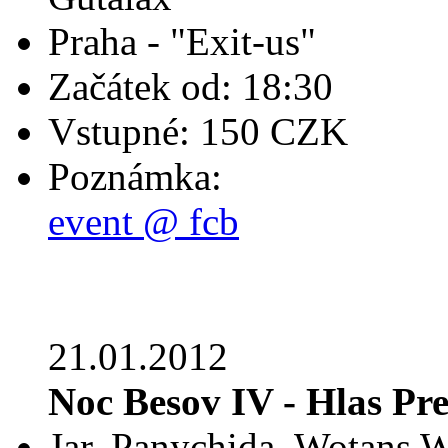
Praha - "Exit-us"
Začátek od: 18:30
Vstupné: 150 CZK
Poznámka:
event @ fcb
21.01.2012
Noc Besov IV - Hlas Pr
Jar, Panychida, Wotans W