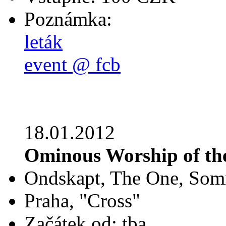
Poznámka:
leták
event @ fcb
18.01.2012
Ominous Worship of the
Ondskapt, The One, Som
Praha, "Cross"
Začátek od: tba