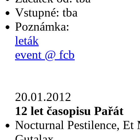
Vstupné: tba
Poznámka:
leták
event @ fcb
20.01.2012
12 let časopisu Pařát
Nocturnal Pestilence, Et
Gutalax