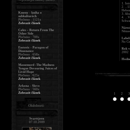
1. Int
2. ..
Hebe
Kmeny - kniha o
3. Ab
subkulturách
4. ...
Přečteno : 1121x
Schwa
Zobrazit článek
Národ
Cales – Return From The
Něme
Other Side
Přečteno : 788x
Label
Zobrazit článek
No Co
Esoteric - Paragon of
Rok v
Dissonance
2002
Přečteno : 658x
Zobrazit článek
Hodno
Massemord -The Madness
Tongue Devouring Juices of
Livid Hope
Přečteno : 625x
Zobrazit článek
Arkona - Slovo
Přečteno : 560x
Zobrazit článek
1
2
3
Ohlédnutí:
Svarttjern
07.10.2009