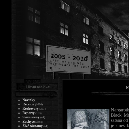
Hlavní nabídka:
N
Novinky
Recenze
(1696)
Rozhovory
(367)
Nargarot
Reporty
(183)
Black Me
Slova scény
(44)
satana od
Zachycení
(69)
je dnes b
Živé záznamy
(51)