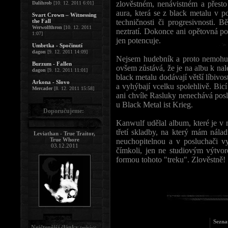
zlověstném, nenávistném a přesto
Dalihrob
[10. 12. 2011 6:01]
aura, která se z black metalu v po
Svart Crown – Witnessing
the Fall
techničnosti či progresivnosti.
Werwolfthron
[10. 12. 2011
neztratí. Dokonce ani opětovná po
1:07]
jen potencuje.
Umbrtka - Spočinutí
dagon
[9. 12. 2011 14:09]
Nejsem hudebník a proto nemohu 
Burzum - Fallen
ovšem zůstává, že je na albu k nal
dagon
[9. 12. 2011 11:01]
black metalu dodávají větší líbivos
Arkona - Slovo
a vyhýbají vcelku spolehlivě. Bi
Mercader
[8. 12. 2011 15:58]
ani chvíle Rasluky nenechává posl
u Black Metal ist Krieg.
Doporučujeme:
Kanwulf udělal album, které je 
třetí skladby, na který mám nálad
Leviathan - True Traitor,
True Whore
neuchopitelnou a v posluchači vy
03.12.2011
čímkoli, jen ne studiovým výtvor
formou tohoto "treku". Zlověstně!
Sezna
Nejčtenější články
:
(měsíc)