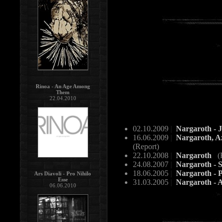
Rinoa - An Age Among
Them
22.04.2010
02.10.2009
|
Nargaroth - J
16.06.2009
|
Nargaroth, Az
(Report)
22.10.2008
|
Nargaroth
(
24.08.2007
|
Nargaroth - S
18.06.2005
|
Nargaroth - P
Ars Diavoli - Pro Nihilo
Esse
31.03.2005
|
Nargaroth -
06.06.2010