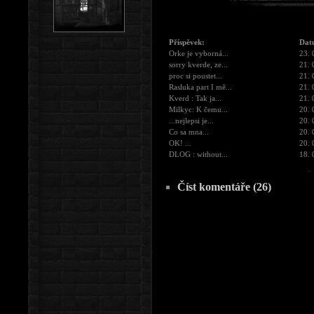
Příspěvek:
Dat
Orke je vyborná...
23. 
sorry kverde, ze...
21. 
proc si poustet...
21. 
Rasluka part I mě...
21. 
Kverd : Tak ja...
21. 
Milkyc: K čemu...
20. 
...nejlepsi je...
20. 
Co sa mna...
20. 
OK! ...
20. 
DLOG : without...
18. 
Číst komentáře (26)