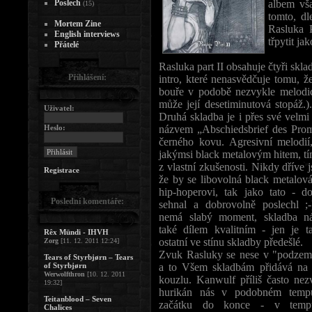
Poslech
albem vš
(15)
tomto, d
Mortem Zine
Rasluka 
English interviews
třpytit ja
Přátelé
Rasluka part II obsahuje čtyři skl
Přihlášení:
intro, které nenasvědčuje tomu, ž
bouře v podobě nezvykle melodic
může její desetiminutová stopáž.).
Uživatel:
Druhá skladba je i přes své velmi 
Heslo:
názvem „Abschiedsbrief des Prom
černého kovu. Agresivní melodi
jakýmsi black metalovým hitem, tí
z vlastní zkušenosti.
Nikdy dříve j
Registrace
že by se libovolná black metalová 
hip-hoperovi, tak jako tato - d
Poslední komentáře:
sehnal a dobrovolně poslechl ;
nemá slabý moment, skladba nás
také dílem kvalitním - jen je t
Rêx Mündi - IHVH
ostatní ve stínu skladby předešlé.
Zorg
[11. 12. 2011 12:24]
Zvuk Rasluky se nese v "podze
Tears of Styrbjørn – Tears
of Styrbjørn
a to Všem skladbám přidává na 
Werwolfthron
[10. 12. 2011
kouzlu. Kanwulf příliš často nez
19:32]
hurikán nás v podobném temp
Teitanblood – Seven
začátku do konce - v temp
Chalices