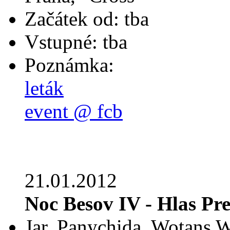
Začátek od: tba
Vstupné: tba
Poznámka:
leták
event @ fcb
21.01.2012
Noc Besov IV - Hlas Pr
Jar, Panychida, Wotans W