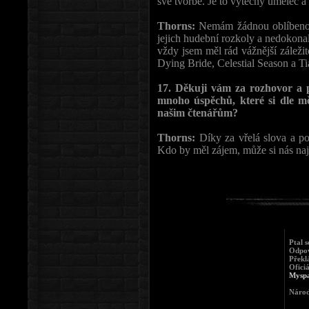
své tvorbě. Je to výtečný umělec a
Thorns:
Nemám žádnou oblíbenou
jejich hudební rozkoly a nedokona
vždy jsem měl rád vážnější záleži
Dying Bride, Celestial Season a Ti
17. Děkuji vám za rozhovor a 
mnoho úspěchů, které si dle mě 
našim čtenářům?
Thorns:
Díky za vřelá slova a po
Kdo by měl zájem, může si nás nají
Ptal 
Odpov
Překl
Ofici
Mysp
Národ