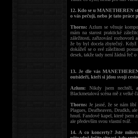
12. Kdo se u MANETHEREN stará
o vás pečují, nebo je tato práce
Thorns:
Azlum se věnuje kompono
mám na starost praktické záležit
záležitosti, zařizování rozhovo
že by byl docela zbytečný. Když
dokážeš se o své záležitosti post
desek, takže tady není žádná řeč o
13. Je dle vás MANETHEREN so
outsideři, kteří si jdou svojí cest
Azlum:
Nikdy jsem nechtěl, 
Blackmetalová scéna mě z velké čá
Thorns:
Je jasné, že se nám líb
Plagues, Deafheaven, Drudkh, ale
hnutí. Fandové kapel, které jsem 
ale především svou vlastní tvář.
14. A co koncerty? Jste milov
případně řešíte situaci, kdy vys