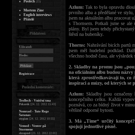
Poslech
(15)
Azlum:
Tak to byla opravdu dlouh
Mortem Zine
prvního alba a předělané ve stylu
English interviews
jsem na aktuálním albu pracovat u
Přátelé
s Thornsem. Potkali jsme se ale 
plány. Byl jsem tehdy přichystan
Přihlášení:
štěstí na bubeníky.
Thorns:
Nahrávání bicích partů mi
Uživatel:
jsem měl hudební podklad. Další
Heslo:
všechno hodně času, ale výsledek st
2. Skladby na promu jsou „pou
na oficiálním albu budou názvy
Registrace
která zprostředkovávají to, co 
inspiraci a múzy, od kterých se p
Poslední komentáře:
Azlum:
Skladby jsou označeny ří
koncepčního celku. Každá vypoví
Trollech - Vnitřní tma
poznává, co za bídný život v minulo
Pekarek
[24. 12. 2012 15:43]
většině odporné bytosti.
Nemrael - Tute Rege
Satanas
stygian
[24. 12. 2012 10:55]
3. Má „Time“ určitý koncept?
Vemod - Venter på
spojují jednotlivé písně.
Stormene
shrapnel
[23. 12. 2012 22:01]