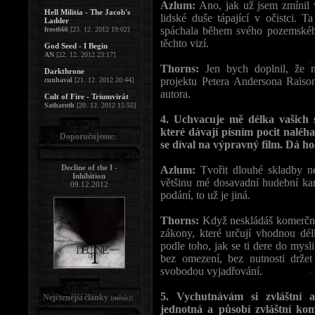
Azlum:
Ano, jak už jsem zmínil 
Hell Militia - The Jacob's
lidské duše tápající v očistci. 
Ladder
spáchala během svého pozemského 
frost666
[23. 12. 2012 19:02]
těchto vizí.
God Seed - I Begin
AN
[22. 12. 2012 23:17]
Thorns:
Jen bych doplnil, že m
Darkthrone
projektu Petera Andersona Raiso
cunhaval
[21. 12. 2012 20:44]
autora.
Cult of Fire - Triumvirát
Satharoth
[20. 12. 2012 15:55]
4. Uchvacuje mě délka vašich 
které dávají písním pocit naléh
Doporučujeme:
se díval na výpravný film. Dá h
Decline of the I -
Azlum:
Tvořit dlouhé skladby ne
Inhibition
většinu mé dosavadní hudební kar
09.12.2012
podání, to už je jiná.
Thorns:
Když neskládáš komerční 
zákony, které určují vhodnou dél
podle toho, jak se ti dere do m
bez omezení, bez nutnosti držet
svobodou vyjadřování.
5. Vychutnávám si zvláštní 
Nejčtenější články
:
(měsíc)
jednotná a působí zvláštní kom