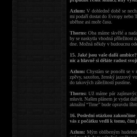
Azlum:
V dohledné době se nechy
mi podaří dostat do Evropy nebo T
uběhne asi moře času.
Thorns:
Oba máme skvělé a nadan
by se naskytla vhodná příležitost z
dne. Možná někdy v budoucnu ode
15. Jaké jsou vaše další ambic
nic a hlavně si děláte radost s
Azlum:
Chystám se ponořit se v n
zpěvy, saxofon, ženský jazzový vok
do takových záležitostí pustíme.
Thorns:
Už máme pár zajímavých v
mluvit. Našim plánem je vydat dal
aktuální “Time” bude opravdu líbit
16. Poslední otázkou zakončíme 
vás z počátku vedli k tomu, čí
Azlum:
Mým oblíbeným hudebníke