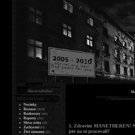
Hlavní nabídka:
Ma
Novinky
Recenze
(2029)
Rozhovory
(461)
Reporty
(235)
Slova scény
(50)
1. Zdravím MANETHEREN! Nov
Zachycení
(83)
jste na ní pracovali?
Živé záznamy
(61)