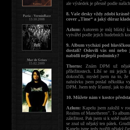
ale výsledek je přesně podle našich
8. Vaše desky vždy zdobí krásně
Paria - VerminRace
cover „Time“ a jaký důraz klade
13.10.2008
Azlum:
Autorem je můj blízký ka
vytvářel podle jejich hudebních ko
9. Album vychází pod hlavičkou
dostali? Oslovili vás oni nebo
nabídli nejlepší podmínky?
Mar de Grises
15.02.2009
Thorns:
Znám DPM už nějaký č
příležitostech. Líbí se mi jejic
dokončili, myslel jsem na to, že
nahrávku jsem poslal několika vy
DPM. Jsem tedy šťastný, jak to do
10. Můžete nám v kostce představ
Azlum:
Kapelu jsem založil v ro
Realms of Manetheren”. To album 
záležitost. Pak jsem si k sobě naš
se znal už nějaký ten pátek. Grud
Kapelu jsme tedy tvořili nějaký č