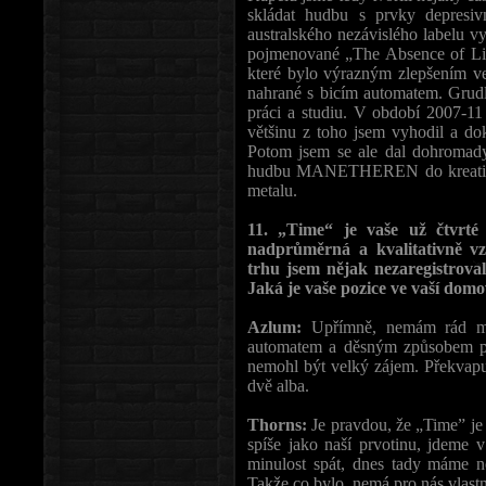
skládat hudbu s prvky depresi
australského nezávislého labelu v
pojmenované „The Absence of Lig
které bylo výrazným zlepšením ve 
nahrané s bicím automatem. Grudl
práci a studiu. V období 2007-11 
většinu z toho jsem vyhodil a d
Potom jsem se ale dal dohromady
hudbu MANETHEREN do kreativnějš
metalu.
11. „Time“ je vaše už čtvrté
nadprůměrná a kvalitativně vzr
trhu jsem nějak nezaregistrov
Jaká je vaše pozice ve vaší dom
Azlum:
Upřímně, nemám rád mojí
automatem a děsným způsobem pr
nemohl být velký zájem. Překvapu
dvě alba.
Thorns:
Je pravdou, že „Time” je v
spíše jako naší prvotinu, jdem
minulost spát, dnes tady máme 
Takže co bylo, nemá pro nás vlas