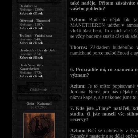
také naděje. Přitom zůstáváte 
Darkthrone
vašeho pohledu?
Přečteno : 1299x
Zobrazit článek
Azlum:
Bude to nějak tak, jak
Ofermod - Thaumiel
Přečteno : 1107x
MANETHEREN udržet v atmosféri
Zobrazit článek
vložit blast beat. To z nich ale je
Trollech - Vnitřní tma
se vždy budeme snažit části sklad
Přečteno : 940x
Zobrazit článek
Thorns:
Základem hudebního 
Dordeduh - Dar de Duh
namíchané porce melodičnosti a agre
Přečteno : 874x
Zobrazit článek
Dark Sonority -
Kaosrekviem
6. Prozradíte mi, co znamen
Přečteno : 873x
význam?
Zobrazit článek
Azlum:
Je to místo popisované 
Ohlédnutí:
Jordana. Nemá pro nás nějaký zv
názvu kapely, ale nakonec jsme to 
Geist - Kainsmal
26.07.2006
7. Kde jste „Time“ natáčeli, k
studiu, či jste museli vše stih
rezervy?
Azlum:
Bicí se nahrávaly v Evr
Konečný mastering se dělal opět v