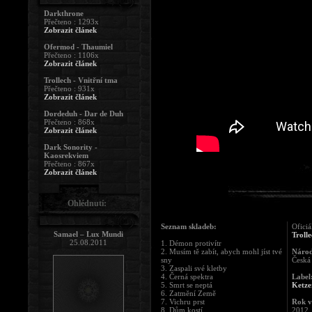
Darkthrone
Přečteno : 1293x
Zobrazit článek
Ofermod - Thaumiel
Přečteno : 1106x
Zobrazit článek
Trollech - Vnitřní tma
Přečteno : 931x
Zobrazit článek
Dordeduh - Dar de Duh
Přečteno : 868x
Zobrazit článek
Dark Sonority -
Kaosrekviem
Přečteno : 867x
Zobrazit článek
Ohlédnutí:
Seznam skladeb:
Oficiá
Samael – Lux Mundi
Troll
25.08.2011
1. Démon protivítr
2. Musím tě zabít, abych mohl jíst tvé
Národ
sny
Česká
3. Zaspali své kletby
4. Černá spektra
Label
5. Smrt se neptá
Ketze
6. Zatmění Země
7. Vichru prst
Rok v
8. Dům kostí
2012