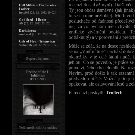
recenzi dostal až nyní). Další vě
Hell Militia - The Jacob's
Ladder
Ty jsou občas úsměvné (jak jinak) 
frost666
[23. 12. 2012 19:02]
to se na mne nezlobte). Morbivod 
God Seed - I Begin
posluchače od fádnosti předešlý
AN
[22. 12. 2012 23:17]
nic, za co bychom měli chválit. 
Darkthrone
grafické ztvárnění bookletu. 
cunhaval
[21. 12. 2012 20:44]
odfláknutý) a v porovnání s předch
Cult of Fire - Triumvirát
Satharoth
[20. 12. 2012 15:55]
Může se zdát, že na desce neshle
se na „Vnitřní tmě“ nachází dobré p
okamžiky v té celé fádní nudě, k
Doporučujeme:
jehlou. Co se povedlo, je práce s
praxe ví, čeho chce docílit. Na roz
Decline of the I -
Nevím, proč došlo k tak razant
Inhibition
předvedou příště. Možná je to jen
09.12.2012
opakovat, ale oslavování lesů a ze
K recenzi poskytli:
Trollech
Nejčtenější články
:
(měsíc)