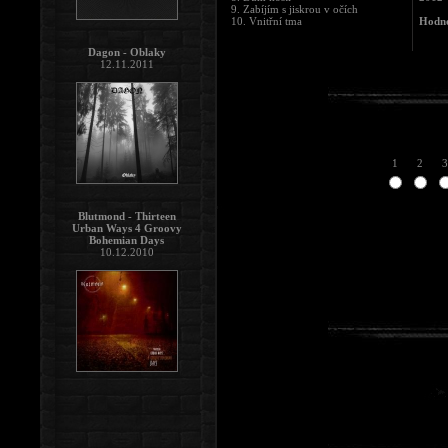
9. Zabíjím s jiskrou v očích
10. Vnitřní tma
Hodno
Dagon - Oblaky
12.11.2011
1
2
3
Blutmond - Thirteen
Urban Ways 4 Groovy
Bohemian Days
10.12.2010