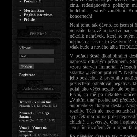
Poslech
(15)
zinu, redesignováno polským mi
hudební a textové zaměření. Kon
Mortem Zine
English interviews
koncertech!
Přátelé
Není tomu tak dávno, co jsem si ř
neustále takové množství nadst
Přihlášení:
několik nahrávek, které se svým
inspiraci a čas na to vše tvořit? 
však bude u nového alba TROLL
Uživatel:
V pořadí šestá dlouhohrající des
Heslo:
naprosto odlišným přístupem. Str
vzoru starých Immortal. Alespoň
skladba „Démon protivítr“. Nedlo
Registrace
jeho poslechu. Z prvotního nadše
poslechem odhaloval negativa, kt
Poslední komentáře:
pojal jako výčet negativ, ale bojím 
První, co mě po několika otočení
„Vnitřní tma“ posluchači předlo
Trollech - Vnitřní tma
automaticky dobrou desku. Naopa
Pekarek
[24. 12. 2012 15:43]
rozdíly. Těch ale moc nenachází
Nemrael - Tute Rege
sypaček nikoho na prdel neposadí.
Satanas
stygian
[24. 12. 2012 10:55]
chladně a seversky. Ona inspirace
Jen s tím rozdílem, že u Immortal
Vemod - Venter på
Stormene
shrapnel
[23. 12. 2012 22:01]
Po nějakém čase se tak z poslec