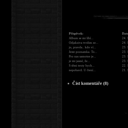
Příspěvek:
Dat
Album se mi líbí...
24. 
Odjakziva tvrdim ze...
24. 
jo, pravda.. kdo ví...
23. 
Jeste poznamka. To...
23. 
Pro nas samotne je...
23. 
je mi jasné, že...
23. 
S těmi texty bych...
22. 
nepobavil. U čtení...
21. 
Číst komentáře (8)