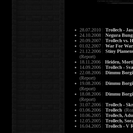
28.07.2010
|
Trollech - J
24.10.2008
|
Negura Bunge
20.09.2007
|
Trollech vs. 
01.02.2007
|
War For War,
21.12.2006
|
Stíny Plamenů
(Report)
18.11.2006
|
Heiden, Mortif
14.09.2006
|
Trollech - Sv
22.08.2006
|
Dimmu Borgir,
(Report)
19.08.2006
|
Dimmu Borgir,
(Report)
18.08.2006
|
Dimmu Borgir,
(Report)
31.07.2006
|
Trollech - Skr
03.06.2006
|
Trollech
(Roz
10.06.2005
|
Trollech, Adu
12.05.2005
|
Trollech, Sor
16.04.2005
|
Trollech - V