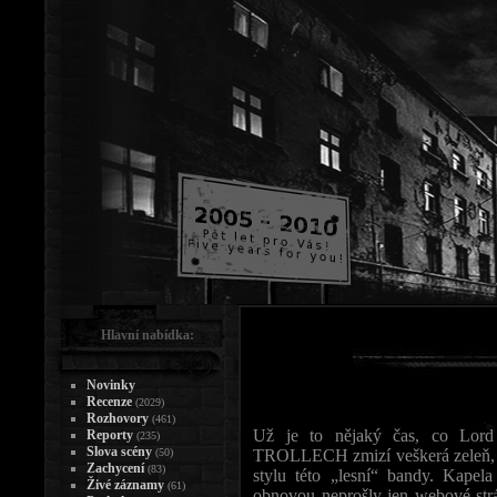
Hlavní nabídka:
Novinky
Recenze
(2029)
Rozhovory
(461)
Už je to nějaký čas, co Lord 
Reporty
(235)
Slova scény
(50)
TROLLECH zmizí veškerá zeleň, 
Zachycení
(83)
stylu této „lesní“ bandy. Kapel
Živé záznamy
(61)
obnovou neprošly jen webové strán