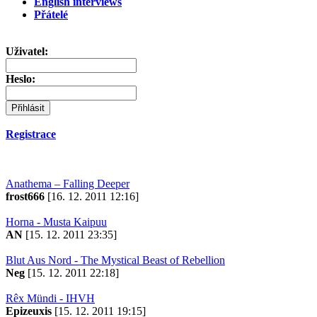
English interviews
Přátelé
Uživatel:
Heslo:
Registrace
Anathema – Falling Deeper
frost666
[16. 12. 2011 12:16]
Horna - Musta Kaipuu
AN
[15. 12. 2011 23:35]
Blut Aus Nord - The Mystical Beast of Rebellion
Neg
[15. 12. 2011 22:18]
Rêx Mündi - IHVH
Epizeuxis
[15. 12. 2011 19:15]