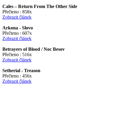
Cales – Return From The Other Side
Přečteno : 858x
Zobrazit článek
Arkona - Slovo
Přečteno : 607x
Zobrazit článek
Betrayers of Blood / Noc Besov
Přečteno : 516x
Zobrazit článek
Setherial - Treason
Přečteno : 456x
Zobrazit článek