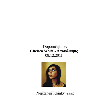
Doporučujeme:
Chelsea Wolfe - Ἀποκάλυψις
08.12.2011
Nejčtenější články
:
(měsíc)