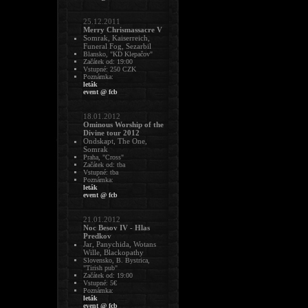
25.12.2011
Merry Chrismassacre V
Somrak, Kaiserreich,
Funeral Fog, Sezarbil
Blansko, "KD Klepačov"
Začátek od: 19:00
Vstupné: 250 CZK
Poznámka:
leták
event @ fcb
18.01.2012
Ominous Worship of the
Divine tour 2012
Ondskapt, The One,
Somrak
Praha, "Cross"
Začátek od: tba
Vstupné: tba
Poznámka:
leták
event @ fcb
21.01.2012
Noc Besov IV - Hlas
Predkov
Jar, Panychida, Wotans
Wille, Blackopathy
Slovensko, B. Bystrica,
"Tirish pub"
Začátek od: 19:00
Vstupné: 5€
Poznámka:
leták
event @ fcb