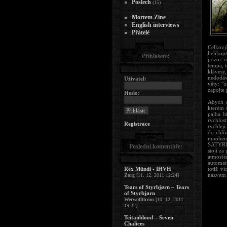
Poslech
(15)
Mortem Zine
English interviews
Přátelé
Celkový
helikop
Přihlášení:
pozor n
tempa, 
klávesy
nedodáv
Uživatel:
věty: “
zapojte
Heslo:
Abych s
kterém 
palba b
rychlos
Registrace
rychlej
do chlí
mnohem 
SATYRIC
Poslední komentáře:
stojí z
atmosfé
automat
Rêx Mündi - IHVH
totiž v
názvem „
Zorg
[11. 12. 2011 12:24]
Tears of Styrbjørn – Tears
of Styrbjørn
Werwolfthron
[10. 12. 2011
19:32]
Teitanblood – Seven
Chalices