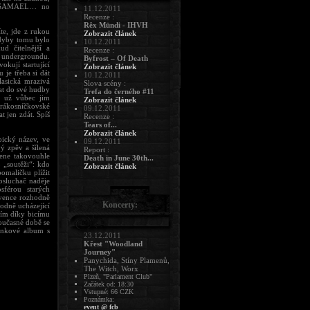
em SAMAEL… no
11.12.2011
Recenze :
Rêx Mündi - IHVH
e, jde z rukou
Zobrazit článek
kdyby tomu bylo
10.12.2011
d čitelnější a
Recenze :
u undergroundu.
Byfrost – Of Death
kují startující
Zobrazit článek
je třeba si dát
10.12.2011
lasická mrazivá
Slova scény :
at do své hudby
Trefa do černého #11
 a už vůbec jim
Zobrazit článek
 rákosníčkovské
09.12.2011
t jen zdát. Spíš
Recenze :
Tears of...
Zobrazit článek
ický název, ve
09.12.2011
 zpěv a šílená
Report :
ene takovouhle
Death in June 30th...
 „soutěži“: kdo
Zobrazit článek
omaličku plížit
osluchač naděje
sférou starých
vence rozhodně
Koncerty:
odně ucházející
ším díky bicímu
učasné době se
inkové album s
23.12.2011
Křest "Woodland
Journey"
Panychida, Stíny Plamenů,
The Witch, Worx
Plzeň, "Parlament Club"
Začátek od: 18:30
Vstupné: 66 CZK
Poznámka:
event @ fcb