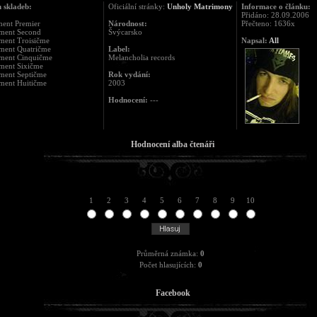
 skladeb:
Oficiální stránky:
Unholy Matrimony
Informace o článku:
Přidáno: 28.09.2006
ment Premier
Národnost:
Přečteno: 1636x
gment Second
Švýcarsko
ment Troisičme
Napsal:
All
gment Quatričme
Label:
gment Cinquičme
Melancholia records
gment Sixičme
gment Septičme
Rok vydání:
gment Huitičme
2003
Hodnocení:
---
Hodnocení alba čtenáři
1
2
3
4
5
6
7
8
9
10
Průměrná známka:
0
Počet hlasujících:
0
Facebook