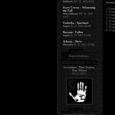
Dalihrob
[10. 12. 2011 6:01]
Seznam
Svart Crown – Witnessing
1.Frag
the Fall
2. Fra
Werwolfthron
[10. 12. 2011
3. Frag
1:07]
4. Fra
5. Fra
Umbrtka - Spočinutí
6. Fra
dagon
[9. 12. 2011 14:09]
7. Fra
8. Fra
Burzum - Fallen
dagon
[9. 12. 2011 11:01]
Arkona - Slovo
Mercader
[8. 12. 2011 15:58]
Doporučujeme:
Leviathan - True Traitor,
True Whore
03.12.2011
Nejčtenější články
:
(měsíc)