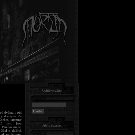
Vyhledávání:
řed dvěma a půl
ografie týče. Za
chet, tajemný
tů jako jsou
Aktualizace:
řiznávám se,
ýšlel o dalších
 tak na žádnou,