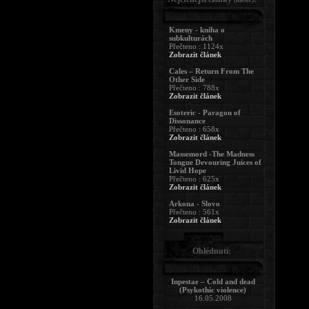
Kmeny - kniha o
subkulturách
Přečteno : 1124x
Zobrazit článek
Cales – Return From The
Other Side
Přečteno : 788x
Zobrazit článek
Esoteric - Paragon of
Dissonance
Přečteno : 658x
Zobrazit článek
Massemord -The Madness
Tongue Devouring Juices of
Livid Hope
Přečteno : 625x
Zobrazit článek
Arkona - Slovo
Přečteno : 561x
Zobrazit článek
Ohlédnutí:
Inpestae – Cold and dead
(Psykothic violence)
16.05.2008