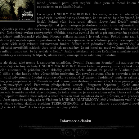
řádně „černou“ partu jsem nepřišel. Stále jsem se motal kol
odpusťte mi tu počáteční úvahu.
Co se týče UNHOLY MATRIMONY, tak vězte, že vše, co zde uslyšít
právě výše uvedené osoby (doufejme, že i ze srdce, bylo by špatné, 
jinak). Pokud však bylo první album „Love And Death“ poněku
přístupnější, tak jeho nástupce je doslova poctou tomu nejčernějším
 výsledek je však jaksi nevýrazný, a to především díky naprogramovaným bicím, které spíše evo
téru. Nehorázný cvrkot rozsypaných hřebíků, doslova cvrnká do uší a při opakovaném poslechu 
a jadrný antikřesťanský piercing. Naopak celkem zajímavý je zvuk kytar. Pokud máte rádi k
tak zde jich najdete opravdu požehnaně. Je vcelku zajímavé, že se Vladimir pokusil zakomponov
, které však mají vskutku rafinovanou funkci. Vůbec totiž jednotlivé skladby nezveličují
ají jaksi mystičtější nádech. Jsou totiž tak upozaděny, že mi hned na mysl vylétnou klasické
za mlhou hustou tak, že by se dala krájet…“. Jenže o nějakém rybníku Brčálníku si můžete necha
 představy o zasněžených Alpách, silném větru, ometajícím se zalidněným údolím.
e ale dostal také trochu k samotným skladbám. Úvodní „Fragment Premier“ má naprosto typ
se slučují všechny atributy UNHOLY MATRIMONY. Husté kytarové poryvy, mrazivý krákoravý
icího automatu. V průběhu první skladby jsem se trochu obával, že pokud to Vladimir pož
tí, těžko z jeho hudby něco výraznějšího pochytím. Žel první polovina alba je opravdu a jen o
i… když tedy pominu úvodní vybrnkávačku ve skladbě „Fragment Troisičme“, nuda se začíná p
vku, jako přejedená koza. Naštěstí tu však máme ještě druhou polovinu alba, kde se přece jen p
zajímavějších věcí. Především předposlední kousek, „Fragment Septičme“, dýchá atmo
ON, zároveň však skýtá spoustu promyšlených pasáží, přičemž závěrečná apokalyptická sek
a poslech. Nemůžu se však zbavit dojmu, že tohle všechno je na celé album málo. Deska má rozh
ru, nepatří rozhodně mezi odpad a smetí, zároveň však zapadává do šedi průměru, a to předev
u. Jsem opravdu zvědav, zda se Vladimir k UNHOLY MATRIMONY ještě v budoucnu vrátí. V so
íce věnuje svému dalšímu projektu TERRORTHRONE, se kterým nedávno vyprodukoval nov
Carriers Of Dust“. Ale to už je zase trošku jiný příběh…
Informace o článku