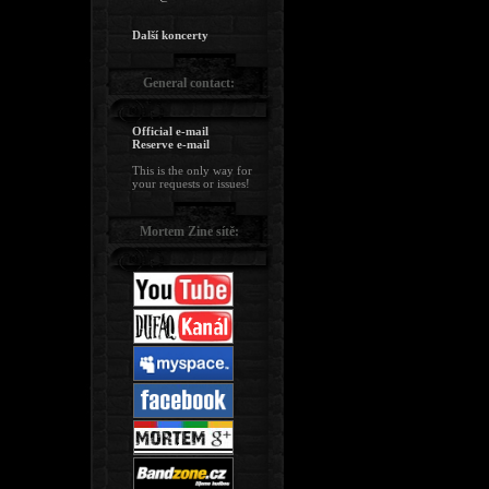
Další koncerty
General contact:
Official e-mail
Reserve e-mail
This is the only way for
your requests or issues!
Mortem Zine sítě: