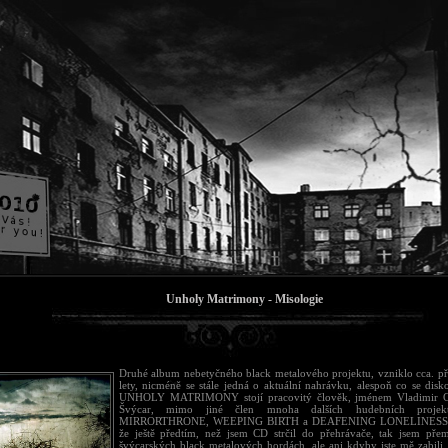
Unholy Matrimony - Misologie
Druhé album nebetyčného black metalového projektu, vzniklo cca. p
lety, nicméně se stále jedná o aktuální nahrávku, alespoň co se disk
UNHOLY MATRIMONY stojí pracovitý člověk, jménem Vladimir Co
Švýcar, mimo jiné člen mnoha dalších hudebních projek
MIRRORTHRONE, WEEPING BIRTH a DEAFENING LONELINESS. P
že ještě předtím, než jsem CD strčil do přehrávače, tak jsem přem
švýcarských black metalových hordách, ale ani kdyby jste mě zabili,