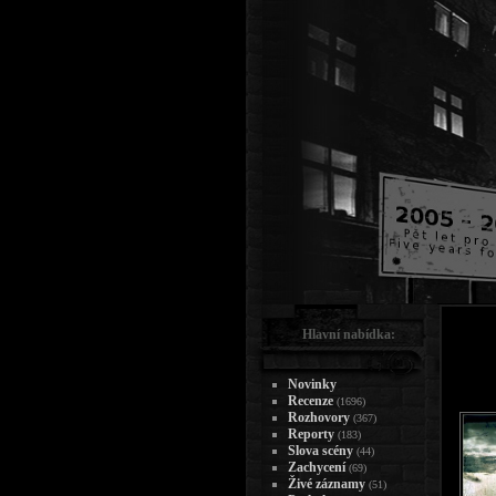
Hlavní nabídka:
Novinky
Recenze
(1696)
Rozhovory
(367)
Reporty
(183)
Slova scény
(44)
Zachycení
(69)
Živé záznamy
(51)