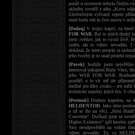
pasáž o svornosti nebyla čistým vo
skladby rovněž z alba „Kovy odjin
Závěrečným vyřvaný repete přída
snad budu mít tu čest znovu v nejb
[Dufaq]
V trojici kapel, na kter
FOR WAR
. Byl to jejich druhý 
jsem zvědav, jak to vyzní živě. B
změn, ale to vůbec nevadilo. I
dokázal, že tento projekt si zaslo
jeho tvorby je to snad projekt nejza
[Pavek]
Jestliže jsem největším
jmenoval uskupení Bialy Vitez, tit
jeho WAR FOR WAR. Rozhodně s
pouštěl, o to víc mě ale příjemně
možné jen díky zvuku – ten měli
technické aspekty jejich hry. S chut
[Pestnoir]
Druhou kapelou, na kte
HELDENTOD
. Jako intro poslo
a už se šlo na věci. „Hösi Halál“
Conventa“. Dočkali jsme se rovněž
Higher Existence“ (při kterém zpě
Sice neodpověděli na volání fan
vůbec nevadilo. To, co HELDE