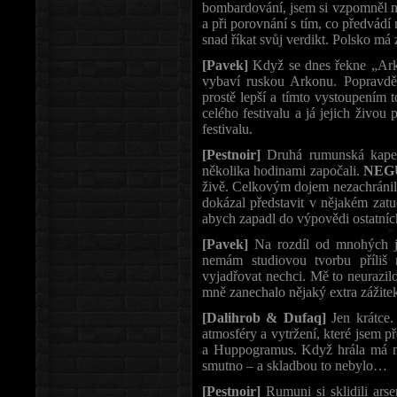
bombardování, jsem si vzpomněl na
a při porovnání s tím, co předv
snad říkat svůj verdikt. Polsko má 
[Pavek]
Když se dnes řekne „Arko
vybaví ruskou Arkonu. Popravdě 
prostě lepší a tímto vystoupením 
celého festivalu a já jejich živou
festivalu.
[Pestnoir]
Druhá rumunská kapela
několika hodinami započali.
NEG
živě. Celkovým dojem nezachránily 
dokázal představit v nějakém zat
abych zapadl do výpovědi ostatníc
[Pavek]
Na rozdíl od mnohých j
nemám studiovou tvorbu příliš 
vyjadřovat nechci. Mě to neurazil
mně zanechalo nějaký extra zážitek,
[Dalihrob & Dufaq]
Jen krátce.
atmosféry a vytržení, které jsem př
a Huppogramus. Když hrála má mi
smutno – a skladbou to nebylo…
[Pestnoir]
Rumuni si sklidili arse