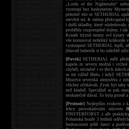
„Lords of the Nightrealm“ neb
vystoupí bez baskytaristy Mysterii
pekelné trio se SETHERIAL ujali 
otevřeli set. K mému překvapení byl
i další skladby, které následoval
proběhly rozporuplné dojmy, i tak
Kraath trýznil struny své kytary 
vše korunoval nelidský krákorák vo
vystoupení SETHERIAL lepší, ale
(hlavně bubeník si ho náležitě užíval
[Pavek]
SETHERIAL měli předsta
kapela ze severu možná i vrchol c
chyběl, nicméně i ve třech lidech
se mi vážně líbilo, i když SET
Mrazivá severská atmosféra z toho
všichni očekávali. Zvuk byl taky v
než kladně. Speciálně se pak mus
neskutečně dával. To byla prostě a
[Pestnoir]
Nejlepším zvukem z kap
lehce provokativním názvem
FINSTERFORST z alb prakticky v
Pohanská bouře 3 hrdinů oděných
budoucnosti ještě šanci a podív