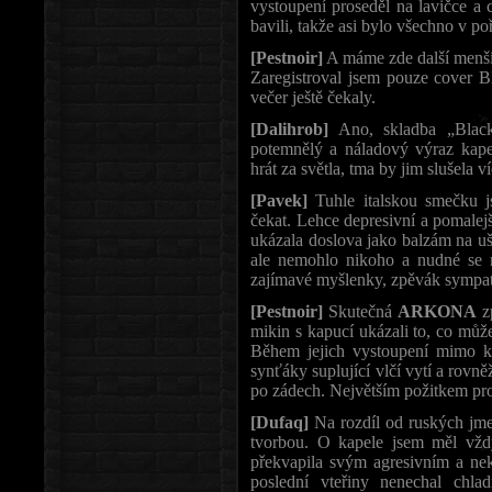
vystoupení proseděl na lavičce a c
bavili, takže asi bylo všechno v po
[Pestnoir]
A máme zde další menší 
Zaregistroval jsem pouze cover Bla
večer ještě čekaly.
[Dalihrob]
Ano, skladba „Black
potemnělý a náladový výraz k
hrát za světla, tma by jim slušela ví
[Pavek]
Tuhle italskou smečku j
čekat. Lehce depresivní a pomalej
ukázala doslova jako balzám na uši
ale nemohlo nikoho a nudné se m
zajímavé myšlenky, zpěvák sympať
[Pestnoir]
Skutečná
ARKONA
zp
mikin s kapucí ukázali to, co m
Během jejich vystoupení mimo ky
synťáky suplující vlčí vytí a rov
po zádech. Největším požitkem pro
[Dufaq]
Na rozdíl od ruských jme
tvorbou. O kapele jsem měl vžd
překvapila svým agresivním a ne
poslední vteřiny nenechal chl