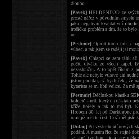
dlouho.
[Pavek]
HELDENTOD ze svých nást
prostě nářez v původním smyslu to
jako negativní kvalitativní ohodn
trošičku problém s tím, že to bylo 
ne.
[Pestnoir]
Oproti tomu folk / p
vůbec, a tak jsem se raději jal mo
[Pavek]
Chlapci se sem táhli až
počtu diváku ze všech kapel. By
nezasloužili. A to opět říkám z p
Tohle ale nebylo vtíravé ani nudné
jistou poetiku, až bych řekl, že 
kytarista se mi líbil velice. Za mě 
[Pestnoir]
Děčínskou klasiku
SE
kolotoč smrti, který na nás tato p
kříže hořely a tak to má být. K
Hrobem 80. let od Darkthrone pro
nimi již měl tu čest. Což měl jist
[Dufaq]
Po vyslechnutí nových sk
podání. A musím říct, že stejně dob
se starší tvorbou, která sice měl