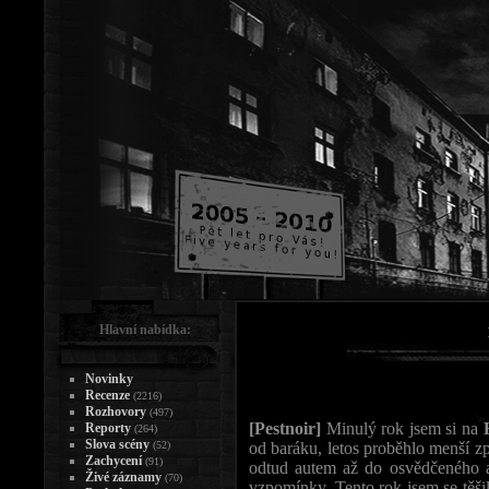
Hlavní nabídka:
Novinky
Recenze
(2216)
Rozhovory
(497)
[Pestnoir]
Minulý rok jsem si na
Reporty
(264)
Slova scény
(52)
od baráku, letos proběhlo menší z
Zachycení
(91)
odtud autem až do osvědčeného 
Živé záznamy
(70)
vzpomínky. Tento rok jsem se těšil 