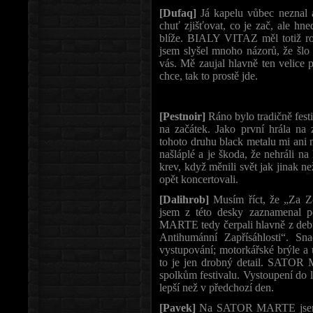
[Dufaq]
Já kapelu vůbec neznal 
chuť zjišťovat, co je zač, ale hn
blíže. BIALY VITAZ měl totiž ro
jsem slyšel mnoho názorů, že šlo
vás. Mě zaujal hlavně ten velice 
chce, tak to prostě jde.
[Pestnoir]
Ráno bylo tradičně festi
na začátek. Jako první hrála n
tohoto druhu black metalu mi ani 
našláplé a je škoda, že nehráli na
krev, když měnili svět jak jinak n
opět koncertovali.
[Dalihrob]
Musím říct, že „Za Zd
jsem z této desky zaznamenal p
MARTE tedy čerpali hlavně z deb
Antihumánní Zapřísáhlosti“. Sn
vystupování; motorkářské brýle
to je jen drobný detail. SATOR 
spolkům festivalu. Vystoupení do li
lepší než v předchozí den.
[Pavek]
Na SATOR MARTE jsem se 