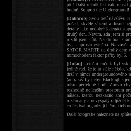
pití! Další ročník festivalu musí b
hodně. Support the Underground!
[Dalihrob]
Svou třetí návštěvu He
počasí, skvělé zázemí a dosud nejsi
detaily jako nedobré jedenáctist
druhý den. Nevím, zda jsem si pros
rozdíl jsem cítil. Na druhou stran
byla naprosto výtečná. Na závěr v
SATOR MARTE na druhý den; velic
mimochodem faktor pařby byl 5.
[Dufaq]
Letošní ročník byl vsku
jedině rád, že je tu stále někdo, kd
drží v rámci undergroundového m
(ano, kéž by nebyl Blacklights jen
místo perfektně hodí. Znovu chvá
rozhodně nejlepším prostorem pro
nálada, kterou nezkazilo ani poča
rozlámaný a nevyspalý odjížděl 
co festival organizují i těm, kteří na
Další fotografie naleznete na spřá