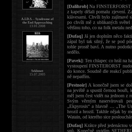
[Dalihrob]
Na FINSTERFORST jsem
z kapely dělali pomalu zjevení. Z
klávesami. Chvíli bylo zajímavé 
A.I.D.S. - Syndrome of
po chvíli mě z ublikaných světe
the End Approaching
13.01.2008
většinu toho, co na folk metalu n
[Dufaq]
Já jen doplním něco faktič
zápal byl tak silný, že se pod pód
tohle prostě baví. A nutno podotk
sedělo.
[Pavek]
: Ten chlapec co hrál na h
vystoupení FINSTERORST nudou, k
do konce. Soudně dle reakcí publi
Sekhmet
15.07.2005
ně nepatřím.
[Pestnoir]
A konečně jsem se do
na jeviště a spustil černou bouři, 
měl jsem čest vidět na jednom z 
Svým věrným naservírovali pe
„Ekpyrosis“ a hlavně … „The Und
hrozil a hrozil. Takhle nějak by 
Watain, od kterého sice poslouc
[Dufaq]
Krátce před jedenáctou v
snů. Konečně uvidím SETHERIAL