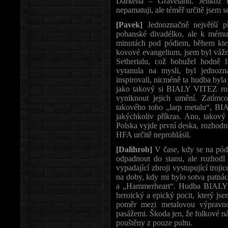
Darkena – Graveland. Jelikož 
nepamatuji, ale téměř určitě jsem 
[Pavek]
Jednoznačně největší př
pohanské divadélko, ale k mému
minutách pod pódiem, během kter
kovové evangelium, jsem byl vážně
Setherialu, což bohužel hodně l
vytanula na mysli, byl jednozna
inspirovali, nicméně ta hudba byl
jako takový si BIALY VITEZ roz
vyniknout jejich umění. Zatímco
takového toho „larp metalu“, B
jakýchkoliv příkras. Ano, takov
Polska vyjde první deska, rozhodně
HFA určitě neprohlásil.
[Dalihrob]
V čase, kdy se na pód
odpadnout do stanu, ale rozhodl j
vypadající zbroji vystupující tro
na doby, kdy mi bylo sotva patnác
a „Hammerheart“. Hudba BIALY V
heroický a epický pocit, který js
poměr mezi metalovou výpravno
pasážemi. Škoda jen, že folkové nás
pouštěny z pouze pultu.