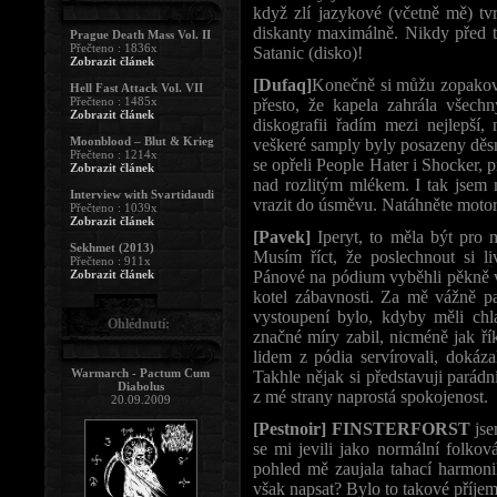
když zlí jazykové (včetně mě) tvr
diskanty maximálně. Nikdy před tí
Prague Death Mass Vol. II
Přečteno : 1836x
Satanic (disko)!
Zobrazit článek
[Dufaq]
Konečně si můžu zopakovat
Hell Fast Attack Vol. VII
Přečteno : 1485x
přesto, že kapela zahrála všechn
Zobrazit článek
diskografii řadím mezi nejlepší
Moonblood – Blut & Krieg
veškeré samply byly posazeny děsn
Přečteno : 1214x
se opřeli People Hater i Shocker, 
Zobrazit článek
nad rozlitým mlékem. I tak jsem 
Interview with Svartidaudi
vrazit do úsměvu. Natáhněte moto
Přečteno : 1039x
Zobrazit článek
[Pavek]
Iperyt, to měla být pro 
Sekhmet (2013)
Musím říct, že poslechnout si l
Přečteno : 911x
Zobrazit článek
Pánové na pódium vyběhli pěkně v 
kotel zábavnosti. Za mě vážně par
vystoupení bylo, kdyby měli chl
Ohlédnutí:
značné míry zabil, nicméně jak ří
lidem z pódia servírovali, dokáz
Warmarch - Pactum Cum
Takhle nějak si představuji parád
Diabolus
z mé strany naprostá spokojenost.
20.09.2009
[Pestnoir]
FINSTERFORST
jse
se mi jevili jako normální folko
pohled mě zaujala tahací harmoni
však napsat? Bylo to takové příjem