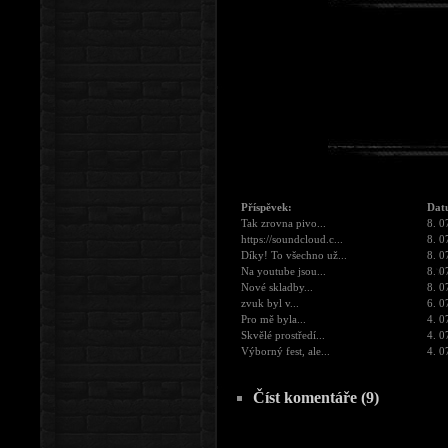
Příspěvek:
Dat
Tak zrovna pivo...
8. 0
https://soundcloud.c...
8. 0
Díky! To všechno už...
8. 0
Na youtube jsou...
8. 0
Nové skladby...
8. 0
zvuk byl v...
6. 0
Pro mě byla...
4. 0
Skvělé prostředí...
4. 0
Výborný fest, ale...
4. 0
Číst komentáře (9)