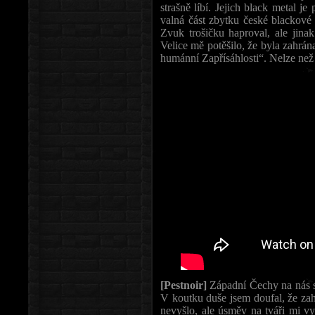
strašně líbí. Jejich black metal j
valná část zbytku české blackové
Zvuk trošičku haproval, ale jina
Velice mě potěšilo, že byla zahrá
humánní Zapřísáhlosti“. Nelze než 
[Pestnoir]
Západní Čechy na nás sn
V koutku duše jsem doufal, že za
nevyšlo, ale úsměv na tváři mi vy