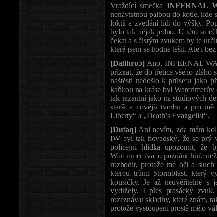
Vraždící smečka
INFERNAL 
nenávistnou palbou do kotle, kde se
loktů a zvedání lidí do výšky. Po
bylo tak nějak jedno. U této sm
čekat a s čistým zvukem by to urč
které jsem se hodně těšil. Ale i be
[Dalihrob]
Ano, INFERNAL WAR pat
přiznat, že do třetice všeho zlého 
naštěstí nedošlo k průseru jako p
kaňkou na kráse byl Warcrimerův (
tak razantní jako na studiových d
starší a novější tvorbu a pro mě 
Liberty“ a „Death’s Evangelist“.
[Dufaq]
Ani nevím, zda mám koleg
IW byl tak hovadský, že se prý v 
policejní hlídka upozornit, že 
Warcrimer řval o poznání hůře než
rozhodit, protože mé oči a sluch
kterou trůnil Stormblast, který v
kousíčky. Je až neuvěřitelné s 
vydržely. I přes prasácký zvuk,
rozeznávat skladby, které znám, t
protože vystoupení prostě mělo vá