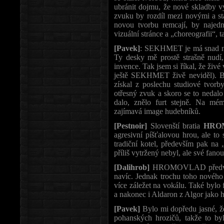
ubránit dojmu, že nové skladby vy
zvuku by rozdíl mezi novými a sta
novou tvorbu remcají, by najed
vizuální stránce a „choreografii“, 
[Pavek]
: SEKHMET je má snad nej
Ty desky mě prostě strašně nudí
invence. Tak jsem si říkal, že živ
ještě SEKHMET živě neviděl). Bo
získal z poslechu studiové tvo
otřesný zvuk a skoro se to nedalo 
dalo, znělo furt stejně. Na m
zajímavá image hudebníků.
[Pestnoir]
Slovenští bratia
HRO
agresivní píšťalovou hrou, ale t
tradiční kotel, především pak na
příliš vytržený nebyl, ale své fanou
[Dalihrob]
HROMOVLAD předvedli 
navíc. Jednak trochu toho nového m
více záležet na vokálu. Také bylo
a nakonec i Aldaron z Algor jako h
[Pavek]
Bylo mi dopředu jasné,
pohanských hrozičů, takže to byl