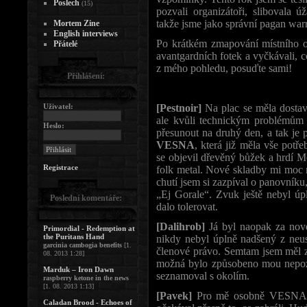
Poslech
(15)
pozvali organizátoři, slibovala 
takže jsme jako správní pagan warri
Mortem Zine
English interviews
Po krátkém zmapování místního o
Přátelé
avantgardních fotek a vyčkávali,
z mého pohledu, posuďte sami!
Přihlášení:
Uživatel:
[Pestnoir]
Na plac se měla dosta
ale kvůli technickým problémům by
Heslo:
přesunout na druhý den, a tak je p
VESNA
, která již měla vše pot
se objevil dřevěný bůžek a hrdí M
Registrace
folk metal. Nové skladby mi moc n
chutí jsem si zazpíval o panovník
„Ej Gorale“. Zvuk ještě nebyl úpl
Poslední komentáře:
dalo tolerovat.
[Dalihrob]
Já byl naopak za nové,
Primordial - Redemption at
the Puritans Hand
nikdy nebyl úplně nadšený z neus
garcinia cambogia benefits
[1.
členové právo. Semtam jsem měl z 
08. 2013 1:28]
možná bylo způsobeno mou nepoz
Marduk – Iron Dawn
seznamoval s okolím.
raspberry ketone in the news
[1. 08. 2013 1:13]
[Pavek]
Pro mě osobně VESNA ro
Caladan Brood - Echoes of