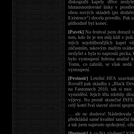
diskografii kapely dříve nesly
blutausnordovské linky v prostř
obou nových skladeb (po druhém 
Existence“) docela povedlo. Pak u
půlhodině byl konec.
[Pavek]
Na festival jsem dorazil
tom, kdo že je ten můj kůň v poli.
mých nejoblíbenějších kapel vů
zúčastním, takovým malým svátke
neslyšel a byla to naprostá pecka,
bylo vystoupení Inferna strašně 
Tomu, co zahráli, se však nedá
vystoupení.
[Pestnoir]
Letošní HFA uzavíral
Rovněž pak skladby z „Black Dev
na Fantomech 2010, tak si moc n
vymódění. Jejich těla zdobily dlo
výjevy. No prostě skutečné INFE
celý kotel řval slavné slovní spoj
… ale ne doslova! Následovala T
předkládal samé kvalitní taneční h
a tak jsem naprosto spokojený, ožr
[Pestnoir]
A co říct závěrem? Výbo