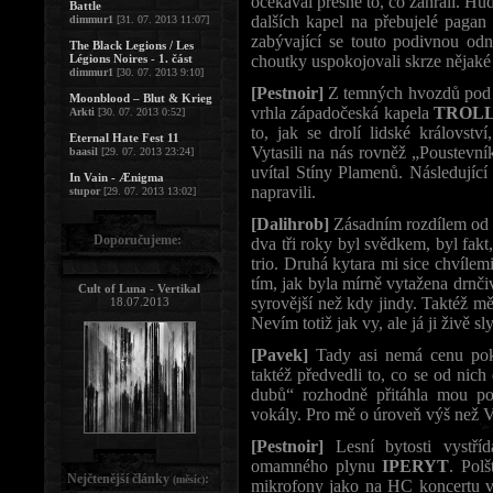
očekával přesně to, co zahráli. Hu
Battle
dalších kapel na přebujelé pagan 
dimmur1
[31. 07. 2013 11:07]
zabývající se touto podivnou od
The Black Legions / Les
Légions Noires - 1. část
choutky uspokojovali skrze nějak
dimmur1
[30. 07. 2013 9:10]
[Pestnoir]
Z temných hvozdů pod 
Moonblood – Blut & Krieg
vrhla západočeská kapela
TROL
Arkti
[30. 07. 2013 0:52]
to, jak se drolí lidské královst
Eternal Hate Fest 11
Vytasili na nás rovněž „Poustevní
baasil
[29. 07. 2013 23:24]
uvítal Stíny Plamenů. Následující
In Vain - Ænigma
napravili.
stupor
[29. 07. 2013 13:02]
[Dalihrob]
Zásadním rozdílem od o
Doporučujeme:
dva tři roky byl svědkem, byl fak
trio. Druhá kytara mi sice chvílem
tím, jak byla mírně vytažena dr
Cult of Luna - Vertikal
syrovější než kdy jindy. Taktéž mě
18.07.2013
Nevím totiž jak vy, ale já ji živě s
[Pavek]
Tady asi nemá cenu po
taktéž předvedli to, co se od nich
dubů“ rozhodně přitáhla mou po
vokály. Pro mě o úroveň výš než V
[Pestnoir]
Lesní bytosti vystří
omamného plynu
IPERYT
. Pol
Nejčtenější články
:
(měsíc)
mikrofony jako na HC koncertu ve 