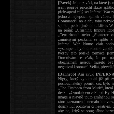
[Pavek]
Jedna z věcí, na které jse
jsem poprvé přičichl skrze spl
překvapení celý set Infernal War za
jedno z nejlepších splitek vůbec.
Command“, no a aby toho nebylo m
splitka, pecku jménem „Life is Wa
na přání: „Crushing Impure Idol
„Terrorfront“ nebo „Shatterer 
zmíněnými peckami ze splitu k
Infernal War. Nutno však podo
vystoupení bylo dokonale zabit
tvorby této polské formace jsem
Domnívám se však, že pro návš
obeznámení nejsou, muselo být 
negativní konotací. Velká, převelk
[Dalihrob]
Ani zvuk
INFERN
Nigry, který vypomohl již při z
poslouchatelný poměr, což bylo 
„The Firstborn from Murk“, která
desku „Omniabsence Filled By Hi
image a hlavně touto zmíněnou sk
ráno zaznamenal nemálo konverz
dojmy lidí pozitivní či negativní, 
aby ne, když se song táhne bezm