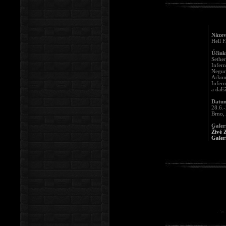
Název
Hell F
Účinku
Sether
Infern
Negur
Arko
Infer
a další
Datum
28.6.
Brno,
Galer
Živé 
Galer