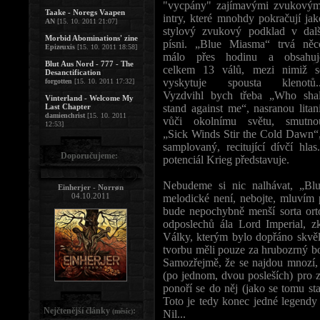
"vycpány" zajímavými zvukovým
Taake - Noregs Vaapen
intry, které mnohdy pokračují jak
AN
[15. 10. 2011 21:07]
stylový zvukový podklad v dalš
Morbid Abominations' zine
písni. „Blue Miasma“ trvá něc
Epizeuxis
[15. 10. 2011 18:58]
málo přes hodinu a obsahuj
Blut Aus Nord - 777 - The
celkem 13 válů, mezi nimiž s
Desanctification
vyskytuje spousta klenotů..
forgotten
[15. 10. 2011 17:32]
Vyzdvihl bych třeba „Who shal
Vinterland - Welcome My
Last Chapter
stand against me“, nasranou litani
damienchrist
[15. 10. 2011
vůči okolnímu světu, smutno
12:53]
„Sick Winds Stir the Cold Dawn“,
samplovaný, recitující dívčí hl
Doporučujeme:
potenciál Krieg představuje.
Nebudeme si nic nalhávat, „Blu
Einherjer - Norrøn
04.10.2011
melodické není, nebojte, mluvím 
bude nepochybně menší sorta ort
odposlechů ála Lord Imperial, z
Války, kterým bylo dopřáno skvělé
tvorbu měli pouze za hrubozrný b
Samozřejmě, že se najdou mnozí, 
(po jednom, dvou posleších) pro 
ponoří se do něj (jako se tomu stal
Toto je tedy konec jedné legendy 
Nejčtenější články
:
(měsíc)
Nil...