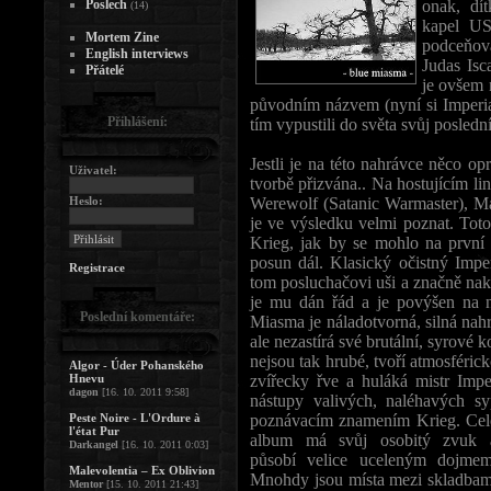
Poslech
onak, dít
(14)
kapel US
Mortem Zine
podceňova
English interviews
Judas Isc
Přátelé
je ovšem 
původním názvem (nyní si Imperial s
Přihlášení:
tím vypustili do světa svůj posled
Jestli je na této nahrávce něco op
Uživatel:
tvorbě přizvána.. Na hostujícím li
Heslo:
Werewolf (Satanic Warmaster), Mal
je ve výsledku velmi poznat. Tot
Krieg, jak by se mohlo na první
posun dál. Klasický očistný Imper
Registrace
tom posluchačovi uši a značně nako
je mu dán řád a je povýšen na n
Poslední komentáře:
Miasma je náladotvorná, silná nah
ale nezastírá své brutální, syrové k
nejsou tak hrubé, tvoří atmosféri
Algor - Úder Pohanského
Hnevu
zvířecky řve a huláká mistr Impe
dagon
[16. 10. 2011 9:58]
nástupy valivých, naléhavých sy
Peste Noire - L'Ordure à
poznávacím znamením Krieg. Cel
l'état Pur
album má svůj osobitý zvuk 
Darkangel
[16. 10. 2011 0:03]
působí velice uceleným dojmem
Malevolentia – Ex Oblivion
Mnohdy jsou místa mezi skladbam
Mentor
[15. 10. 2011 21:43]