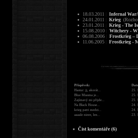
18.03.2011
|
Infernal War/
24.01.2011
|
Krieg
(Rozho
23.01.2011
|
Krieg - The Is
15.08.2010
|
Witchery - W
06.08.2006
|
Frostkrieg – 
11.06.2005
|
Frostkrieg - M
Příspěvek:
Dat
Hastur: jj, akorát...
25. 
Blue Miasma je...
25. 
Zajímavý mi přijde...
25. 
Na Black House...
24. 
krieg patri medzi...
24. 
aaaale nieee, len...
23. 
Číst komentáře (6)