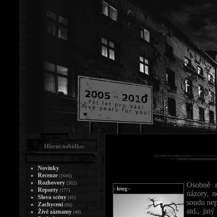
Hlavní nabídka:
Novinky
Recenze
(1645)
Rozhovory
(362)
Osobně n
Reporty
(177)
názory, 
Slova scény
(41)
soudu nep
Zachycení
(66)
atd., jin
Živé záznamy
(48)