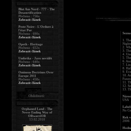
Blut Aus Nord - 777 - The
Desanctification
Přečteno : 756x
Zobrazit článek
Peste Noire - L'Ordure à
l'état Pur
Sezna
Přečteno : 690x
Zobrazit článek
1. Th
Night
Opeth - Heritage
2. Wh
Přečteno : 652x
3. The
Zobrazit článek
4. Un
5. Th
Umbrtka - Jaro nevidět
6. An
Přečteno : 640x
7. Li
Zobrazit článek
8. Hal
9. Ev
Ominous Doctrines Over
10. A
Europe 2011
Funer
Přečteno : 458x
11. Th
Zobrazit článek
12. Se
13. T
Ohlédnutí:
Národ
USA
Label
Orphaned Land - The
No Co
Never Ending Way of
ORwarriOR
Rok v
13.02.2010
2006
Hodno