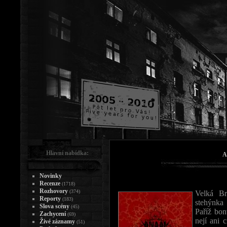
Hlavní nabídka:
A
Novinky
Recenze
(1718)
Rozhovory
(374)
Velká Br
Reporty
(183)
stehýnka
Slova scény
(45)
Paříž bon
Zachycení
(69)
nejí ani 
Živé záznamy
(51)