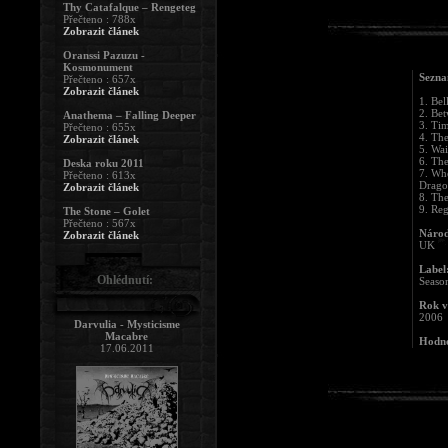
Thy Catafalque – Rengeteg
Přečteno : 788x
Zobrazit článek
Oranssi Pazuzu -
Kosmonument
Sezna
Přečteno : 657x
Zobrazit článek
1. Be
2. Be
Anathema – Falling Deeper
3. Ti
Přečteno : 655x
4. Th
Zobrazit článek
5. Wai
6. Th
Deska roku 2011
7. Wh
Přečteno : 613x
Drago
Zobrazit článek
8. Th
9. Re
The Stone – Golet
Přečteno : 567x
Národ
Zobrazit článek
UK
Label
Ohlédnutí:
Seaso
Rok v
2006
Darvulia - Mysticisme
Macabre
Hodno
17.06.2011