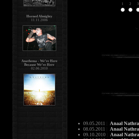
1
2
3
Horned Almighty
11.11.2006
Anathema - We’re Here
Because We’re Here
02.06.2010
09.05.2011
|
Anaal Nathra
08.05.2011
|
Anaal Nathra
09.10.2010
|
Anaal Nathr