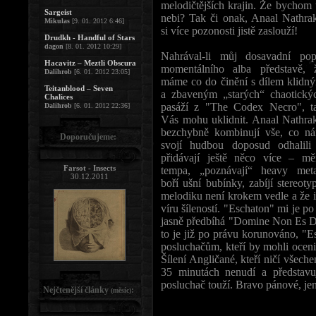
melodičtějších krajin. Že bychom 
Sargeist
nebi? Tak či onak, Anaal Nathra
Mikulas
[9. 01. 2012 6:46]
si více pozonosti jistě zaslouží!
Drudkh - Handful of Stars
dagon
[8. 01. 2012 10:29]
Nahrával-li můj dosavadní pop
Hacavitz – Meztli Obscura
momentálního alba představě, 
Dalihrob
[6. 01. 2012 23:05]
máme co do činění s dílem klidn
Teitanblood – Seven
a zbaveným „starých“ chaotický
Chalices
pasáží z "The Codex Necro", t
Dalihrob
[6. 01. 2012 22:36]
Vás mohu uklidnit. Anaal Nathra
bezchybně kombinují vše, co n
Doporučujeme:
svojí hudbou doposud odhalili
přidávají ještě něco více – mě
Farsot - Insects
tempa, „poznávají“ heavy meta
30.12.2011
boří ušní bubínky, zabíjí stereot
melodiku není krokem vedle a že i
víru šíleností. "Eschaton" mi je p
jasně předbíhá "Domine Non Es D
to je již po právu korunováno, "Es
posluchačům, kteří by mohli oceni
Šílení Angličané, kteří ničí všeche
35 minutách nenudí a představu
posluchač touží. Bravo pánové, jen 
Nejčtenější články
:
(měsíc)