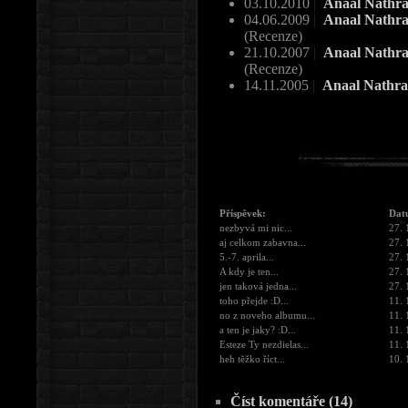
03.10.2010
|
Anaal Nathra
04.06.2009
|
Anaal Nathrak
(Recenze)
21.10.2007
|
Anaal Nathrak
(Recenze)
14.11.2005
|
Anaal Nathra
Příspěvek:
Dat
nezbyvá mi nic...
27. 
aj celkom zabavna...
27. 
5.-7. aprila...
27. 
A kdy je ten...
27. 
jen taková jedna...
27. 
toho přejde :D...
11. 
no z noveho albumu...
11. 
a ten je jaky? :D...
11. 
Esteze Ty nezdielas...
11. 
heh těžko říct...
10. 
Číst komentáře (14)