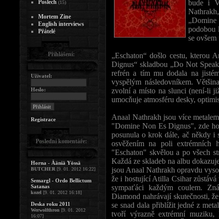
Poslech
bude i V.
(15)
Nathrakh
Mortem Zine
„Domine 
English interviews
podobou k
Přátelé
se ovšem 
Přihlášení:
„Eschaton“ došlo cestu, kterou 
Dignus“ skladbou „Do Not Speak“,
refrén a tím mu dodala na jisté
Uživatel:
vyspělým následovníkem. Většina
Heslo:
zvolní a místo na slunci (není-li 
umocňuje atmosféru desky, optimis
Anaal Nathrakh jsou více metalem, 
Registrace
"Domine Non Es Dignus", zde ho 
posunula o krok dále, ač někdy i
Poslední komentáře:
osvěžením na poli extrémních h
"Eschaton" skvělou a po všech st
Každá ze skladeb na albu dokazuje
Horna - Ääniä Yössä
jsou Anaal Nathrakh opravdu vysok
BUTCHER
[9. 01. 2012 16:22]
že i hostující Atilla Csihar zůstává
Semargl - Ordo Bellictum
Satanas
sympaťáci každým coulem. Zná
kozel
[9. 01. 2012 16:18]
Diamond nahrávají skutečnosti, že
Deska roku 2011
se snad dala přiblížit jedné z met
Werwolfthron
[9. 01. 2012
tvoří výrazně extrémní muziku, 
16:07]