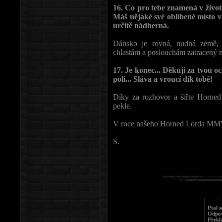
16. Co pro tebe znamená v život
Máš nějaké své oblíbené místo 
určitě nádherná.
Dánsko je rovná, nudná země, 
chlastám a poslouchám zatracený m
17. Je konec... Děkuji za tvou 
poli... Sláva a vroucí dík tobě!
Díky za rozhovor a šiřte Horned 
pekle.
V roce našeho Horned Lorda MM
S.
Ptal s
Odpov
Překl