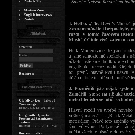
Poslech
Smerte: Nejsem fanouškem hudby, 
(15)
Mortem Zine
English interviews
Přátelé
1. Hell-o. „The Devil’s Music“ j
Zaznamenáváte i bezpochyby mno
Přihlášení:
rozdíl v tomto časovém úseku
Music“? Cítíte větší zájem o svo
Uživatel:
Hellz Mortem zine. Již jsme obdrž
Heslo:
a jsme samozřejmě spokojeni s náz
ačkoli neděláme hudbu, abychom 
negativních recenzí nedůležitých. J
tou první, hlavně kvůli názvu. A
Registrace
děláme, to je ten důvod, proč vědě
Poslední komentáře:
2. Pozměnili jste nějak systém
Zaměřili jste se na nějaké uce
mého hlediska se totiž rozhodně
Old Silver Key - Tales of
Wanderings
frost666
[13. 12. 2011 18:55]
Hlavní rozdíl ve tvorbě nového 
Gorgoroth - Quantos
veškerý materiál na „Black Metal Je
Possunt ad Satanitatem
materiálem. Právě toto změnilo vý
Trahunt
špinavé výhně. Po lyrické stránce
Dalihrob
[13. 12. 2011 15:59]
udělat všechny písně v dohodě s Ďá
Burzum - Fallen