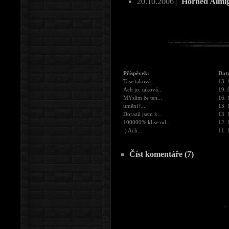
20.10.2006
|
Horned Almigh
Příspěvek:
Dat
Tase taková...
13. 
Ach jo. taková...
19. 
MYslim že ten...
16. 
umění?...
13. 
Dorazil jsem k...
13. 
100000% klise od...
12. 
:) Ach...
11. 
Číst komentáře (7)