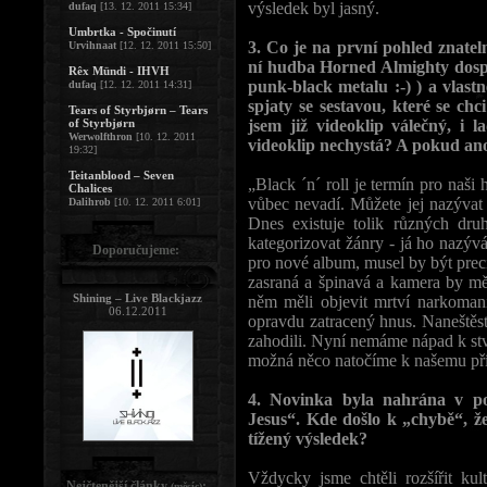
výsledek byl jasný.
dufaq
[13. 12. 2011 15:34]
Umbrtka - Spočinutí
3. Co je na první pohled znatel
Urvihnaat
[12. 12. 2011 15:50]
ní hudba Horned Almighty dospě
Rêx Mündi - IHVH
punk-black metalu :-) ) a vlastně
dufaq
[12. 12. 2011 14:31]
spjaty se sestavou, které se chci
Tears of Styrbjørn – Tears
of Styrbjørn
jsem již videoklip válečný, i 
Werwolfthron
[10. 12. 2011
videoklip nechystá? A pokud an
19:32]
Teitanblood – Seven
„Black ´n´ roll je termín pro naši
Chalices
vůbec nevadí. Můžete jej nazývat 
Dalihrob
[10. 12. 2011 6:01]
Dnes existuje tolik různých druh
kategorizovat žánry - já ho nazýv
Doporučujeme:
pro nové album, musel by být preci
zasraná a špinavá a kamera by mě
Shining – Live Blackjazz
něm měli objevit mrtví narkomani
06.12.2011
opravdu zatracený hnus. Naneštěstí
zahodili. Nyní nemáme nápad k stvo
možná něco natočíme k našemu pří
4. Novinka byla nahrána v p
Jesus“. Kde došlo k „chybě“, ž
tížený výsledek?
Vždycky jsme chtěli rozšířit ku
Nejčtenější články
:
(měsíc)