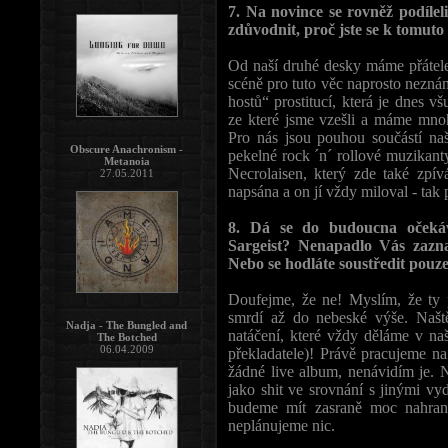
7. Na novince se rovněž podíleli
zdůvodnit, proč jste se k tomuto
Od naší druhé desky máme přátele, 
scéně pro tuto věc naprosto nezná
hostů“ prostitucí, která je dnes 
ze které jsme vzešli a máme mnoho
Pro nás jsou pouhou součástí na
Obscure Anachronism -
pekelné rock ´n´ rollové muzikanty
Metanoia
Necrolaisen, který zde také zpív
27.05.2011
napsána a on jí vždy miloval - tak 
8. Dá se do budoucna očekáv
Sargeist? Nenapadlo Vás zazn
Nebo se hodláte soustředit pouz
Doufejme, že ne! Myslím, že ty p
smrdí až do nebeské výše. Našt
Nadja - The Bungled and
natáčení, které vždy děláme v na
The Botched
06.04.2009
překladatele)! Právě pracujeme na
žádné live album, nenávidím je. 
jako shit ve srovnání s jinými 
budeme mít zasraně moc nahranéh
neplánujeme nic.