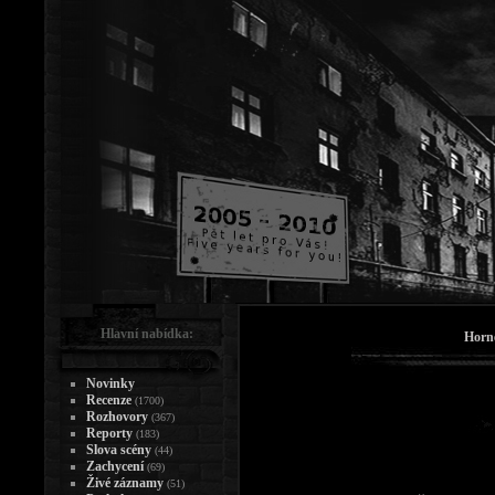
Hlavní nabídka:
Horn
Novinky
Recenze
(1700)
Rozhovory
(367)
Reporty
(183)
Slova scény
(44)
Zachycení
(69)
Živé záznamy
(51)