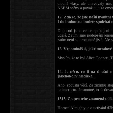
dlouhé vlasy, ale unavovaly nás,
NSBM scény a považuji ji za omez
12. Zdá se, že jste našli kvalitn
I do budoucna budete spoléhat n
Doposud jsme velice spokojeni s I
udělá. Zatím jsme podepsáni jeno
zatím není stoprocentně jisté. Ale
13. Vzpomínáš si, jaké metalové 
Myslím, že to byl Alice Cooper „T
14. Je něco, co ti na dnešní 
jakéhokoliv hlediska...
Ano, spoustu věcí. Za zmínku stojí t
na internetu. Je smutné, to sledovat
1515. Co pro tebe znamená toli
Horned Almighty je o uctívání ďábla