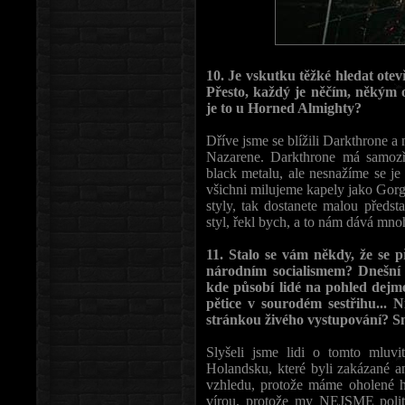
10. Je vskutku těžké hledat otev
Přesto, každý je něčím, někým 
je to u Horned Almighty?
Dříve jsme se blížili Darkthrone a
Nazarene. Darkthrone má samozř
black metalu, ale nesnažíme se je
všichni milujeme kapely jako Gorg
styly, tak dostanete malou předst
styl, řekl bych, a to nám dává mn
11. Stalo se vám někdy, že se p
národním socialismem? Dnešní f
kde působí lidé na pohled dejm
pětice v sourodém sestřihu... 
stránkou živého vystupování? Sn
Slyšeli jsme lidi o tomto mluv
Holandsku, které byli zakázané an
vzhledu, protože máme oholené hl
vírou, protože my NEJSME politi