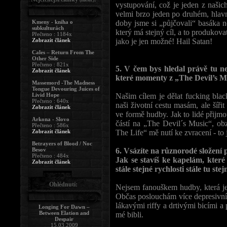
vystupování, což je jeden z našic
velmi brzo jeden po druhém, hlavn
Kmeny - kniha o
doby jsme si „půjčovali“ basáka n
subkulturách
který má stejný cíl, a to produkov
Přečteno : 1184x
Zobrazit článek
jako je jen možné! Hail Satan!
Cales – Return From The
Other Side
Přečteno : 821x
5. V čem bys hledal právě tu n
Zobrazit článek
které momenty z „The Devil’s M
Massemord -The Madness
Tongue Devouring Juices of
Livid Hope
Našim cílem je dělat fucking blac
Přečteno : 640x
naši životní cestu masám, ale šíř
Zobrazit článek
ve formě hudby. Jak to lidé přij
Arkona - Slovo
částí na „The Devil´s Music“, ob
Přečteno : 586x
Zobrazit článek
The Life“ mě nutí ke zvracení - to 
Betrayers of Blood / Noc
Besov
6. Vsázíte na různorodé složení 
Přečteno : 484x
Jak se stavíš ke kapelám, které
Zobrazit článek
stále stejné rychlosti stále tu ste
Ohlédnutí:
Nejsem fanouškem hudby, která je 
Občas poslouchám více depresivní 
lákavými riffy a drtivými bicími 
Longing For Dawn –
Between Elation and
mé bibli.
Despair
15.03.2009