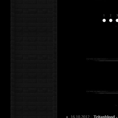
1
2
3
16.10.2012
|
Teitanblood -