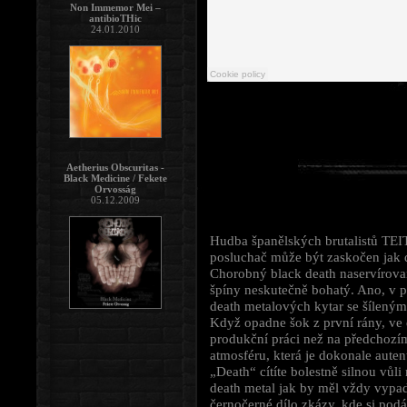
Non Immemor Mei –
antibioTHic
24.01.2010
Aetherius Obscuritas -
Black Medicine / Fekete
Orvosság
05.12.2009
Hudba španělských brutalistů T
posluchač může být zaskočen jak 
Chorobný black death naservírova
špíny neskutečně bohatý. Ano, v pr
death metalových kytar se šílenými
Když opadne šok z první rány, ve 
produkční práci než na předchozím
atmosféru, která je dokonale auten
„Death“ cítíte bolestně silnou vůli 
death metal jak by měl vždy vypad
černočerné dílo zkázy, kde si po