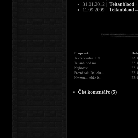
31.01.2012
|
Teitanblood 
11.09.2009
|
Teitanblood –
Příspěvek:
Dat
Takze vlastne 11/10...
23. 
Teitanblood mi...
22. 
Najhorsie...
22. 
Přesně tak, Daliobr...
22. 
Hmmm... takže 0...
22. 
Číst komentáře (5)