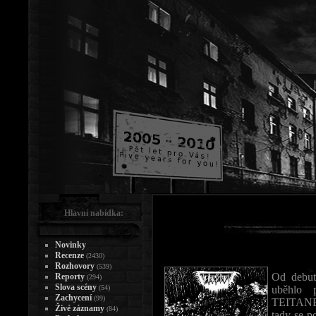
Hlavní nabídka:
Novinky
Recenze
(2430)
Rozhovory
(539)
Od debu
Reporty
(294)
Slova scény
(54)
uběhlo 
Zachycení
(99)
TEITANBL
Živé záznamy
(84)
tady se p