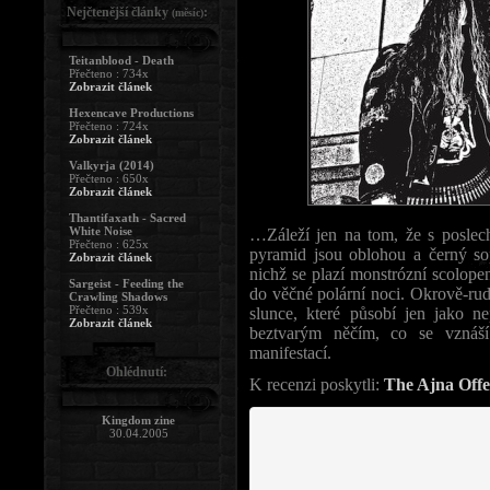
Nejčtenější články
:
(měsíc)
Teitanblood - Death
Přečteno : 734x
Zobrazit článek
Hexencave Productions
Přečteno : 724x
Zobrazit článek
Valkyrja (2014)
Přečteno : 650x
Zobrazit článek
Thantifaxath - Sacred
White Noise
…Záleží jen na tom, že s poslec
Přečteno : 625x
pyramid jsou oblohou a černý so
Zobrazit článek
nichž se plazí monstrózní scolopen
Sargeist - Feeding the
do věčné polární noci. Okrově-rudý
Crawling Shadows
Přečteno : 539x
slunce, které působí jen jako 
Zobrazit článek
beztvarým něčím, co se vznáš
manifestací.
Ohlédnutí:
K recenzi poskytli:
The Ajna Offe
Kingdom zine
30.04.2005