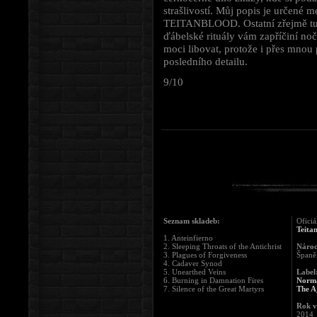
strašlivostí. Můj popis je určené m
TEITANBLOOD. Ostatní zřejmě tuší,
ďábelské rituály vám zapříčiní noč
moci libovat, protože i přes mnou
posledního detailu.
9/10
Seznam skladeb:
Oficiá
Teita
1. Anteinfierno
2. Sleeping Throats of the Antichrist
Národ
3. Plagues of Forgiveness
Španě
4. Cadaver Synod
5. Unearthed Veins
Label
6. Burning in Damnation Fires
Norma
7. Silence of the Great Martyrs
The A
Rok v
2014