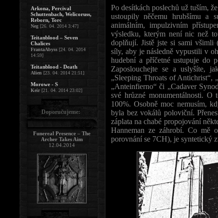
Po desítkách poslechů už tuším, ž
Arkona, Percival
Schuttenbach, Welicoruss,
ustoupily něčemu hrubšímu a s
Reborn, Torc
animálním, impulzivním přístu
Neg
[26. 04. 2014 3:47]
výsledku, kterým není nic než tot
Teitanblood – Seven
doplňují. Jistě jste si sami vši
Chalices
FrantaAbyss
[24. 04. 2014
síly, aby je následně vypustili v o
14:59]
hudební a příčetné ustupuje do p
Teitanblood - Death
Zaposlouchejte se a uslyšíte, j
Alien
[23. 04. 2014 21:51]
„Sleeping Throats of Antichrist“,
Morowe - S
„Anteinfierno“ či „Cadaver Synod“
Keir
[21. 04. 2014 23:02]
své hrůzné monumentálnosti. O t
100%. Osobně moc nemusím, když
Doporučujeme:
byla bez vokálů poloviční. Přenes
záplata na chabé propojování někte
Hanneman ze záhrobí. Co mě ov
Funereal Presence – The
porovnání se 7CH), je syntetický zv
Archer Takes Aim
12.04.2014