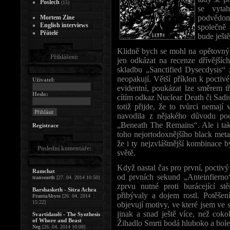
Poslech
(15)
se vytah
podvědom
Mortem Zine
English interviews
společně 
Přátelé
bude ješt
Klidně bych se mohl na opětov
Přihlášení:
jen odkázat na recenze dřívějšíc
skladbu „Sanctified Dysecdysis“
neopakují. Větší příklon k poctiv
Uživatel:
evidentní, poukázat lze směrem 
Heslo:
cítím odkaz Nuclear Death či Sa
totiž přijde, že to tvůrci nema
navodila z nějakého důvodu poci
„Beneath The Remains“. Ale i ta
Registrace
toho nejortodoxnějšího black me
že i ty nejzvláštnější kombinace b
Poslední komentáře:
světě.
Když nastal čas pro první, poctivý 
Ramchat
od prvních sekund „Anteinfierno
transearth
[27. 04. 2014 10:50]
zprvu nutné proti burácející st
Barshasketh - Sitra Achra
přibývaly a dojem rostl. Potěšen
FrantaAbyss
[26. 04. 2014
15:22]
objevují motivy, ve které jsem ve s
jinak a snad ještě více, než co
Svartidauði - The Synthesis
of Whore and Beast
Žihadlo Smrti bodá hluboko a bole
Neg
[26. 04. 2014 10:08]