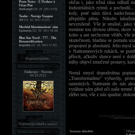
Peste Noire - L'Ordure à
občas i, jako tržná rána odhalí 
l'état Pur
Industriálních rytmů a pochodů.
Darkangel
[16. 10. 2011 0:03]
koly, poté nám dává nadechnou
Taake - Noregs Vaapen
přepůlilo pilou. Nikoliv labužn
AN
[15. 10. 2011 21:07]
nevzrušeně. Vše je strašné, jako
Morbid Abominations' zine
motáme tou divnou sférou, skrze s
Epizeuxis
[15. 10. 2011 18:58]
koho a ani nechceme vědět, vše je
Blut Aus Nord - 777 - The
skutečnosti, hladina se pomalu uz
Desanctification
propojení je absolutní. Jeho mysl 
forgotten
[15. 10. 2011 17:32]
v Nattramnových rukách, se pust
přísvit, ačkoliv slunce není v do
Doporučujeme:
mlhy objeví zmučené postavy, karik
Einherjer - Norrøn
Nemá smysl dopodrobna popisov
04.10.2011
„Transformalinu“ vybavily, prot
samotných. Nattramn do nás akor
vytáhne nám před oči naše temné J
zlého snu, vše z nás spadne, dokon
Nejčtenější články
:
(měsíc)
Seznam skladeb:
Oficiá
Leben