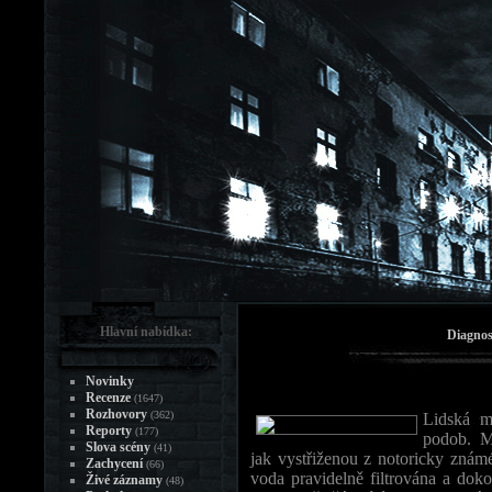
Hlavní nabídka:
Diagnos
Novinky
Recenze
(1647)
Rozhovory
(362)
Lidská m
Reporty
(177)
podob. M
Slova scény
(41)
jak vystřiženou z notoricky známé
Zachycení
(66)
voda pravidelně filtrována a do
Živé záznamy
(48)