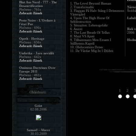
Blut Aus Nord - 777 - The
1. The Level Beyond Human
Desanctification
2. Transformalin
Národ
Přečteno : 761x
3. Flaggan På Halv Stång I Drömmens
Švéds
Zobrazit článek
Västergård
4. Upon The High Horse Of
Label
Peste Noire - L'Ordure à
Selfdestruction
l'état Pur
5. Situazion: Lebensgefahr
Přečteno : 696x
6. Anoxi
Rok v
Zobrazit článek
7. The Last Breath Of Tellus
2006
8. Mani VS Apati
Opeth - Heritage
9. Tillsammans Men Ensam I
Hodno
Přečteno : 656x
Stillhetens Kapell
Zobrazit článek
10. Obducentens Dröm
11. De Vårdar Mig In I Döden
Umbrtka - Jaro nevidět
Přečteno : 642x
Zobrazit článek
Ominous Doctrines Over
Europe 2011
Přečteno : 461x
Zobrazit článek
1
2
3
Ohlédnutí:
Geist
02.08.2006
Samael – Above
30.03.2009