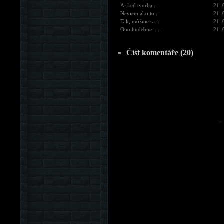
Aj ked tvorba...
21. 
Neviem ako to...
21. 
Tak, môžme sa...
21. 
Ono hudebne......
21. 
Číst komentáře (20)