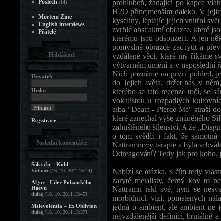
Poslech
prohlubeň, žádající po kapce vláhy
(14)
H2O přinejmenším daleko. V jejich
Mortem Zine
kyseliny, leptajíc jejich vnitřní s
English interviews
zvrhlé abstraktní obrazce, které js
Přátelé
kterému jsou odsouzeni. A jen n
pomyslné obrazce zachytit a přev
Přihlášení:
vzdálené věci, které my říkáme sv
výtvarném umění a v neposlední ř
Nich poznáme na první pohled, je 
Uživatel:
do Jejich světa, držet nás v něm,
Heslo:
kterého se tato recenze točí, se 
vokalistou u rozpadlých kultovní
alba "Death - Pierce Me" straší do 
které zanechal výše zmíněného Sil
Registrace
zahuštěného šílenství. A že „Diagn
o tom svědčí i fakt, že samotná 
Poslední komentáře:
Nattramnovy terapie a byla schvál
Odreagování? Tedy jak pro koho, pr
Sólstafir - Köld
Nabízí se otázka, s čím tedy vla
Victimer
[16. 10. 2011 16:44]
zaryté metalisty, černý kov to n
Algor - Úder Pohanského
Hnevu
Nattramn řekl své, nyní se nesva
dufaq
[16. 10. 2011 15:45]
morbidních vizí, pomatených nálad
Malevolentia – Ex Oblivion
jedná o ambient, ale ambient ne j
dufaq
[16. 10. 2011 15:37]
nejvzdálenější definici, brutálně 