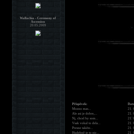
Wallachia - Ceremony of
Ascension
20.05.2009
Příspěvek:
Dat
Mozno mas...
21. 
Ale asi je dobre,...
21. 
Nj, chcel by som...
21. 
Vsak vokal to dela...
21. 
Presne takéto...
21. 
Hudebně je to nic...
21. 