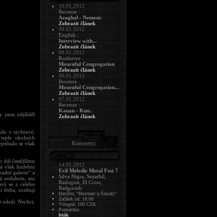
10.01.2012
Recenze :
Azaghal - Nemesis
Zobrazit článek
09.01.2012
English :
Interview with...
Zobrazit článek
09.01.2012
Rozhovor :
Mournful Congregation
Zobrazit článek
08.01.2012
Recenze :
Mournful Congregation...
Zobrazit článek
07.01.2012
Recenze :
Kauan - Kuu..
y jsem odjížděl
Zobrazit článek
lo v sychravé,
teple okolních
Koncerty:
jednalo se však
m dál častějšímu
14.01.2012
dá však hudební
Evil Melodic Metal Fest 7
adní galerie“ a
Silva Nigra, Sezarbil,
ji neduhem, ani
Radogost, Ill Crow,
erý se z celého
Radgorath
 třeba, oceňuji
Havířov, "Hostinec u Šimaly"
Začátek od: 18:00
 odejít. Nechci,
Vstupné: 100 CZK
Poznámka:
leták