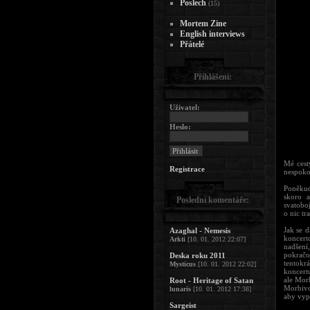
Poslech
(15)
Mortem Zine
English interviews
Přátelé
Přihlášení:
Uživatel:
Heslo:
Mé cest
Registrace
nespokoj
Poněkud
skoro a
Poslední komentáře:
svatobo
o nic tr
Jak se d
Azaghal - Nemesis
koncert
Arkti
[10. 01. 2012 22:07]
nadšení
pokračo
Deska roku 2011
tentokr
Mysticus
[10. 01. 2012 22:02]
koncert
ale Mor
Root - Heritage of Satan
Morbivo
lunaris
[10. 01. 2012 17:38]
aby vypa
Sargeist