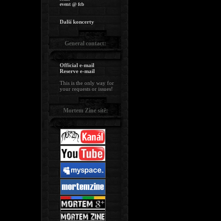
event @ fcb
Další koncerty
General contact:
Official e-mail
Reserve e-mail
This is the only way for
your requests or issues!
Mortem Zine sítě: