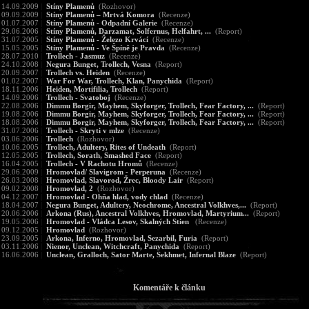
14.09.2009
|
Stíny Plamenů
(Rozhovor)
09.09.2009
|
Stíny Plamenů – Mrtvá Komora
(Recenze)
01.07.2007
|
Stíny Plamenů - Odpadní Galerie
(Recenze)
29.06.2006
|
Stíny Plamenů, Darzamat, Solfernus, Helfahrt, ...
(Report)
31.07.2005
|
Stíny Plamenů - Železo Krvácí
(Recenze)
15.05.2005
|
Stíny Plamenů - Ve Špíně je Pravda
(Recenze)
28.07.2010
|
Trollech - Jasmuz
(Recenze)
24.10.2008
|
Negura Bunget, Trollech, Vesna
(Report)
20.09.2007
|
Trollech vs. Heiden
(Recenze)
01.02.2007
|
War For War, Trollech, Klan, Panychida
(Report)
18.11.2006
|
Heiden, Mortifilia, Trollech
(Report)
14.09.2006
|
Trollech - Svatoboj
(Recenze)
22.08.2006
|
Dimmu Borgir, Mayhem, Skyforger, Trollech, Fear Factory, ...
(Report)
19.08.2006
|
Dimmu Borgir, Mayhem, Skyforger, Trollech, Fear Factory, ...
(Report)
18.08.2006
|
Dimmu Borgir, Mayhem, Skyforger, Trollech, Fear Factory, ...
(Report)
31.07.2006
|
Trollech - Skryti v mlze
(Recenze)
03.06.2006
|
Trollech
(Rozhovor)
10.06.2005
|
Trollech, Adultery, Rites of Undeath
(Report)
12.05.2005
|
Trollech, Sorath, Smashed Face
(Report)
16.04.2005
|
Trollech - V Rachotu Hromů
(Recenze)
29.06.2009
|
Hromovlad/ Slavigrom - Perperuna
(Recenze)
26.03.2008
|
Hromovlad, Slavorod, Žrec, Bloody Lair
(Report)
09.02.2008
|
Hromovlad, 2
(Rozhovor)
04.12.2007
|
Hromovlad - Ohňa hlad, vody chlad
(Recenze)
18.04.2007
|
Negura Bunget, Adultery, Neochrome, Ancestral Volkhves,...
(Report)
20.06.2006
|
Arkona (Rus), Ancestral Volkhves, Hromovlad, Martyrium...
(Report)
19.05.2006
|
Hromovlad - Vládca Lesov, Skalných Stien
(Recenze)
09.12.2005
|
Hromovlad
(Rozhovor)
23.09.2005
|
Arkona, Inferno, Hromovlad, Sezarbil, Furia
(Report)
03.11.2006
|
Nienor, Unclean, Witchcraft, Panychida
(Report)
16.06.2006
|
Unclean, Gralloch, Sator Marte, Sekhmet, Infernal Blaze
(Report)
Komentáře k článku