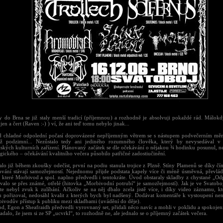
y do Brna se již staly menší tradicí (příjemnou) a rozhodně je absolvuji pokaždé rád. Málokd
en a čert (Raven :-) ) ví, že ani teď tomu nebylo jinak...
 chladné odpolední počasí doprovázené nepříjemným větrem se s nástupem podvečerním měni
ž podzimní... Nezůstalo tedy ani jediného rozumného člověka, který by nevysedával v 
jských kulturních zařízení. Plánovaný začátek se dle očekávání o nějakou ¾ hodinku posunul, ne
agického – očekávání kvalitního večera působilo patřičné zadostiučinění.
alo již během zkoušky odečíst, první na podiu stanula trojice z Plzně. Stíny Plamenů se díky čí
ování stávají samozřejmostí. Nejednomu přijde podstata kapely více či méně úsměvná, převlá
, které Morbivod a spol. naplno předvedli i tentokráte. Úvod obstaraly skladby z chystané „Odp
valo se přes známé, otřelé (hitovka „Morbivodní potrubí“ je samozřejmostí). Jak je ve Svatobo
áte nebyl zvuk k zulíbání. Ačkoliv se na něj dbalo zcela jistě více, i díky video záznamu, kt
u pořizoval, nedosáhl kvalit z kterých bych byl nadšený. Dodávat komentáře k vystoupení není
bivodův přístup k publiku mezi skladbami (uvádění do děje).
d, Egon a Sheafraidh předvedli vyrovnaný set, přidali něco navíc a mohli v poklidu a spokojeni
dalo, že jsem si ze SP „ucvrkl“, to rozhodně ne, ale jednalo se o příjemný začátek večera.