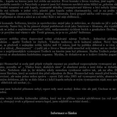
a... kapela na kterou jsem byl zvěda asi nejvíce. První kontakt s živou tvorbou, jisté napětí..
podařilo nastolit i u Panychidy a poprvé jsem byl donucen navštívit místa blížící se „prknům s
ximální nasazení od celé kapely, rozmanité skladby (nasamplované klávesy a bicí nebyly žád
da má výhodu v jedné věci, působí jako kapela velmi charismaticky, což je na podiu d
édne Maguse s mimickým výkladem textů, ani Sinnerala, který propaří takřka celé vstoupení... 
 příjemné se dívat a stává se z ní velký Kůň v mé stáji oblíbenců...
é komando Solfernus, kterým je opovrhováno stejně jako je milováno, se chystalo na již v pořa
hovody. Nutno říci, že by pánové zřejmě potřebovali zvuk jako Satyricon v Abatonu, aby vynikl
inak se jedná o nepřeberné množství riffů, nadpozemské rychlosti bicích a gestikulace člověka,
e je povýšen nad všemi v sále. Tvrdé grimasy, to je to co „zdobí“ Solfernus.
oryv svěžího větru doprovázel velmi očekávaný nástup Trollech... Jedinečná příležito
níkům – spatřit Trollech ve čtyřech. Vskutku kultovní, ne-li kulturní událost. Nový kyta
se, se předvedl v nejlepším světle, kdyby měl 10 rukou, jistě by publiku děkoval o to více. 
 si užíval, „Bezejmenný“ :-) pařil jak o život a Sheafraidh nenechal svůj nástroj ani na chvíli 
dno z nejpříjemnějších vystoupení Trollech na kterém jsem byl přítomen. Hudba Trollech pod
 rovná se absolutnímu hudebnímu orgasmu. Myslím, že dohadovat se o královi českého pagan/
...
jící Hromovlad si zcela jistě přijeli vylepšit reputaci po poněkud rozporuplném vystoupení p
 ano, povedlo se! „ Vládca lesov, skalných stien“ je absolutní pecka a není třeba se dohado
adu. Neduhem však je, že skladby nikdy nemohou vyniknout naživo tak, jak na albu. Da
mnost Slavfista, který se omluvil den před odjezdem do Brna. Hromovlad tedy stanuli před brn
nervózní...ale mám jednu milou zprávu – oproti Září roku 2005 mě vystoupení strhlo, absence 
azným defektem, jak by se dalo čekat a i když kapela nebyla se svým vystoupením nijak moc spo
h oblečcích oči nechat ;-)...
ean jsem bohužel přítomen nebyl, report tedy není možný. Jedno vím ale jistě, Unclean se mi ne
budou.
ím velmi dobrého kulturního zážitku, který má za příčinu vysoká návštěvnost (za což roz
, obstojný zvuk a příjemná sestava kapel, jsem odjížděl za svítání domů...
Informace o článku