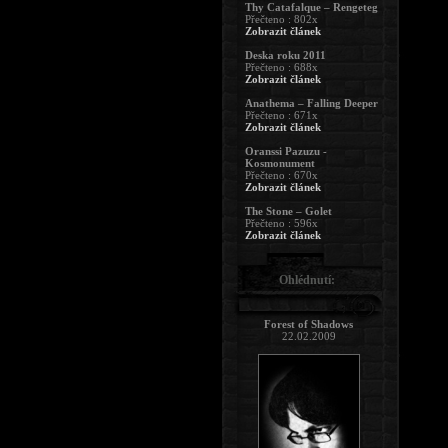
Thy Catafalque – Rengeteg
Přečteno : 802x
Zobrazit článek
Deska roku 2011
Přečteno : 688x
Zobrazit článek
Anathema – Falling Deeper
Přečteno : 671x
Zobrazit článek
Oranssi Pazuzu -
Kosmonument
Přečteno : 670x
Zobrazit článek
The Stone – Golet
Přečteno : 596x
Zobrazit článek
Ohlédnutí:
Forest of Shadows
22.02.2009