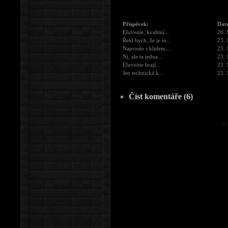
Příspěvek:
Dat
Eluveitie, kvalitní...
26. 
Řekl bych, že je to...
23. 
Naprosto s klidem,...
23. 
Nj, ale ta jedna...
23. 
Eluveitie hrají...
23. 
Jen technická k...
23. 
Číst komentáře (6)