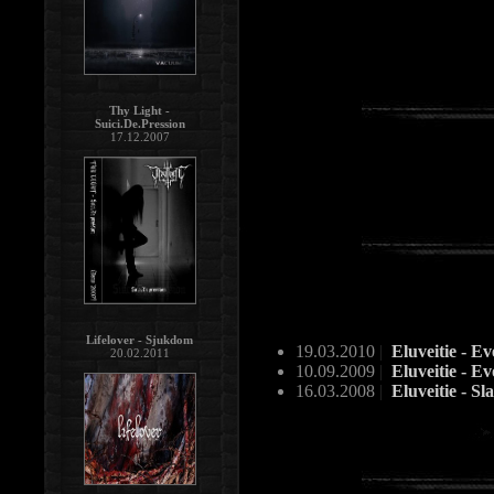
Thy Light -
Suici.De.Pression
17.12.2007
Lifelover - Sjukdom
19.03.2010
|
Eluveitie - E
20.02.2011
10.09.2009
|
Eluveitie - E
16.03.2008
|
Eluveitie - Sl