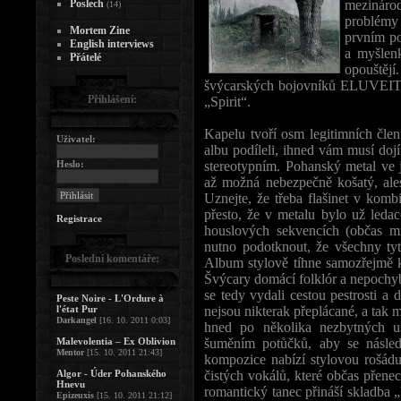
Poslech
mezináro
(14)
problémy m
Mortem Zine
prvním po
English interviews
a myšlenk
Přátelé
opouštějí
švýcarských bojovníků ELUVEITIE
Přihlášení:
„Spirit“.
Kapelu tvoří osm legitimních člen
Uživatel:
albu podíleli, ihned vám musí dojí
Heslo:
stereotypním. Pohanský metal ve
až možná nebezpečně košatý, ales
Uznejte, že třeba flašinet v komb
přesto, že v metalu bylo už led
Registrace
houslových sekvencích (občas 
nutno podotknout, že všechny ty
Poslední komentáře:
Album stylově tíhne samozřejmě k
Švýcary domácí folklór a nepochy
se tedy vydali cestou pestrosti a 
Peste Noire - L'Ordure à
l'état Pur
nejsou nikterak přeplácané, a tak 
Darkangel
[16. 10. 2011 0:03]
hned po několika nezbytných u
Malevolentia – Ex Oblivion
šuměním potůčků, aby se násled
Mentor
[15. 10. 2011 21:43]
kompozice nabízí stylovou rošádu
Algor - Úder Pohanského
čistých vokálů, které občas přene
Hnevu
romantický tanec přináší skladba 
Epizeuxis
[15. 10. 2011 21:12]