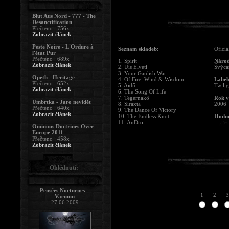
Blut Aus Nord - 777 - The
Desanctification
Přečteno : 756x
Zobrazit článek
Peste Noire - L'Ordure à
Seznam skladeb:
Oficiá
l'état Pur
Přečteno : 689x
1. Spirit
Národ
Zobrazit článek
2. Uis Elveti
Švýca
3. Your Gaulish War
Opeth - Heritage
4. Of Fire, Wind & Wisdom
Label
Přečteno : 652x
5. Aidű
Twilig
Zobrazit článek
6. The Song Of Life
7. Tegernakô
Rok v
Umbrtka - Jaro nevidět
8. Siraxta
2006
Přečteno : 640x
9. The Dance Of Victory
Zobrazit článek
10. The Endless Knot
Hodno
11. AnDro
Ominous Doctrines Over
Europe 2011
Přečteno : 458x
Zobrazit článek
Ohlédnutí:
Pensées Nocturnes –
1
2
3
Vacuum
27.06.2009