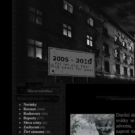
Hlavní nabídka:
Novinky
Recenze
(1645)
Rozhovory
(362)
Dnešní d
Reporty
(177)
svátky se
Slova scény
(41)
adventu,
Zachycení
(66)
naproti t
Živé záznamy
(48)