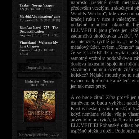
naprosto zřetelné death metalov
Taake - Noregs Vaapen
především veselými a skočnými píš
AN
[15. 10. 2011 21:07]
Wind & Wisdom“, kde zase naopak 
Morbid Abominations' zine
kráčejí ruku v ruce s válečným
Epizeuxis
[15. 10. 2011 18:58]
nedávné minulosti okouzlili f
Blut Aus Nord - 777 - The
ELUVEITIE jsou přece jen ještě 
Desanctification
zádumčivá ukolébavka „Aidű“. V 
forgotten
[15. 10. 2011 17:32]
na intenzitě, rychlé palby „The S
Vinterland - Welcome My
Last Chapter
metalový úder, ovšem „Siraxta“ t
damienchrist
[15. 10. 2011
že se ELUVEITIE nevydali spíše t
12:53]
samotný vrchol v podobě dvou záv
doslova luxusním spojením folku
Doporučujeme:
slovutnou humnu ocenili známk
kolekce? Nějaké mouchy se tu nají
vysoce nadprůměrné a už teď avizu
Einherjer - Norrøn
04.10.2011
jen tak mezi prsty.
A co bude zítra? Zítra prostě jen 
úsměvem se budu vyhýbat nadržený
Kristus nestal prvním polským krá
když nemáme vládu, vše je vlast
adventním pokrytců, kteří mají más
ELUVEITIE! Pohanský odkaz bez p
úspěšně přežít a dožít. Podobný
Nejčtenější články
:
(měsíc)