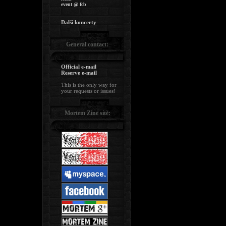
event @ fcb
Další koncerty
General contact:
Official e-mail
Reserve e-mail
This is the only way for
your requests or issues!
Mortem Zine sítě: