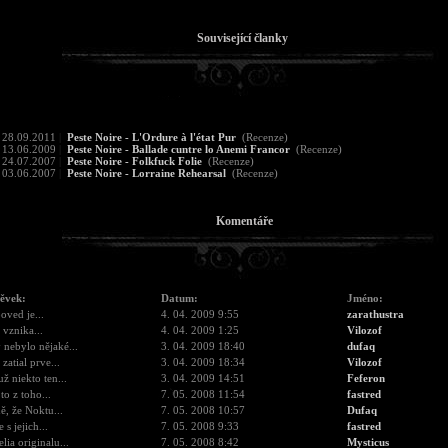
Související članky
28.09.2011
|
Peste Noire - L'Ordure à l'état Pur
(Recenze)
13.06.2009
|
Peste Noire - Ballade cuntre lo Anemi Francor
(Recenze)
24.07.2007
|
Peste Noire - Folkfuck Folie
(Recenze)
03.06.2007
|
Peste Noire - Lorraine Rehearsal
(Recenze)
Komentáře
pěvek:
Datum:
Jméno:
oved je...
4. 04. 2009 9:55
zarathustra
 vznika...
4. 04. 2009 1:25
Vilozof
 nebylo nějaké...
3. 04. 2009 18:40
dufaq
 zatial prve...
3. 04. 2009 18:34
Vilozof
ž niekto ten...
3. 04. 2009 14:51
Feferon
to z toho...
7. 05. 2008 11:54
fastred
ě, že Noktu...
7. 05. 2008 10:57
Dufaq
 s jejich...
7. 05. 2008 9:33
fastred
elia originalu...
7. 05. 2008 8:42
Mysticus