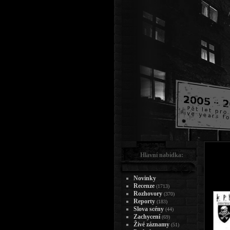
Hlavní nabídka:
Novinky
Recenze
(1713)
Rozhovory
(370)
Reporty
(183)
Slova scény
(44)
Zachycení
(69)
Živé záznamy
(51)