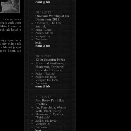
event @ fcb
18.01.2012
Ominous Worship of the
í občasná, se ve
Divine tour 2012
dergroundovosti
Ondskapt, The One,
 blíže k onomu
Somrak
ech, ale když je
Praha, "Cross"
Začátek od: tba
Vstupné: tba
Poznámka:
anégyrique de la
leták
rou my máme tak
event @ fcb
 a hlavně jakýsi
upou kopii, ale
20.01.2012
12 let časopisu Pařát
Nocturnal Pestilence, Et
Moriemur, Tortharry,
Cruadalach, Gutalax
Praha - "Exit-us"
Začátek od: 18:30
Vstupné: 150 CZK
Poznámka:
event @ fcb
21.01.2012
Noc Besov IV - Hlas
Predkov
Jar, Panychida, Wotans
Wille, Blackopathy
Slovensko, B. Bystrica,
"Tirish pub"
Začátek od: 19:00
Vstupné: 5€
Poznámka:
leták