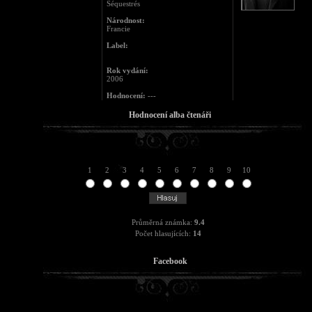
Séquestrés
Národnost:
Francie
Label:
Rok vydání:
2006
Hodnocení:
---
Hodnocení alba čtenáři
1
2
3
4
5
6
7
8
9
10
Průměrná známka:
9.4
Počet hlasujících:
14
Facebook