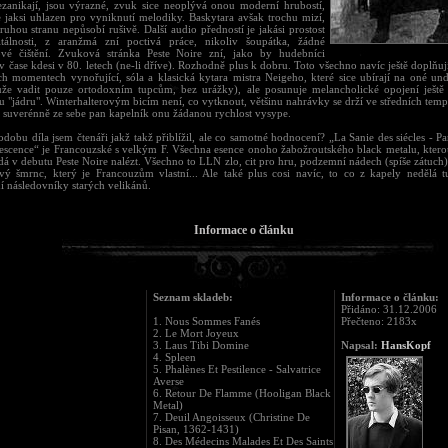
ezanikají, jsou výrazné, zvuk sice neoplývá onou moderní hrubostí,
e jaksi uhlazen pro vyniknutí melodiky. Baskytara avšak trochu mizí,
ruhou stranu nepůsobí rušivě. Další audio předností je jakási prostost
itálnosti, z aranžmá zní poctivá práce, nikoliv šoupátka, žádné
ové čištění. Zvuková stránka Peste Noire zní, jako by hudebníci
v čase kdesi v 80. letech (ne-li dříve). Rozhodně plus k dobru. Toto všechno navíc ještě doplňuj
ch momentech vynořující, sóla a klasická kytara mistra Neigeho, které sice ubírají na oné un
že vadit pouze ortodoxním tupcům, bez urážky), ale posunuje melancholické opojení ještě
u "jádru". Winterhalterovým bicím není, co vytknout, většinu nahrávky se drží ve středních temp
, suverénně ze sebe pan kapelník onu žádanou rychlost vysype.
dobu díla jsem čtenáři jakž takž přiblížil, ale co samotné hodnocení? „La Sanie des siécles - P
escence“ je Francouzské s velkým F. Všechna esence onoho žabožroutského black metalu, kte
 dá v debutu Peste Noire nalézt. Všechno to LLN zlo, cit pro hru, podzemní nádech (spíše zátuch)
vý šmrnc, který je Francouzům vlastní... Ale také plus cosi navíc, to co z kapely nedělá t
í následovníky starých velikánů.
Informace o článku
Seznam skladeb:
Informace o článku:
Přidáno: 31.12.2006
1. Nous Sommes Fanés
Přečteno: 2183x
2. Le Mort Joyeux
3. Laus Tibi Domine
Napsal:
HansKopf
4. Spleen
5. Phalènes Et Pestilence - Salvatrice
Averse
6. Retour De Flamme (Hooligan Black
Metal)
7. Deuil Angoisseux (Christine De
Pisan, 1362-1431)
8. Des Médecins Malades Et Des Saints