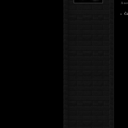
A nov
Čí