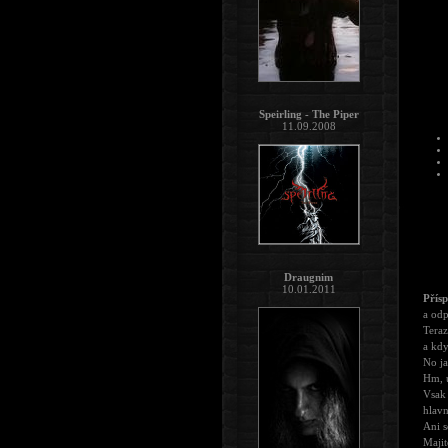
Speirling - The Piper
11.09.2008
Draugnim
10.01.2011
Přís
a odp
Teraz
a kdy
No ja
Hm, u
Vsak 
hlavn
Ani se
Majit