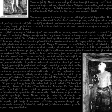
Chemin (sic!). Navíc více než polovinu hostující sestavy tvoří lidé,
kolem známých Alcest, včetně mistra Neigeho samotného, jenž se stará
a rytmickou kytaru. Avšak hlavním mozkem kapely je osoba se zajím
Sale Famine de Valfunde. A s čím tedy onen mozek přišel?
Nemohu si pomoci, ale celý výtvor mi silně připomíná legendární Blac
je to nezaměnitelná "načuchlost" (ovšem pozor, nečekejme ultra raw
vuk je čistý, akorát zní "přirozeněji") zvukové produkce (album je natočené v kultovním studiu 
ad cover, který oplývá xeroxovou kvalitou obrázku a názvem prostě napsaným na stroji - 
itelný smrad audio kazet :).
e rozjíždí zajímavým "cirkusovým" instrumentálním intrem, které zřetelně vychází z tamní fi
ní také již zmíněný Neige hostuje na bicí a pánové Famine a baskytarista Indria dávají hned 
e umí velmi slušně. Se začátkem druhé písně vynikne velmi výrazně další z elementů tohoto alb
oří hranice lidských možností a přesvědčivě v extrémnosti strká do kapsy většinu vřískalů, co 
snější představu si evokujme v mysli Varga Vikernesse na mučidlech, který má hlasivky n
ou a ještě ke všemu se dusí vlastními zvratky, zhruba tak zní Faminův vokál a mě nezbýv
lovat k tak osobitému projevu, ale i vyjádřit upřímnou soustrast jeho hlasovému ústrojí a takt
 se znakové řeči, kterou bude asi brzo potřebovat, jestli míní ve své
 kariéře pokračovat. Hlas to zmučený, brutální, ovšem dodávající tak
ový rozměr ztýrané upřímnosti, která se zarývá do duše a bez reakce
nad jenom hluchého. A jestli se nedostaví mrazení v zádech při tomto
m řvaní, garantuji že posluchači začne při zaznění prvních tónů hudby
. Naléhavost, intenzita hudebního prožitku, který spolehlivě strhne a
zatáhnout pomyslnou oblohu vaši duše i při tom nejhezčím dnu.
me veselé momenty, nálady se sice střídají, ale žádná z nich by se
titulovat přízviskem "radostná" (možná jediná "Retour De Flamme" má
kočnější začátek, ze kterého jde ale spíš strach, než aby vyloudil úsměv
i). Od podivných migrénových melancholií (např. skladba "Spleen") až
ě temné, obskurní chvíle ("Des Médecins Malades Et Des Saints
rés"), vynikající jistou dávkou perverzní epičnosti, pokřivené
m dekadentním vyzněním alba samotného. Dekadence, to je to slovo,
báječně vystihuje Peste Noire. Vše je nehezké, dosahujíc tak
ových muzikálních stavů zhrzelého posluchače. Klidně si dovedu
vit kapelu, jak hraje klasickém pařížském opiovém doupěti pro
u do rauše uvedených básníků, což je asi (vzhledem k názvu prvního
v praxi neproveditelné.