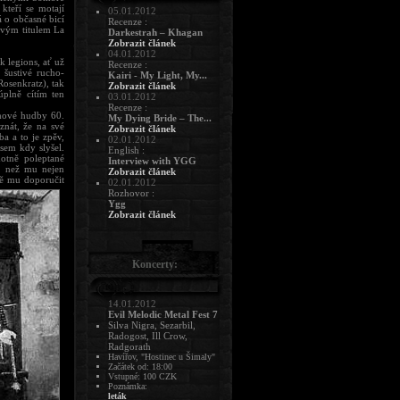
 kteří se motají
05.01.2012
 o občasné bicí
Recenze :
avým titulem La
Darkestrah – Khagan
Zobrazit článek
04.01.2012
k legions, ať už
Recenze :
 šustivé rucho-
Kairi - My Light, My...
Rosenkratz), tak
Zobrazit článek
úplně cítím ten
03.01.2012
Recenze :
lmové hudby 60.
My Dying Bride – The...
znát, že na své
Zobrazit článek
a a to je zpěv,
02.01.2012
jsem kdy slyšel.
English :
otně poleptané
Interview with YGG
á než mu nejen
Zobrazit článek
ně mu doporučit
02.01.2012
Rozhovor :
Ygg
Zobrazit článek
Koncerty:
14.01.2012
Evil Melodic Metal Fest 7
Silva Nigra, Sezarbil,
Radogost, Ill Crow,
Radgorath
Havířov, "Hostinec u Šimaly"
Začátek od: 18:00
Vstupné: 100 CZK
Poznámka:
leták