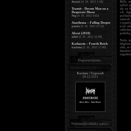
Riffy n
theaxis
[4. 01. 2012 1:18]
nýbrž j
Transit - Decent Man on a
ale na d
Desperate Moon
vší dig
počítač
Neg
[4. 01. 2012 0:02]
zamrzli 
Anathema – Falling Deeper
vypjatý
(což mů
panda
[3. 01. 2012 21:55]
citlivém
Alcest (2010)
potřeba
nihil
[3. 01. 2012 21:09]
Nuže, po
Katharsis – Fourth Reich
dégéner
rádi, se
karisma
[3. 01. 2012 17:00]
šansóno
regulérn
Doporučujeme:
Korium / Urgewalt
28.12.2011
Nejčtenější články
:
(měsíc)