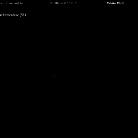
e EP Wedard tu...
29. 06. 2007 10:59
White Wolf
st komentáře (58)