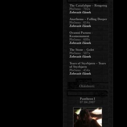
Thy Catafalque – Rengeteg
Přečteno : 702x
Zobrazit článek
Anathema – Falling Deeper
Přečteno : 614x
Zobrazit článek
Oranssi Pazuzu -
Kosmonument
Přečteno : 609x
Zobrazit článek
The Stone – Golet
Přečteno : 507x
Zobrazit článek
Tears of Styrbjørn – Tears
of Styrbjørn
Přečteno : 454x
Zobrazit článek
Ohlédnutí:
Pantheon I
07.04.2007