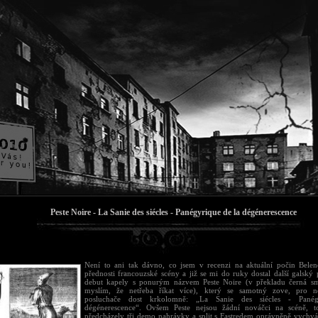
Peste Noire - La Sanie des siécles - Panégyrique de la dégénerescence
Není to ani tak dávno, co jsem v recenzi na aktuální počin Bele
přednosti francouzské scény a již se mi do ruky dostal další galský 
debut kapely s ponurým názvem Peste Noire (v překladu černá sm
myslím, že netřeba říkat více), který se samotný zove, pro n
posluchače dost krkolomně: „La Sanie des siécles - Pané
dégénerescence“. Ovšem Peste nejsou žádní nováčci na scéně, t
předcházely tři demo nahrávky a split s Fastredem oprávněně vych