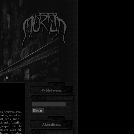
Vyhledávání:
nos vychvaloval
počin, tentokrát
rt, tedy mor -
efrankofonního
Aktualizace:
gyrique de la
omuto albu již
válenými Sombre