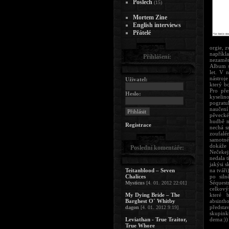
Poslech
(15)
Mortem Zine
English interviews
Přátelé
orgie, z
napříkl
Přihlášení:
nezaměn
Album s
let. V 
nástroj
Uživatel:
který b
Pro pře
Heslo:
kyselin
pogratu
naučení
pěvecké
hudbě n
Registrace
nechá s
zoufalé
samotné
dokáže 
Poslední komentáře:
Nečekej
nedala 
jakýsi s
Teitanblood – Seven
na tvář
Chalices
po siln
Séquest
Mysticus
[4. 01. 2012 22:01]
celkový
My Dying Bride – The
které 
Barghest O´ Whitby
absinth
předsta
dagon
[4. 01. 2012 9:19]
skupink
Leviathan - True Traitor,
dema:)) 
True Whore