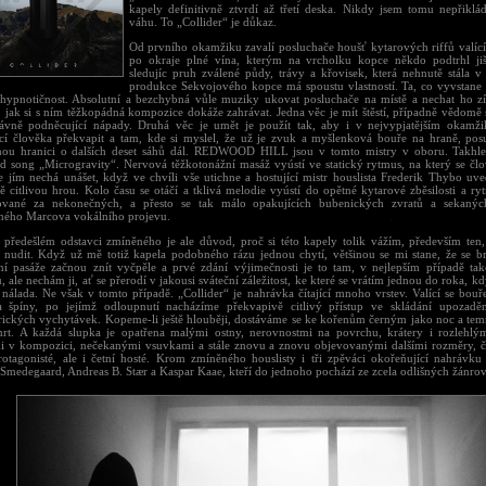
kapely definitivně ztvrdí až třetí deska. Nikdy jsem tomu nepřikl
váhu. To „Collider“ je důkaz.
Od prvního okamžiku zavalí posluchače houšť kytarových riffů valící
po okraje plné vína, kterým na vrcholku kopce někdo podtrhl jiš
sledujíc pruh zválené půdy, trávy a křovisek, která nehnutě stála v
produkce Sekvojového kopce má spoustu vlastností. Ta, co vyvstane 
 hypnotičnost. Absolutní a bezchybná vůle muziky ukovat posluchače na místě a nechat ho zí
 jak si s ním těžkopádná kompozice dokáže zahrávat. Jedna věc je mít štěstí, případně vědomě s
ávně podněcující nápady. Druhá věc je umět je použít tak, aby i v nejvypjatějším okamži
cí člověka překvapit a tam, kde si myslel, že už je zvuk a myšlenková bouře na hraně, po
ou hranici o dalších deset sáhů dál. REDWOOD HILL jsou v tomto mistry v oboru. Takhle
ad song „Microgravity“. Nervová těžkotonážní masáž vyústí ve statický rytmus, na který se čl
e jím nechá unášet, když ve chvíli vše utichne a hostující mistr houslista Frederik Thybo uve
ě citlivou hrou. Kolo času se otáčí a tklivá melodie vyústí do opětné kytarové zběsilosti a r
ované za nekonečných, a přesto se tak málo opakujících bubenických zvratů a sekaný
eného Marcova vokálního projevu.
předešlém odstavci zmíněného je ale důvod, proč si této kapely tolik vážím, především ten,
 nudit. Když už mě totiž kapela podobného rázu jednou chytí, většinou se mi stane, že se b
lní pasáže začnou znít vyčpěle a prvé zdání výjimečnosti je to tam, v nejlepším případě t
 ale nechám ji, ať se přerodí v jakousi sváteční záležitost, ke které se vrátím jednou do roka, k
 nálada. Ne však v tomto případě. „Collider“ je nahrávka čítající mnoho vrstev. Valící se bouř
 špíny, po jejímž odloupnutí nacházíme překvapivě citlivý přístup ve skládání upozadě
rických vychytávek. Kopeme-li ještě hlouběji, dostáváme se ke kořenům černým jako noc a tem
rt. A každá slupka je opatřena malými ostny, nerovnostmi na povrchu, krátery i rozlehlý
 v kompozici, nečekanými vsuvkami a stále znovu a znovu objevovanými dalšími rozměry, č
rotagonisté, ale i četní hosté. Krom zmíněného houslisty i tři zpěváci okořeňující nahrávku 
 Smedegaard, Andreas B. Stær a Kaspar Kaae, kteří do jednoho pochází ze zcela odlišných žánro