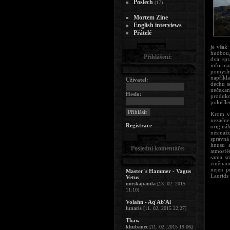
Poslech
(17)
Mortem Zine
English interviews
Přátelé
je však
hudbou,
Přihlášení:
dva spr
informa
pomysln
napříkl
Uživatel:
dechu s
nečekan
Heslo:
produk
pološíl
Krom v 
nezačne
Registrace
originá
nesmažu,
správná
hnusu a
Poslední komentáře:
atmosfé
sama sm
změnami
nejen p
Master´s Hammer - Vagus
Laurids
Vetus
norskapanda
[13. 02. 2015
11:10]
Volahn - Aq'Ab'Al
lunaris
[11. 02. 2015 22:27]
Thaw
khubanec
[11. 02. 2015 19:06]