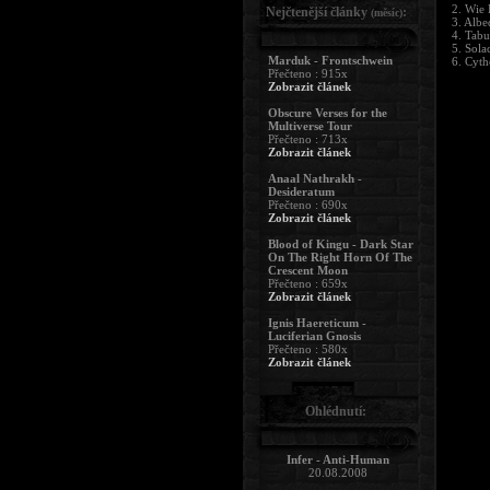
2. Wie 
Nejčtenější články
:
(měsíc)
3. Albe
4. Tabu
5. Sola
Marduk - Frontschwein
6. Cyth
Přečteno : 915x
Zobrazit článek
Obscure Verses for the
Multiverse Tour
Přečteno : 713x
Zobrazit článek
Anaal Nathrakh -
Desideratum
Přečteno : 690x
Zobrazit článek
Blood of Kingu - Dark Star
On The Right Horn Of The
Crescent Moon
Přečteno : 659x
Zobrazit článek
Ignis Haereticum -
Luciferian Gnosis
Přečteno : 580x
Zobrazit článek
Ohlédnutí:
Infer - Anti-Human
20.08.2008