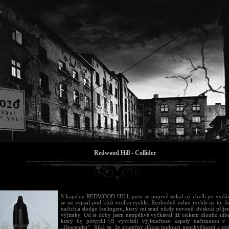
Redwood Hill - Collider
S kapelou REDWOOD HILL jsem se poprvé setkal už chvíli po vydán
se mi vepsal pod kůži vcelku rychle. Rozhodně velmi rychle na to, že
načichlá sludge feelingem, který mi snad nikdy nevoněl dvakrát příje
výjimky. Od té doby jsem netrpělivě vyčkával již celkem dlouho slíb
který by potvrdil (či vyvrátil) výjimečnost kapely načrtnutou v
„Descender“. Říká se, že skutečný důkaz budoucí neochvějnosti a um