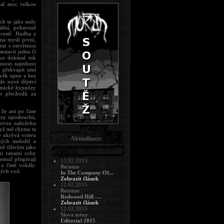
ádal moc velkou
ch se jako sudy
tění, pobaveně
 cestě. Hudba z
na mysli první,
rat s otevřenou
estavit jeden či
ku dokázal tok
sunout najednou
 překvapit umí
ověk upne a bez
de nové dějství
ytmické hypnózy
ch přechodů za
 že ani po čase
rzy oposlouchá,
akovou nahrávku
dyž mě chytne ta
e ukrývá vrstvu
Aktualizace:
ných melodií a
ně tíživým jako
mi ranami coby
emuž přispívají
13.02.2015
o čisté vokály.
Recenze :
vých vod.
In The Company Of...
Zobrazit článek
12.02.2015
Recenze :
Redwood Hill -...
Zobrazit článek
12.02.2015
Slova scény :
Editorial 2015