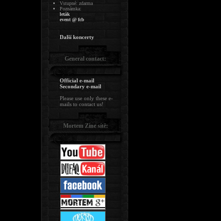
Vstupné: zdarma
Poznámka:
leták
event @ fcb
Další koncerty
General contact:
Official e-mail
Secondary e-mail
Please use only these e-
mails to contact us!
Mortem Zine sítě: