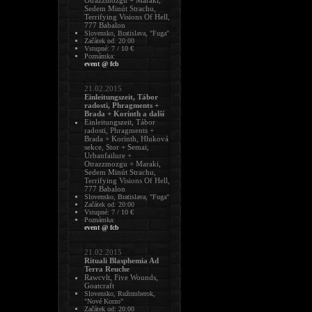
Otrazzmozgu + Maraki,
Sedem Minút Strachu,
Terrifying Visions Of Hell,
777 Babalon
Slovensko, Bratislava, "Fuga"
Začátek od: 20:00
Vstupné: 7 / 10 €
Poznámka:
event @ fcb
21.02.2015
Einleitungszeit, Tábor
radosti, Phragments +
Brada + Korinth a další
Einleitungszeit, Tábor
radosti, Phragments +
Brada + Korinth, Hluková
sekce, Stor + Semai,
Urbanfailure +
Otrazzmozgu + Maraki,
Sedem Minút Strachu,
Terrifying Visions Of Hell,
777 Babalon
Slovensko, Bratislava, "Fuga"
Začátek od: 20:00
Vstupné: 7 / 10 €
Poznámka:
event @ fcb
21.02.2015
Rituali Blasphemia Ad
Terra Reuche
Rawcvlt, Five Wounds,
Goatcraft
Slovensko, Ružomberok,
"Nové Korzo"
Začátek od: 20:00