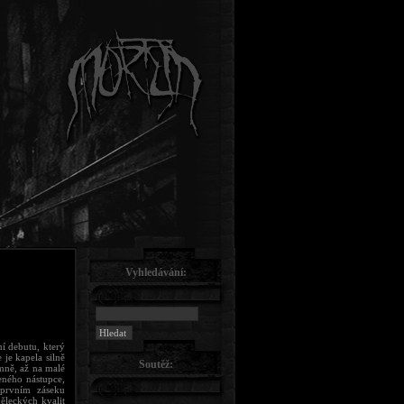
Vyhledávání:
í debutu, který
 je kapela silně
Soutěž:
mně, až na malé
eného nástupce,
 prvním záseku
ěleckých kvalit