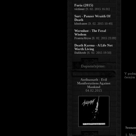
Furia (2015)
victimer
[9. 02. 2015 16:31]
Surt - Panzer Wraith Of
Death
khubanec
[9. 02. 2015 10:49]
Wormlust - The Feral
Wisdom
FrantaAbyss
[8. 02. 2015 23:09]
Death Karma - A Life Not
Worth Living
Dalihrob
[6. 02. 2015 19:50]
Doporučujeme:
V podst
černým 
Azelisassath - Evil
Manifestations Against
Mankind
04.02.2015
Seznam
1. Micr