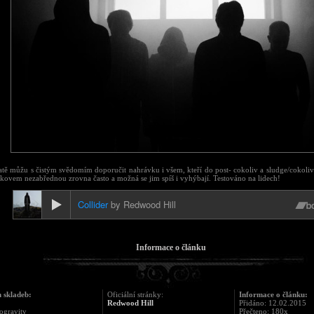
atě můžu s čistým svědomím doporučit nahrávku i všem, kteří do post- cokoliv a sludge/cokoli
kovem nezabřednou zrovna často a možná se jim spíš i vyhýbají. Testováno na lidech!
Informace o článku
 skladeb:
Oficiální stránky:
Informace o článku:
Redwood Hill
Přidáno: 12.02.2015
ogravity
Přečteno: 180x