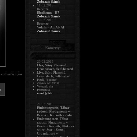
Zobrazit článek
11.02.2015
Recenze :
Blodhemn - H7
Zobrazit článek
10.02.2015
Recenze :
Volahn - Aq'Ab'Al
Zobrazit článek
Koncerty:
20.02.2015
Llyr, Stíny Plamenů,
Cruadalach, Self-hatred
Llyr, Stíny Plamenů,
v vod načichlým
Cruadalach, Self-hatred
Plzeň, "Papírna"
Začátek od: 19:30
Vstupné: tba
Poznámka:
event @ fcb
20.02.2015
Einleitungszeit, Tábor
radosti, Phragments +
Brada + Korinth a další
Einleitungszeit, Tábor
radosti, Phragments +
Brada + Korinth, Hluková
sekce, Stor + Semai,
Urbanfailure +