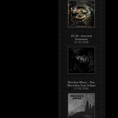
IX.XI - Assorted
Arnament
01.02.2008
Brocken Moon – Das
Marschen Vom Schnee
25.08.2008