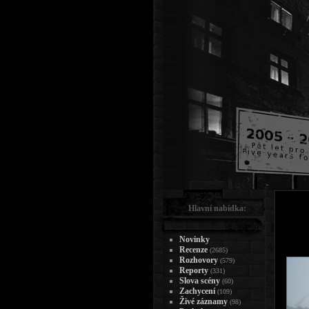
Hlavní nabídka:
Novinky
Recenze
(2685)
Rozhovory
(579)
Reporty
(331)
Slova scény
(60)
Zachycení
(109)
Živé záznamy
(98)