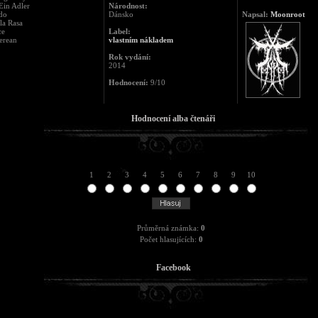
Ein Adler
Národnost:
do
Dánsko
Napsal:
Moonroot
la Rasa
ce
Label:
erean
vlastním nákladem
Rok vydání:
2014
Hodnocení:
9/10
Hodnocení alba čtenáři
1
2
3
4
5
6
7
8
9
10
Průměrná známka:
0
Počet hlasujících:
0
Facebook