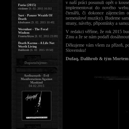
v naší práci posunuli opět o kou
Furia (2015)
implementovat do nového webu
victimer
[9. 02. 2015 16:31]
čtenářů, či dokonce zájemcům o
Surt - Panzer Wraith Of
nemetalové muziky). Budeme samoz
Death
khubanec
[9. 02. 2015 10:49]
strany, návrhy, připomínky a samoz
Wormlust - The Feral
V redakci věříme, že rok 2015 bu
Wisdom
Zinu a že se nám podaří dosáhnout
FrantaAbyss
[8. 02. 2015 23:09]
Death Karma - A Life Not
Děkujeme vám všem za přízeň, po
Worth Living
Slovensku!
Dalihrob
[6. 02. 2015 19:50]
Dufaq, Dalihrob & tým Mortem 
Doporučujeme:
Azelisassath - Evil
Manifestations Against
Mankind
04.02.2015