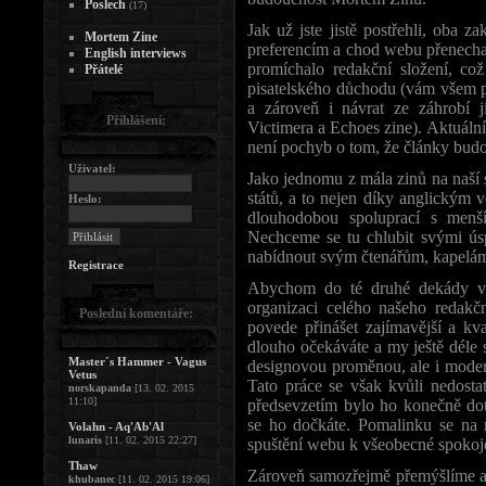
Poslech
(17)
Jak už jste jistě postřehli, oba 
Mortem Zine
preferencím a chod webu přenechal
English interviews
promíchalo redakční složení, co
Přátelé
pisatelského důchodu (vám všem pa
a zároveň i návrat ze záhrobí 
Přihlášení:
Victimera a Echoes zine). Aktuální 
není pochyb o tom, že články budou
Uživatel:
Jako jednomu z mála zinů na naší 
států, a to nejen díky anglickým 
Heslo:
dlouhodobou spoluprací s menš
Nechceme se tu chlubit svými ús
nabídnout svým čtenářům, kapelám
Registrace
Abychom do té druhé dekády vsto
organizaci celého našeho redak
Poslední komentáře:
povede přinášet zajímavější a kva
dlouho očekáváte a my ještě déle 
Master´s Hammer - Vagus
designovou proměnou, ale i modern
Vetus
Tato práce se však kvůli nedosta
norskapanda
[13. 02. 2015
11:10]
předsevzetím bylo ho konečně do
se ho dočkáte. Pomalinku se na 
Volahn - Aq'Ab'Al
lunaris
[11. 02. 2015 22:27]
spuštění webu k všeobecné spokojen
Thaw
Zároveň samozřejmě přemýšlíme a 
khubanec
[11. 02. 2015 19:06]