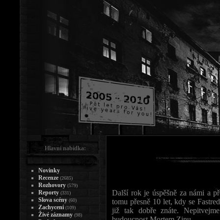
Hlavní nabídka:
Novinky
Recenze
(2685)
Rozhovory
(579)
Další rok je úspěšně za námi a př
Reporty
(331)
Slova scény
(60)
tomu přesně 10 let, kdy se Fastre
Zachycení
(109)
již tak dobře znáte. Nepitvej
Živé záznamy
(98)
budoucnost Mortem Zinu.