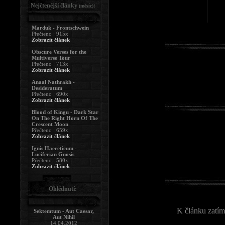
Nejčtenější články
:
(měsíc)
Marduk - Frontschwein
Přečteno : 915x
Zobrazit článek
Obscure Verses for the
Multiverse Tour
Přečteno : 713x
Zobrazit článek
Anaal Nathrakh -
Desideratum
Přečteno : 690x
Zobrazit článek
Blood of Kingu - Dark Star
On The Right Horn Of The
Crescent Moon
Přečteno : 659x
Zobrazit článek
Ignis Haereticum -
Luciferian Gnosis
Přečteno : 580x
Zobrazit článek
Ohlédnutí:
K článku zatím
Sektemtum - Aut Caesar,
Aut Nihil
14.04.2012