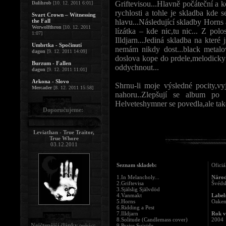
Griftevisou...Hlavně počáteční a k
Dalihrob
[10. 12. 2011 6:01]
rychlosti a tohle je skladba kde s
Svart Crown – Witnessing
the Fall
hlavu...Následující skladby Horns
Werwolfthron
[10. 12. 2011
lízátka – kde nic,tu nic... Z pol
1:07]
Illdjarn...Jediná skladba na které
Umbrtka - Spočinutí
nemám nikdy dost...black metal
dagon
[9. 12. 2011 14:09]
doslova kope do prdele,melodicky j
Burzum - Fallen
oddychnout...
dagon
[9. 12. 2011 11:01]
Arkona - Slovo
Shrnu-li moje výsledné pocity,vyj
Mercader
[8. 12. 2011 15:58]
nahoru..Zlepšují se album po 
Helveteshymner se povedla,ale tako
Doporučujeme:
Leviathan - True Traitor,
True Whore
03.12.2011
Seznam skladeb:
Oficiá
1.In Melancholy...
Národ
2.Griftevisa
Švéds
3.Själslig Självdöd
4.Vanmakt
Label
5.Horns
Oaken
6.Ridding a Pest
7.Illdjarn
Rok v
8.Solitude (Candlemass cover)
2004
Nejčtenější články
:
9.Praise Suicide
(měsíc)