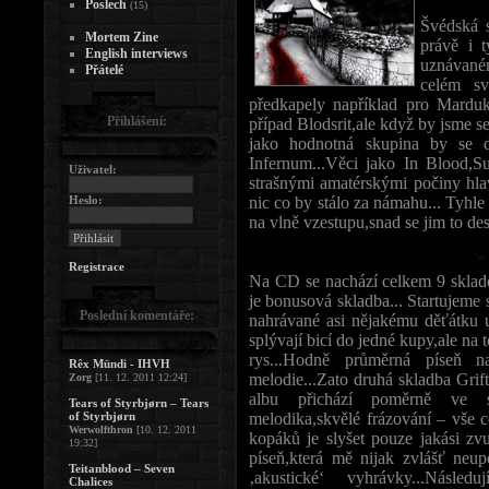
Poslech
(15)
Švédská s
Mortem Zine
právě i 
English interviews
uznávané
Přátelé
celém sv
předkapely například pro Marduk,
Přihlášení:
případ Blodsrit,ale když by jsme se 
jako hodnotná skupina by se d
Infernum...Věci jako In Blood,S
Uživatel:
strašnými amatérskými počiny hl
Heslo:
nic co by stálo za námahu... Tyhle 
na vlně vzestupu,snad se jim to de
Registrace
Na CD se nachází celkem 9 sklade
je bonusová skladba... Startujeme
Poslední komentáře:
nahrávané asi nějakému děťátku u 
splývají bicí do jedné kupy,ale na 
rys...Hodně průměrná píseň n
Rêx Mündi - IHVH
melodie...Zato druhá skladba Grifte
Zorg
[11. 12. 2011 12:24]
albu přichází poměrně ve stř
Tears of Styrbjørn – Tears
of Styrbjørn
melodika,skvělé frázování – vše c
Werwolfthron
[10. 12. 2011
kopáků je slyšet pouze jakási zvu
19:32]
píseň,která mě nijak zvlášť neup
Teitanblood – Seven
‚akustické‘ vyhrávky...Nás
Chalices