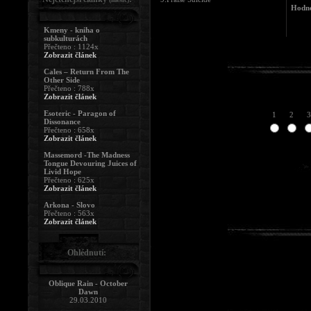
Hodno
Kmeny - kniha o
subkulturách
Přečteno : 1124x
Zobrazit článek
Cales – Return From The
Other Side
Přečteno : 788x
Zobrazit článek
Esoteric - Paragon of
1
2
3
Dissonance
Přečteno : 658x
Zobrazit článek
Massemord -The Madness
Tongue Devouring Juices of
Livid Hope
Přečteno : 625x
Zobrazit článek
Arkona - Slovo
Přečteno : 563x
Zobrazit článek
Ohlédnutí:
Oblique Rain - October
Dawn
29.03.2010