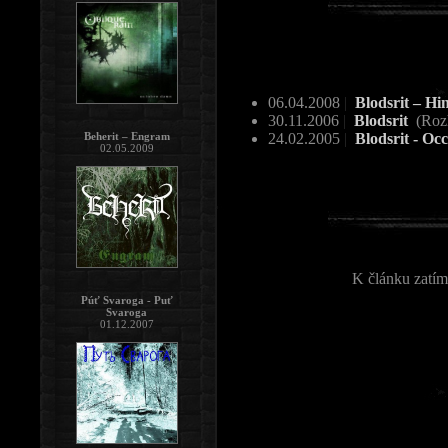
06.04.2008
|
Blodsrit – Hi
30.11.2006
|
Blodsrit
(Roz
Beherit – Engram
24.02.2005
|
Blodsrit - Oc
02.05.2009
K článku zatím
Púť Svaroga - Puť
Svaroga
01.12.2007