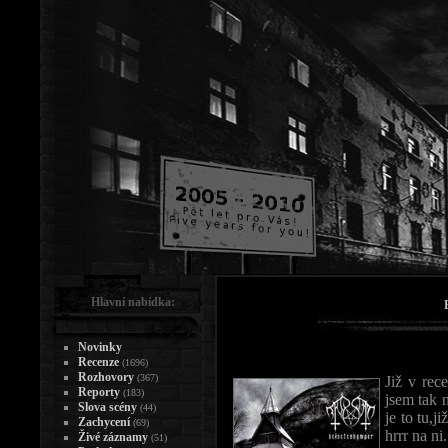
Hlavní nabídka:
Novinky
Recenze
(1696)
Rozhovory
(367)
Již v rec
Reporty
(183)
jsem tak n
Slova scény
(44)
je to tu,j
Zachycení
(69)
hrrr na ni.
Živé záznamy
(51)