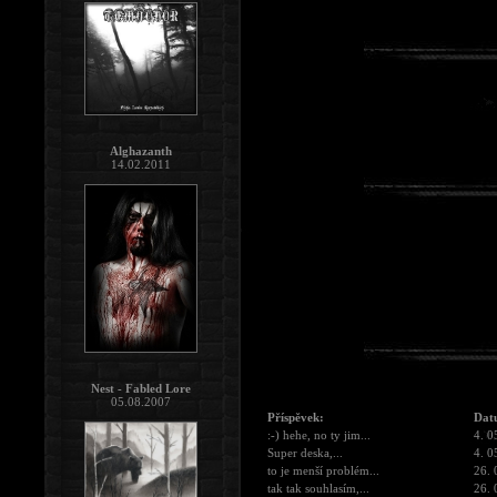
Alghazanth
14.02.2011
Nest - Fabled Lore
05.08.2007
Příspěvek:
Dat
:-) hehe, no ty jim...
4. 0
Super deska,...
4. 0
to je menší problém...
26. 
tak tak souhlasím,...
26. 