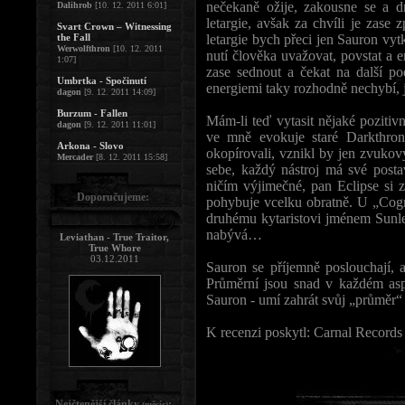
nečekaně ožije, zakousne se a d
Dalihrob
[10. 12. 2011 6:01]
letargie, avšak za chvíli je zase 
Svart Crown – Witnessing
the Fall
letargie bych přeci jen Sauron vy
Werwolfthron
[10. 12. 2011
nutí člověka uvažovat, povstat a e
1:07]
zase sednout a čekat na další p
Umbrtka - Spočinutí
energiemi taky rozhodně nechybí, j
dagon
[9. 12. 2011 14:09]
Burzum - Fallen
Mám-li teď vytasit nějaké pozitiv
dagon
[9. 12. 2011 11:01]
ve mně evokuje staré Darkthro
Arkona - Slovo
okopírovali, vznikl by jen zvukov
Mercader
[8. 12. 2011 15:58]
sebe, každý nástroj má své posta
ničím výjimečné, pan Eclipse si z
Doporučujeme:
pohybuje vcelku obratně. U „Cog
druhému kytaristovi jménem Sunl
nabývá…
Leviathan - True Traitor,
True Whore
03.12.2011
Sauron se příjemně poslouchají, 
Průměrní jsou snad v každém asp
Sauron - umí zahrát svůj „průměr“
K recenzi poskytl: Carnal Records
Nejčtenější články
:
(měsíc)