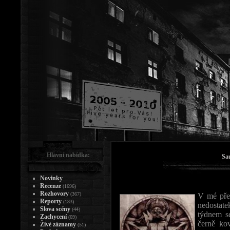
Hlavní nabídka:
Sa
Novinky
Recenze
(1696)
Rozhovory
(367)
V mé pře
Reporty
(183)
nedostate
Slova scény
(44)
týdnem se
Zachycení
(69)
černě ko
Živé záznamy
(51)