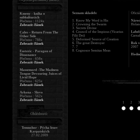
Seznam skladeb:
Oficiá
Kmeny - kniha o
subkulturách
1. Know My Word is His
Národ
Přečteno : 1124x
2. Crowning the Swarm
Holan
Zobrazit článek
3. Secrets Divine
4. Council of the Impious (Vicarius
Label
Cales – Return From The
Filii Dei)
Carna
Other Side
5. Deformed Source of Creation
Přečteno : 788x
6. The great Destroyer
Rok v
Zobrazit článek
7. 7
2007
8. Cognosce Semitas Meas
Esoteric - Paragon of
Hodno
Dissonance
Přečteno : 658x
Zobrazit článek
Massemord -The Madness
Tongue Devouring Juices of
Livid Hope
Přečteno : 625x
Zobrazit článek
Arkona - Slovo
Přečteno : 562x
Zobrazit článek
1
2
3
Ohlédnutí:
Temnohor - Pýcha lesov
Karpatských
27.02.2009