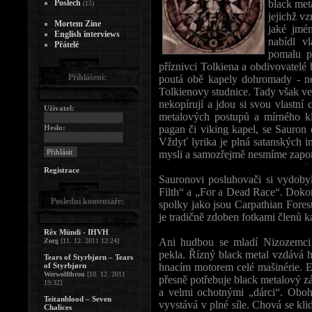
Poslech
black met
(15)
jejichž v
Mortem Zine
jaké jmé
English interviews
nabídl v
Přátelé
pomalu p
příznivci Tolkiena a obdivovatelé 
Přihlášení:
poutá obě kapely dohromady - ne
Tolkienovy studnice. Tady však ve
nekopírují a jdou si svou vlastní 
Uživatel:
metalových postupů a mírného kl
Heslo:
pagan či viking kapel, se Sauron 
Vždyť lyrika je plná satanských i
mysli a samozřejmě nesmíme zapo
Registrace
Sauronovi posluhovači si vydobyl
Filth“ a „For a Dead Race“. Doko
Poslední komentáře:
spolky jako jsou Carpathian Forest
je tradičně zdoben fotkami členů 
Rêx Mündi - IHVH
Ani hudbou se mladí Nizozemci p
Zorg
[11. 12. 2011 12:24]
pekla. Řízný black metal vzdává hol
Tears of Styrbjørn – Tears
of Styrbjørn
hnacím motorem celé mašinérie. En
Werwolfthron
[10. 12. 2011
přesně potřebuje black metalový 
19:32]
a velmi ochotnými „dárci“. Oboha
Teitanblood – Seven
vyvstává v plné síle. Chová se klid
Chalices