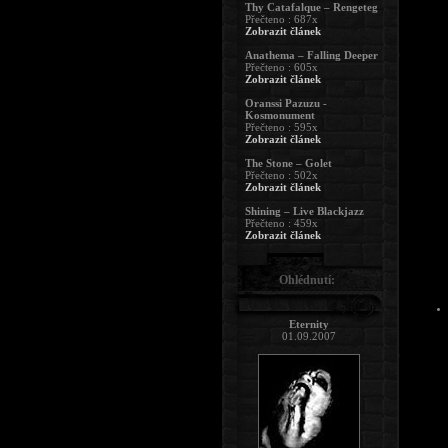
Thy Catafalque – Rengeteg
Přečteno : 687x
Zobrazit článek
Anathema – Falling Deeper
Přečteno : 605x
Zobrazit článek
Oranssi Pazuzu -
Kosmonument
Přečteno : 595x
Zobrazit článek
The Stone – Golet
Přečteno : 502x
Zobrazit článek
Shining – Live Blackjazz
Přečteno : 459x
Zobrazit článek
Ohlédnutí:
Eternity
01.09.2007