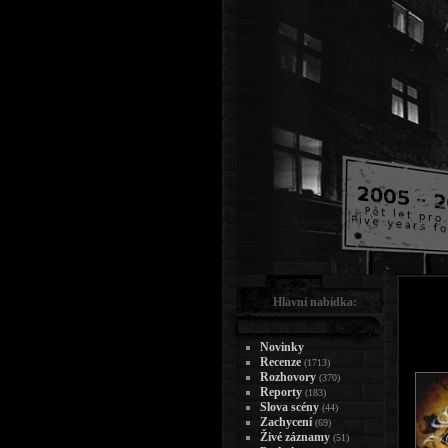
Hlavní nabídka:
Novinky
Recenze
(1713)
Rozhovory
(370)
Reporty
(183)
Slova scény
(44)
Zachycení
(69)
Živé záznamy
(51)