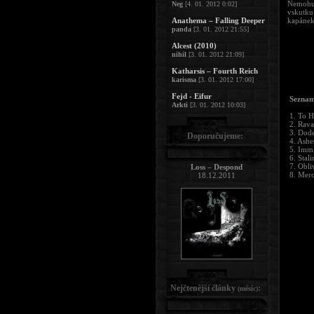
Nemohu 
Neg
[4. 01. 2012 0:02]
vskutku
Anathema – Falling Deeper
kapánek
panda
[3. 01. 2012 21:55]
Alcest (2010)
nihil
[3. 01. 2012 21:09]
Katharsis – Fourth Reich
karisma
[3. 01. 2012 17:00]
Fejd - Eifur
Seznam
Arkti
[3. 01. 2012 10:03]
1. To H
2. Rava
3. Dod
Doporučujeme:
4. Ashe
5. Imm
6. Stal
7. Obli
Loss – Despond
8. Merc
18.12.2011
Nejčtenější články
:
(měsíc)