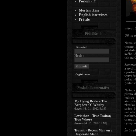
Poslech
(15)
Mortem Zine
English interviews
Přátelé
výtvor 
Přihlášení:
Uff, to 
Nemá smy
vezme..
Uživatel:
jež doh
svého id
Heslo:
tisk na 
Sammath
a uvařil
oposlou
Registrace
vytvoře
pořádně
"jednos
Poslední komentáře:
Nuže, a
přesto 
jednou
My Dying Bride – The
atmosfé
Barghest O´ Whitby
zkrátka
práce b
dagon
[4. 01. 2012 9:19]
netradič
Leviathan - True Traitor,
posluch
True Whore
orangut
rytmy se
theaxis
[4. 01. 2012 1:18]
Transit - Decent Man on a
Že by u
Desperate Moon