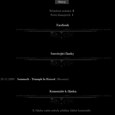
Průměrná známka:
8
Počet hlasujících:
1
Facebook
Související članky
20.12.2009
|
Sammath - Triumph In Hatred
(Recenze)
Komentáře k článku
K článku zatím nebyly přidány žádné komentáře.