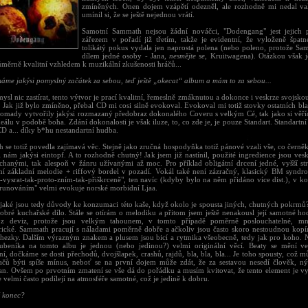
zmíněných. Onen dojem vzápětí odezněl, ale rozhodně mi nedal val
umínil si, že se ještě nejednou vrátí.
Samotní Sammath nejsou žádní nováčci, "Dodengang" jest jejich
zářezem v pořadí již třetím, takže je evidentní, že vyloženě špa
tolikátý pokus vydala jen naprostá polena (nebo poleno, protože Sa
dílem jedné osoby - Jana,
nesmějte se
, Kruitwagena). Otázkou však je,
úměrně kvalitní vzhledem k muzikální zkušenosti hráčů...
máme jakýsi pomyslný začátek za sebou, teď ještě „okecat“ album a mám to za sebou...
sl nic zastírat, tento výtvor je prací kvalitní, řemeslně zmáknutou a dokonce i veskrze svojskou
. Jak již bylo zmíněno, přebal CD mi cosi silně evokoval. Evokoval mi totiž stovky ostatních b
romady vytvořily jakýsi rozmazaný předobraz dokonalého Coveru s velkým Cé, tak jako si věříc
eálu v podobě boha. Zdání dokonalosti je však iluze, to, co zde je, je pouze Standart. Standartní 
CD a... díky b*hu nestandartní hudba.
 se totiž povedla zajímavá věc. Stejně jako zručná hospodyňka totiž pánové vzali vše, co čern
i nám jakýsi eintopf. A to rozhodně chutný! Jak jsem již nastínil, použité ingredience jsou ves
chanými, tak alespoň v žánru užívanými až moc. Pro příklad obligátní drcení jedné, vyšší st
ní základní melodie + riffový bordel v pozadí. Vokál také není zázračný, klasický BM synd
-vysrat-tak-proto-zním-tak-přiškrceně", ten navíc (kdyby bylo na něm přidáno více dist.), v k
trunováním" velmi evokuje norské morbidní Ljaa.
 jaké jsou tedy důvody ke konzumaci této kaše, když okolo je spousta jiných, chutných pokrmů? 
dobré kuchařské dílo. Stále se otírám o melodiku a přitom jsem ještě nenakousl její samotné ho
 z deviz, protože jsou velkým tahounem, v tomto případě poměrně poslouchatelné, m
rické. Sammath pracují s náladami poměrně dobře a ačkoliv jsou často skoro nestoudnou kopírk
 hezky. Dalším výrazným znakem a plusem jsou bicí a rytmika všeobecně, tedy jak pro koho. 
ubeníka na tomto albu je jednou (nebo jedinou?) velmi originální věcí. Beaty se mění ve
ní, dočkáme se dosti přechodů, dvojšlapek, crashů, rajdů, bla, bla, bla... Je toho spousty, což 
ačů býti spíše mínus, neboť se na první dojem může zdát, že za sestavou nesedí člověk, n
an. Ovšem po prvotním zmatení se vše dá do pořádku a musím kvitovat, že tento element je vyn
 velmi často podílejí na atmosféře samotné, což je jedině k dobru.
ž konec?