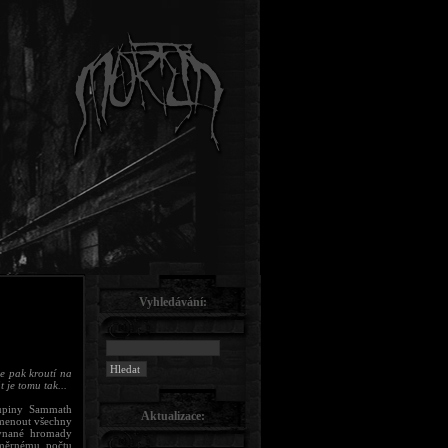
Vyhledávání:
se pak kroutí na
 je tomu tak...
upiny Sammath
Aktualizace:
omenout všechny
ovnané hromady
změrnému počtu