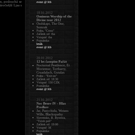
m, poslouchá se
event @ fcb
ročnější Ljaa s
18.01.2012
Ominous Worship of the
Divine tour 2012
Ondskapt, The One,
Somrak
Praha, "Cross"
Začátek od: tba
Vstupné: tba
Poznámka:
leták
event @ fcb
20.01.2012
12 let časopisu Pařát
Nocturnal Pestilence, Et
Moriemur, Tortharry,
Cruadalach, Gutalax
Praha - "Exit-us"
Začátek od: 18:30
Vstupné: 150 CZK
Poznámka:
event @ fcb
21.01.2012
Noc Besov IV - Hlas
Predkov
Jar, Panychida, Wotans
Wille, Blackopathy
Slovensko, B. Bystrica,
"Tirish pub"
Začátek od: 19:00
Vstupné: 5€
Poznámka:
leták