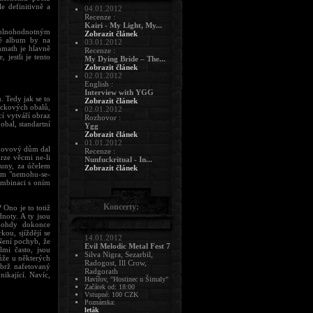
e definitivně a
04.01.2012
Recenze :
Kairi - My Light, My...
 plnohodnotným
Zobrazit článek
tné album by na
03.01.2012
mmath je hlavně
Recenze :
 jestli je tento
My Dying Bride – The...
Zobrazit článek
02.01.2012
English :
Interview with YGG
. Tedy jak se to
Zobrazit článek
lackových obalů,
02.01.2012
í vytváří obraz
Rozhovor :
obal, standartní
Ygg
Zobrazit článek
01.01.2012
ěkovový dům dal
Recenze :
krze věcmi ne-li
Nunfuckritual - In...
runy, za účelem
Zobrazit článek
rom "nemohu-se-
ombinaci s oním
Koncerty:
Ono je to totiž
dnoty. A ty jsou
nohdy dokonce
ou, sjíždějí se
14.01.2012
Není pochyb, že
Evil Melodic Metal Fest 7
lmi často, jsou
Silva Nigra, Sezarbil,
může u některých
Radogost, Ill Crow,
ýbrž nafetovaný
Radgorath
ikající. Navíc,
Havířov, "Hostinec u Šimaly"
Začátek od: 18:00
Vstupné: 100 CZK
Poznámka:
leták