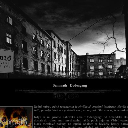
Sammath - Dodengang
Noční můrou páně recenzenta je chvilkové vypršení inspirace, člověk 
židli, povzdychává a v podstatě neví, co napsat. Obávám se, že tentokrát
Když se mi promo nahrávka alba "Dodengang" od holandské sk
dostala do rukou, moji mysl zaplnil jakýsi pocit deja-vú. Vždyť vzp
black metalové počiny, na jejichž obalech se blyštěly hezky nar
lidských lebek, by byl téměř nesplnitelný úkol, vzhledem k ne