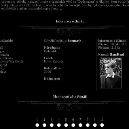
si pomoci, ačkoliv nalezení vícero originálních věcí na "Dodengang" je úkolem dosti obtížný
 hezky a to je dle mého to hlavní, o co by v hudbě mělo jít. Kdo by byl zvědavý na rytmicky ná
 odlišnějším zvukem, rozhodně neprohloupí...
Informace o článku
 skladeb:
Oficiální stránky:
Sammath
Informace o článku:
Přidáno: 10.04.2007
ell
Národnost:
Přečteno: 2164x
ger
Holandsko
engang
Napsal:
HansKopf
s to Ashes
Label:
inence War Death
Folter Records
ingrad
vion
Rok vydání:
iless
2006
Hodnocení:
---
Hodnocení alba čtenáři
1
2
3
4
5
6
7
8
9
10