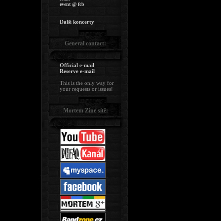
event @ fcb
Další koncerty
General contact:
Official e-mail
Reserve e-mail
This is the only way for
your requests or issues!
Mortem Zine sítě: