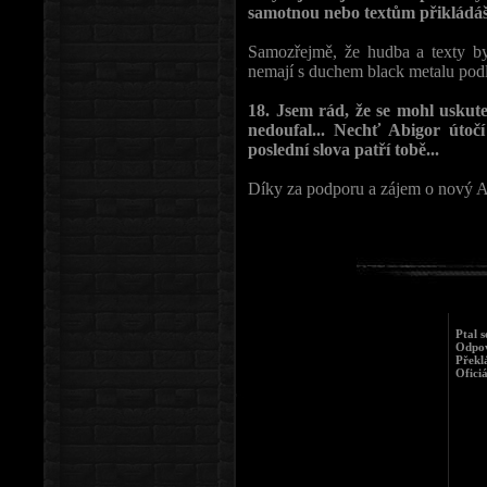
samotnou nebo textům přikládá
Samozřejmě, že hudba a texty by 
nemají s duchem black metalu pod
18. Jsem rád, že se mohl uskute
nedoufal... Nechť Abigor útočí
poslední slova patří tobě...
Díky za podporu a zájem o nový 
Ptal s
Odpov
Překl
Oficiá