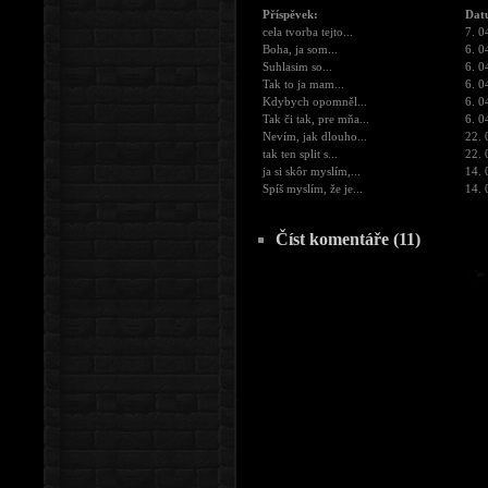
Příspěvek:
Dat
cela tvorba tejto...
7. 0
Boha, ja som...
6. 0
Suhlasim so...
6. 0
Tak to ja mam...
6. 0
Kdybych opomněl...
6. 0
Tak či tak, pre mňa...
6. 0
Nevím, jak dlouho...
22. 
tak ten split s...
22. 
ja si skôr myslím,...
14. 
Spíš myslím, že je...
14. 
Číst komentáře (11)