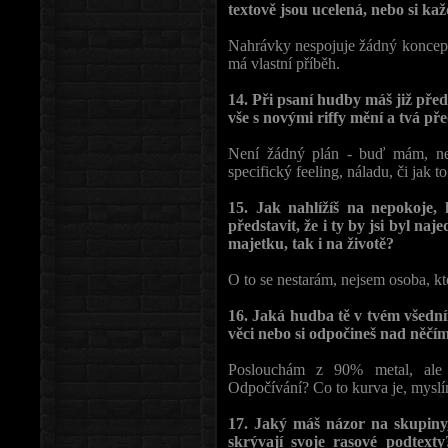
textově jsou ucelená, nebo si kaž
Nahrávky nespojuje žádný koncept
má vlastní příběh.
14. Při psaní hudby máš již pře
vše s novými riffy mění a tvá př
Není žádný plán - buď mám, ne
specifický feeling, náladu, či jak to 
15. Jak nahlížíš na nepokoje, 
představit, že i ty by jsi byl na
majetku, tak i na životě?
O to se nestarám, nejsem osoba, kt
16. Jaká hudba tě v tvém všední
věci nebo si odpočineš nad něčí
Poslouchám z 90% metal, ale
Odpočívání? Co to kurva je, myslí
17. Jaký máš názor na skupiny
skrývají svoje rasové podtext