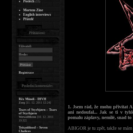
Poslech
(15)
Mortem Zine
English interviews
Přátelé
Přihlášení:
Uživatel:
Heslo:
Registrace
Poslední komentáře:
Rêx Mündi - IHVH
Zorg
[11. 12. 2011 12:24]
1. Jsem rád, že mohu přivítat 
Tears of Styrbjørn – Tears
ani nedoufal... Jak se ti v t
of Styrbjørn
pomalu záplavy, nemilé, snad to n
Werwolfthron
[10. 12. 2011
19:32]
Teitanblood – Seven
ABIGOR je tu zpět, takže se mám 
Chalices