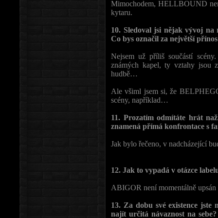
Mimochodem, HELLBOUND není můj
kytaru.
10. Sledoval jsi nějak vývoj na
Co bys označil za největší přínos 
Nejsem už příliš součástí scény
známých kapel, ty vztahy jsou 
hudbě…
Ale všiml jsem si, že BELPHEG
scény, například…
11. Prozatím odmítáte hrát naž
znamená přímá konfrontace s fa
Jak bylo řečeno, v nadcházející b
12. Jak to vypadá v otázce label
ABIGOR není momentálně upsán 
13. Za dobu své existence jste
najít určitá návaznost na sebe?