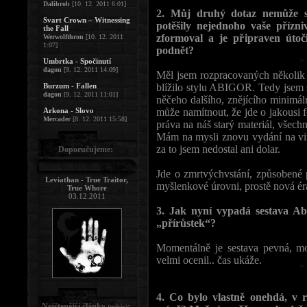
Dalihrob
[10. 12. 2011 6:01]
2. Můj druhý dotaz nemůže s
Svart Crown – Witnessing
potěšily nejednoho vaše přízniv
the Fall
zformoval a je připraven útoč
Werwolfthron
[10. 12. 2011
1:07]
podnět?
Umbrtka - Spočinutí
dagon
[9. 12. 2011 14:09]
Měl jsem rozpracovaných několik
Burzum - Fallen
blížilo stylu ABIGOR. Tedy jsem
dagon
[9. 12. 2011 11:01]
něčeho dalšího, znějícího mini
Arkona - Slovo
může namítnout, že jde o jakousi 
Mercader
[8. 12. 2011 15:58]
práva na náš starý materiál, vše
Mám na mysli znovu vydání na vi
za to jsem nedostal ani dolar.
Doporučujeme:
Jde o zmrtvýchvstání, způsobené 
Leviathan - True Traitor,
myšlenkové úrovni, prostě nová éra 
True Whore
03.12.2011
3. Jak nyní vypadá sestava Ab
„přírůstek“?
Momentálně je sestava pevná, m
velmi ocenil.. čas ukáže.
4. Co bylo vlastně onehdá, v 
Nejčtenější články
:
(měsíc)