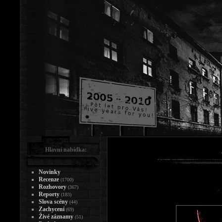
Hlavní nabídka:
Novinky
Recenze
(1700)
Rozhovory
(367)
Reporty
(183)
Slova scény
(44)
Zachycení
(69)
Živé záznamy
(51)