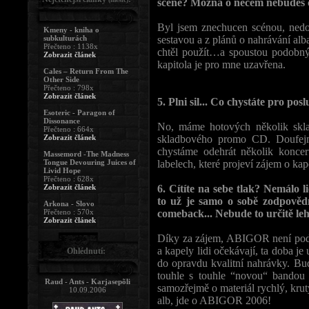
scéně? Možná o něčem nebudeš cht
Byl jsem znechucen scénou, nedo
Kmeny - kniha o
subkulturách
sestavou a z plánů o nahrávání alb
Přečteno : 1138x
chtěl použít…a spoustou podobnýc
Zobrazit článek
kapitola je pro mne uzavřena.
Cales – Return From The
Other Side
Přečteno : 798x
Zobrazit článek
5. Plni sil... Co chystáte pro p
Esoteric - Paragon of
Dissonance
No, máme hotových několik skla
Přečteno : 664x
Zobrazit článek
skladbového promo CD. Doufejme
chystáme odehrát několik koncer
Massemord -The Madness
Tongue Devouring Juices of
labelech, které projeví zájem o kap
Livid Hope
Přečteno : 628x
Zobrazit článek
6. Cítíte na sebe tlak? Nemálo li
to už je samo o sobě zodpověd
Arkona - Slovo
Přečteno : 570x
comeback... Nebude to určitě leh
Zobrazit článek
Díky za zájem, ABIGOR není pod 
a kapely lidi očekávají, ta doba j
Ohlédnutí:
do opravdu kvalitní nahrávky. Bud
touhle s touhle “novou“ bandou 
Raud - Ants - Karjasepõli
samozřejmě o materiál rychlý, krut
10.09.2006
alb, jde o ABIGOR 2006!