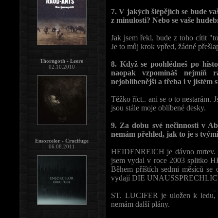
7. V jakých šlépějích se bude v
z minulosti? Nebo se vaše hudebn
Jak jsem řekl, bude z toho cítit "
Je to můj krok vpřed, žádné přešla
Thorngoth - Leere
8. Když se poohlédneš po histo
02.10.2010
naopak vzpomínáš nejmíň rá
nejoblíbenější a třeba i v jistém 
Těžko říct.. ani se o to nestarám
jsou stále moje oblíbené desky.
9. Za dobu své nečinnosti v Ab
nemám přehled, jak to je s tvými
Ensorcelor - Crucifuge
06.08.2011
HEIDENREICH je dávno mrt
jsem vydal v roce 2003 splitk
Během příštích sedmi měsíců 
vydají DIE UNAUSSPRECHLI
ST. LUCIFER je uložen k ledu,
nemám další plány.