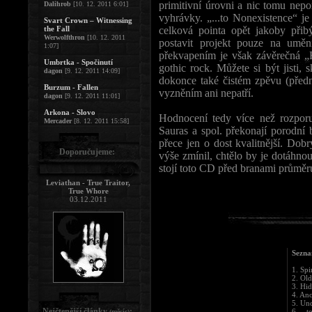
primitivní úrovni a nic tomu nep
Dalihrob
[10. 12. 2011 6:01]
vyhrávky. „...to Nonexistence“ j
Svart Crown – Witnessing
the Fall
celková pointa opět jakoby přib
Werwolfthron
[10. 12. 2011
postavit projekt pouze na umě
1:07]
překvapením je však závěrečná „H
Umbrtka - Spočinutí
gothic rock. Můžete si být jisti, 
dagon
[9. 12. 2011 14:09]
dokonce také čistém zpěvu (předn
Burzum - Fallen
vyzněním ani nepatří.
dagon
[9. 12. 2011 11:01]
Arkona - Slovo
Hodnocení tedy více než rozporu
Mercader
[8. 12. 2011 15:58]
Sauras a spol. překonají porodní 
přece jen o dost kvalitnější. Dob
Doporučujeme:
výše zmínil, chtělo by je dotáhno
stojí toto CD před branami prům
Leviathan - True Traitor,
True Whore
03.12.2011
Sezna
1. Spi
2. Ol
3. Hi
4. Anc
5. Un
Nejčtenější články
:
6. ...
(měsíc)