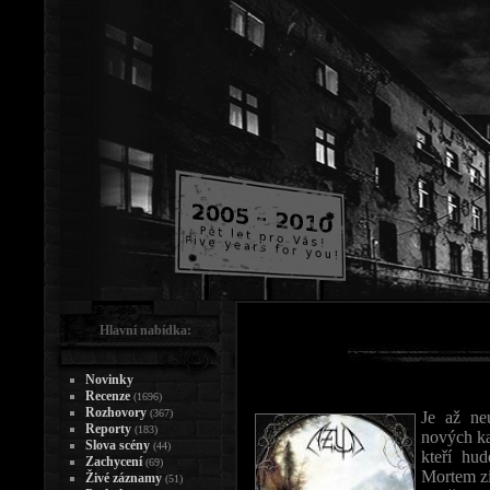
Hlavní nabídka:
Novinky
Recenze
(1696)
Rozhovory
(367)
Je až ne
Reporty
(183)
nových kap
Slova scény
(44)
kteří hu
Zachycení
(69)
Mortem zi
Živé záznamy
(51)