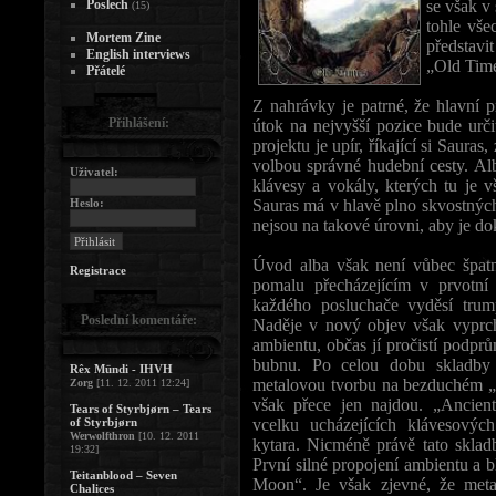
Poslech
se však v 
(15)
tohle vše
Mortem Zine
představi
English interviews
„Old Time
Přátelé
Z nahrávky je patrné, že hlavní p
Přihlášení:
útok na nejvyšší pozice bude urči
projektu je upír, říkající si Saura
volbou správné hudební cesty. Al
Uživatel:
klávesy a vokály, kterých tu je
Heslo:
Sauras má v hlavě plno skvostných
nejsou na takové úrovni, aby je dok
Úvod alba však není vůbec špatn
Registrace
pomalu přecházejícím v prvotní
každého posluchače vyděsí trump
Poslední komentáře:
Naděje v nový objev však vyprch
ambientu, občas jí pročistí podp
bubnu. Po celou dobu skladby s
Rêx Mündi - IHVH
metalovou tvorbu na bezduchém „p
Zorg
[11. 12. 2011 12:24]
však přece jen najdou. „Ancien
Tears of Styrbjørn – Tears
of Styrbjørn
vcelku ucházejících klávesových
Werwolfthron
[10. 12. 2011
kytara. Nicméně právě tato skla
19:32]
První silné propojení ambientu a 
Teitanblood – Seven
Moon“. Je však zjevné, že metal
Chalices