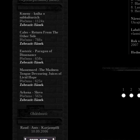
7. Bla
8. Las
9. Her
Kmeny - kniha o
subkulturách
Národ
Přečteno : 1124x
Ukraj
Zobrazit článek
Label
Cales – Return From The
vlastn
Other Side
Přečteno : 788x
Rok v
Zobrazit článek
2007
Esoteric - Paragon of
Hodno
Dissonance
Přečteno : 658x
Zobrazit článek
Massemord -The Madness
Tongue Devouring Juices of
Livid Hope
Přečteno : 625x
Zobrazit článek
1
2
3
Arkona - Slovo
Přečteno : 563x
Zobrazit článek
Ohlédnutí:
Raud - Ants - Karjasepõli
10.09.2006